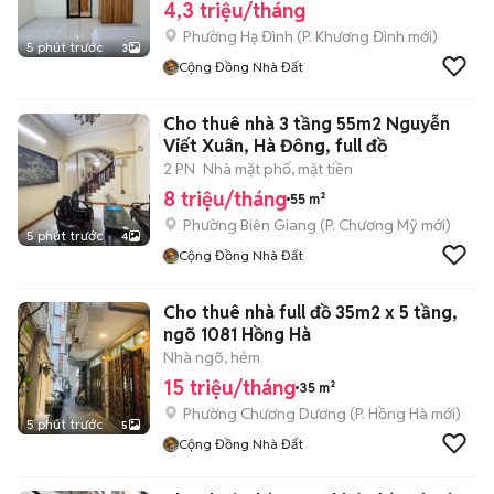
4,3 triệu/tháng
Phường Hạ Đình
(
P. Khương Đình
mới)
5 phút trước
3
Cộng Đồng Nhà Đất
Cho thuê nhà 3 tầng 55m2 Nguyễn
Viết Xuân, Hà Đông, full đồ
2 PN
Nhà mặt phố, mặt tiền
8 triệu/tháng
55 m²
Phường Biên Giang
(
P. Chương Mỹ
mới)
5 phút trước
4
Cộng Đồng Nhà Đất
Cho thuê nhà full đồ 35m2 x 5 tầng,
ngõ 1081 Hồng Hà
Nhà ngõ, hẻm
15 triệu/tháng
35 m²
Phường Chương Dương
(
P. Hồng Hà
mới)
5 phút trước
5
Cộng Đồng Nhà Đất