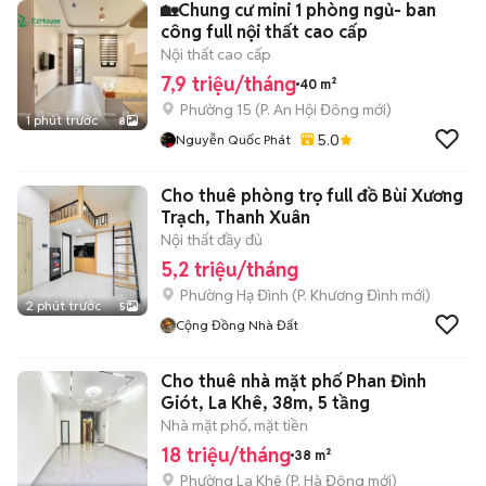
🏡Chung cư mini 1 phòng ngủ- ban
công full nội thất cao cấp
Nội thất cao cấp
7,9 triệu/tháng
40 m²
Phường 15
(
P. An Hội Đông
mới)
1 phút trước
8
5.0
Nguyễn Quốc Phát
Cho thuê phòng trọ full đồ Bùi Xương
Trạch, Thanh Xuân
Nội thất đầy đủ
5,2 triệu/tháng
Phường Hạ Đình
(
P. Khương Đình
mới)
2 phút trước
5
Cộng Đồng Nhà Đất
Cho thuê nhà mặt phố Phan Đình
Giót, La Khê, 38m, 5 tầng
Nhà mặt phố, mặt tiền
18 triệu/tháng
38 m²
Phường La Khê
(
P. Hà Đông
mới)