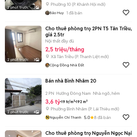
Phường 10
(
P. Khánh Hội
mới)
2 phút trước
3
1
đã bán
Bảo Huy
Cho thuê phòng trọ 2PN T5 Tân Triều,
giá 2.5tr
Nội thất đầy đủ
2,5 triệu/tháng
Xã Tân Triều
(
P. Thanh Liệt
mới)
2 phút trước
3
Cộng Đồng Nhà Đất
Bán nhà Bình Nhâm 20
2 PN
Hướng Đông Nam
Nhà ngõ, hẻm
3,6 tỷ
19 tr/m²
192 m²
Phường Bình Nhâm
(
P. Lái Thiêu
mới)
2 phút trước
4
N
5.0
8
đã bán
Nguyễn Chí Thanh
Cho thuê phòng trọ Nguyễn Ngọc Nại