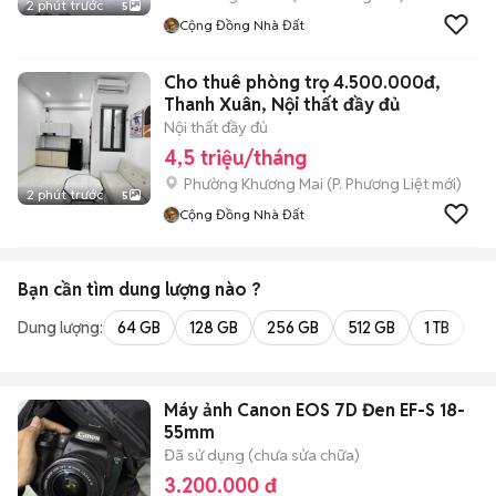
2 phút trước
5
Cộng Đồng Nhà Đất
Cho thuê phòng trọ 4.500.000đ,
Thanh Xuân, Nội thất đầy đủ
Nội thất đầy đủ
4,5 triệu/tháng
Phường Khương Mai
(
P. Phương Liệt
mới)
2 phút trước
5
Cộng Đồng Nhà Đất
Bạn cần tìm
dung lượng
nào ?
Dung lượng:
64 GB
128 GB
256 GB
512 GB
1 TB
2 
Máy ảnh Canon EOS 7D Đen EF-S 18-
55mm
Đã sử dụng (chưa sửa chữa)
3.200.000 đ