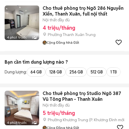
Cho thuê phòng trọ Ngõ 286 Nguyễn
Xiển, Thanh Xuân, full nội thất
Nội thất đầy đủ
4 triệu/tháng
Phường Thanh Xuân Trung
4 phút trước
3
Cộng Đồng Nhà Đất
Bạn cần tìm
dung lượng
nào ?
Dung lượng:
64 GB
128 GB
256 GB
512 GB
1 TB
2 
Cho thuê phòng trọ Studio Ngõ 387
Vũ Tông Phan - Thanh Xuân
Nội thất đầy đủ
5 triệu/tháng
Phường Khương Trung
(
P. Khương Đình
mới)
4 phút trước
3
Cộng Đồng Nhà Đất