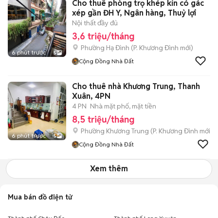
Cho thuê phòng trọ khép kín có gác
xép gần ĐH Y, Ngân hàng, Thuỷ lợi
Nội thất đầy đủ
3,6 triệu/tháng
Phường Hạ Đình
(
P. Khương Đình
mới)
6 phút trước
5
Cộng Đồng Nhà Đất
Cho thuê nhà Khương Trung, Thanh
Xuân, 4PN
4 PN
Nhà mặt phố, mặt tiền
8,5 triệu/tháng
Phường Khương Trung
(
P. Khương Đình
mới)
6 phút trước
5
Cộng Đồng Nhà Đất
Xem thêm
Mua bán đồ điện tử