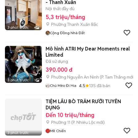
- Thanh Xuân
Nội thất đầy đủ
5,3 triệu/tháng
Phường Thanh Xuân Bắc
3 phút trước
4
Cộng Đồng Nhà Đất
Mô hình ATRI My Dear Moments real
Limited
Đã sử dụng
390.000 đ
Phường Nguyễn An Ninh
(
P. Tam Thắng
mới)
3 phút trước
1
4.5
135
đã bán
Chú Mèo Đi Hia
TIỆM LẨU BÒ TRĂM RƯỠI TUYỂN
DỤNG
Đến 10 triệu/tháng
Phường 11
(
P. Nhiêu Lộc
mới)
MR Chiến
3 phút trước