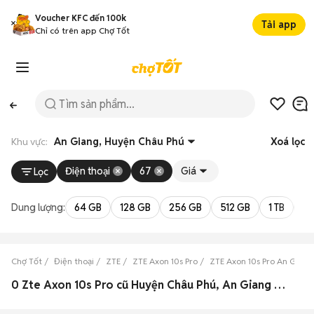
Voucher KFC đến 100k
Tải app
Chỉ có trên app Chợ Tốt
Khu vực:
An Giang, Huyện Châu Phú
Xoá lọc
Điện thoại
67
Giá
Lọc
Dung lượng:
64 GB
128 GB
256 GB
512 GB
1 TB
2 
Chợ Tốt
Điện thoại
ZTE
ZTE Axon 10s Pro
ZTE Axon 10s Pro An Giang
0 Zte Axon 10s Pro cũ Huyện Châu Phú, An Giang đẹp