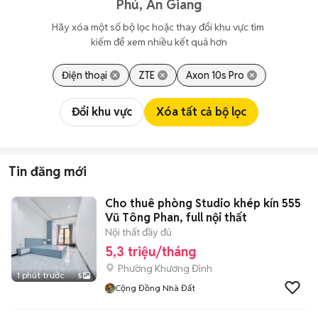
Phú, An Giang
Hãy xóa một số bộ lọc hoặc thay đổi khu vực tìm 
kiếm để xem nhiều kết quả hơn
Điện thoại
ZTE
Axon 10s Pro
Đổi khu vực
Xóa tất cả bộ lọc
Tin đăng mới
Cho thuê phòng Studio khép kín 555
Vũ Tông Phan, full nội thất
Nội thất đầy đủ
5,3 triệu/tháng
Phường Khương Đình
1 phút trước
5
Cộng Đồng Nhà Đất