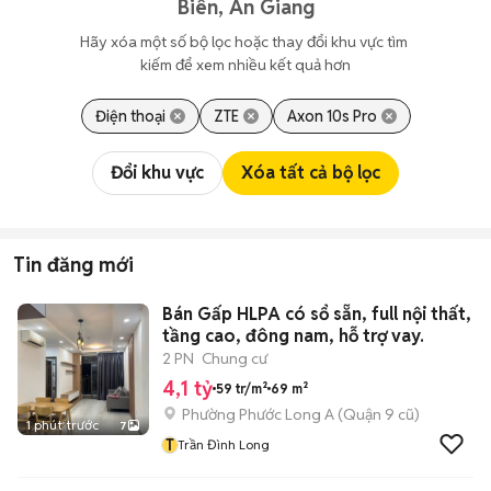
Biên, An Giang
Hãy xóa một số bộ lọc hoặc thay đổi khu vực tìm 
kiếm để xem nhiều kết quả hơn
Điện thoại
ZTE
Axon 10s Pro
Đổi khu vực
Xóa tất cả bộ lọc
Tin đăng mới
Bán Gấp HLPA có sổ sẵn, full nội thất,
tầng cao, đông nam, hỗ trợ vay.
2 PN
Chung cư
4,1 tỷ
59 tr/m²
69 m²
Phường Phước Long A (Quận 9 cũ)
1 phút trước
7
T
Trần Đình Long