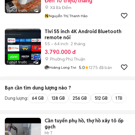
Đến 10 triệu/tháng
Xã Bà Điểm
1 phút trước
1
N
Nguyễn Thị Thanh Hảo
Tivi 55 inch 4K Android Bluetooth
remote nói
55 – 64 inch
2 tháng
3.790.000 đ
Phường Phú Thuận
1 phút trước
4
5.0
1275
đã bán
Hoàng Long Tivi
Bạn cần tìm
dung lượng
nào ?
Dung lượng:
64 GB
128 GB
256 GB
512 GB
1 TB
2 
Cần tuyển phụ hồ, thợ hồ xây tô ốp
gạch
Mr T