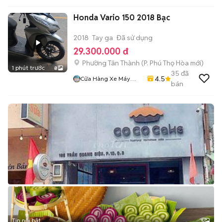
Honda Vario 150 2018 Bạc
2018
Tay ga
Đã sử dụng
29.300.000 đ
Phường Tân Thành
(
P. Phú Thọ Hòa
mới)
1 phút trước
8
35
đã
4.5
Cửa Hàng Xe Máy
bán
Phan Tấn
Tin nổi bật
5