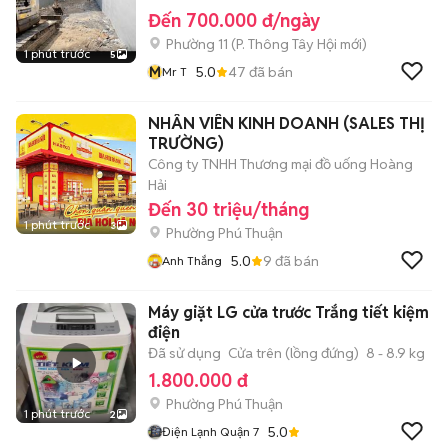
Đến 700.000 đ/ngày
Phường 11
(
P. Thông Tây Hội
mới)
1 phút trước
5
M
5.0
47
đã bán
Mr T
NHÂN VIÊN KINH DOANH (SALES THỊ
TRƯỜNG)
Công ty TNHH Thương mại đồ uống Hoàng
Hải
Đến 30 triệu/tháng
1 phút trước
3
Phường Phú Thuận
5.0
9
đã bán
Anh Thắng
Máy giặt LG cửa trước Trắng tiết kiệm
điện
Đã sử dụng
Cửa trên (lồng đứng)
8 - 8.9 kg
1.800.000 đ
Phường Phú Thuận
1 phút trước
2
5.0
Điện Lạnh Quận 7