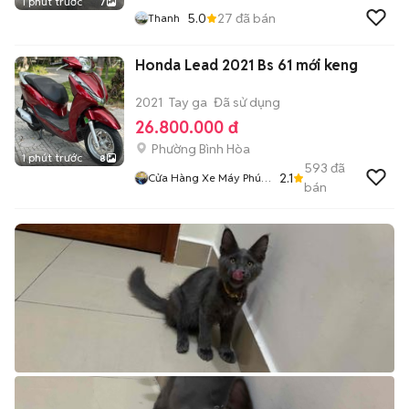
1 phút trước
7
5.0
27
đã bán
Thanh
Honda Lead 2021 Bs 61 mới keng
2021
Tay ga
Đã sử dụng
26.800.000 đ
Phường Bình Hòa
1 phút trước
8
593
đã
2.1
Cửa Hàng Xe Máy Phúc
bán
Tài