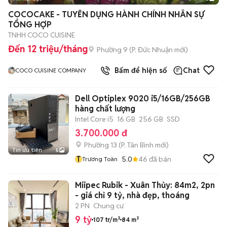
COCOCAKE - TUYỂN DỤNG HÀNH CHÍNH NHÂN SỰ
TỔNG HỢP
TNHH COCO CUISINE
Đến 12 triệu/tháng
Phường 9
(
P. Đức Nhuận
mới)
Bấm để hiện số
Chat
COCO CUISINE COMPANY
Dell Optiplex 9020 i5/16GB/256GB
hàng chất lượng
Intel Core i5
16 GB
256 GB
SSD
3.700.000 đ
Phường 13
(
P. Tân Bình
mới)
Tin ưu tiên
5
T
5.0
46
đã bán
Trương Toàn
Miipec Rubik - Xuân Thủy: 84m2, 2pn
- giá chỉ 9 tỷ, nhà đẹp, thoáng
2 PN
Chung cư
9 tỷ
107 tr/m²
84 m²