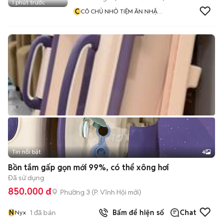
1 phút trước
C
CÔ CHỦ NHỎ TIỆM ĂN NHẬT
BẢN
Tin nổi bật
4
Bồn tắm gấp gọn mới 99%, có thể xông hơi
Đã sử dụng
850.000 đ
Phường 3
(
P. Vĩnh Hội
mới)
N
1
đã bán
Bấm để hiện số
Chat
Nyx