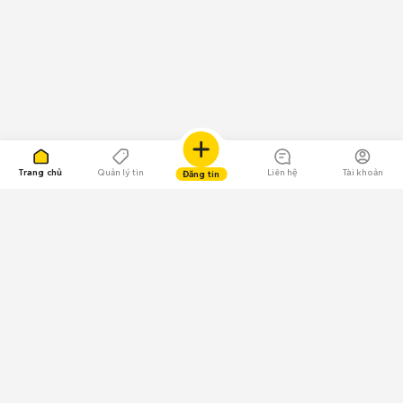
Trang chủ
Quản lý tin
Liên hệ
Tài khoản
Đăng tin
109.000 Bình chọn
Tải ứng dụng Chợ Tốt
Về Chợ Tốt
Quy chế sàn