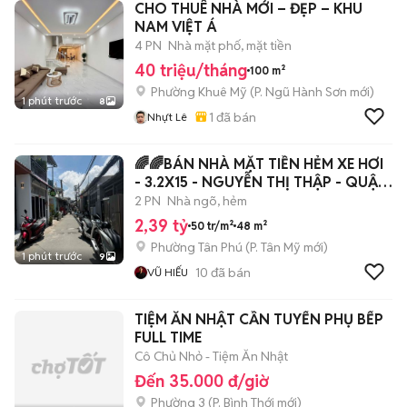
CHO THUÊ NHÀ MỚI – ĐẸP – KHU
NAM VIỆT Á
4 PN
Nhà mặt phố, mặt tiền
40 triệu/tháng
100 m²
Phường Khuê Mỹ
(
P. Ngũ Hành Sơn
mới)
1 phút trước
8
1
đã bán
Nhựt Lê
🌈🌈BÁN NHÀ MẶT TIỀN HẺM XE HƠI
- 3.2X15 - NGUYỄN THỊ THẬP - QUẬN
7
2 PN
Nhà ngõ, hẻm
2,39 tỷ
50 tr/m²
48 m²
Phường Tân Phú
(
P. Tân Mỹ
mới)
1 phút trước
9
10
đã bán
VŨ HIẾU
TIỆM ĂN NHẬT CẦN TUYỂN PHỤ BẾP
FULL TIME
Cô Chủ Nhỏ - Tiệm Ăn Nhật
Đến 35.000 đ/giờ
Phường 3
(
P. Bình Thới
mới)