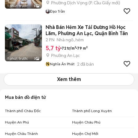
Phường Dịch Vọng
(
P. Cầu Giấy
mới)
1 phút trước
5
Đạo Trần
Nhà Bán Hẻm Xe Tải Đường Hồ Học
Lãm, Phường An Lạc, Quận Bình Tân
2 PN
Nhà ngõ, hẻm
5,7 tỷ
72 tr/m²
79 m²
Phường An Lạc
1 phút trước
3
N
2
đã bán
Nghĩa Ân Phát
Xem thêm
Mua bán đồ điện tử
Thành phố Châu Đốc
Thành phố Long Xuyên
Huyện An Phú
Huyện Châu Phú
Huyện Châu Thành
Huyện Chợ Mới