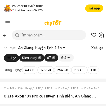
Voucher KFC đến 100k
Tải app
Chỉ có trên app Chợ Tốt
Khu vực:
An Giang, Huyện Tịnh Biên
Xoá lọc
Điện thoại
67
Giá
Lọc
Dung lượng:
64 GB
128 GB
256 GB
512 GB
1 TB
2 
Chợ Tốt
Điện thoại
ZTE
ZTE Axon 10s Pro
ZTE Axon 10s Pro An Giang
0 Zte Axon 10s Pro cũ Huyện Tịnh Biên, An Giang đẹp