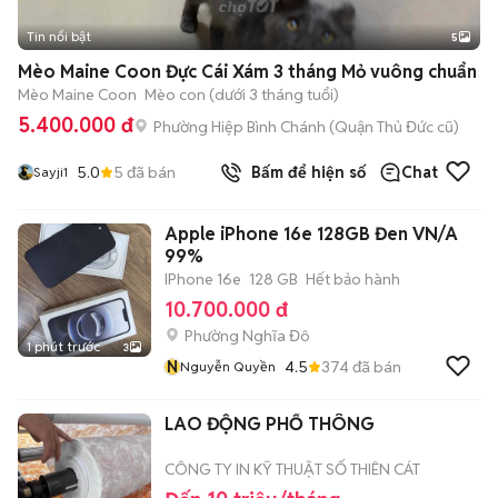
Tin nổi bật
5
Mèo Maine Coon Đực Cái Xám 3 tháng Mỏ vuông chuẩn
Mèo Maine Coon
Mèo con (dưới 3 tháng tuổi)
5.400.000 đ
Phường Hiệp Bình Chánh (Quận Thủ Đức cũ)
5.0
5
đã bán
Bấm để hiện số
Chat
Sayji1
Apple iPhone 16e 128GB Đen VN/A
99%
IPhone 16e
128 GB
Hết bảo hành
10.700.000 đ
Phường Nghĩa Đô
1 phút trước
3
N
4.5
374
đã bán
Nguyễn Quyền
LAO ĐỘNG PHỔ THÔNG
CÔNG TY IN KỸ THUẬT SỐ THIÊN CÁT