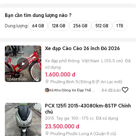
Bạn cần tìm
dung lượng
nào ?
Dung lượng:
64 GB
128 GB
256 GB
512 GB
1 TB
2 
Xe đạp Cào Cào 26 inch Đỏ 2026
Xe đạp phổ thông
Việt Nam
L (55.5 cm)
Đã
sử dụng
1.600.000 đ
1 phút trước
3
Phường Bình Trị Đông B
(
P. An Lạc
mới)
84
đã bán
Xả Kho Dòng Xe Đạp Thể
Thao
PCX 125fi 2015-43080km-BSTP Chính
chủ
2015
Tay ga
100 - 175 cc
Đã sử dụng
23.500.000 đ
Phường Phước Long A (Quận 9 cũ)