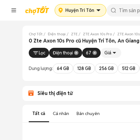
Huyện Tri Tôn
Chợ Tốt
Điện thoại
ZTE
ZTE Axon 10s Pro
ZTE Axon 10s
0 Zte Axon 10s Pro cũ Huyện Tri Tôn, An Giang
Lọc
Điện thoại
67
Giá
Dung lượng:
64 GB
128 GB
256 GB
512 GB
Siêu thị điện tử
Tất cả
Cá nhân
Bán chuyên