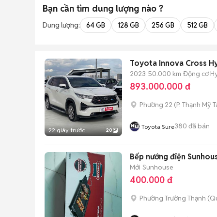
Bạn cần tìm
dung lượng
nào ?
Dung lượng:
64 GB
128 GB
256 GB
512 GB
Toyota Innova Cross H
2023
50.000 km
Động cơ H
893.000.000 đ
Phường 22
(
P. Thạnh Mỹ 
380
đã bán
Toyota Sure
22 giây trước
20
Bếp nướng điện Sunhou
Mới
Sunhouse
400.000 đ
Phường Trường Thạnh (Qu