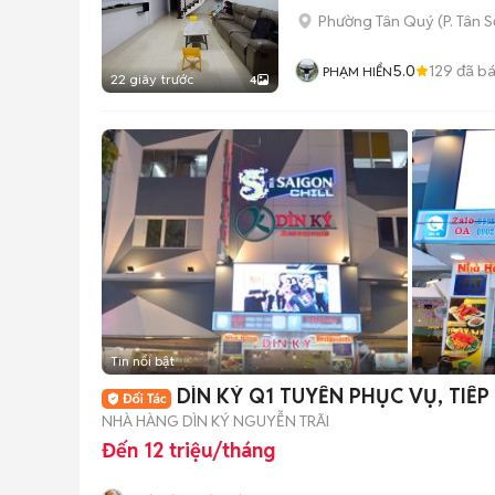
Phường Tân Quý
(
P. Tân 
5.0
129
đã b
PHẠM HIỂN
22 giây trước
4
Tin nổi bật
DÌN KÝ Q1 TUYỂN PHỤC VỤ, TIẾP
NHÀ HÀNG DÌN KÝ NGUYỄN TRÃI
Đến 12 triệu/tháng