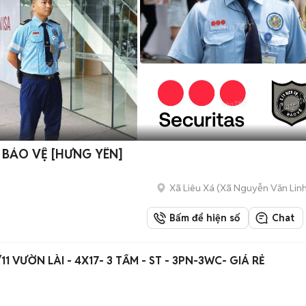
5 BẢO VỆ [HƯNG YÊN]
Xã Liêu Xá
(
Xã Nguyễn Văn Lin
Bấm để hiện số
Chat
1 VƯỜN LÀI - 4X17- 3 TẤM - ST - 3PN-3WC- GIÁ RẺ