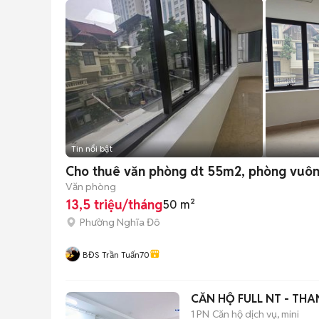
Tin nổi bật
Cho thuê văn phòng dt 55m2, phòng vuông
Văn phòng
13,5 triệu/tháng
50 m²
Phường Nghĩa Đô
BĐS Trần Tuấn70
CĂN HỘ FULL NT - THA
1 PN
Căn hộ dịch vụ, mini