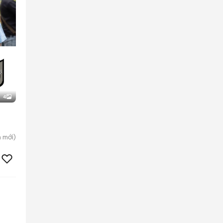
4
h
mới)