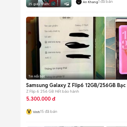
1
đã bán
An Khang
25 giây trước
4
Tin nổi bật
Samsung Galaxy Z Flip6 12GB/256GB Bạc
Z Flip 6
256 GB
Hết bảo hành
5.300.000 đ
V
15
đã bán
Vinh