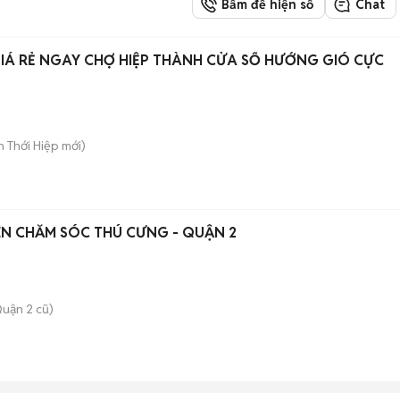
Bấm để hiện số
Chat
IÁ RẺ NGAY CHỢ HIỆP THÀNH CỬA SỔ HƯỚNG GIÓ CỰC
ân Thới Hiệp
mới)
N CHĂM SÓC THÚ CƯNG - QUẬN 2
uận 2 cũ)