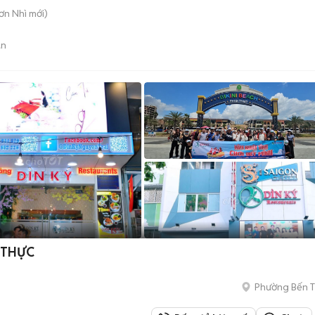
Sơn Nhì
mới)
án
 THỰC
Phường Bến 