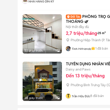
NHÀ HÀNG DÌN KÝ
PHÒNG TRỌ G
THOÁNG 🌿
Nội thất đầy đủ
2,7 triệu/tháng
25 m²
Phường Hiệp Thành
(
P. T
1
đã bán
Tình Hifriendz
22 giây trước
5
TUYỂN DỤNG NHÂN VIÊ
Daisy and Paws
Đến 13 triệu/tháng
Phường Bình Trưng Tây (Q
T
8
đã bán
Trần Hữu Đức
22 giây trước
2