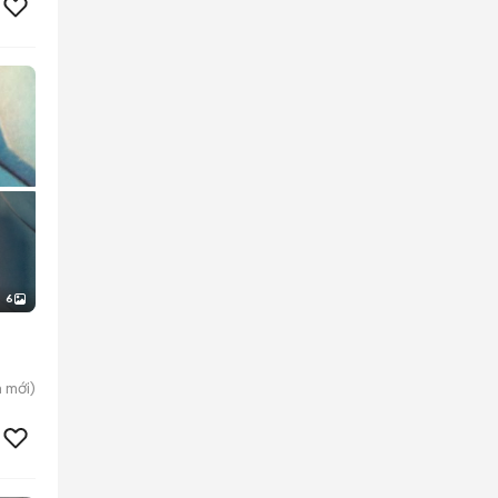
6
n
mới)