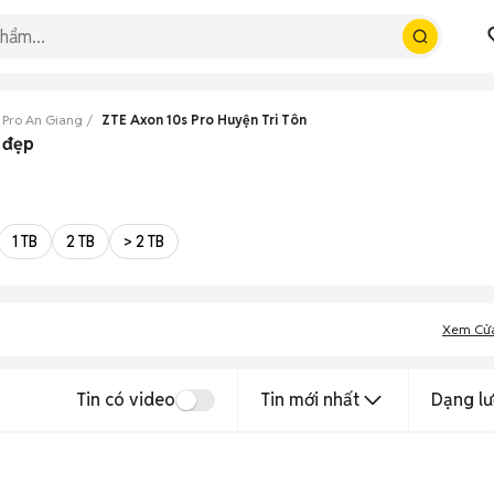
 Pro An Giang
ZTE Axon 10s Pro Huyện Tri Tôn
 đẹp
1 TB
2 TB
> 2 TB
Xem Cử
Tin có video
Tin mới nhất
Dạng lư