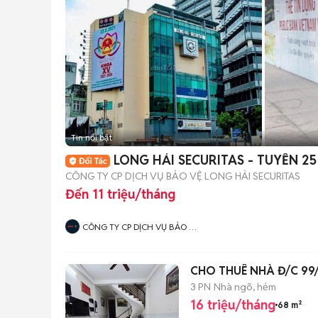
Tin nổi bật
LONG HẢI SECURITAS - TUYỂN 2
CÔNG TY CP DỊCH VỤ BẢO VỆ LONG HẢI SECURITAS
Đến 11 triệu/tháng
CÔNG TY CP DỊCH VỤ BẢO VỆ
LONG HẢI SECURITAS CHI
NHÁNH HÀ NỘI
CHO THUÊ NHÀ Đ/C 99/1
3 PN
Nhà ngõ, hẻm
16 triệu/tháng
68 m²