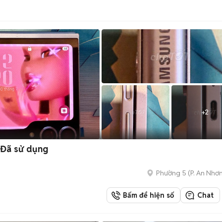
+
2
 Đã sử dụng
Phường 5
(
P. An Nhơ
Bấm để hiện số
Chat