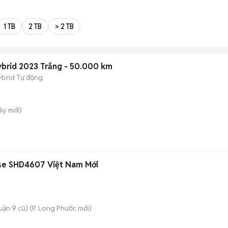
1 TB
2 TB
> 2 TB
ybrid 2023 Trắng - 50.000 km
ybrid
Tự động
Tây
mới)
se SHD4607 Việt Nam Mới
ận 9 cũ)
(
P. Long Phước
mới)