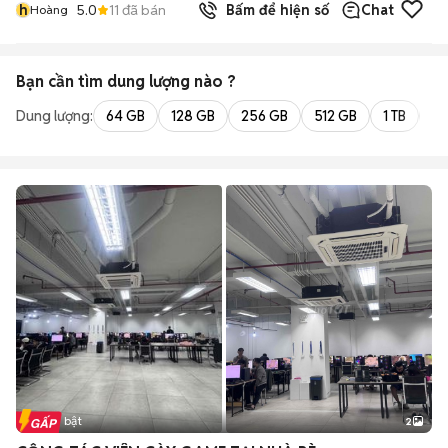
h
5.0
11
đã bán
Bấm để hiện số
Chat
Hoàng
Bạn cần tìm
dung lượng
nào ?
Dung lượng:
64 GB
128 GB
256 GB
512 GB
1 TB
2 
Tin nổi bật
2