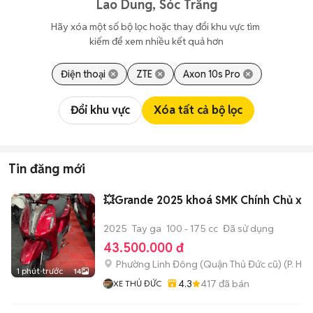
Lao Dung, Sóc Trăng
Hãy xóa một số bộ lọc hoặc thay đổi khu vực tìm 
kiếm để xem nhiều kết quả hơn
Điện thoại
ZTE
Axon 10s Pro
Đổi khu vực
Xóa tất cả bộ lọc
Tin đăng mới
💥Grande 2025 khoá SMK Chính Chủ xe
2025
Tay ga
100 - 175 cc
Đã sử dụng
43.500.000 đ
Phường Linh Đông (Quận Thủ Đức cũ)
(
P. Hiệ
1 phút trước
14
4.3
417
đã bán
XE THỦ ĐỨC