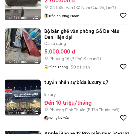
2.700.000 đ
Xã Triệu Vân
(
Xã Nam Cửa Việt
mới)
T
Trần Khương Hoàn
1 phút trước
2
Bộ bàn ghế văn phòng Gỗ Da Nâu
Đen Hiện đại
Đã sử dụng
5.000.000 đ
Phường 16
(
P. Phú Định
mới)
1 phút trước
1
50
đã bán
Mình Thang
tuyển nhân sự bida luxury q7
luxury
Đến 10 triệu/tháng
Phường Bình Thuận
(
P. Tân Thuận
mới)
1 phút trước
1
Nguyễn Yến
Apple iPhone 12 Pro màn mực lưng vỡ