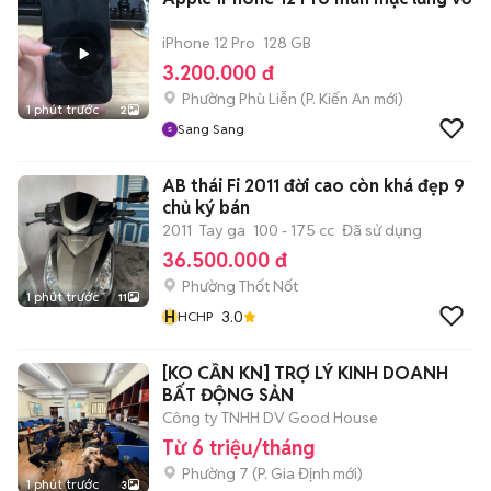
iPhone 12 Pro
128 GB
3.200.000 đ
Phường Phù Liễn
(
P. Kiến An
mới)
1 phút trước
2
Sang Sang
AB thái Fi 2011 đời cao còn khá đẹp 9
chủ ký bán
2011
Tay ga
100 - 175 cc
Đã sử dụng
36.500.000 đ
Phường Thốt Nốt
1 phút trước
11
H
3.0
HCHP
[KO CẦN KN] TRỢ LÝ KINH DOANH
BẤT ĐỘNG SẢN
Công ty TNHH DV Good House
Từ 6 triệu/tháng
Phường 7
(
P. Gia Định
mới)
1 phút trước
3