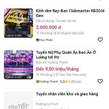
Kính râm Ray-Ban Clubmaster RB3016
Đen
Đã sử dụng
Cả nam và nữ
2.000.000 đ
Phường 14
(
P. Khánh Hội
mới)
1 phút trước
3
Huy Phạm
Tuyển Nữ Phụ Quán Ăn Bao Ăn Ở
Lương tới 9tr
Bún bò Hương Thanh
Đến 9,50 triệu/tháng
Phường 2
(
P. Tân Sơn Hòa
mới)
1 phút trước
5
H
5.0
5
đã bán
Hương Thanh
Tuyển nhân viên kho và giao hàng
Hương Ly Fruit