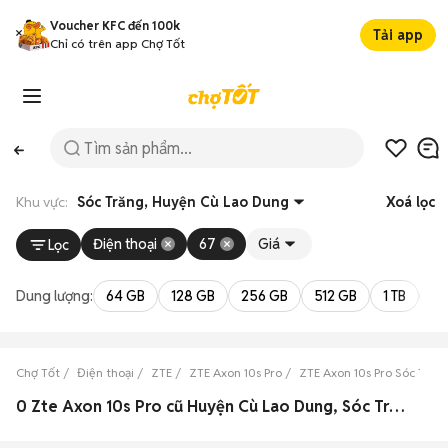
Voucher KFC đến 100k
Tải app
Chỉ có trên app Chợ Tốt
Khu vực:
Sóc Trăng, Huyện Cù Lao Dung
Xoá lọc
Điện thoại
67
Giá
Lọc
Dung lượng:
64 GB
128 GB
256 GB
512 GB
1 TB
2 
Chợ Tốt
Điện thoại
ZTE
ZTE Axon 10s Pro
ZTE Axon 10s Pro Sóc Trăn
0 Zte Axon 10s Pro cũ Huyện Cù Lao Dung, Sóc Trăng đẹp