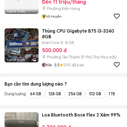
Đến 11 triệu/tháng
Phường Kiến Hưng
1 phút trước
V
Vũ Huyền
Thùng CPU Gigabyte B75 i3-3240
8GB
Intel Core i3
8 GB
500.000 đ
Phường Tân Thành
(
P. Phú Thọ Hòa
mới)
1 phút trước
3
3.5
1215
đã bán
Bắp
Bạn cần tìm
dung lượng
nào ?
Dung lượng:
64 GB
128 GB
256 GB
512 GB
1 TB
2 
Loa Bluetooth Bose Flex 2 Xám 99%