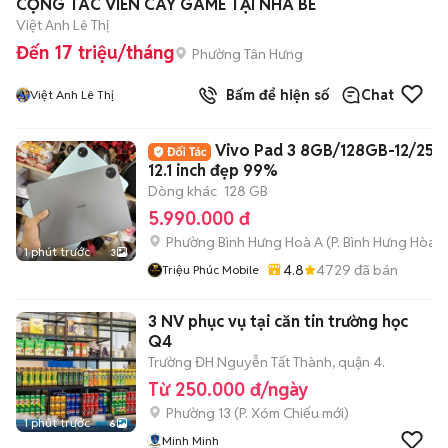
CỘNG TÁC VIÊN CÀY GAME TẠI NHÀ BÈ
Việt Anh Lê Thị
Đến 17 triệu/tháng
Phường Tân Hưng
Bấm để hiện số
Chat
Việt Anh Lê Thị
Vivo Pad 3 8GB/128GB-12/256
12.1 inch đẹp 99%
Dòng khác
128 GB
5.990.000 đ
Phường Bình Hưng Hoà A
(
P. Bình Hưng Hòa
m
1 phút trước
3
4.8
4729
đã bán
Triệu Phúc Mobile
3 NV phục vụ tại căn tin trường học
Q4
Trường ĐH Nguyễn Tất Thành, quận 4.
Từ 250.000 đ/ngày
Phường 13
(
P. Xóm Chiếu
mới)
1 phút trước
6
Minh Minh