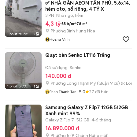
✅ NHÀ GẦN AEON TÂN PHÚ, 5.6x14,
hẻm oto, sổ riêng, 4 TỶ X
3 PN
Nhà ngõ, hẻm
4,3 tỷ
55 tr/m²
78 m²
Phường Bình Hưng Hòa
1 phút trước
5
H
Hoang Vinh
Quạt bàn Senko LT116 Trắng
Đã sử dụng
Senko
140.000 đ
Phường Long Thạnh Mỹ (Quận 9 cũ)
(
P. Long
1 phút trước
2
p
5.0
27
đã bán
Phan Thanh Tan
Samsung Galaxy Z Flip7 12GB 512GB
Xanh mint 99%
Galaxy Z Flip 7
512 GB
4-6 tháng
16.890.000 đ
Phường 5
(
P. Chánh Hưng
mới)