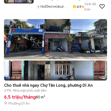
1 phút trước
5
568
đã
4.9
TRƯỜNG MOBLIE
bán
Chuyên Mua Bán Sửa
Chữa ĐTDĐ
Tin nổi bật
12
+
2
Cho thuê nhà ngay Chợ Tân Long, phường Dĩ An
3 PN
Nhà mặt phố, mặt tiền
6,5 triệu/tháng
80 m²
Phường Dĩ An