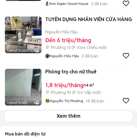
2
đã bán
Kim Ngân Good House
TUYỂN DỤNG NHÂN VIÊN CỬA HÀNG
Nguyễn Hữu Hậu
Đến 6 triệu/tháng
Phường 13
(
P. Xóm Chiếu
mới)
1 phút trước
4
3
đã bán
Nguyễn Hữu Hậu
Phòng trọ cho nữ thuê
1,8 triệu/tháng
14 m²
Phường 10
(
P. Gò Vấp
mới)
N
14
đã bán
Nguyễn Thị Phương
1 phút trước
3
Xem thêm
Mua bán đồ điện tử