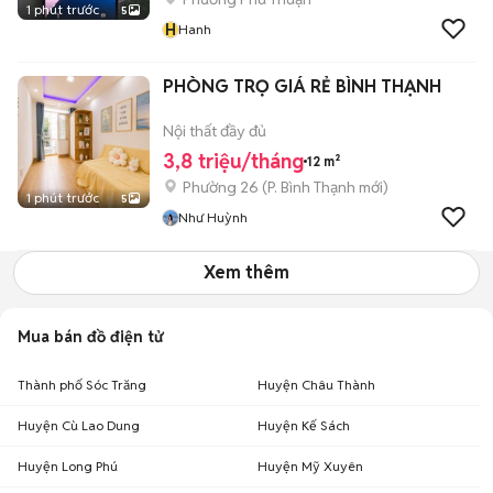
1 phút trước
5
H
Hanh
PHÒNG TRỌ GIÁ RẺ BÌNH THẠNH
Nội thất đầy đủ
3,8 triệu/tháng
12 m²
Phường 26
(
P. Bình Thạnh
mới)
1 phút trước
5
Như Huỳnh
Xem thêm
Mua bán đồ điện tử
Thành phố Sóc Trăng
Huyện Châu Thành
Huyện Cù Lao Dung
Huyện Kế Sách
Huyện Long Phú
Huyện Mỹ Xuyên