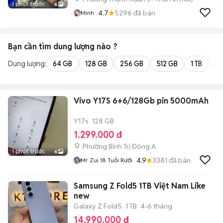
1 phút trước
6
4.7
5296
đã bán
Minh
Bạn cần tìm
dung lượng
nào ?
Dung lượng:
64 GB
128 GB
256 GB
512 GB
1 TB
2 
Vivo Y17S 6+6/128Gb pin 5000mAh
Y17s
128 GB
1.299.000 đ
Phường Bình Trị Đông A
1 phút trước
6
4.9
3381
đã bán
Mr Zui 18 Tuổi Rưỡi
Samsung Z Fold5 1TB Việt Nam Like
new
Galaxy Z Fold5
1 TB
4-6 tháng
14.990.000 đ