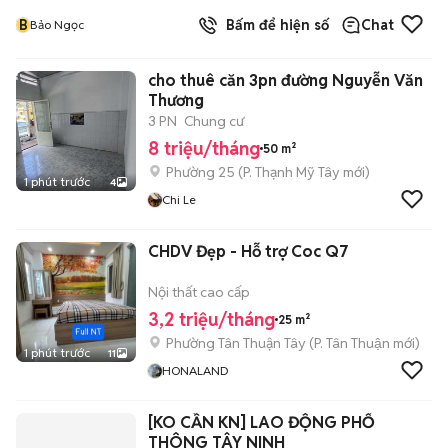
B
Bấm để hiện số
Chat
Bảo Ngọc
cho thuê căn 3pn đường Nguyễn Văn
Thương
3 PN
Chung cư
8 triệu/tháng
50 m²
Phường 25
(
P. Thạnh Mỹ Tây
mới)
1 phút trước
4
Chi Le
CHDV Đẹp - Hỗ trợ Coc Q7
Nội thất cao cấp
3,2 triệu/tháng
25 m²
Phường Tân Thuận Tây
(
P. Tân Thuận
mới)
1 phút trước
11
HONALAND
[KO CẦN KN] LAO ĐỘNG PHỔ
THÔNG TÂY NINH