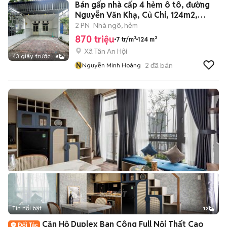
Bán gấp nhà cấp 4 hẻm ô tô, đường
Nguyễn Văn Khạ, Củ Chi, 124m2,
870Tr
2 PN
Nhà ngõ, hẻm
870 triệu
7 tr/m²
124 m²
Xã Tân An Hội
43 giây trước
8
N
2
đã bán
Nguyễn Minh Hoàng
Tin nổi bật
12
+
2
Căn Hộ Duplex Ban Công Full Nội Thất Cao