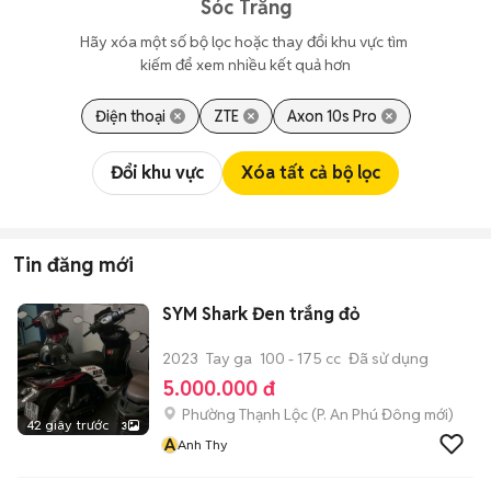
Sóc Trăng
Hãy xóa một số bộ lọc hoặc thay đổi khu vực tìm 
kiếm để xem nhiều kết quả hơn
Điện thoại
ZTE
Axon 10s Pro
Đổi khu vực
Xóa tất cả bộ lọc
Tin đăng mới
SYM Shark Đen trắng đỏ
2023
Tay ga
100 - 175 cc
Đã sử dụng
5.000.000 đ
Phường Thạnh Lộc
(
P. An Phú Đông
mới)
42 giây trước
3
A
Anh Thy