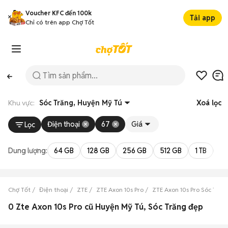
Voucher KFC đến 100k
Tải app
Chỉ có trên app Chợ Tốt
Khu vực:
Sóc Trăng, Huyện Mỹ Tú
Xoá lọc
Điện thoại
67
Giá
Lọc
Dung lượng:
64 GB
128 GB
256 GB
512 GB
1 TB
2 
Chợ Tốt
Điện thoại
ZTE
ZTE Axon 10s Pro
ZTE Axon 10s Pro Sóc Trăn
0 Zte Axon 10s Pro cũ Huyện Mỹ Tú, Sóc Trăng đẹp