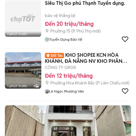
Siêu Thị Go phú Thạnh Tuyển dụng.
bảo vệ thắng lợi
Đến 20 triệu/tháng
Phường 15
(
P. Phú Thọ
mới)
1 phút trước
Tuyển Dụng Bảo Vệ
KHO SHOPEE KCN HÒA
KHÁNH, ĐÀ NẴNG NV KHO PHÂN
LOẠI
CÔNG TY GRGR
Đến 12 triệu/tháng
Phường Hòa Khánh Bắc
(
P. Liên Chiểu
mới)
1 phút trước
3
Lê Ngọc Phương Vân