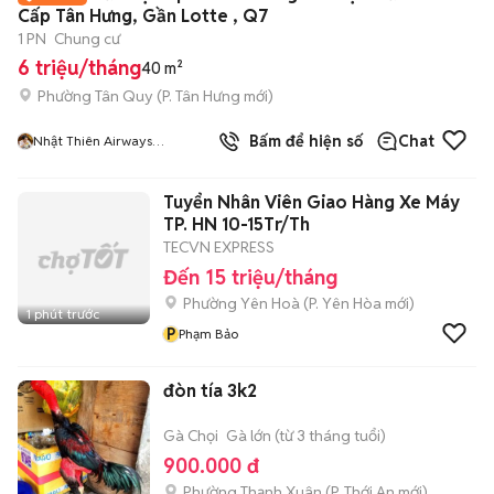
Cấp Tân Hưng, Gần Lotte , Q7
1 PN
Chung cư
6 triệu/tháng
40 m²
Phường Tân Quy
(
P. Tân Hưng
mới)
Bấm để hiện số
Chat
Nhật Thiên Airways
Unitegroup
Tuyển Nhân Viên Giao Hàng Xe Máy
TP. HN 10-15Tr/Th
TECVN EXPRESS
Đến 15 triệu/tháng
Phường Yên Hoà
(
P. Yên Hòa
mới)
1 phút trước
P
Phạm Bảo
đòn tía 3k2
Gà Chọi
Gà lớn (từ 3 tháng tuổi)
900.000 đ
Phường Thạnh Xuân
(
P. Thới An
mới)