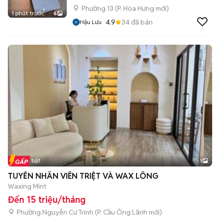
Phường 13
(
P. Hòa Hưng
mới)
1 phút trước
6
4.9
34
đã bán
Hậu Lưu
Tin nổi bật
1
TUYỂN NHÂN VIÊN TRIỆT VÀ WAX LÔNG
Waxing Mint
Đến 15 triệu/tháng
Phường Nguyễn Cư Trinh
(
P. Cầu Ông Lãnh
mới)