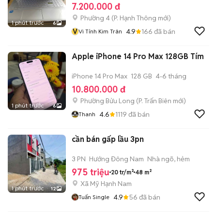
7.200.000 đ
Phường 4
(
P. Hạnh Thông
mới)
1 phút trước
6
V
4.9
166
đã bán
Vi Tính Kim Trân
Apple iPhone 14 Pro Max 128GB Tím
iPhone 14 Pro Max
128 GB
4-6 tháng
10.800.000 đ
Phường Bửu Long
(
P. Trấn Biên
mới)
1 phút trước
6
4.6
1119
đã bán
Thanh
cần bán gấp lầu 3pn
3 PN
Hướng Đông Nam
Nhà ngõ, hẻm
975 triệu
20 tr/m²
48 m²
Xã Mỹ Hạnh Nam
1 phút trước
12
4.9
56
đã bán
Tuấn Single