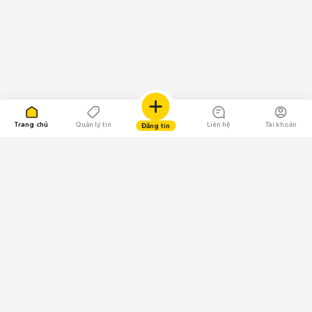
Trang chủ
Quản lý tin
Liên hệ
Tài khoản
Đăng tin
109.000 Bình chọn
Tải ứng dụng Chợ Tốt
Về Chợ Tốt
Quy chế sàn