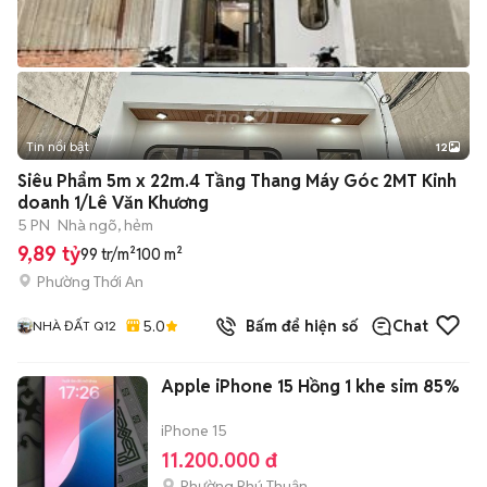
Tin nổi bật
12
+
2
Siêu Phẩm 5m x 22m.4 Tầng Thang Máy Góc 2MT Kinh
doanh 1/Lê Văn Khương
5 PN
Nhà ngõ, hẻm
9,89 tỷ
99 tr/m²
100 m²
Phường Thới An
5.0
Bấm để hiện số
Chat
NHÀ ĐẤT Q12
Apple iPhone 15 Hồng 1 khe sim 85%
iPhone 15
11.200.000 đ
Phường Phú Thuận