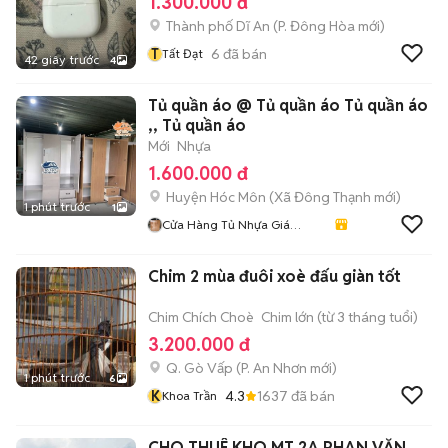
1.300.000 đ
Thành phố Dĩ An
(
P. Đông Hòa
mới)
T
6
đã bán
Tất Đạt
42 giây trước
4
Tủ quần áo @ Tủ quần áo Tủ quần áo
,, Tủ quần áo
Mới
Nhựa
1.600.000 đ
Huyện Hóc Môn
(
Xã Đông Thạnh
mới)
1 phút trước
1
Cửa Hàng Tủ Nhựa Giá
Xưởng
Chim 2 mùa đuôi xoè đấu giàn tốt
Chim Chích Choè
Chim lớn (từ 3 tháng tuổi)
3.200.000 đ
Q. Gò Vấp
(
P. An Nhơn
mới)
1 phút trước
6
K
4.3
1637
đã bán
Khoa Trần
CHO THUÊ KHO MT 2A PHAN VĂN