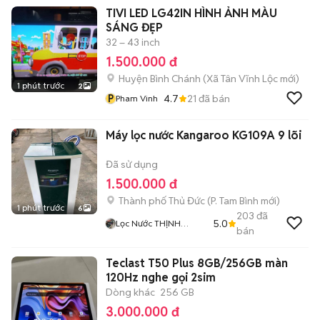
TIVI LED LG42IN HÌNH ẢNH MÀU
SÁNG ĐẸP
32 – 43 inch
1.500.000 đ
Huyện Bình Chánh
(
Xã Tân Vĩnh Lộc
mới)
1 phút trước
2
P
4.7
21
đã bán
Pham Vinh
Máy lọc nước Kangaroo KG109A 9 lõi
Đã sử dụng
1.500.000 đ
Thành phố Thủ Đức
(
P. Tam Bình
mới)
1 phút trước
6
203
đã
5.0
Lọc Nước THỊNH
bán
THÀNH
Teclast T50 Plus 8GB/256GB màn
120Hz nghe gọi 2sim
Dòng khác
256 GB
3.000.000 đ