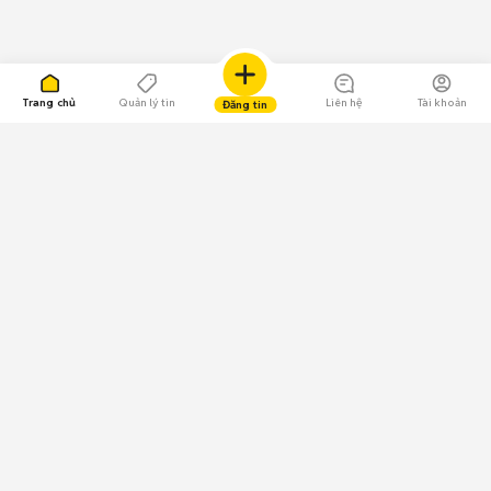
Trang chủ
Quản lý tin
Liên hệ
Tài khoản
Đăng tin
109.000 Bình chọn
Tải ứng dụng Chợ Tốt
Về Chợ Tốt
Quy chế sàn
Chính sách bảo mật
Giải quyết tranh chấp
CÔNG TY TNHH CHỢ TỐT - Người đại diện theo pháp luật:
Nguyễn Trọng Tấn; GPDKKD: 0312120782 do Sở KH & ĐT TP.HCM cấp ngày
11/01/2013;
GPMXH: 185/GP-BTTTT do Bộ Thông tin và Truyền thông