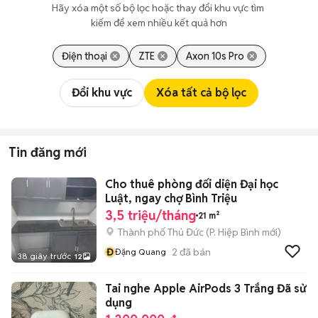
Hãy xóa một số bộ lọc hoặc thay đổi khu vực tìm 
kiếm để xem nhiều kết quả hơn
Điện thoại
ZTE
Axon 10s Pro
Đổi khu vực
Xóa tất cả bộ lọc
Tin đăng mới
Cho thuê phòng đối diện Đại học
Luật, ngay chợ Bình Triệu
3,5 triệu/tháng
21 m²
Thành phố Thủ Đức
(
P. Hiệp Bình
mới)
Đ
2
đã bán
Đặng Quang
38 giây trước
12
Tai nghe Apple AirPods 3 Trắng Đã sử
dụng