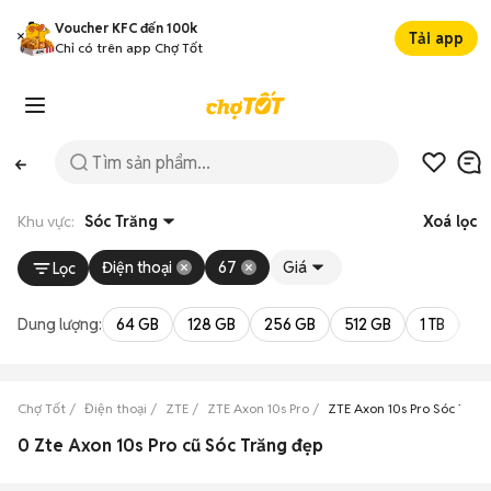
Voucher KFC đến 100k
Tải app
Chỉ có trên app Chợ Tốt
Khu vực:
Sóc Trăng
Xoá lọc
Điện thoại
67
Giá
Lọc
Dung lượng:
64 GB
128 GB
256 GB
512 GB
1 TB
2 
Chợ Tốt
Điện thoại
ZTE
ZTE Axon 10s Pro
ZTE Axon 10s Pro Sóc Trăn
0 Zte Axon 10s Pro cũ Sóc Trăng đẹp