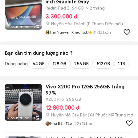
inch Graphite Gray
Redmi Pad 2
64 GB
>12 tháng
3.300.000 đ
Huyện Hòa Thành
(
P. Thanh Điền
mới)
2 phút trước
2
H
5.0
31
đã bán
Hai Nguyen Khac
Bạn cần tìm
dung lượng
nào ?
Dung lượng:
64 GB
128 GB
256 GB
512 GB
1 TB
2 
Vivo X200 Pro 12GB 256GB Trắng
97%
X200 Pro
256 GB
12.800.000 đ
Huyện Mỏ Cày Bắc
(
Xã Phước Mỹ Trung
mới)
2 phút trước
6
22
đã bán
Như Bán Táo