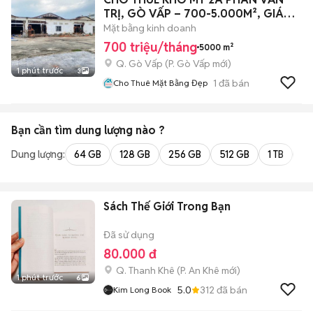
TRỊ, GÒ VẤP – 700-5.000M², GIÁ
140K/M²
Mặt bằng kinh doanh
700 triệu/tháng
5000 m²
Q. Gò Vấp
(
P. Gò Vấp
mới)
1 phút trước
3
1
đã bán
Cho Thuê Mặt Bằng Đẹp
Bạn cần tìm
dung lượng
nào ?
Dung lượng:
64 GB
128 GB
256 GB
512 GB
1 TB
2 
Sách Thế Giới Trong Bạn
Đã sử dụng
80.000 đ
Q. Thanh Khê
(
P. An Khê
mới)
1 phút trước
6
5.0
312
đã bán
Kim Long Book