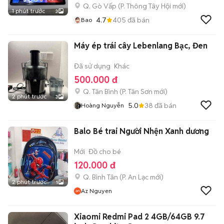
Q. Gò Vấp
(
P. Thông Tây Hội
mới)
1 phút trước
3
4.7
405
đã bán
Bao
Máy ép trái cây Lebenlang Bạc, Đen
Đã sử dụng
Khác
500.000 đ
Q. Tân Bình
(
P. Tân Sơn
mới)
2 phút trước
3
5.0
38
đã bán
Hoàng Nguyễn
Balo Bé trai Người Nhện Xanh dương
Mới
Đồ cho bé
120.000 đ
Q. Bình Tân
(
P. An Lạc
mới)
2 phút trước
1
Az Nguyen
Xiaomi Redmi Pad 2 4GB/64GB 9.7