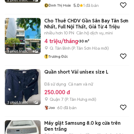
5
Đ
5.0
1
đã bán
Đinh Thị Hoài
Cho Thuê CHDV Gần Sân Bay Tân Sơn
Nhất, Full Nội Thất, Giá Từ 4 Triệu
nhiều hơn 10 PN
Căn hộ dịch vụ, mini
4 triệu/tháng
30 m²
Q. Tân Bình
(
P. Tân Sơn Hòa
mới)
3 phút trước
8
T
Trương Đức
Quần short Vải unisex size L
Đã sử dụng
Cả nam và nữ
250.000 đ
Quận 7
(
P. Tân Hưng
mới)
3 phút trước
1
60
đã bán
Joo
Máy giặt Samsung 8.0 kg cửa trên
Đen trắng