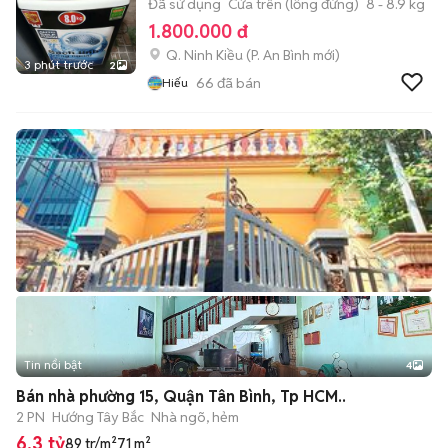
Đã sử dụng
Cửa trên (lồng đứng)
8 - 8.9 kg
1.800.000 đ
Q. Ninh Kiều
(
P. An Bình
mới)
3 phút trước
2
66
đã bán
Hiếu
Tin nổi bật
4
Bán nhà phường 15, Quận Tân Bình, Tp HCM..
2 PN
Hướng Tây Bắc
Nhà ngõ, hẻm
6,3 tỷ
89 tr/m²
71 m²