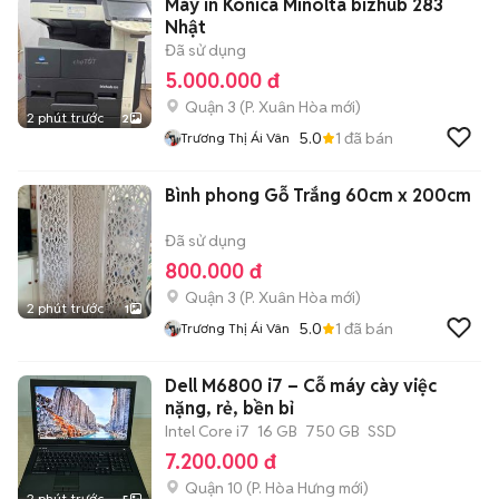
Máy in Konica Minolta bizhub 283
Nhật
Đã sử dụng
5.000.000 đ
Quận 3
(
P. Xuân Hòa
mới)
2 phút trước
2
5.0
1
đã bán
Trương Thị Ái Vân
Bình phong Gỗ Trắng 60cm x 200cm
Đã sử dụng
800.000 đ
Quận 3
(
P. Xuân Hòa
mới)
2 phút trước
1
5.0
1
đã bán
Trương Thị Ái Vân
Dell M6800 i7 – Cỗ máy cày việc
nặng, rẻ, bền bỉ
Intel Core i7
16 GB
750 GB
SSD
7.200.000 đ
Quận 10
(
P. Hòa Hưng
mới)
2 phút trước