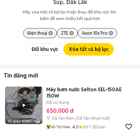
Súp, Đắk Lắk
Hãy xóa một số bộ lọc hoặc thay đổi khu vực tìm 
kiếm để xem nhiều kết quả hơn
Điện thoại
ZTE
Axon 10s Pro
Đổi khu vực
Xóa tất cả bộ lọc
Tin đăng mới
Máy bơm nước Selton SEL-150AE
150W
Đã sử dụng
650.000 đ
Xã Tân Kiên
(
Xã Tân Nhựt
mới)
32 giây trước
4
V
4.0
687
đã bán
Vũ Thị Hoa