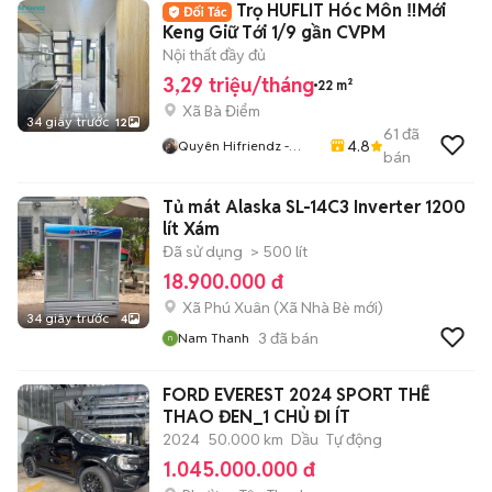
Trọ HUFLIT Hóc Môn ‼️Mới
Keng Giữ Tới 1/9 gần CVPM
Nội thất đầy đủ
3,29 triệu/tháng
22 m²
Xã Bà Điểm
34 giây trước
12
61
đã
4.8
Quyên Hifriendz -
bán
Phòng Thật Giá Thật
Tủ mát Alaska SL-14C3 Inverter 1200
lít Xám
Đã sử dụng
> 500 lít
18.900.000 đ
Xã Phú Xuân
(
Xã Nhà Bè
mới)
34 giây trước
4
3
đã bán
Nam Thanh
FORD EVEREST 2024 SPORT THỂ
THAO ĐEN_1 CHỦ ĐI ÍT
2024
50.000 km
Dầu
Tự động
1.045.000.000 đ