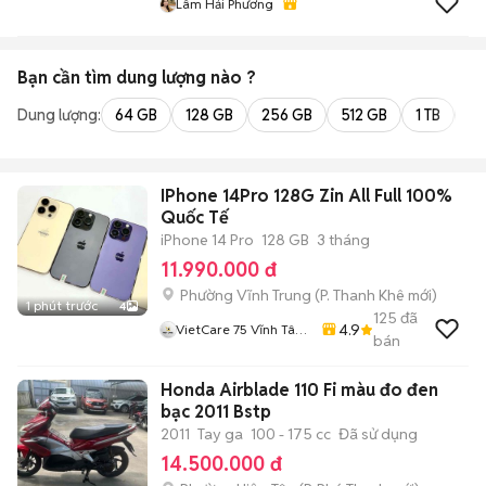
Lâm Hải Phương
Bạn cần tìm
dung lượng
nào ?
Dung lượng:
64 GB
128 GB
256 GB
512 GB
1 TB
2 
IPhone 14Pro 128G Zin All Full 100%
Quốc Tế
iPhone 14 Pro
128 GB
3 tháng
11.990.000 đ
Phường Vĩnh Trung
(
P. Thanh Khê
mới)
1 phút trước
4
125
đã
4.9
VietCare 75 Vĩnh Tân
bán
Thanh Khê Đà Nẵng
Honda Airblade 110 Fi màu đo đen
bạc 2011 Bstp
2011
Tay ga
100 - 175 cc
Đã sử dụng
14.500.000 đ