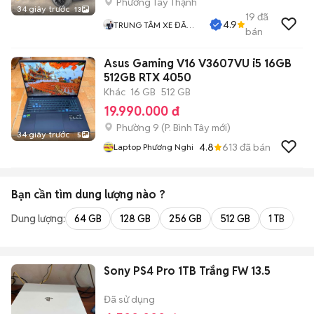
Phường Tây Thạnh
34 giây trước
13
19
đã
4.9
TRUNG TÂM XE ĐÃ
bán
QUA SỬ DỤNG
Asus Gaming V16 V3607VU i5 16GB
512GB RTX 4050
Khác
16 GB
512 GB
19.990.000 đ
Phường 9
(
P. Bình Tây
mới)
34 giây trước
5
4.8
613
đã bán
Laptop Phương Nghi
Bạn cần tìm
dung lượng
nào ?
Dung lượng:
64 GB
128 GB
256 GB
512 GB
1 TB
2 
Sony PS4 Pro 1TB Trắng FW 13.5
Đã sử dụng