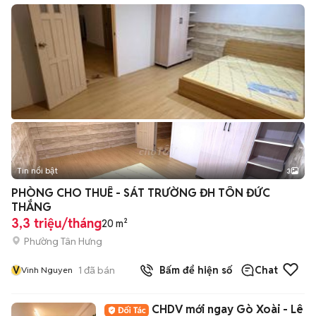
Tin nổi bật
3
PHÒNG CHO THUÊ - SÁT TRƯỜNG ĐH TÔN ĐỨC
THẮNG
3,3 triệu/tháng
20 m²
Phường Tân Hưng
V
1
đã bán
Bấm để hiện số
Chat
Vinh Nguyen
CHDV mới ngay Gò Xoài - Lê V