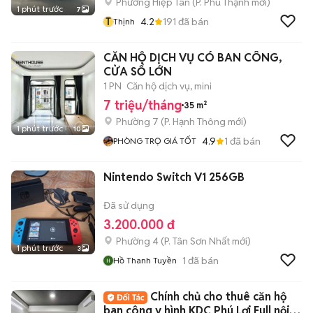
Phường Hiệp Tân
(
P. Phú Thạnh
mới)
1 phút trước
7
T
4.2
191
đã bán
Thịnh
CĂN HỘ DỊCH VỤ CÓ BAN CÔNG,
CỬA SỔ LỚN
1 PN
Căn hộ dịch vụ, mini
7 triệu/tháng
35 m²
Phường 7
(
P. Hạnh Thông
mới)
1 phút trước
10
4.9
1
đã bán
PHÒNG TRỌ GIÁ TỐT
Nintendo Switch V1 256GB
Đã sử dụng
3.200.000 đ
Phường 4
(
P. Tân Sơn Nhất
mới)
1 phút trước
3
1
đã bán
Hồ Thanh Tuyền
Chính chủ cho thuê căn hộ
ban công y hình KDC Phú Lợi Full nội