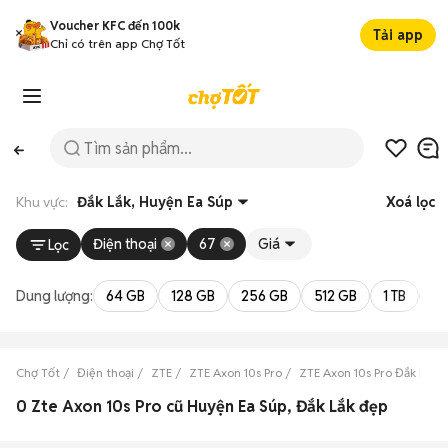
Voucher KFC đến 100k
Tải app
Chỉ có trên app Chợ Tốt
Khu vực:
Đắk Lắk, Huyện Ea Súp
Xoá lọc
Điện thoại
67
Giá
Lọc
Dung lượng:
64 GB
128 GB
256 GB
512 GB
1 TB
2 
Chợ Tốt
Điện thoại
ZTE
ZTE Axon 10s Pro
ZTE Axon 10s Pro Đắk Lắk
0 Zte Axon 10s Pro cũ Huyện Ea Súp, Đắk Lắk đẹp