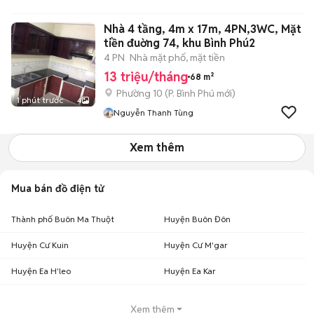
Nhà 4 tầng, 4m x 17m, 4PN,3WC, Mặt
tiền đuờng 74, khu Bình Phú2
4 PN
Nhà mặt phố, mặt tiền
13 triệu/tháng
68 m²
Phường 10
(
P. Bình Phú
mới)
1 phút trước
4
Nguyễn Thanh Tùng
Xem thêm
Mua bán đồ điện tử
Thành phố Buôn Ma Thuột
Huyện Buôn Đôn
Huyện Cư Kuin
Huyện Cư M'gar
Huyện Ea H'leo
Huyện Ea Kar
Xem thêm