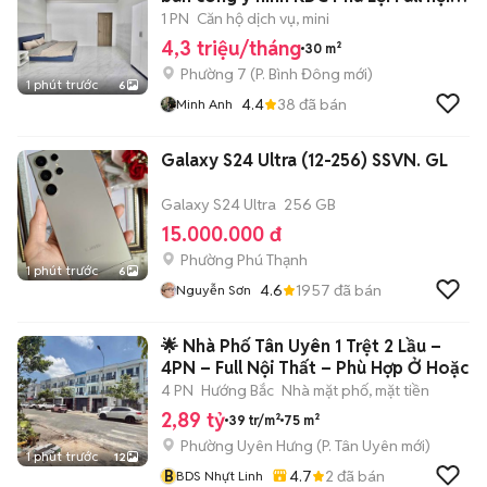
thất
1 PN
Căn hộ dịch vụ, mini
4,3 triệu/tháng
30 m²
Phường 7
(
P. Bình Đông
mới)
1 phút trước
6
4.4
38
đã bán
Minh Anh
Galaxy S24 Ultra (12-256) SSVN. GL
Galaxy S24 Ultra
256 GB
15.000.000 đ
Phường Phú Thạnh
1 phút trước
6
4.6
1957
đã bán
Nguyễn Sơn
🌟 Nhà Phố Tân Uyên 1 Trệt 2 Lầu –
4PN – Full Nội Thất – Phù Hợp Ở Hoặc
4 PN
Hướng Bắc
Nhà mặt phố, mặt tiền
2,89 tỷ
39 tr/m²
75 m²
Phường Uyên Hưng
(
P. Tân Uyên
mới)
1 phút trước
12
B
4.7
2
đã bán
BDS Nhựt Linh