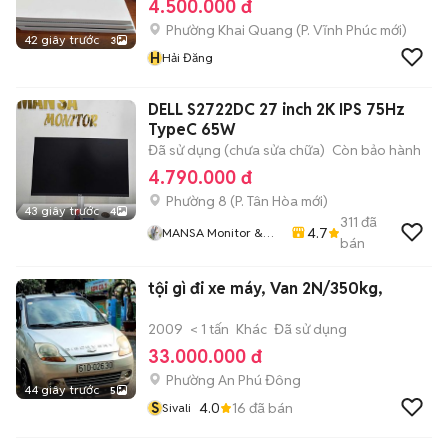
4.500.000 đ
Phường Khai Quang
(
P. Vĩnh Phúc
mới)
42 giây trước
3
H
Hải Đăng
DELL S2722DC 27 inch 2K IPS 75Hz
TypeC 65W
Đã sử dụng (chưa sửa chữa)
Còn bảo hành
4.790.000 đ
Phường 8
(
P. Tân Hòa
mới)
43 giây trước
4
311
đã
4.7
MANSA Monitor &
bán
More
tội gì đi xe máy, Van 2N/350kg,
2009
< 1 tấn
Khác
Đã sử dụng
33.000.000 đ
Phường An Phú Đông
44 giây trước
5
S
4.0
16
đã bán
Sivali