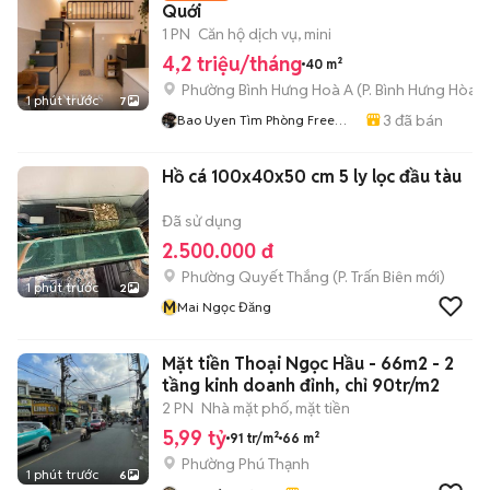
Quới
1 PN
Căn hộ dịch vụ, mini
4,2 triệu/tháng
40 m²
Phường Bình Hưng Hoà A
(
P. Bình Hưng Hòa
m
1 phút trước
7
3
đã bán
Bao Uyen Tìm Phòng Free
Cho Bạn
Hồ cá 100x40x50 cm 5 ly lọc đầu tàu
Đã sử dụng
2.500.000 đ
Phường Quyết Thắng
(
P. Trấn Biên
mới)
1 phút trước
2
M
Mai Ngọc Đăng
Mặt tiền Thoại Ngọc Hầu - 66m2 - 2
tầng kinh doanh đỉnh, chỉ 90tr/m2
2 PN
Nhà mặt phố, mặt tiền
5,99 tỷ
91 tr/m²
66 m²
Phường Phú Thạnh
1 phút trước
6