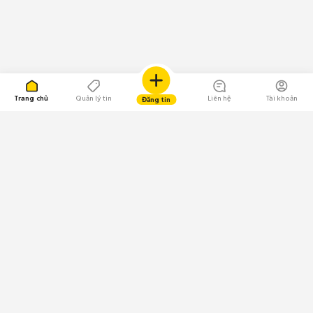
Trang chủ
Quản lý tin
Liên hệ
Tài khoản
Đăng tin
109.000 Bình chọn
Tải ứng dụng Chợ Tốt
Về Chợ Tốt
Quy chế sàn
Chính sách bảo mật
Giải quyết tranh chấp
CÔNG TY TNHH CHỢ TỐT - Người đại diện theo pháp luật: