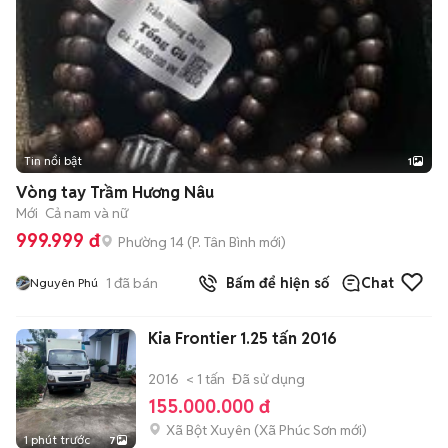
Tin nổi bật
1
Vòng tay Trầm Hương Nâu
Mới
Cả nam và nữ
999.999 đ
Phường 14
(
P. Tân Bình
mới)
1
đã bán
Bấm để hiện số
Chat
Nguyên Phú
Kia Frontier 1.25 tấn 2016
2016
< 1 tấn
Đã sử dụng
155.000.000 đ
Xã Bột Xuyên
(
Xã Phúc Sơn
mới)
1 phút trước
7