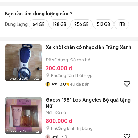
Bạn cần tìm
dung lượng
nào ?
Dung lượng:
64 GB
128 GB
256 GB
512 GB
1 TB
2 
Xe chòi chân có nhạc đèn Trắng Xanh
Đã sử dụng
Đồ cho bé
200.000 đ
Phường Tân Thới Hiệp
1 phút trước
3
T
3.0
40
đã bán
Tiên
Guess 1981 Los Angeles Bộ quà tặng
Nữ
Mới
Đồ nữ
800.000 đ
Phường Bình Trị Đông
1 phút trước
1
Tuyết Phấn