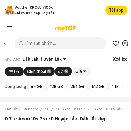
Voucher KFC đến 100k
Tải app
Chỉ có trên app Chợ Tốt
Khu vực:
Đắk Lắk, Huyện Lắk
Xoá lọc
Điện thoại
67
Giá
Lọc
Dung lượng:
64 GB
128 GB
256 GB
512 GB
1 TB
2 
Chợ Tốt
Điện thoại
ZTE
ZTE Axon 10s Pro
ZTE Axon 10s Pro Đắk Lắk
0 Zte Axon 10s Pro cũ Huyện Lắk, Đắk Lắk đẹp