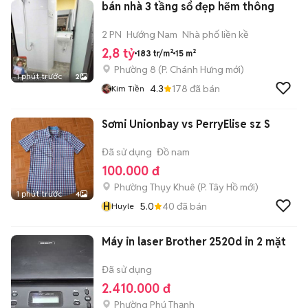
bán nhà 3 tầng sổ đẹp hẽm thông
2 PN
Hướng Nam
Nhà phố liền kề
2,8 tỷ
183 tr/m²
15 m²
Phường 8
(
P. Chánh Hưng
mới)
1 phút trước
2
4.3
178
đã bán
Kim Tiền
Sơmi Unionbay vs PerryElise sz S
Đã sử dụng
Đồ nam
100.000 đ
Phường Thụy Khuê
(
P. Tây Hồ
mới)
1 phút trước
4
H
5.0
40
đã bán
Huyle
Máy in laser Brother 2520d in 2 mặt
Đã sử dụng
2.410.000 đ
Phường Phú Thạnh