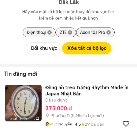
Đắk Lắk
Hãy xóa một số bộ lọc hoặc thay đổi khu vực tìm 
kiếm để xem nhiều kết quả hơn
Điện thoại
ZTE
Axon 10s Pro
Đổi khu vực
Xóa tất cả bộ lọc
Tin đăng mới
Đồng hồ treo tường Rhythm Made in
Japan Nhật Bản
Đã sử dụng
375.000 đ
Phường 11
(
P. Nhiêu Lộc
mới)
1 phút trước
5
P
4.5
29
đã bán
Phúc Nguyễn