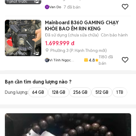
1 phút trước
1
7
đã bán
Van Do
Mainboard B360 GAMING CHẠY
KHỎE BAO ÊM RIN KENG
Đã sử dụng (chưa sửa chữa)
Còn bảo hành
1.699.999 đ
Phường 3
(
P. Hạnh Thông
mới)
1 phút trước
4
1180
đã
4.8
Vi Tính Ngọc
bán
Trang
Bạn cần tìm
dung lượng
nào ?
Dung lượng:
64 GB
128 GB
256 GB
512 GB
1 TB
2 