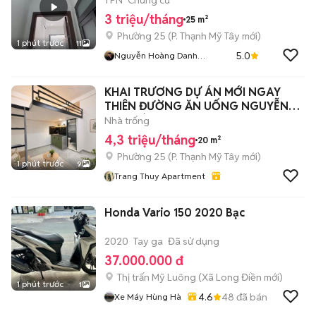
1 PN
Chung cư
3 triệu/tháng
25 m²
Phường 25
(
P. Thạnh Mỹ Tây
mới)
1 phút trước
11
5.0
Nguyễn Hoàng Danh
HiFriendz
KHAI TRƯƠNG DỰ ÁN MỚI NGAY
THIÊN ĐƯỜNG ĂN UỐNG NGUYỄN
GIA TRÍ
Nhà trống
4,3 triệu/tháng
20 m²
Phường 25
(
P. Thạnh Mỹ Tây
mới)
1 phút trước
9
Trang Thuy Apartment
Honda Vario 150 2020 Bạc
2020
Tay ga
Đã sử dụng
37.000.000 đ
Thị trấn Mỹ Luông
(
Xã Long Điền
mới)
1 phút trước
1
4.6
48
đã bán
Xe Máy Hùng Hà