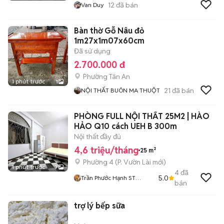
12
đã bán
Van Duy
Bàn thờ Gỗ Nâu đỏ
1m27x1m07x60cm
Đã sử dụng
2.700.000 đ
Phường Tân An
1 phút trước
1
21
đã bán
NỘI THẤT BUÔN MA THUỘT
PHÒNG FULL NỘI THẤT 25M2 | HÀO
HẢO Q10 cách UEH B 300m
Nội thất đầy đủ
4,6 triệu/tháng
25 m²
Phường 4
(
P. Vườn Lài
mới)
1 phút trước
7
4
đã
5.0
Trần Phước Hạnh ST
bán
FARMER HOME
trợ lý bếp sữa