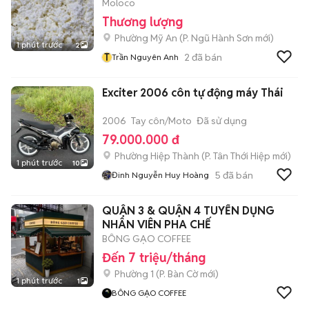
Moloco
Thương lượng
Phường Mỹ An
(
P. Ngũ Hành Sơn
mới)
1 phút trước
2
T
2
đã bán
Trần Nguyên Anh
Exciter 2006 côn tự động máy Thái
2006
Tay côn/Moto
Đã sử dụng
79.000.000 đ
Phường Hiệp Thành
(
P. Tân Thới Hiệp
mới)
1 phút trước
10
5
đã bán
Đinh Nguyễn Huy Hoàng
QUẬN 3 & QUẬN 4 TUYỂN DỤNG
NHÂN VIÊN PHA CHẾ
BÔNG GẠO COFFEE
Đến 7 triệu/tháng
Phường 1
(
P. Bàn Cờ
mới)
1 phút trước
1
BÔNG GẠO COFFEE