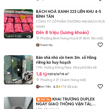
BÁCH HOÁ XANH 223 LIÊN KHU 4-5
BÌNH TÂN
CÔNG TY CỔ PHẦN THƯƠNG MẠI BÁCH HOÁ
XANH
Đến 8 triệu (lương khoán)
1 phút trước
6
Phường Bình Hưng Hoà B
(
P. Bình Tân
mới)
Thanh My
Bán nhà nhỏ xin hem 3m. sổ Hồng
riêng ko huy hoạch
1 PN
Hướng Đông Nam
Nhà phố liền kề
1,8 tỷ
120 tr/m²
15 m²
Phường 3
(
P. Chánh Hưng
mới)
1 phút trước
11
4.3
178
đã bán
Kim Tiền
KHAI TRƯƠNG DUPLEX
NGAY GIAO THÔNG VẬN TẢI,
NGOẠI THƯƠNG, HUTECH 3tr