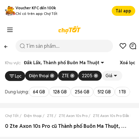
Voucher KFC đến 100k
Tải app
Chỉ có trên app Chợ Tốt
Khu vực:
Đắk Lắk, Thành phố Buôn Ma Thuột
Xoá lọc
Điện thoại
ZTE
2205
Giá
Lọc
Dung lượng:
64 GB
128 GB
256 GB
512 GB
1 TB
2 
Chợ Tốt
Điện thoại
ZTE
ZTE Axon 10s Pro
ZTE Axon 10s Pro Đắk Lắk
0 Zte Axon 10s Pro cũ Thành phố Buôn Ma Thuột, Đắk Lắk đẹp