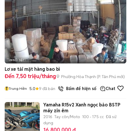
Tin nổi bật
1
Lơ xe tải mặt hàng bao bì
Đến 7,50 triệu/tháng
Phường Hòa Thạnh
(
P. Tân Phú
mới)
T
5.0
9
đã bán
Bấm để hiện số
Chat
Trung Hiền
Yamaha R15v2 Xanh ngọc bảo BSTP
máy zin êm
2016
Tay côn/Moto
100 - 175 cc
Đã sử
dụng
16.800.000 đ