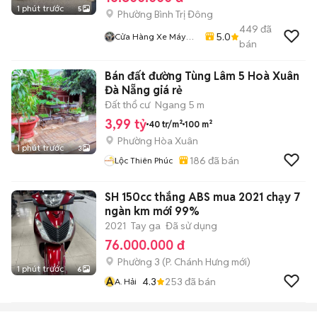
1 phút trước
5
Phường Bình Trị Đông
449
đã
5.0
Cửa Hàng Xe Máy
bán
Gia Kiệt
Bán đất đường Tùng Lâm 5 Hoà Xuân
Đà Nẵng giá rẻ
Đất thổ cư
Ngang 5 m
3,99 tỷ
40 tr/m²
100 m²
Phường Hòa Xuân
1 phút trước
3
186
đã bán
Lộc Thiên Phúc
SH 150cc thắng ABS mua 2021 chạy 7
ngàn km mới 99%
2021
Tay ga
Đã sử dụng
76.000.000 đ
Phường 3
(
P. Chánh Hưng
mới)
1 phút trước
6
A
4.3
253
đã bán
A. Hải