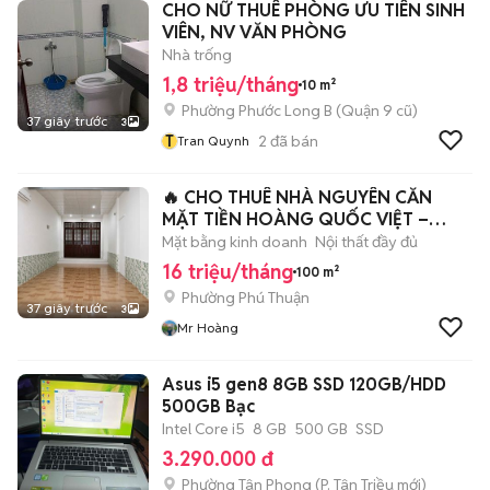
CHO NỮ THUÊ PHÒNG ƯU TIÊN SINH
VIÊN, NV VĂN PHÒNG
Nhà trống
1,8 triệu/tháng
10 m²
Phường Phước Long B (Quận 9 cũ)
37 giây trước
3
T
2
đã bán
Tran Quynh
🔥 CHO THUÊ NHÀ NGUYÊN CĂN
MẶT TIỀN HOÀNG QUỐC VIỆT –
QUẬN 7
Mặt bằng kinh doanh
Nội thất đầy đủ
16 triệu/tháng
100 m²
Phường Phú Thuận
37 giây trước
3
Mr Hoàng
Asus i5 gen8 8GB SSD 120GB/HDD
500GB Bạc
Intel Core i5
8 GB
500 GB
SSD
3.290.000 đ
Phường Tân Phong
(
P. Tân Triều
mới)