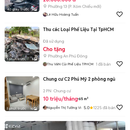
Phường 13
(
P. Xóm Chiếu
mới)
40 giây trước
4
Lê Hữu Hoàng Tuấn
Thu các Loại Phế Liệu Tại TpHCM
Đã sử dụng
Cho tặng
Phường An Phú Đông
1 phút trước
5
1
đã bán
Thu VáN Củi Phế Liệu TPHCM
Chung cư C2 Phú Mỹ 2 phòng ngủ
2 PN
Chung cư
10 triệu/tháng
65 m²
5.0
1225
đã bán
Nguyễn Thị Tường Vi
1 phút trước
10