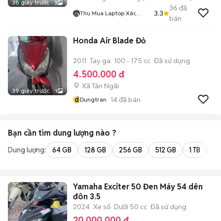
38 giây trước
3
36
đã
3.3
Thu Mua Laptop Xác
bán
Laptop Pc Toàn Quốc
Honda Air Blade Đỏ
2011
Tay ga
100 - 175 cc
Đã sử dụng
4.500.000 đ
Xã Tân Ngãi
39 giây trước
1
d
14
đã bán
Dungtran
Bạn cần tìm
dung lượng
nào ?
Dung lượng:
64 GB
128 GB
256 GB
512 GB
1 TB
2 
Yamaha Exciter 50 Đen Máy 54 dên
đôn 3.5
2024
Xe số
Dưới 50 cc
Đã sử dụng
20.000.000 đ