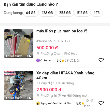
Bạn cần tìm
dung lượng
nào ?
Dung lượng:
64 GB
128 GB
256 GB
512 GB
1 TB
2 
máy IP6s plus màn bự ios 15
iPhone 6S Plus
16 GB
500.000 đ
Phường Chánh Phú Hòa
1 phút trước
3
5.0
39
đã bán
Xuân Long
Xe đạp điện HITASA Xanh, vàng
40km
Xe đạp điện
Đã sử dụng
2.900.000 đ
Phường 16
(
P. An Hội Đông
mới)
1 phút trước
4
119
đã
n
5.0
Nguyen Van Hai Lê Đuc
bán
Thọ Go Vap Chuyên