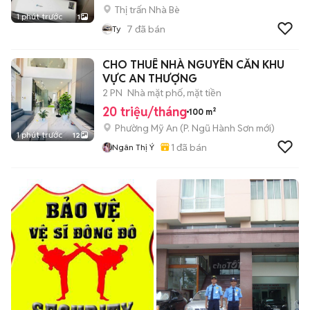
Thị trấn Nhà Bè
1 phút trước
1
7
đã bán
Ty
CHO THUÊ NHÀ NGUYÊN CĂN KHU
VỰC AN THƯỢNG
2 PN
Nhà mặt phố, mặt tiền
20 triệu/tháng
100 m²
Phường Mỹ An
(
P. Ngũ Hành Sơn
mới)
1 phút trước
12
1
đã bán
Ngân Thị Ý