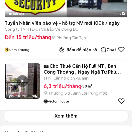
Tin nổi bật
2
Tuyển Nhân viên bảo vệ - hỗ trợ NV mới 100k / ngày
Công ty TNHH Dịch Vụ Bảo Vệ Đông Đô
Đến 15 triệu/tháng
Phường Tân Tạo
N
Bấm để hiện số
Chat
Nam Truong
🏡 Cho Thuê Căn Hộ Full NT , Ban
Công Thoáng , Ngay Ngã Tư Phú
Nhuận 🌹
1 PN
Căn hộ dịch vụ, mini
6,3 triệu/tháng
30 m²
Phường 5
(
P. Bình Lợi Trung
mới)
1 phút trước
9
Victor House
Xem thêm