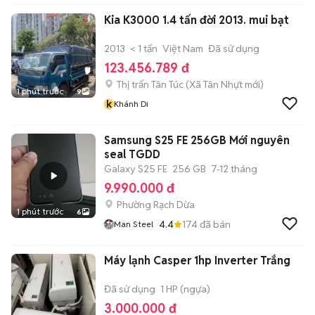
Cung Cấp Đồ Điện Gia
Kia K3000 1.4 tấn đời 2013. mui bạt
Dụng Giá Re
2013
< 1 tấn
Việt Nam
Đã sử dụng
123.456.789 đ
Thị trấn Tân Túc
(
Xã Tân Nhựt
mới)
1 phút trước
9
k
Khánh Di
Samsung S25 FE 256GB Mới nguyên
seal TGDD
Galaxy S25 FE
256 GB
7-12 tháng
9.990.000 đ
Phường Rạch Dừa
1 phút trước
6
4.4
174
đã bán
Man Steel
Máy lạnh Casper 1hp Inverter Trắng
Đã sử dụng
1 HP (ngựa)
3.000.000 đ