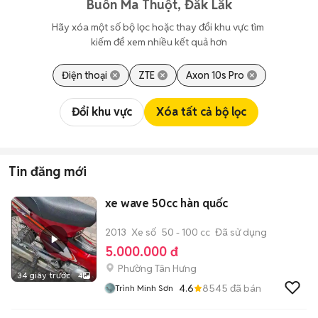
Buôn Ma Thuột, Đắk Lắk
Hãy xóa một số bộ lọc hoặc thay đổi khu vực tìm 
kiếm để xem nhiều kết quả hơn
Điện thoại
ZTE
Axon 10s Pro
Đổi khu vực
Xóa tất cả bộ lọc
Tin đăng mới
xe wave 50cc hàn quốc
2013
Xe số
50 - 100 cc
Đã sử dụng
5.000.000 đ
Phường Tân Hưng
34 giây trước
4
4.6
8545
đã bán
Trình Minh Sơn