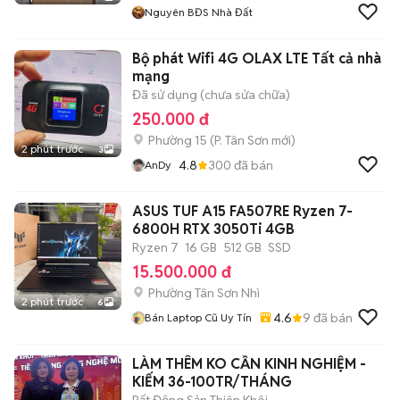
Nguyên BĐS Nhà Đất
Bộ phát Wifi 4G OLAX LTE Tất cả nhà
mạng
Đã sử dụng (chưa sửa chữa)
250.000 đ
Phường 15
(
P. Tân Sơn
mới)
2 phút trước
3
4.8
300
đã bán
AnDy
ASUS TUF A15 FA507RE Ryzen 7-
6800H RTX 3050Ti 4GB
Ryzen 7
16 GB
512 GB
SSD
15.500.000 đ
Phường Tân Sơn Nhì
2 phút trước
6
4.6
9
đã bán
Bán Laptop Cũ Uy Tín
LÀM THÊM KO CẦN KINH NGHIỆM -
KIẾM 36-100TR/THÁNG