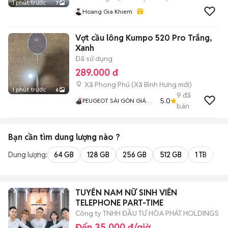
1 phút trước
7
Hoang Gia Khiem
Vợt cầu lông Kumpo 520 Pro Trắng,
Xanh
Đã sử dụng
289.000 đ
Xã Phong Phú
(
Xã Bình Hưng
mới)
1 phút trước
6
9
đã
5.0
PEUGEOT SÀI GÒN GIÁ
bán
TỐT
Bạn cần tìm
dung lượng
nào ?
Dung lượng:
64 GB
128 GB
256 GB
512 GB
1 TB
2 
TUYỂN NAM NỮ SINH VIÊN
TELEPHONE PART-TIME
Công ty TNHH ĐẦU TƯ HÒA PHÁT HOLDINGS
Đến 35.000 đ/giờ