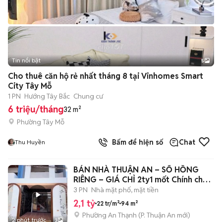
Tin nổi bật
5
Cho thuê căn hộ rẻ nhất tháng 8 tại Vinhomes Smart
City Tây Mỗ
1 PN
Hướng Tây Bắc
Chung cư
6 triệu/tháng
32 m²
Phường Tây Mỗ
Bấm để hiện số
Chat
Thu Huyền
BÁN NHÀ THUẬN AN – SỔ HỒNG
RIÊNG – GIÁ CHỈ 2ty1 mốt Chính chủ
cần bán
3 PN
Nhà mặt phố, mặt tiền
2,1 tỷ
22 tr/m²
94 m²
Phường An Thạnh
(
P. Thuận An
mới)
2 phút trước
3