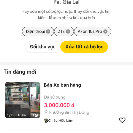
Pa, Gia Lai
Hãy xóa một số bộ lọc hoặc thay đổi khu vực tìm 
kiếm để xem nhiều kết quả hơn
Điện thoại
ZTE
Axon 10s Pro
Đổi khu vực
Xóa tất cả bộ lọc
Tin đăng mới
Bán Xe bán hàng
Đã sử dụng
3.000.000 đ
Phường Bình Trị Đông
1 phút trước
2
Chiêu Hữu Lâm