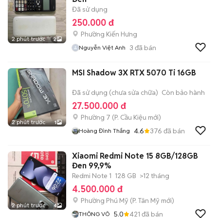
Đã sử dụng
250.000 đ
Phường Kiến Hưng
2 phút trước
2
3
đã bán
Nguyễn Việt Anh
MSI Shadow 3X RTX 5070 Ti 16GB
Đã sử dụng (chưa sửa chữa)
Còn bảo hành
27.500.000 đ
Phường 7
(
P. Cầu Kiệu
mới)
2 phút trước
1
4.6
376
đã bán
Hoàng Đình Thắng
Xiaomi Redmi Note 15 8GB/128GB
Đen 99,9%
Redmi Note 1
128 GB
>12 tháng
4.500.000 đ
Phường Phú Mỹ
(
P. Tân Mỹ
mới)
2 phút trước
4
5.0
421
đã bán
THÔNG VÕ