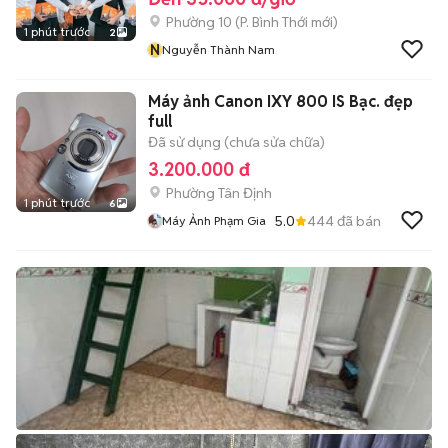
Phường 10
(
P. Bình Thới
mới)
1 phút trước
2
N
Nguyễn Thành Nam
Máy ảnh Canon IXY 800 IS Bạc. đẹp
full
Đã sử dụng (chưa sửa chữa)
3.200.000 đ
Phường Tân Định
1 phút trước
6
5.0
444
đã bán
Máy Ảnh Phạm Gia