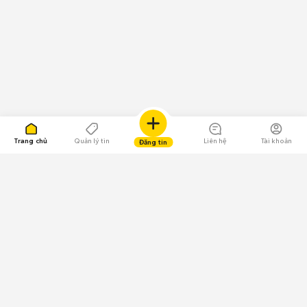
Trang chủ
Quản lý tin
Liên hệ
Tài khoản
Đăng tin
109.000 Bình chọn
Tải ứng dụng Chợ Tốt