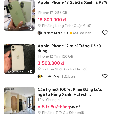
Apple iPhone 17 256GB Xanh lá 97%
iPhone 17
256 GB
18.800.000 đ
Phường Long Bình (Quận 9 cũ)
1 phút trước
4
5.0
450
đã bán
Hải Nam Store
Apple iPhone 12 mini Trắng Đã sử
dụng
iPhone 12 Mini
128 GB
3.500.000 đ
Xã Hòa Nhơn
(
Xã Bà Nà
mới)
1 phút trước
6
N
1
đã bán
Nguyễn Quý
Căn hộ mới 100%, Phan Đăng Lưu,
ngã tư Hàng Xanh, Hutech,
Landmark81
1 PN
Chung cư
6,8 triệu/tháng
30 m²
Phường 7
(
P. Gia Định
mới)