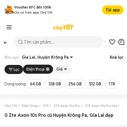
Voucher KFC đến 100k
Tải app
Chỉ có trên app Chợ Tốt
Khu vực:
Gia Lai, Huyện Krông Pa
Xoá lọc
Điện thoại
Giá
Lọc
Dung lượng:
64 GB
128 GB
256 GB
512 GB
1 TB
2 
Chợ Tốt
Điện thoại
ZTE
ZTE Axon 10s Pro
ZTE Axon 10s Pro Gia Lai
0 Zte Axon 10s Pro cũ Huyện Krông Pa, Gia Lai đẹp