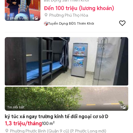
Bất Động Sản Thiên Khôi
Đến 100 triệu (lương khoán)
Phường Phú Thọ Hòa
2 phút trước
6
Tuyển Dụng BĐS Thiên Khôi
Tin nổi bật
7
+
2
ký túc xá ngay trường kinh tế đối ngoại cơ sở D
1,3 triệu/tháng
100 m²
Phường Phước Bình (Quận 9 cũ)
(
P. Phước Long
mới)