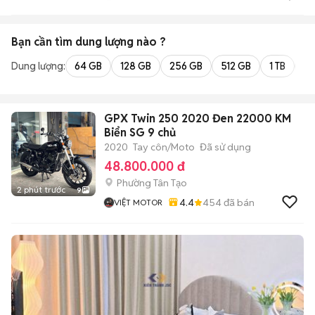
Bạn cần tìm
dung lượng
nào ?
Dung lượng:
64 GB
128 GB
256 GB
512 GB
1 TB
2 
GPX Twin 250 2020 Đen 22000 KM
Biển SG 9 chủ
2020
Tay côn/Moto
Đã sử dụng
48.800.000 đ
Phường Tân Tạo
2 phút trước
9
4.4
454
đã bán
VIỆT MOTOR