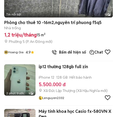
Tin nổi bật
12
+
2
Phòng cho thuê 10 -16m2,nguyên tri phuong f5q5
Nhà trống
1,2 triệu/tháng
15 m²
Phường 5
(
P. An Đông
mới)
H
4.9
Bấm để hiện số
Chat
Hoang Gia
ip12 thường 128gb full zin
iPhone 12
128 GB
Hết bảo hành
5.500.000 đ
Xã Đức Lập Thượng
(
Xã Hậu Nghĩa
mới)
2 phút trước
5
L
Lenguyen2332
Máy tính khoa học Casio fx-580VN X
Đen