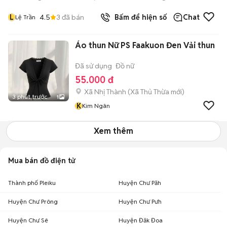
L
4.5
3
đã bán
Bấm để hiện số
Chat
Lệ Trần
Áo thun Nữ PS Faakuon Đen Vải thun
Đã sử dụng
Đồ nữ
55.000 đ
Xã Nhị Thành
(
Xã Thủ Thừa
mới)
3 phút trước
1
K
Kim Ngân
Xem thêm
Mua bán đồ điện tử
Thành phố Pleiku
Huyện Chư Păh
Huyện Chư Prông
Huyện Chư Pưh
Huyện Chư Sê
Huyện Đăk Đoa