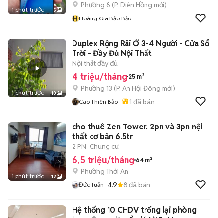
Phường 8
(
P. Diên Hồng
mới)
1 phút trước
5
H
Hoàng Gia Bảo Bảo
Duplex Rộng Rãi Ở 3-4 Người - Cửa Sổ
Trời - Đầy Đủ Nội Thất
Nội thất đầy đủ
4 triệu/tháng
25 m²
Phường 13
(
P. An Hội Đông
mới)
1 phút trước
10
1
đã bán
Cao Thiên Bảo
cho thuê Zen Tower. 2pn và 3pn nội
thất cơ bản 6.5tr
2 PN
Chung cư
6,5 triệu/tháng
64 m²
Phường Thới An
1 phút trước
12
4.9
8
đã bán
Đức Tuấn
Hệ thống 10 CHDV trống lại phòng