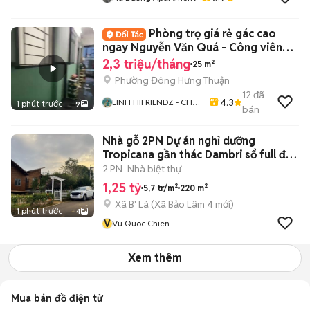
Phòng trọ giá rẻ gác cao
ngay Nguyễn Văn Quá - Công viên
phần mềm Q12
2,3 triệu/tháng
25 m²
Phường Đông Hưng Thuận
12
đã
4.3
LINH HIFRIENDZ - CHO
1 phút trước
9
bán
THUÊ PHÒNG TRỌ
CHDV TP HCM
Nhà gỗ 2PN Dự án nghỉ dưỡng
Tropicana gần thác Dambri sổ full đất
ở
2 PN
Nhà biệt thự
1,25 tỷ
5,7 tr/m²
220 m²
Xã B' Lá
(
Xã Bảo Lâm 4
mới)
1 phút trước
4
V
Vu Quoc Chien
Xem thêm
Mua bán đồ điện tử