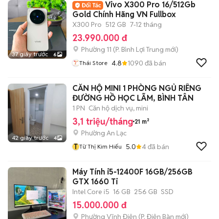
Vivo X300 Pro 16/512Gb
Gold Chính Hãng VN Fullbox
X300 Pro
512 GB
7-12 tháng
23.990.000 đ
Phường 11
(
P. Bình Lợi Trung
mới)
37 giây trước
6
4.8
1090
đã bán
Thái Store
CĂN HỘ MINI 1 PHÒNG NGỦ RIÊNG
ĐƯỜNG HỒ HỌC LÃM, BÌNH TÂN
1 PN
Căn hộ dịch vụ, mini
3,1 triệu/tháng
21 m²
Phường An Lạc
42 giây trước
4
T
5.0
4
đã bán
Từ Thị Kim Hiếu
Máy Tính i5-12400F 16GB/256GB
GTX 1660 Ti
Intel Core i5
16 GB
256 GB
SSD
15.000.000 đ
Phường Vĩnh Điện
(
P. Điện Bàn
mới)