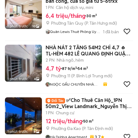
ban công, cửa sổ giá từ 5-6trxx
1 PN
Căn hộ dịch vụ, mini
6,4 triệu/tháng
30 m²
Phường Tân Quy
(
P. Tân Hưng
mới)
1 phút trước
10
1
đã bán
Quân Lewis Thuê Phòng Uy
Tín
NHÀ NÁT 2 TẦNG 54M2 CHỈ 4,7 🧄
TL-HẺM 482 LÊ QUANG ĐỊNH QUẬN
BÌNH THẠNH
2 PN
Nhà ngõ, hẻm
4,7 tỷ
87 tr/m²
54 m²
Phường 11
(
P. Bình Lợi Trung
mới)
1 phút trước
4
NGỌC GẤU CHUYÊN NHÀ
PHỐ
✅Cho Thuê Căn Hộ_1PN
50m2_View Landmark_Nguyễn Thị
Minh Khai Quận 1✅
1 PN
Chung cư
12 triệu/tháng
50 m²
Phường Đa Kao
(
P. Tân Định
mới)
1 phút trước
8
3.7
Hà Dương Apartment