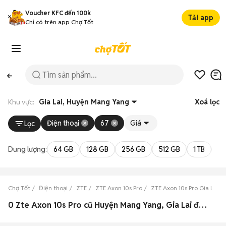
Voucher KFC đến 100k
Tải app
Chỉ có trên app Chợ Tốt
Khu vực:
Gia Lai, Huyện Mang Yang
Xoá lọc
Điện thoại
67
Giá
Lọc
Dung lượng:
64 GB
128 GB
256 GB
512 GB
1 TB
2 
Chợ Tốt
Điện thoại
ZTE
ZTE Axon 10s Pro
ZTE Axon 10s Pro Gia Lai
0 Zte Axon 10s Pro cũ Huyện Mang Yang, Gia Lai đẹp