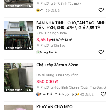
Phường 6
(
P. Bình Tây
mới)
1 phút trước
8
v
68
đã bán
Vũ
BÁN NHÀ TỈNH LỘ 10,TÂN TẠO, BÌNH
TÂN, HXH, SHR, 42M², GIÁ 3,55 TỶ
2 PN
Nhà ngõ, hẻm
3,55 tỷ
85 tr/m²
42 m²
Phường Tân Tạo
1 phút trước
9
Trung Tín Lê
Chậu cây 38cm x 62cm
Đã sử dụng
Chậu cây cảnh
350.000 đ
Phường Hiệp Bình Chánh (Quận Thủ Đức cũ)
1 phút trước
2
5.0
42
đã bán
Thực Phẩm Tuấn Ngọc
KHAY ĂN CHO MÈO