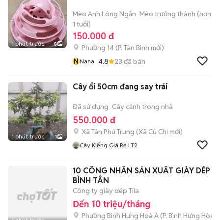
Mèo Anh Lông Ngắn
Mèo trưởng thành (hơn
1 tuổi)
150.000 đ
1 phút trước
5
Phường 14
(
P. Tân Bình
mới)
N
4.8
23
đã bán
Nana
Cây ổi 50cm đang say trái
Đã sử dụng
Cây cảnh trong nhà
550.000 đ
Xã Tân Phú Trung
(
Xã Củ Chi
mới)
1 phút trước
1
Cây Kiểng Giá Rẻ LT2
10 CÔNG NHÂN SẢN XUẤT GIÀY DÉP
BÌNH TÂN
Công ty giày dép Tila
Đến 10 triệu/tháng
Phường Bình Hưng Hoà A
(
P. Bình Hưng Hòa
m