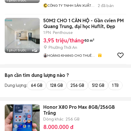
1 phút trước
C
2
đã bán
CÔNG TY TNHH SẢN XUẤT
TM DV XNK TILA
50M2 CHO 1 CĂN HỘ - Gần cvien PM
Quang Trung, đại học Huflit, Đẹp
1 PN
Penthouse
3,95 triệu/tháng
50 m²
Phường Thới An
1 phút trước
8
HOÀNG KHANG CHO THUÊ
CHDV GIÁ TỐT
Bạn cần tìm
dung lượng
nào ?
Dung lượng:
64 GB
128 GB
256 GB
512 GB
1 TB
2 
Honor X80 Pro Max 8GB/256GB
Trắng
Dòng khác
256 GB
8.000.000 đ