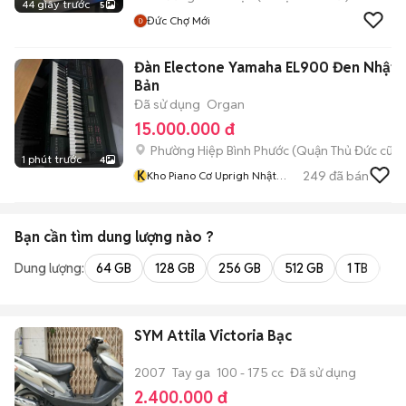
44 giây trước
5
Đức Chợ Mới
Đàn Electone Yamaha EL900 Đen Nhật
Bản
Đã sử dụng
Organ
15.000.000 đ
Phường Hiệp Bình Phước (Quận Thủ Đức cũ)
1 phút trước
4
K
249
đã bán
Kho Piano Cơ Uprigh Nhật
Bản
Bạn cần tìm
dung lượng
nào ?
Dung lượng:
64 GB
128 GB
256 GB
512 GB
1 TB
2 
SYM Attila Victoria Bạc
2007
Tay ga
100 - 175 cc
Đã sử dụng
2.400.000 đ