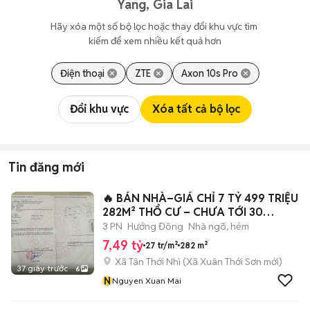
Yang, Gia Lai
Hãy xóa một số bộ lọc hoặc thay đổi khu vực tìm 
kiếm để xem nhiều kết quả hơn
Điện thoại
ZTE
Axon 10s Pro
Đổi khu vực
Xóa tất cả bộ lọc
Tin đăng mới
🔥 BÁN NHÀ–GIÁ CHỈ 7 TỶ 499 TRIỆU
282M² THỔ CƯ – CHƯA TỚI 30
TRIỆU/M²
3 PN
Hướng Đông
Nhà ngõ, hẻm
7,49 tỷ
27 tr/m²
282 m²
Xã Tân Thới Nhì
(
Xã Xuân Thới Sơn
mới)
37 giây trước
6
N
Nguyen Xuan Mai