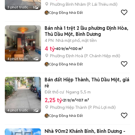
Phường Bình Nhâm
(
P. Lái Thiêu
mới)
3 phút trước
5
Cộng Đồng Nhà Đất
Bán nhà 1 trệt 2 lầu phường Định Hòa,
Thủ Dầu Một, Bình Dương
4 PN
Nhà mặt phố, mặt tiền
4 tỷ
40 tr/m²
100 m²
Phường Định Hoà
(
P. Chánh Hiệp
mới)
4 phút trước
4
Cộng Đồng Nhà Đất
Bán đất Hiệp Thành, Thủ Dầu Một, giá
rẻ
Đất thổ cư
Ngang 5,5 m
2,25 tỷ
21 tr/m²
107 m²
Phường Hiệp Thành
(
P. Phú Lợi
mới)
4 phút trước
3
Cộng Đồng Nhà Đất
Nhà 90m2 Khánh Bình, Bình Dương -