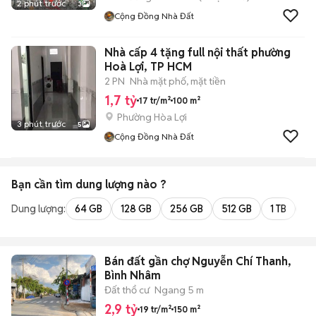
2 phút trước
3
Cộng Đồng Nhà Đất
Nhà cấp 4 tặng full nội thất phường
Hoà Lợi, TP HCM
2 PN
Nhà mặt phố, mặt tiền
1,7 tỷ
17 tr/m²
100 m²
Phường Hòa Lợi
3 phút trước
5
Cộng Đồng Nhà Đất
Bạn cần tìm
dung lượng
nào ?
Dung lượng:
64 GB
128 GB
256 GB
512 GB
1 TB
2 
Bán đất gần chợ Nguyễn Chí Thanh,
Bình Nhâm
Đất thổ cư
Ngang 5 m
2,9 tỷ
19 tr/m²
150 m²