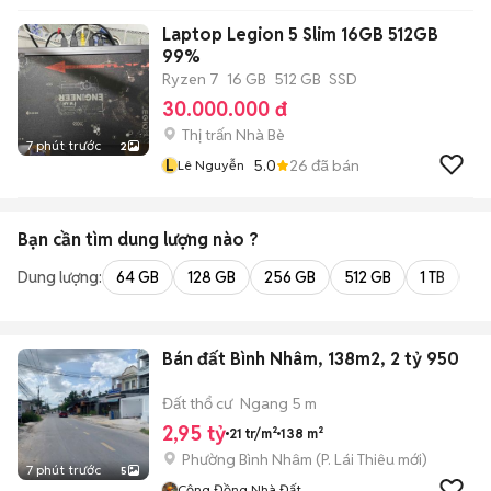
Laptop Legion 5 Slim 16GB 512GB
99%
Ryzen 7
16 GB
512 GB
SSD
30.000.000 đ
Thị trấn Nhà Bè
7 phút trước
2
L
5.0
26
đã bán
Lê Nguyễn
Bạn cần tìm
dung lượng
nào ?
Dung lượng:
64 GB
128 GB
256 GB
512 GB
1 TB
2 
Bán đất Bình Nhâm, 138m2, 2 tỷ 950
Đất thổ cư
Ngang 5 m
2,95 tỷ
21 tr/m²
138 m²
Phường Bình Nhâm
(
P. Lái Thiêu
mới)
7 phút trước
5
Cộng Đồng Nhà Đất