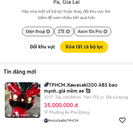
Pa, Gia Lai
Hãy xóa một số bộ lọc hoặc thay đổi khu vực tìm 
kiếm để xem nhiều kết quả hơn
Điện thoại
ZTE
Axon 10s Pro
Đổi khu vực
Xóa tất cả bộ lọc
Tin đăng mới
🌈TPHCM..Kawasaki200 ABS bao
mạnh..giá mềm ae 🥰
2017
Tay côn/Moto
Trên 175 cc
Đã sử dụng
35.000.000 đ
Phường An Phú Đông
42 giây trước
4
MotoGiáRẻTPHCM