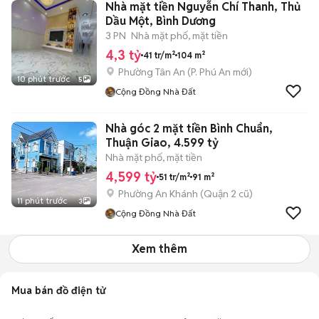
Nhà mặt tiền Nguyễn Chí Thanh, Thủ
Dầu Một, Bình Dương
3 PN
Nhà mặt phố, mặt tiền
4,3 tỷ
41 tr/m²
104 m²
Phường Tân An
(
P. Phú An
mới)
10 phút trước
5
Cộng Đồng Nhà Đất
Nhà góc 2 mặt tiền Bình Chuẩn,
Thuận Giao, 4.599 tỷ
Nhà mặt phố, mặt tiền
4,599 tỷ
51 tr/m²
91 m²
Phường An Khánh (Quận 2 cũ)
11 phút trước
3
Cộng Đồng Nhà Đất
Xem thêm
Mua bán đồ điện tử