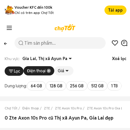
Voucher KFC đến 100k
Tải app
Chỉ có trên app Chợ Tốt
Khu vực:
Gia Lai, Thị xã Ayun Pa
Xoá lọc
Điện thoại
Giá
Lọc
Dung lượng:
64 GB
128 GB
256 GB
512 GB
1 TB
2 
Chợ Tốt
Điện thoại
ZTE
ZTE Axon 10s Pro
ZTE Axon 10s Pro Gia Lai
0 Zte Axon 10s Pro cũ Thị xã Ayun Pa, Gia Lai đẹp