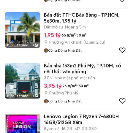
Bán đất TTHC Bàu Bàng - TP.HCM,
5x30m, 1.95 tỷ
Đất thổ cư
Ngang 5 m
1,95 tỷ
65 tr/m²
30 m²
Phường An Khánh (Quận 2 cũ)
8 phút trước
4
Cộng Đồng Nhà Đất
Bán nhà 153m2 Phú Mỹ, TP.TDM, có
nội thất văn phòng
3 PN
Nhà mặt phố, mặt tiền
3,95 tỷ
26 tr/m²
153 m²
Phường Phú Mỹ
8 phút trước
4
Cộng Đồng Nhà Đất
Lenovo Legion 7 Ryzen 7-6800H
16GB/512GB Xám
Ryzen 7
16 GB
512 GB
SSD