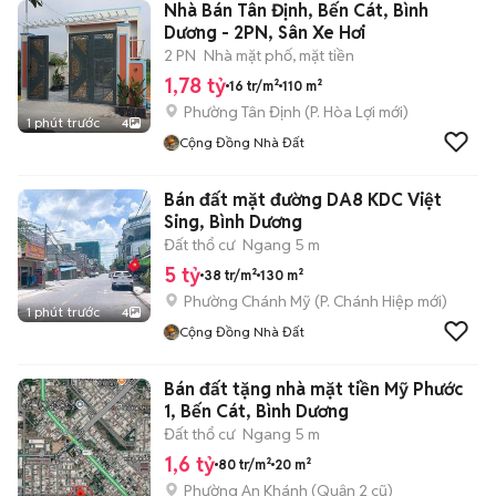
Nhà Bán Tân Định, Bến Cát, Bình
Dương - 2PN, Sân Xe Hơi
2 PN
Nhà mặt phố, mặt tiền
1,78 tỷ
16 tr/m²
110 m²
Phường Tân Định
(
P. Hòa Lợi
mới)
1 phút trước
4
Cộng Đồng Nhà Đất
Bán đất mặt đường DA8 KDC Việt
Sing, Bình Dương
Đất thổ cư
Ngang 5 m
5 tỷ
38 tr/m²
130 m²
Phường Chánh Mỹ
(
P. Chánh Hiệp
mới)
1 phút trước
4
Cộng Đồng Nhà Đất
Bán đất tặng nhà mặt tiền Mỹ Phước
1, Bến Cát, Bình Dương
Đất thổ cư
Ngang 5 m
1,6 tỷ
80 tr/m²
20 m²
Phường An Khánh (Quận 2 cũ)