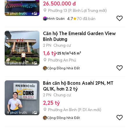
26.500.000 đ
Phường 13
(
P. Bình Lợi Trung
mới)
9 phút trước
6
4.7
70
đã bán
Minh Quân
Căn hộ The Emerald Garden View
Bình Dương
2 PN
Chung cư
1,6 tỷ
25 tr/m²
65 m²
Phường An Phú
9 phút trước
5
Cộng Đồng Nhà Đất
Bán căn hộ Bcons Asahi 2PN, MT
QL1K, hơn 2.2 tỷ
2 PN
Chung cư
2,25 tỷ
Phường An Bình
(
P. Dĩ An
mới)
9 phút trước
3
Cộng Đồng Nhà Đất