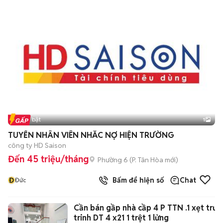
Tin nổi bật
1
TUYỂN NHÂN VIÊN NHẮC NỢ HIỆN TRƯỜNG
công ty HD Saison
Đến 45 triệu/tháng
Phường 6
(
P. Tân Hòa
mới)
Đ
Bấm để hiện số
Chat
Đức
Cần bán gầp nhà cầp 4 P TTN .1 xẹt trư
trinh DT 4 x21 1 trệt 1 lửng