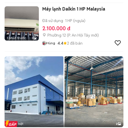
Máy lạnh Daikin 1 HP Malaysia
Đã sử dụng
1 HP (ngựa)
2.100.000 đ
Phường 12
(
P. An Hội Tây
mới)
1 phút trước
3
4.4
2
đã bán
Hùng
Tin nổi bật
2