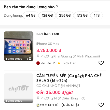
Bạn cần tìm
dung lượng
nào ?
Dung lượng:
64 GB
128 GB
256 GB
512 GB
1 TB
2 
can ban xsm
iPhone XS Max
3.250.000 đ
Phường Khai Quang
(
P. Vĩnh Phúc
mới)
1 phút trước
5
2.3
55
đã bán
Bảo Bảo
CẦN TUYỂN BẾP (Ca gãy); PHA CHẾ
SALAD (16h-22h)
CÔ CHỦ NHỎ TIỆM ĂN NHẬT
Đến 35.000 đ/giờ
Phường 14
(
P. Diên Hồng
mới)
1 phút trước
CÔ CHỦ NHỎ TIỆM ĂN NHẬT