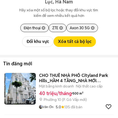
Lục, Hà Nam
Hãy xóa một số bộ lọc hoặc thay đổi khu vực tìm 
kiếm để xem nhiều kết quả hơn
Điện thoại
ZTE
Axon 30 5G
Đổi khu vực
Xóa tất cả bộ lọc
Tin đăng mới
CHO THUÊ NHÀ PHỐ Cityland Park
Hills_HẦM 4 TẦNG_NHÀ MỚI
ĐẸP_VÀO NGAY
Mặt bằng kinh doanh
Nội thất cao cấp
40 triệu/tháng
500 m²
Phường 10
(
P. Gò Vấp
mới)
23 giây trước
7
5.0
135
đã bán
Văn Ơn