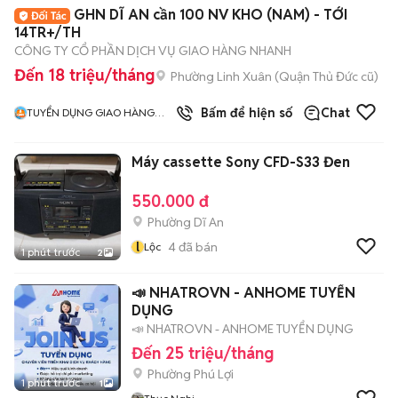
GHN DĨ AN cần 100 NV KHO (NAM) - TỚI
14TR+/TH
CÔNG TY CỔ PHẦN DỊCH VỤ GIAO HÀNG NHANH
Đến 18 triệu/tháng
Phường Linh Xuân (Quận Thủ Đức cũ)
Bấm để hiện số
Chat
TUYỂN DỤNG GIAO HÀNG
NHANH MIỀN NAM
Máy cassette Sony CFD-S33 Đen
550.000 đ
Phường Dĩ An
l
4
đã bán
Lộc
1 phút trước
2
📣 NHATROVN - ANHOME TUYỂN
DỤNG
📣 NHATROVN - ANHOME TUYỂN DỤNG
Đến 25 triệu/tháng
Phường Phú Lợi
1 phút trước
1