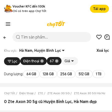
Voucher KFC đến 100k
Tải app
Chỉ có trên app Chợ Tốt
Khu vực:
Hà Nam, Huyện Bình Lục
Xoá lọc
Điện thoại
67
Giá
Lọc
Dung lượng:
64 GB
128 GB
256 GB
512 GB
1 TB
2 
Chợ Tốt
Điện thoại
ZTE
ZTE Axon 30 5G
ZTE Axon 30 5G Hà Nam
0 Zte Axon 30 5g cũ Huyện Bình Lục, Hà Nam đẹp