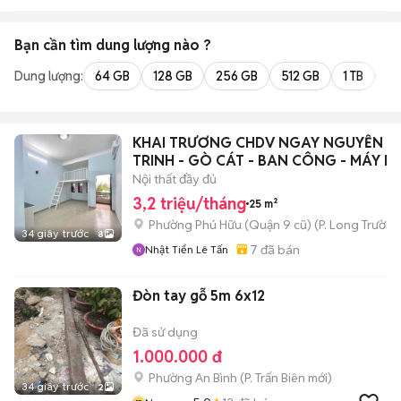
Bạn cần tìm
dung lượng
nào ?
Dung lượng:
64 GB
128 GB
256 GB
512 GB
1 TB
2 
KHAI TRƯƠNG CHDV NGAY NGUYỄN D
TRINH - GÒ CÁT - BAN CÔNG - MÁY L
🔥
Nội thất đầy đủ
3,2 triệu/tháng
25 m²
Phường Phú Hữu (Quận 9 cũ)
(
P. Long Trường
34 giây trước
8
7
đã bán
Nhật Tiển Lê Tấn
Đòn tay gỗ 5m 6x12
Đã sử dụng
1.000.000 đ
Phường An Bình
(
P. Trấn Biên
mới)
34 giây trước
2