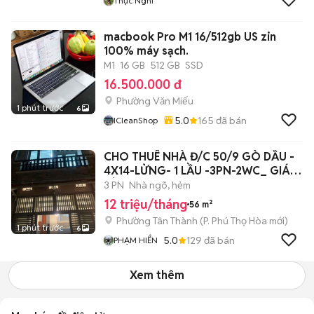
Thục Nghi
macbook Pro M1 16/512gb US zin
100% máy sạch.
M1
16 GB
512 GB
SSD
16.500.000 đ
Phường Văn Miếu
1 phút trước
6
5.0
165
đã bán
ICleanShop
CHO THUÊ NHÀ Đ/C 50/9 GÒ DẦU -
4X14-LỬNG- 1 LẦU -3PN-2WC_ GIÁ
RẺ
3 PN
Nhà ngõ, hẻm
12 triệu/tháng
56 m²
Phường Tân Thành
(
P. Phú Thọ Hòa
mới)
1 phút trước
6
5.0
129
đã bán
PHẠM HIỂN
Xem thêm