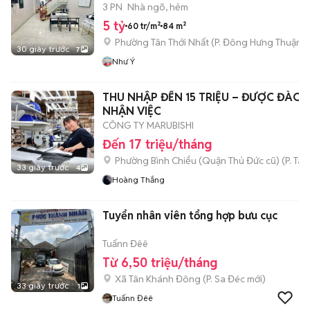
3 PN
Nhà ngõ, hẻm
5 tỷ
60 tr/m²
84 m²
Phường Tân Thới Nhất
(
P. Đông Hưng Thuận
m
30 giây trước
7
Như Ý
THU NHẬP ĐẾN 15 TRIỆU – ĐƯỢC ĐÀO 
NHẬN VIỆC
CÔNG TY MARUBISHI
Đến 17 triệu/tháng
Phường Bình Chiểu (Quận Thủ Đức cũ)
(
P. Ta
33 giây trước
4
Hoàng Thắng
Tuyển nhân viên tổng hợp bưu cục
Tuấnn Đêê
Từ 6,50 triệu/tháng
Xã Tân Khánh Đông
(
P. Sa Đéc
mới)
33 giây trước
1
Tuấnn Đêê