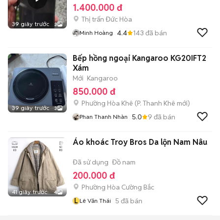
1.400.000 đ
Thị trấn Đức Hòa
39 giây trước
3
4.4
143
đã bán
Minh Hoàng
Bếp hồng ngoại Kangaroo KG20IFT2
Xám
Mới
Kangaroo
850.000 đ
Phường Hòa Khê
(
P. Thanh Khê
mới)
39 giây trước
3
5.0
9
đã bán
Phan Thanh Nhàn
Áo khoác Troy Bros Da lộn Nam Nâu
Đã sử dụng
Đồ nam
200.000 đ
Phường Hòa Cường Bắc
41 giây trước
4
L
5
đã bán
Lê Văn Thái