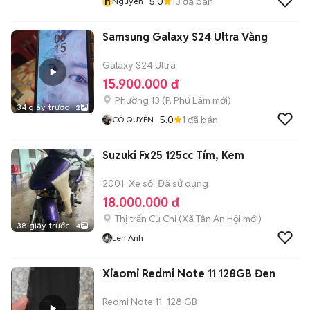
n
5.0
13
đã bán
Nguyen
Samsung Galaxy S24 Ultra Vàng
Galaxy S24 Ultra
15.900.000 đ
Phường 13
(
P. Phú Lâm
mới)
34 giây trước
2
5.0
1
đã bán
CÔ QUYÊN
Suzuki Fx25 125cc Tím, Kem
2001
Xe số
Đã sử dụng
18.000.000 đ
Thị trấn Củ Chi
(
Xã Tân An Hội
mới)
38 giây trước
4
Len Anh
Xiaomi Redmi Note 11 128GB Đen
Redmi Note 11
128 GB