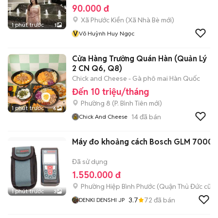
90.000 đ
Xã Phước Kiển
(
Xã Nhà Bè
mới)
1 phút trước
1
V
Võ Huỳnh Huy Ngọc
Cửa Hàng Trưởng Quán Hàn (Quản Lý
2 CN Q6, Q8)
Chick and Cheese - Gà phô mai Hàn Quốc
Đến 10 triệu/tháng
Phường 8
(
P. Bình Tiên
mới)
1 phút trước
6
14
đã bán
Chick And Cheese
Máy đo khoảng cách Bosch GLM 7000
Đã sử dụng
1.550.000 đ
Phường Hiệp Bình Phước (Quận Thủ Đức cũ)
1 phút trước
3
3.7
72
đã bán
DENKI DENSHI JP