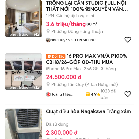
TRỐNG LẠI CĂN STUDIO FULL NỘI
THẤT MỚI 100% 🌺NGUYỄN VĂN
QUÁ🌺
1 PN
Căn hộ dịch vụ, mini
3,6 triệu/tháng
30 m²
Phường Đông Hưng Thuận
1 phút trước
9
Như Huỳnh KTH RESIDENCE
16 PRO MAX VN/A P100%
CBH8/26-GÓP 0Đ-THU MUA
iPhone 16 Pro Max
256 GB
3 tháng
24.500.000 đ
Phường Tân Quy
(
P. Tân Hưng
mới)
1 phút trước
5
1023
đã
4.9
Hoàng Hiệp
bán
Mobile
Quạt điều hòa Nagakawa Trắng xám
Đã sử dụng
2.300.000 đ