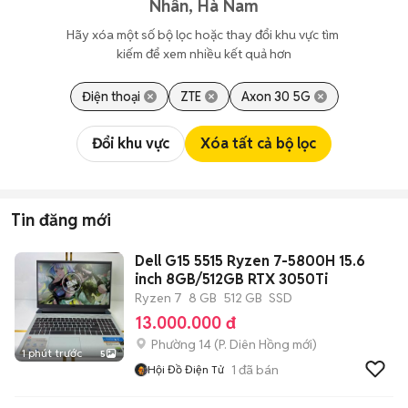
Nhân, Hà Nam
Hãy xóa một số bộ lọc hoặc thay đổi khu vực tìm 
kiếm để xem nhiều kết quả hơn
Điện thoại
ZTE
Axon 30 5G
Đổi khu vực
Xóa tất cả bộ lọc
Tin đăng mới
Dell G15 5515 Ryzen 7-5800H 15.6
inch 8GB/512GB RTX 3050Ti
Ryzen 7
8 GB
512 GB
SSD
13.000.000 đ
Phường 14
(
P. Diên Hồng
mới)
1 phút trước
5
1
đã bán
Hội Đồ Điện Tử