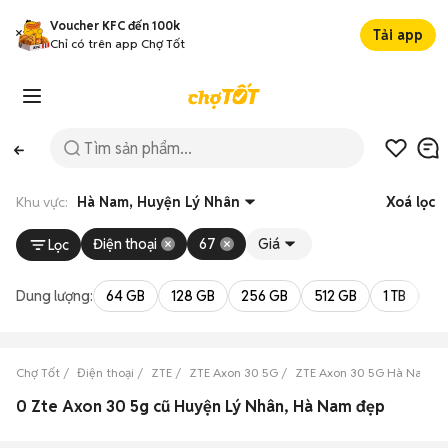
Voucher KFC đến 100k
Tải app
Chỉ có trên app Chợ Tốt
Khu vực:
Hà Nam, Huyện Lý Nhân
Xoá lọc
Điện thoại
67
Giá
Lọc
Dung lượng:
64 GB
128 GB
256 GB
512 GB
1 TB
2 
Chợ Tốt
Điện thoại
ZTE
ZTE Axon 30 5G
ZTE Axon 30 5G Hà Nam
0 Zte Axon 30 5g cũ Huyện Lý Nhân, Hà Nam đẹp