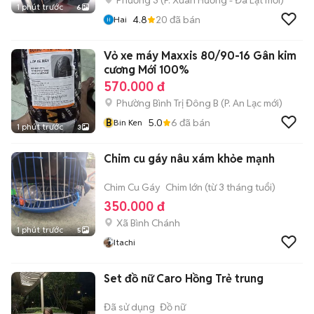
Phường 3
(
P. Xuân Hương - Đà Lạt
mới)
1 phút trước
6
4.8
20
đã bán
Hai
Vỏ xe máy Maxxis 80/90-16 Gân kim
cương Mới 100%
570.000 đ
Phường Bình Trị Đông B
(
P. An Lạc
mới)
B
5.0
6
đã bán
Bin Ken
1 phút trước
3
Chim cu gáy nâu xám khỏe mạnh
Chim Cu Gáy
Chim lớn (từ 3 tháng tuổi)
350.000 đ
Xã Bình Chánh
1 phút trước
5
Itachi
Set đồ nữ Caro Hồng Trẻ trung
Đã sử dụng
Đồ nữ