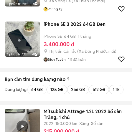
Xã Võng La
(
Xã Thiên Lộc
mới)
1 phút trước
1
P
Phùng Lý
iPhone SE 3 2022 64GB Đen
iPhone SE
64 GB
1 tháng
3.400.000 đ
Thị trấn Cái Tắc
(
Xã Đông Phước
mới)
1 phút trước
6
13
đã bán
Bích Tuyền
Bạn cần tìm
dung lượng
nào ?
Dung lượng:
64 GB
128 GB
256 GB
512 GB
1 TB
2 
Mitsubishi Attrage 1.2L 2022 Số sàn
Trắng, 1 chủ
2022
150.000 km
Xăng
Số sàn
215.000.000 đ