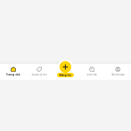
Trang chủ
Quản lý tin
Liên hệ
Tài khoản
Đăng tin
109.000 Bình chọn
Tải ứng dụng Chợ Tốt