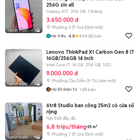
256G zin all
Galaxy A17
256 GB
1 tháng
3.650.000 đ
Phường 3
(
P. Gia Định
mới)
1 phút trước
3
4.8
444
đã bán
Hải Triều
Lenovo ThinkPad X1 Carbon Gen 8 i7
16GB/256GB 14 inch
Intel Core i7
16 GB
256 GB
SSD
9.000.000 đ
Phường Cầu Diễn
(
P. Từ Liêm
mới)
1 phút trước
5
1
đã bán
Hội Đồ Điện Tử
6tr8 Studio ban công 25m2 có cửa sổ
rộng
Nội thất đầy đủ
6,8 triệu/tháng
25 m²
Phường 7
(
P. Gia Định
mới)
1 phút trước
9