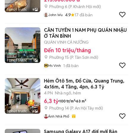
Phường 6
(
P. Khánh Hội
mới)
1 phút trước
9
4.9
17
đã bán
John Wu
CẦN TUYỂN 1 NAM PHỤ QUÁN NHẬU
Ở TÂN BÌNH
QUÁN VINH CÁ NƯỚNG
Đến 10 triệu/tháng
Phường 15
(
P. Tân Sơn
mới)
1 phút trước
1
M
1
đã bán
Ms Vinh
Hẻm Ôtô 5m, Đổ Cửa, Quang Trung,
4x16m, 4 Tầng, 4pn, 6.3 Tỷ
4 PN
Nhà ngõ, hẻm
6,3 tỷ
100 tr/m²
63 m²
Phường 14
(
P. An Hội Tây
mới)
1 phút trước
6
Ánh Nhà Phố
Samsung Galaxy A17 đời mới Bản