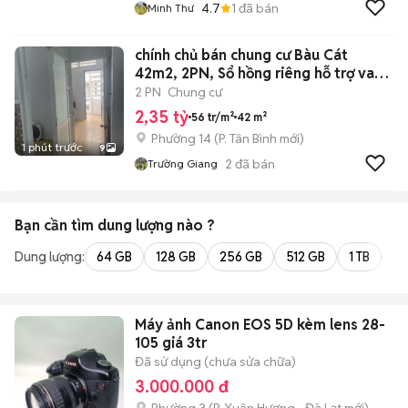
4.7
1
đã bán
Minh Thư
chính chủ bán chung cư Bàu Cát
42m2, 2PN, Sổ hồng riêng hỗ trợ vay
NH
2 PN
Chung cư
2,35 tỷ
56 tr/m²
42 m²
Phường 14
(
P. Tân Bình
mới)
1 phút trước
9
2
đã bán
Trường Giang
Bạn cần tìm
dung lượng
nào ?
Dung lượng:
64 GB
128 GB
256 GB
512 GB
1 TB
2 
Máy ảnh Canon EOS 5D kèm lens 28-
105 giá 3tr
Đã sử dụng (chưa sửa chữa)
3.000.000 đ