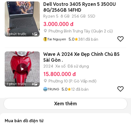
Dell Vostro 3405 Ryzen 5 3500U
8G/256GB 14FHD
Ryzen 5
8 GB
256 GB
SSD
3.000.000 đ
Phường Bình Trưng Tây (Quận 2 cũ)
1 phút trước
5
T
5.0
381
đã bán
Tai Nguyen
Wave A 2024 Xe Đẹp Chính Chủ BS
Sài Gòn .
2024
Xe số
Đã sử dụng
15.800.000 đ
Phường 10
(
P. Gò Vấp
mới)
1 phút trước
8
5.0
12
đã bán
TRUNG
Xem thêm
Mua bán đồ điện tử