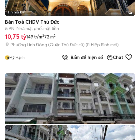
Tin nổi bật
11
+
2
Bán Toà CHDV Thủ Đức
8 PN
Nhà mặt phố, mặt tiền
10,75 tỷ
149 tr/m²
72 m²
Phường Linh Đông (Quận Thủ Đức cũ)
(
P. Hiệp Bình
mới)
m
Bấm để hiện số
Chat
Mỹ Hạnh