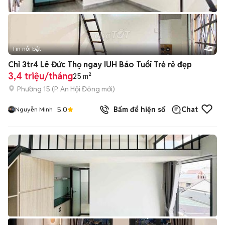
Tin nổi bật
4
Chỉ 3tr4 Lê Đức Thọ ngay IUH Báo Tuổi Trẻ rẻ đẹp
3,4 triệu/tháng
25 m²
Phường 15
(
P. An Hội Đông
mới)
5.0
Bấm để hiện số
Chat
Nguyễn Minh