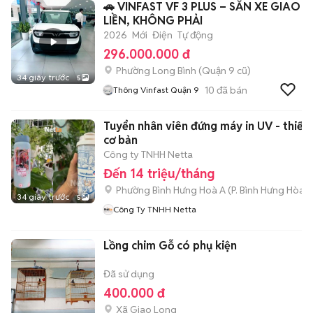
🚗 VINFAST VF 3 PLUS – SẴN XE GIAO
LIỀN, KHÔNG PHẢI
2026
Mới
Điện
Tự động
296.000.000 đ
Phường Long Bình (Quận 9 cũ)
34 giây trước
5
10
đã bán
Thông Vinfast Quận 9
Tuyển nhân viên đứng máy in UV - thiết kế
cơ bản
Công ty TNHH Netta
Đến 14 triệu/tháng
Phường Bình Hưng Hoà A
(
P. Bình Hưng Hòa
m
34 giây trước
5
Công Ty TNHH Netta
Lồng chim Gỗ có phụ kiện
Đã sử dụng
400.000 đ
Xã Giao Long