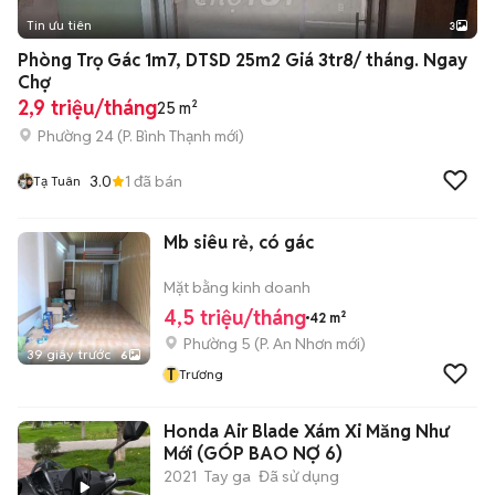
Tin ưu tiên
3
Phòng Trọ Gác 1m7, DTSD 25m2 Giá 3tr8/ tháng. Ngay
Chợ
2,9 triệu/tháng
25 m²
Phường 24
(
P. Bình Thạnh
mới)
3.0
1
đã bán
Tạ Tuân
Mb siêu rẻ, có gác
Mặt bằng kinh doanh
4,5 triệu/tháng
42 m²
Phường 5
(
P. An Nhơn
mới)
39 giây trước
6
T
Trương
Honda Air Blade Xám Xi Măng Như
Mới (GÓP BAO NỢ 6)
2021
Tay ga
Đã sử dụng