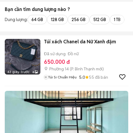
Bạn cần tìm
dung lượng
nào ?
Dung lượng:
64 GB
128 GB
256 GB
512 GB
1 TB
2 
Túi xách Chanel da Nữ Xanh đậm
Đã sử dụng
Đồ nữ
650.000 đ
Phường 14
(
P. Bình Thạnh
mới)
43 giây trước
6
5.0
55
đã bán
Túi Si Chuẩn Hiệu