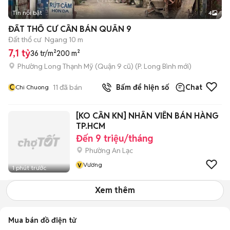
Tin nổi bật
4
ĐẤT THỔ CƯ CẦN BÁN QUÂN 9
Đất thổ cư
Ngang 10 m
7,1 tỷ
36 tr/m²
200 m²
Phường Long Thạnh Mỹ (Quận 9 cũ)
(
P. Long Bình
mới)
C
11
đã bán
Bấm để hiện số
Chat
Chi Chuong
[KO CẦN KN] NHÂN VIÊN BÁN HÀNG
TP.HCM
Đến 9 triệu/tháng
Phường An Lạc
v
Vương
1 phút trước
Xem thêm
Mua bán đồ điện tử