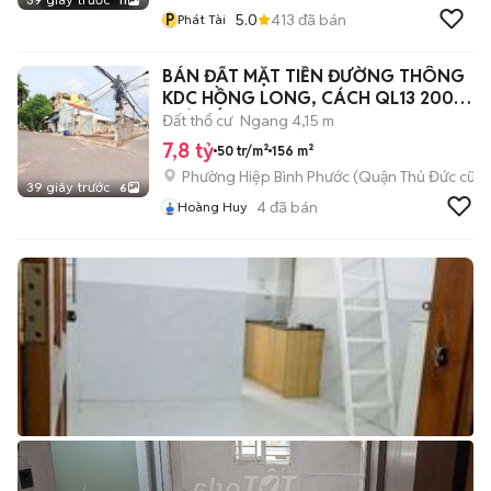
11
P
5.0
413
đã bán
Phát Tài
BÁN ĐẤT MẶT TIỀN ĐƯỜNG THÔNG
KDC HỒNG LONG, CÁCH QL13 200M,
GIÁ TỐT
Đất thổ cư
Ngang 4,15 m
7,8 tỷ
50 tr/m²
156 m²
Phường Hiệp Bình Phước (Quận Thủ Đức cũ)
39 giây trước
6
4
đã bán
Hoàng Huy