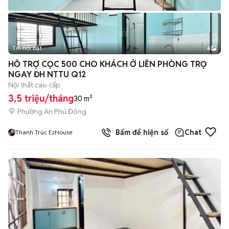
Tin nổi bật
6
+
2
HỖ TRỢ CỌC 500 CHO KHÁCH Ở LIỀN PHÒNG TRỌ
NGAY ĐH NTTU Q12
Nội thất cao cấp
3,5 triệu/tháng
30 m²
Phường An Phú Đông
Bấm để hiện số
Chat
Thanh Trúc EzHouse