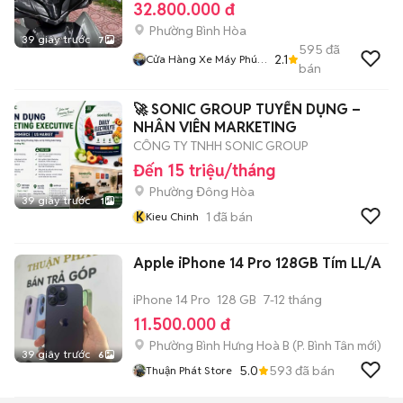
32.800.000 đ
Phường Bình Hòa
39 giây trước
7
595
đã
2.1
Cửa Hàng Xe Máy Phúc
bán
Tài
🚀 SONIC GROUP TUYỂN DỤNG –
NHÂN VIÊN MARKETING
CÔNG TY TNHH SONIC GROUP
Đến 15 triệu/tháng
Phường Đông Hòa
39 giây trước
1
K
1
đã bán
Kieu Chinh
Apple iPhone 14 Pro 128GB Tím LL/A
iPhone 14 Pro
128 GB
7-12 tháng
11.500.000 đ
Phường Bình Hưng Hoà B
(
P. Bình Tân
mới)
39 giây trước
6
5.0
593
đã bán
Thuận Phát Store