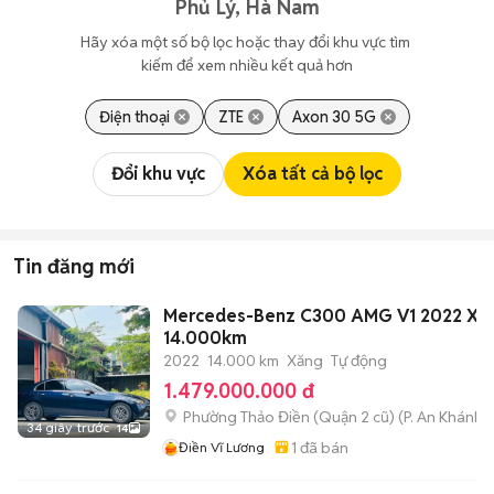
Phủ Lý, Hà Nam
Hãy xóa một số bộ lọc hoặc thay đổi khu vực tìm 
kiếm để xem nhiều kết quả hơn
Điện thoại
ZTE
Axon 30 5G
Đổi khu vực
Xóa tất cả bộ lọc
Tin đăng mới
Mercedes-Benz C300 AMG V1 2022 Xa
14.000km
2022
14.000 km
Xăng
Tự động
1.479.000.000 đ
Phường Thảo Điền (Quận 2 cũ)
(
P. An Khánh
m
34 giây trước
14
1
đã bán
Điền Vĩ Lương