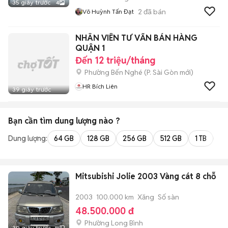
35 giây trước
4
2
đã bán
Võ Huỳnh Tấn Đạt
NHÂN VIÊN TƯ VẤN BÁN HÀNG
QUẬN 1
Đến 12 triệu/tháng
Phường Bến Nghé
(
P. Sài Gòn
mới)
HR Bích Liên
39 giây trước
Bạn cần tìm
dung lượng
nào ?
Dung lượng:
64 GB
128 GB
256 GB
512 GB
1 TB
2 
Mitsubishi Jolie 2003 Vàng cát 8 chỗ
2003
100.000 km
Xăng
Số sàn
48.500.000 đ
Phường Long Bình
39 giây trước