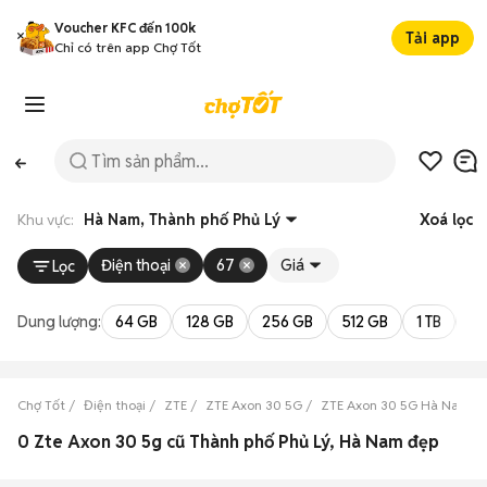
Voucher KFC đến 100k
Tải app
Chỉ có trên app Chợ Tốt
Khu vực:
Hà Nam, Thành phố Phủ Lý
Xoá lọc
Điện thoại
67
Giá
Lọc
Dung lượng:
64 GB
128 GB
256 GB
512 GB
1 TB
2 
Chợ Tốt
Điện thoại
ZTE
ZTE Axon 30 5G
ZTE Axon 30 5G Hà Nam
0 Zte Axon 30 5g cũ Thành phố Phủ Lý, Hà Nam đẹp