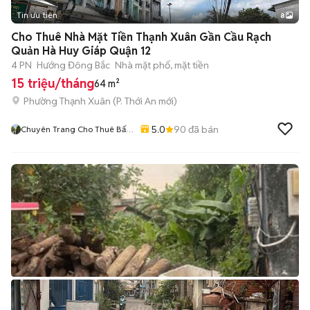
Tin ưu tiên
8
+
2
Cho Thuê Nhà Mặt Tiền Thạnh Xuân Gần Cầu Rạch
Quản Hà Huy Giáp Quận 12
4 PN
Hướng Đông Bắc
Nhà mặt phố, mặt tiền
15 triệu/tháng
64 m²
Phường Thạnh Xuân
(
P. Thới An
mới)
5.0
90
đã bán
Chuyên Trang Cho Thuê Bất
Động Sản Thuỳ Lâm