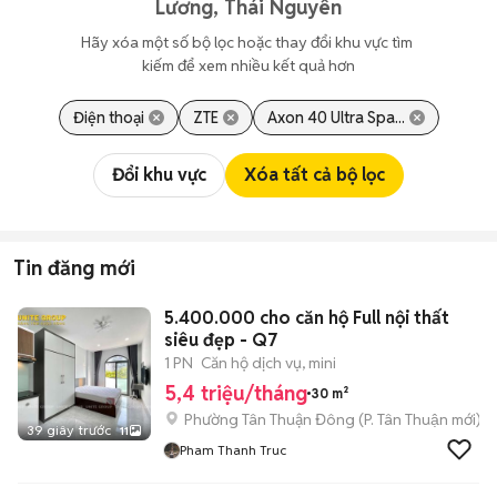
Lương, Thái Nguyên
Hãy xóa một số bộ lọc hoặc thay đổi khu vực tìm 
kiếm để xem nhiều kết quả hơn
Điện thoại
ZTE
Axon 40 Ultra Spa...
Đổi khu vực
Xóa tất cả bộ lọc
Tin đăng mới
5.400.000 cho căn hộ Full nội thất
siêu đẹp - Q7
1 PN
Căn hộ dịch vụ, mini
5,4 triệu/tháng
30 m²
Phường Tân Thuận Đông
(
P. Tân Thuận
mới)
39 giây trước
11
Pham Thanh Truc