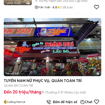
Xã Mỹ Hạnh Bắc
(
Xã Đức Lập
mới)
1 phút trước
4
4.8
2
đã bán
Trần Tuấn
Tin nổi bật
1
TUYỂN NAM NỮ PHỤC VỤ, QUÁN TOÀN TRÍ
QUÁN ĂN TOÀN TRÍ
Đến 20 triệu/tháng
Phường 9
(
P. Nhiêu Lộc
mới)
C
Bấm để hiện số
Chat
Cường Patrick