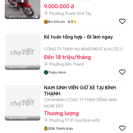
9.000.000 đ
Phường Thanh Khê Tây
1 phút trước
6
4.9
Bơ Xitrum
Kế toán tổng hợp - Đi làm ngay
CÔNG TY TNHH NU APARTMENT & HOTELS
Đến 18 triệu/tháng
Phường Bến Thành
1 phút trước
Thiệu Minh
NAM SINH VIÊN GIỮ XE TẠI BÌNH
THẠNH
CHI NHÁNH CÔNG TY TNHH TIẾNG ANH
NGHE NÓI
Thương lượng
1 phút trước
Phường 17
(
P. Gia Định
mới)
D
DDR TANN Kids