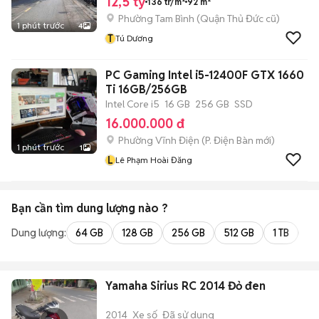
12,5 tỷ
136 tr/m²
92 m²
Phường Tam Bình (Quận Thủ Đức cũ)
1 phút trước
4
T
Tú Dương
PC Gaming Intel i5-12400F GTX 1660
Ti 16GB/256GB
Intel Core i5
16 GB
256 GB
SSD
16.000.000 đ
Phường Vĩnh Điện
(
P. Điện Bàn
mới)
1 phút trước
1
L
Lê Phạm Hoài Đăng
Bạn cần tìm
dung lượng
nào ?
Dung lượng:
64 GB
128 GB
256 GB
512 GB
1 TB
2 
Yamaha Sirius RC 2014 Đỏ đen
2014
Xe số
Đã sử dụng