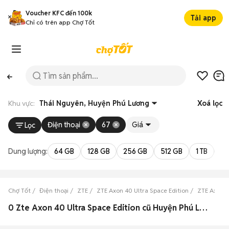
Voucher KFC đến 100k
Tải app
Chỉ có trên app Chợ Tốt
Khu vực:
Thái Nguyên, Huyện Phú Lương
Xoá lọc
Điện thoại
67
Giá
Lọc
Dung lượng:
64 GB
128 GB
256 GB
512 GB
1 TB
2 
Chợ Tốt
Điện thoại
ZTE
ZTE Axon 40 Ultra Space Edition
ZTE Axon 4
0 Zte Axon 40 Ultra Space Edition cũ Huyện Phú Lương, Thái Nguyên đẹp