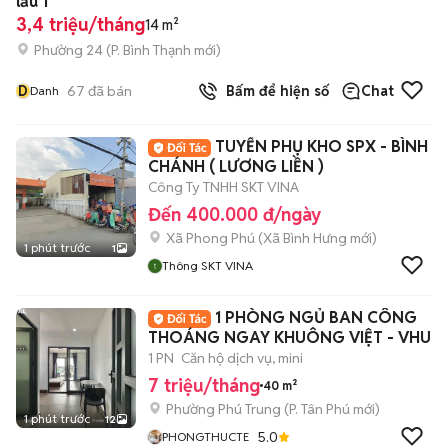
lầu 1
3,4 triệu/tháng
14 m²
Phường 24
(
P. Bình Thạnh
mới)
D
67
đã bán
Bấm để hiện số
Chat
Danh
TUYỂN PHỤ KHO SPX - BÌNH
CHÁNH ( LƯƠNG LIỀN )
Công Ty TNHH SKT VINA
Đến 400.000 đ/ngày
Xã Phong Phú
(
Xã Bình Hưng
mới)
1 phút trước
1
Thông SKT VINA
1 PHÒNG NGỦ BAN CÔNG
THOÁNG NGAY KHUÔNG VIỆT - VHU
1 PN
Căn hộ dịch vụ, mini
7 triệu/tháng
40 m²
Phường Phú Trung
(
P. Tân Phú
mới)
1 phút trước
12
5.0
PHONGTHUCTE