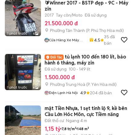
🔰Winner 2017 - BSTP đẹp - 9C - Máy
zin
2017
Tay côn/Moto
Đã sử dụng
21.500.000 đ
Phường Tân Thành
(
P. Phú Thọ Hòa
mới)
1 phút trước
5
35
đã
4.5
Cửa Hàng Xe Máy
bán
Phan Tấn
tủ lạnh 100 đến 180 lít, bảo
hành 6 tháng, máy zin
Đã sử dụng
100 - 149 lít
1.500.000 đ
Phường Trung Hoà
(
P. Yên Hòa
mới)
1 phút trước
6
4.9
204
đã bán
Điện Lạnh Hà Nội
mặt Tiền Nhựa, 1 sẹt tỉnh lộ 9, kề bên
Cầu Lớn Hóc Môn, cực Tiềm năng
Đất thổ cư
Ngang 4 m
1,15 tỷ
7,8 tr/m²
148 m²