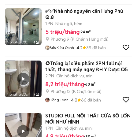
✅✅Nhà nhỏ nguyên căn Hưng Phú
Q.8
1 PN
Nhà ngõ, hẻm
5 triệu/tháng
24 m²
Phường 9
(
P. Chánh Hưng
mới)
1 phút trước
6
4.2
39
đã bán
Bđs Kiều Oanh
🌻Trống lại siêu phẩm 2PN full nội
thất, thang máy ngay ĐH Y Dược Q5
2 PN
Căn hộ dịch vụ, mini
8,2 triệu/tháng
60 m²
Phường 13
(
P. Chợ Lớn
mới)
1 phút trước
7
4.0
86
đã bán
Hồng Trinh
STUDIO FULL NỘI THẤT CỬA SỔ LỚN
MỚI NHƯ HÌNH
1 PN
Căn hộ dịch vụ, mini
4,9 triệu/tháng
30 m²