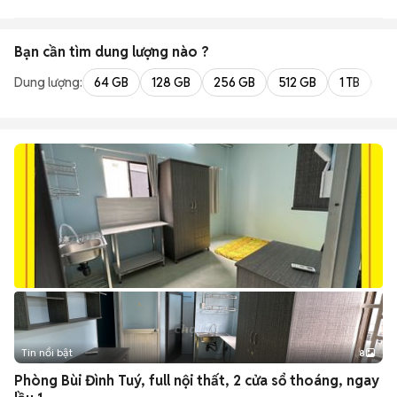
Bạn cần tìm
dung lượng
nào ?
Dung lượng:
64 GB
128 GB
256 GB
512 GB
1 TB
2 
Tin nổi bật
8
+
2
Phòng Bùi Đình Tuý, full nội thất, 2 cửa sổ thoáng, ngay