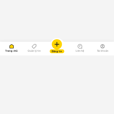
Trang chủ
Quản lý tin
Liên hệ
Tài khoản
Đăng tin
109.000 Bình chọn
Tải ứng dụng Chợ Tốt
Về Chợ Tốt
Quy chế sàn