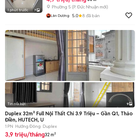
Phường 5
(
P. Đức Nhuận
mới)
1 phút trước
7
5.0
8
đã bán
Lân Dương
Tin nổi bật
9
+
2
Duplex 32m² Full Nội Thất Chỉ 3.9 Triệu – Gần Q1, Thảo
Điền, HUTECH, U
1 PN
Hướng Đông
Duplex
3,9 triệu/tháng
32 m²