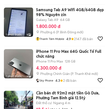
Samsung Tab A9 Wifi 4GB/64GB đẹp
98% Nguyên zin
Galaxy Tab A9
64 GB
1.800.000 đ
Phường 6
(
P. Bình Đông
mới)
1 phút trước
5
T
4.9
2147
đã bán
Thanh Tâm Mobile
iPhone 11 Pro Max 64G Quốc Tế Full
chức năng
iPhone 11 Pro Max
128 GB
4.300.000 đ
Phường Chính Gián
(
P. Thanh Khê
mới)
1 phút trước
5
4.3
2
đã bán
Sky Phone
Cần bán dt 92m2 mặt tiền Gò Dưa,
Phường Tam Bình giá 12.5tỷ
Đất thổ cư
Ngang 4 m