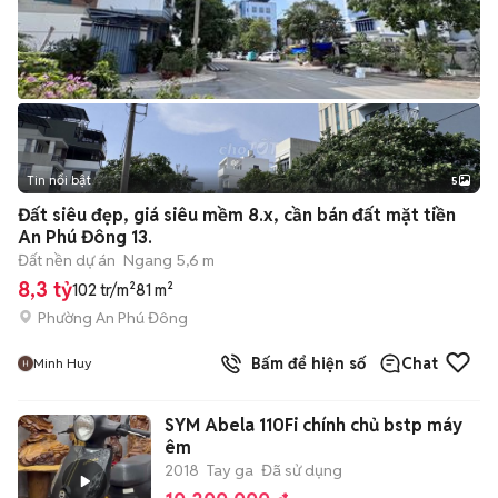
Tin nổi bật
5
Đất siêu đẹp, giá siêu mềm 8.x, cần bán đất mặt tiền
An Phú Đông 13.
Đất nền dự án
Ngang 5,6 m
8,3 tỷ
102 tr/m²
81 m²
Phường An Phú Đông
Bấm để hiện số
Chat
Minh Huy
SYM Abela 110Fi chính chủ bstp máy
êm
2018
Tay ga
Đã sử dụng