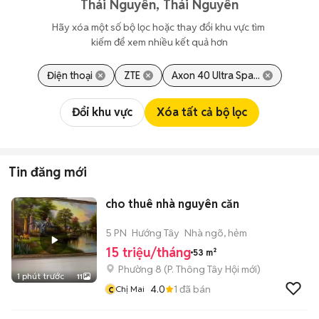
Thái Nguyên, Thái Nguyên
Hãy xóa một số bộ lọc hoặc thay đổi khu vực tìm 
kiếm để xem nhiều kết quả hơn
Điện thoại
ZTE
Axon 40 Ultra Spa...
Đổi khu vực
Xóa tất cả bộ lọc
Tin đăng mới
cho thuê nhà nguyên căn
5 PN
Hướng Tây
Nhà ngõ, hẻm
15 triệu/tháng
53 m²
Phường 8
(
P. Thông Tây Hội
mới)
1 phút trước
11
c
4.0
1
đã bán
Chị Mai