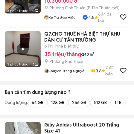
10.300.000 đ
Phường Bình Thuận
(
P. Tân Thuận
mới)
3 phút trước
11
834
đã
4.5
Xe Trả Góp Hiếu
bán
CT
Q7.CHO THUÊ NHÀ BIỆT THỰ.KHU
DÂN CƯ TẤN TRƯỜNG
6 PN
Nhà biệt thự
35 triệu/tháng
240 m²
Phường Phú Thuận
3 phút trước
12
7
đã
3.6
Chuyên Trang Nguyễn
bán
Văn Quyết
Bạn cần tìm
dung lượng
nào ?
Dung lượng:
64 GB
128 GB
256 GB
512 GB
1 TB
2 
Giày Adidas Ultraboost 20 Trắng
Size 41