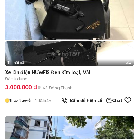
Tin nổi bật
3
Xe lăn điện HUWEIS Đen Kim loại, Vải
Đã sử dụng
3.000.000 đ
Xã Đông Thạnh
T
1
đã bán
Bấm để hiện số
Chat
Thảo Nguyễn