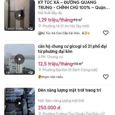
KÝ TÚC XÁ – ĐƯỜNG QUANG
TRUNG - CHÍNH CHỦ 100% – Quận
GÒ VẤP
Nội thất đầy đủ
1,29 triệu/tháng
90 m²
Phường 14
(
P. An Hội Tây
mới)
1 phút trước
8
4.0
Ký Túc Xá Cao Cấp Sài Gòn
căn hộ chung cư gicogi số 21 phố đại
từ phường đại kim
3 PN
Chung cư
12,5 triệu/tháng
110 m²
Phường Đại Kim
(
P. Định Công
mới)
1 phút trước
4
P
Phạm Văn Hiếu
Đèn năng lượng mặt trời trang trí
Mới
Đèn năng lượng mặt trời
250.000 đ
Phường Trường Thọ (Quận Thủ Đức cũ)