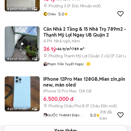
Phường 3
(
P. Đức Nhuận
mới)
4 phút trước
5
C
5.0
Châu
Căn Nhà 2 Tầng & 15 Nhà Trọ 789m2 -
Thạnh Mỹ Lợi Ngay UB Quận 2
4 PN
Nhà ngõ, hẻm
36 tỷ
46 tr/m²
789 m²
Phường Thạnh Mỹ Lợi (Quận 2 cũ)
(
P. Cát Lái
m
4 phút trước
5
Phạm Trần Tuyết Ngọc
iPhone 12Pro Max 128GB,Mian zin,pin
new, màn oled
iPhone 12 Pro Max
128 GB
6.500.000 đ
Phường Châu Phú B
(
P. Châu Đốc
mới)
4 phút trước
6
318
đã
5.0
QUỐC THẠNH Điện
bán
Thoại Xe Máy HUY
CƯỜNG 68
Xem thêm