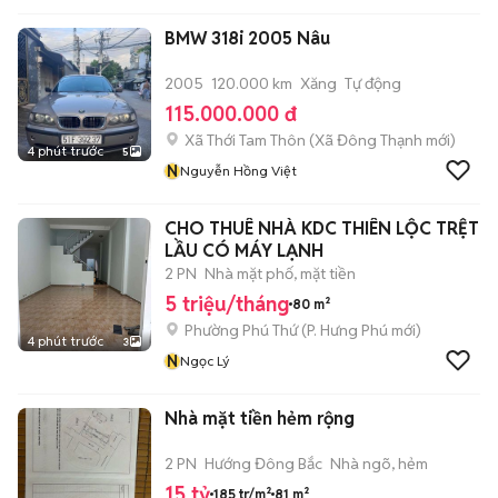
BMW 318i 2005 Nâu
2005
120.000 km
Xăng
Tự động
115.000.000 đ
Xã Thới Tam Thôn
(
Xã Đông Thạnh
mới)
4 phút trước
5
N
Nguyễn Hồng Việt
CHO THUÊ NHÀ KDC THIÊN LỘC TRỆT
LẦU CÓ MÁY LẠNH
2 PN
Nhà mặt phố, mặt tiền
5 triệu/tháng
80 m²
Phường Phú Thứ
(
P. Hưng Phú
mới)
4 phút trước
3
N
Ngọc Lý
Nhà mặt tiền hẻm rộng
2 PN
Hướng Đông Bắc
Nhà ngõ, hẻm
15 tỷ
185 tr/m²
81 m²