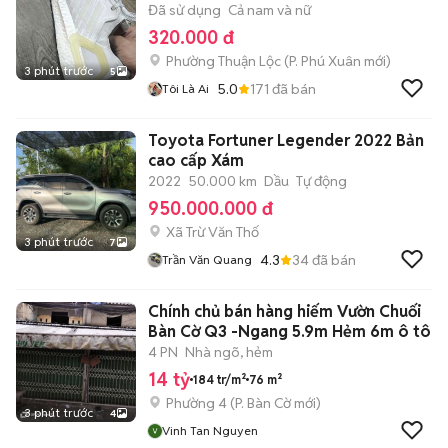
Đã sử dụng
Cả nam và nữ
320.000 đ
Phường Thuận Lộc
(
P. Phú Xuân
mới)
3 phút trước
5
5.0
171
đã bán
Tôi Là Ai
Toyota Fortuner Legender 2022 Bản
cao cấp Xám
2022
50.000 km
Dầu
Tự động
950.000.000 đ
Xã Trừ Văn Thố
3 phút trước
7
4.3
34
đã bán
Trần Văn Quang
Chính chủ bán hàng hiếm Vườn Chuối
Bàn Cờ Q3 -Ngang 5.9m Hẻm 6m ô tô
4 PN
Nhà ngõ, hẻm
14 tỷ
184 tr/m²
76 m²
Phường 4
(
P. Bàn Cờ
mới)
3 phút trước
4
Vinh Tan Nguyen