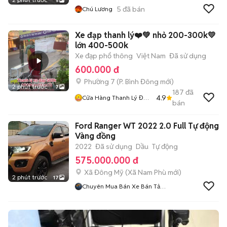
5
5
đã bán
Chú Lương
Xe đạp thanh lý❤️💚 nhỏ 200-300k💛
lớn 400-500k
Xe đạp phổ thông
Việt Nam
Đã sử dụng
600.000 đ
Phường 7
(
P. Bình Đông
mới)
2 phút trước
7
187
đã
4.9
Cửa Hàng Thanh Lý Đồ
bán
Cũ Mới
Ford Ranger WT 2022 2.0 Full Tự động
Vàng đồng
2022
Đã sử dụng
Dầu
Tự động
575.000.000 đ
Xã Đông Mỹ
(
Xã Nam Phù
mới)
2 phút trước
17
Chuyên Mua Bán Xe Bán Tải
Lướt