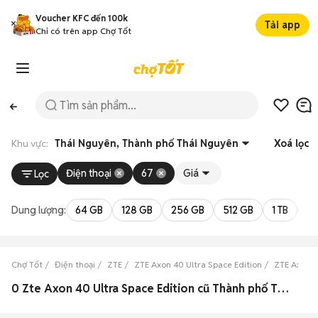
Voucher KFC đến 100k
Tải app
Chỉ có trên app Chợ Tốt
Khu vực:
Thái Nguyên, Thành phố Thái Nguyên
Xoá lọc
Điện thoại
67
Giá
Lọc
Dung lượng:
64 GB
128 GB
256 GB
512 GB
1 TB
2 
Chợ Tốt
Điện thoại
ZTE
ZTE Axon 40 Ultra Space Edition
ZTE Axon 4
0 Zte Axon 40 Ultra Space Edition cũ Thành phố Thái Nguyên, Thái Nguyên đẹp