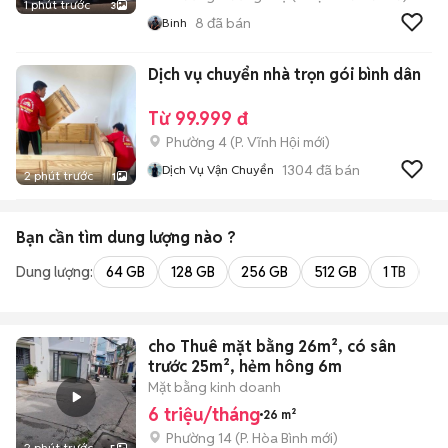
1 phút trước
3
8
đã bán
Binh
Dịch vụ chuyển nhà trọn gói bình dân
Từ 99.999 đ
Phường 4
(
P. Vĩnh Hội
mới)
1304
đã bán
Dịch Vụ Vận Chuyển
2 phút trước
1
Bạn cần tìm
dung lượng
nào ?
Dung lượng:
64 GB
128 GB
256 GB
512 GB
1 TB
2 
cho Thuê mặt bằng 26m², có sân
trước 25m², hẻm hông 6m
Mặt bằng kinh doanh
6 triệu/tháng
26 m²
Phường 14
(
P. Hòa Bình
mới)
2 phút trước