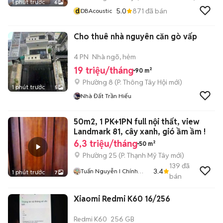
1 phút trước
6
d
5.0
871
đã bán
DBAcoustic
Cho thuê nhà nguyên căn gò vấp
4 PN
Nhà ngõ, hẻm
19 triệu/tháng
90 m²
Phường 8
(
P. Thông Tây Hội
mới)
1 phút trước
5
Nhà Đất Trần Hiếu
50m2, 1 PK+1PN full nội thất, view
Landmark 81, cây xanh, gió ầm ầm !
6,3 triệu/tháng
50 m²
Phường 25
(
P. Thạnh Mỹ Tây
mới)
139
đã
3.4
Tuấn Nguyễn I Chính
1 phút trước
7
bán
Chủ Nhà
Xiaomi Redmi K60 16/256
Redmi K60
256 GB