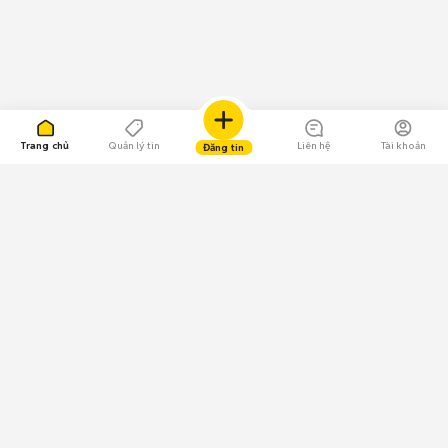
Trang chủ
Quản lý tin
Liên hệ
Tài khoản
Đăng tin
109.000 Bình chọn
Tải ứng dụng Chợ Tốt
Về Chợ Tốt
Quy chế sàn
Chính sách bảo mật
Giải quyết tranh chấp
CÔNG TY TNHH CHỢ TỐT - Người đại diện theo pháp luật: