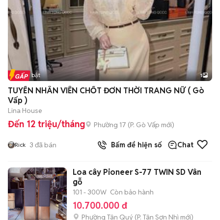
Tin nổi bật
1
TUYỂN NHÂN VIÊN CHỐT ĐƠN THỜI TRANG NỮ ( Gò
Vấp )
Lina House
Đến 12 triệu/tháng
Phường 17
(
P. Gò Vấp
mới)
3
đã bán
Bấm để hiện số
Chat
Rick
Loa cây Pioneer S-77 TWIN SD Vân
gỗ
101 - 300W
Còn bảo hành
10.700.000 đ
Phường Tân Quý
(
P. Tân Sơn Nhì
mới)