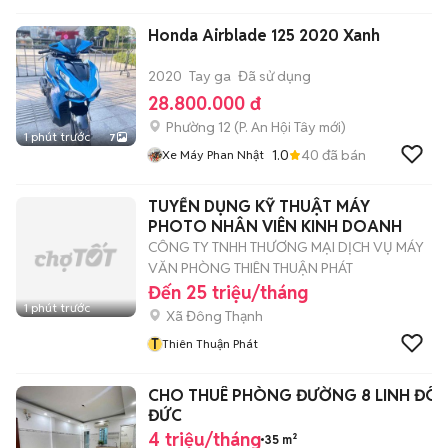
Honda Airblade 125 2020 Xanh
2020
Tay ga
Đã sử dụng
28.800.000 đ
Phường 12
(
P. An Hội Tây
mới)
1 phút trước
7
1.0
40
đã bán
Xe Máy Phan Nhật
TUYỂN DỤNG KỸ THUẬT MÁY
PHOTO NHÂN VIÊN KINH DOANH
CÔNG TY TNHH THƯƠNG MẠI DỊCH VỤ MÁY
VĂN PHÒNG THIÊN THUẬN PHÁT
Đến 25 triệu/tháng
1 phút trước
Xã Đông Thạnh
T
Thiên Thuận Phát
CHO THUÊ PHÒNG ĐƯỜNG 8 LINH ĐÔ
ĐỨC
4 triệu/tháng
35 m²