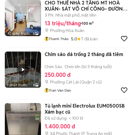
CHO THUÊ NHÀ 2 TẦNG MT HOÀ
XUÂN- SÁT VÕ CHÍ CÔNG- ĐƯỜNG
7m5
3 PN
Nhà mặt phố, mặt tiền
13 triệu/tháng
100 m²
Phường Hòa Xuân
42 giây trước
5
T
5.0
7
đã bán
Thanh Thảo
Chim sáo đá trống 2 tháng đã tiêm
Chim Sáo
Chim lớn (từ 3 tháng tuổi)
250.000 đ
Phường Cát Lái (Quận 2 cũ)
1 phút trước
2
T
Tran Van Dan
Tủ lạnh mini Electrolux EUM0500SB
Xám bạc cũ
Đã sử dụng
< 100 lít
1.400.000 đ
Xã Phước Thạnh
(
P. Trung An
mới)