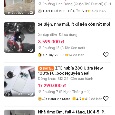
Phường Linh Đông (Quận Thủ Đức cũ)
(
P. Hiệ
5.0
14
đã bán
PHAN THUỶ BĐS THỦ ĐỨC
1 phút trước
7
xe điện, như mới, ít đi nên còn rất mới
Xe đạp điện
Đã sử dụng
3.599.000 đ
Phường 15
(
P. Tân Sơn
mới)
1 phút trước
6
D
5.0
14
đã bán
Duc Huy Vu
ZTE nubia Z80 Ultra New
100% Fullbox Nguyên Seal
Dòng khác
512 GB
Còn bảo hành
17.290.000 đ
Phường 7
(
P. Hạnh Thông
mới)
1 phút trước
6
4.7
412
đã bán
Cửa Hàng Vio Store
Nhà 8mx13m, full 4 tầng, LK 4-5, P.