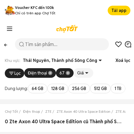
Voucher KFC đến 100k
Tải app
Chỉ có trên app Chợ Tốt
Khu vực:
Thái Nguyên, Thành phố Sông Công
Xoá lọc
Điện thoại
67
Giá
Lọc
Dung lượng:
64 GB
128 GB
256 GB
512 GB
1 TB
2 
Chợ Tốt
Điện thoại
ZTE
ZTE Axon 40 Ultra Space Edition
ZTE Axon 4
0 Zte Axon 40 Ultra Space Edition cũ Thành phố Sông Công, Thái Nguyên đẹp