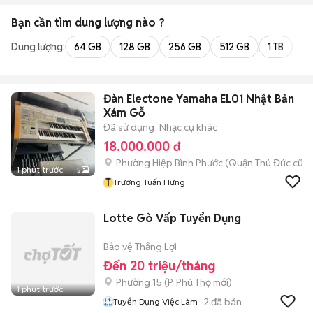
Bạn cần tìm
dung lượng
nào ?
Dung lượng:
64 GB
128 GB
256 GB
512 GB
1 TB
2 
Đàn Electone Yamaha EL01 Nhật Bản
Xám Gỗ
Đã sử dụng
Nhạc cụ khác
18.000.000 đ
Phường Hiệp Bình Phước (Quận Thủ Đức cũ)
1 phút trước
5
T
Trương Tuấn Hưng
Lotte Gò Vấp Tuyển Dụng
Bảo vệ Thắng Lợi
Đến 20 triệu/tháng
Phường 15
(
P. Phú Thọ
mới)
1 phút trước
2
đã bán
Tuyển Dụng Việc Làm