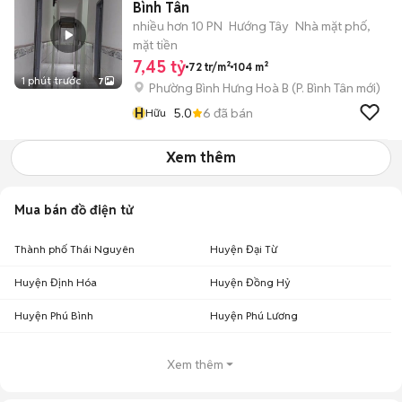
Bình Tân
nhiều hơn 10 PN
Hướng Tây
Nhà mặt phố,
mặt tiền
7,45 tỷ
72 tr/m²
104 m²
1 phút trước
7
Phường Bình Hưng Hoà B
(
P. Bình Tân
mới)
H
5.0
6
đã bán
Hữu
Xem thêm
Mua bán đồ điện tử
Thành phố Thái Nguyên
Huyện Đại Từ
Huyện Định Hóa
Huyện Đồng Hỷ
Huyện Phú Bình
Huyện Phú Lương
Xem thêm