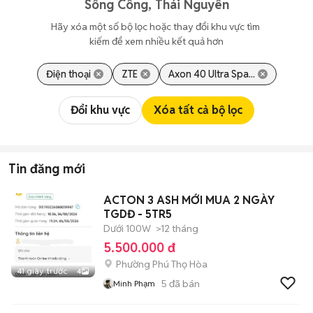
Sông Công, Thái Nguyên
Hãy xóa một số bộ lọc hoặc thay đổi khu vực tìm 
kiếm để xem nhiều kết quả hơn
Điện thoại
ZTE
Axon 40 Ultra Spa...
Đổi khu vực
Xóa tất cả bộ lọc
Tin đăng mới
ACTON 3 ASH MỚI MUA 2 NGÀY
TGDĐ - 5TR5
Dưới 100W
>12 tháng
5.500.000 đ
Phường Phú Thọ Hòa
41 giây trước
4
5
đã bán
Minh Phạm