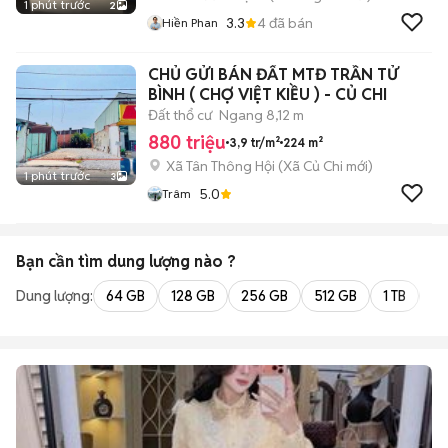
1 phút trước
2
3.3
4
đã bán
Hiền Phan
CHỦ GỬI BÁN ĐẤT MTĐ TRẦN TỬ
BÌNH ( CHỢ VIỆT KIỀU ) - CỦ CHI
Đất thổ cư
Ngang 8,12 m
880 triệu
3,9 tr/m²
224 m²
Xã Tân Thông Hội
(
Xã Củ Chi
mới)
1 phút trước
3
5.0
Trâm
Bạn cần tìm
dung lượng
nào ?
Dung lượng:
64 GB
128 GB
256 GB
512 GB
1 TB
2 