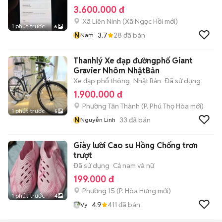
3.600.000 đ
Xã Liên Ninh
(
Xã Ngọc Hồi
mới)
1 phút trước
6
N
3.7
28
đã bán
Nam
Thanhlý Xe đạp đườngphố Giant
Gravier Nhôm NhậtBản
Xe đạp phổ thông
Nhật Bản
Đã sử dụng
1.900.000 đ
Phường Tân Thành
(
P. Phú Thọ Hòa
mới)
1 phút trước
5
N
33
đã bán
Nguyễn Linh
Giày lười Cao su Hồng Chống trơn
trượt
Đã sử dụng
Cả nam và nữ
199.000 đ
Phường 15
(
P. Hòa Hưng
mới)
1 phút trước
4
4.9
411
đã bán
Vy