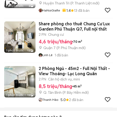
Huyện Thanh Trì
(
P. Thanh Liệt
mới)
1 phút trước
2
1.4
13
đã bán
HaNoiGiaRe
Share phòng cho thuê Chung Cư Lux
Garden Phú Thuận Q7, Full nội thất
2 PN
Chung cư
4,6 triệu/tháng
70 m²
Quận 7
(
P. Phú Thuận
mới)
1 phút trước
12
1
đã bán
Linh Lê
2 Phòng Ngủ - 45m2 - Full Nội Thất -
View Thoáng- Lạc Long Quân
2 PN
Căn hộ dịch vụ, mini
8,5 triệu/tháng
45 m²
Q. Tân Bình
(
P. Bảy Hiền
mới)
1 phút trước
12
5.0
2
đã bán
Thanh Hào