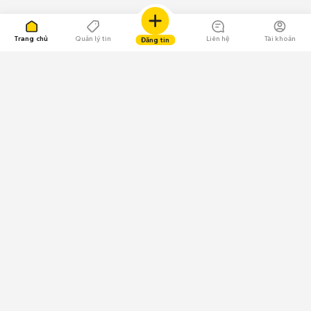
Trang chủ
Quản lý tin
Liên hệ
Tài khoản
Đăng tin
109.000 Bình chọn
Tải ứng dụng Chợ Tốt
Về Chợ Tốt
Quy chế sàn
Chính sách bảo mật
Giải quyết tranh chấp
CÔNG TY TNHH CHỢ TỐT - Người đại diện theo pháp luật:
Nguyễn Trọng Tấn; GPDKKD: 0312120782 do Sở KH & ĐT TP.HCM cấp ngày
11/01/2013;
GPMXH: 185/GP-BTTTT do Bộ Thông tin và Truyền thông
cấp ngày 09/07/2024 - Chịu trách nhiệm
nội dung: Trần Hoàng Ly.
Chính sách sử dụng