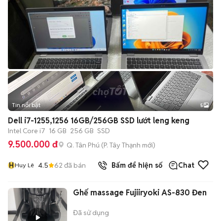
Tin nổi bật
5
Dell i7-1255,1256 16GB/256GB SSD lướt leng keng
Intel Core i7
16 GB
256 GB
SSD
9.500.000 đ
Q. Tân Phú
(
P. Tây Thạnh
mới)
H
4.5
62
đã bán
Bấm để hiện số
Chat
Huy Lê
Ghế massage Fujiiryoki AS-830 Đen
Đã sử dụng