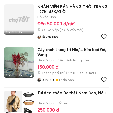
NHÂN VIÊN BÁN HÀNG THỜI TRANG
| 27K–45K/GIỜ
Hồ Văn Tình
Đến 50.000 đ/giờ
Q. Gò Vấp
(
P. Gò Vấp
mới)
1 phút trước
Hồ Văn Tình
Cây cảnh trang trí Nhựa, Kim loại Đỏ,
Vàng
Đã sử dụng
Cây cảnh trong nhà
150.000 đ
Thành phố Thủ Đức
(
P. Cát Lái
mới)
1 phút trước
2
5.0
17
đã bán
Fa Ty
Túi đeo chéo Da thật Nam Đen, Nâu
Đã sử dụng
Đồ nam
250.000 đ