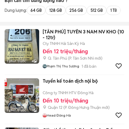
Bạn cần tìm
dung lượng
nào ?
Dung lượng:
64 GB
128 GB
256 GB
512 GB
1 TB
2 
[TÂN PHÚ] TUYỂN 3 NAM NV KHO (10
- 12tr)
Cty TNHH Hải Sản Kỳ Hà
Đến 12 triệu/tháng
Q. Tân Phú
(
P. Tân Sơn Nhì
mới)
1 phút trước
4
1
đã bán
Phạm Thị Thu Sương
Tuyển kế toán dịch nội bộ
Công ty TNHH HTV Đông Hà
Đến 10 triệu/tháng
Quận 12
(
P. Đông Hưng Thuận
mới)
1 phút trước
1
Head Đông Hà