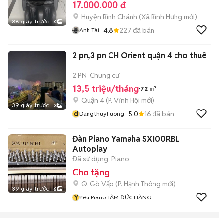
17.000.000 đ
Huyện Bình Chánh
(
Xã Bình Hưng
mới)
38 giây trước
6
4.8
227
đã bán
Anh Tài
2 pn,3 pn CH Orient quận 4 cho thuê
2 PN
Chung cư
13,5 triệu/tháng
72 m²
Quận 4
(
P. Vĩnh Hội
mới)
39 giây trước
3
d
5.0
16
đã bán
Dangthuyhuong
Đàn Piano Yamaha SX100RBL
Autoplay
Đã sử dụng
Piano
Cho tặng
Q. Gò Vấp
(
P. Hạnh Thông
mới)
39 giây trước
6
Y
Yêu Piano TÂM ĐỨC HÀNG
ĐẦU