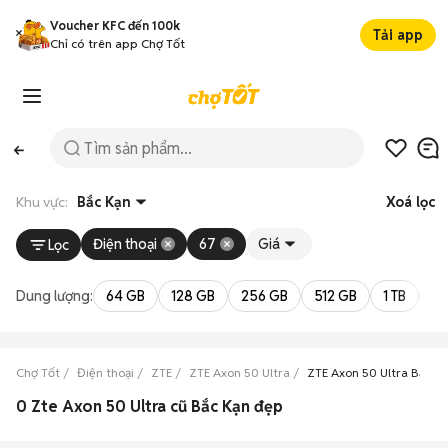
Voucher KFC đến 100k
Tải app
Chỉ có trên app Chợ Tốt
Khu vực:
Bắc Kạn
Xoá lọc
Điện thoại
67
Giá
Lọc
Dung lượng:
64 GB
128 GB
256 GB
512 GB
1 TB
2 
Chợ Tốt
Điện thoại
ZTE
ZTE Axon 50 Ultra
ZTE Axon 50 Ultra Bắc K
0 Zte Axon 50 Ultra cũ Bắc Kạn đẹp