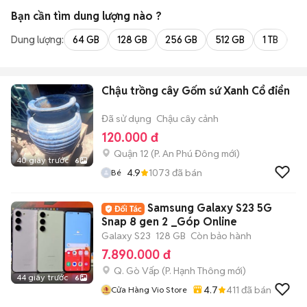
Bạn cần tìm
dung lượng
nào ?
Dung lượng:
64 GB
128 GB
256 GB
512 GB
1 TB
2 
Chậu trồng cây Gốm sứ Xanh Cổ điển
Đã sử dụng
Chậu cây cảnh
120.000 đ
Quận 12
(
P. An Phú Đông
mới)
40 giây trước
6
4.9
1073
đã bán
Bé
Samsung Galaxy S23 5G
Snap 8 gen 2 _Góp Online
Galaxy S23
128 GB
Còn bảo hành
7.890.000 đ
Q. Gò Vấp
(
P. Hạnh Thông
mới)
44 giây trước
6
4.7
411
đã bán
Cửa Hàng Vio Store