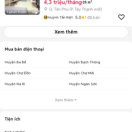
4,3 triệu/tháng
25 m²
Q. Tân Phú
(
P. Tây Thạnh
mới)
1 phút trước
5
H
5.0
1
đã bán
Huỳnh Tấn Kiệt
Xem thêm
Mua bán điện thoại
Huyện Ba Bể
Huyện Bạch Thông
Huyện Chợ Đồn
Huyện Chợ Mới
Huyện Na Rì
Huyện Ngân Sơn
Xem thêm
Tiện ích
Kinh nghiệm