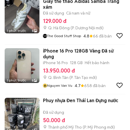
Giày thể thao Adidas Samba Trắng
xám
Đã sử dụng
Cả nam và nữ
129.000 đ
Q. Hà Đông
(
P. Dương Nội
mới)
1 phút trước
5
4.8
66
đã bán
The Good Stuff Shop
iPhone 16 Pro 128GB Vàng Đã sử
dụng
iPhone 16 Pro
128 GB
Hết bảo hành
13.950.000 đ
Q. Bình Tân
(
P. Tân Tạo
mới)
1 phút trước
5
n
4.7
658
đã bán
Nguyen Van Vu
Phuy nhựa Đen Thái Lan Đựng nước
Đã sử dụng
50.000 đ
Thành phố Mỹ Tho
(
P. Mỹ Phong
mới)
1 phút trước