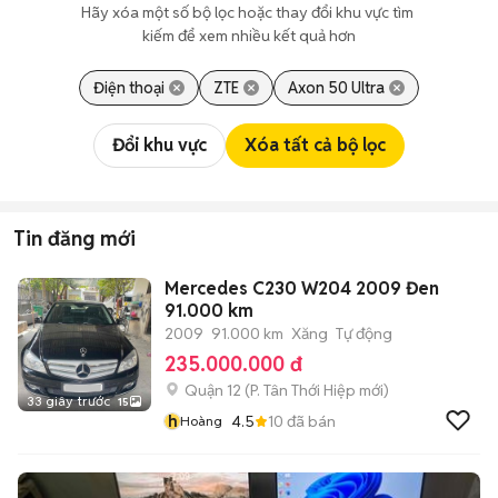
Hãy xóa một số bộ lọc hoặc thay đổi khu vực tìm 
kiếm để xem nhiều kết quả hơn
Điện thoại
ZTE
Axon 50 Ultra
Đổi khu vực
Xóa tất cả bộ lọc
Tin đăng mới
Mercedes C230 W204 2009 Đen
91.000 km
2009
91.000 km
Xăng
Tự động
235.000.000 đ
Quận 12
(
P. Tân Thới Hiệp
mới)
33 giây trước
15
h
4.5
10
đã bán
Hoàng