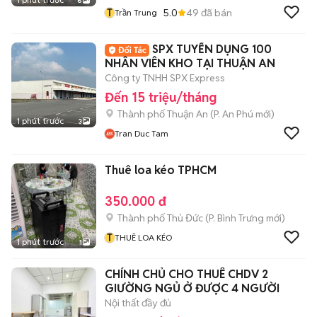
6
T
5.0
49
đã bán
Trần Trung
SPX TUYỂN DỤNG 100
NHÂN VIÊN KHO TẠI THUẬN AN
Công ty TNHH SPX Express
Đến 15 triệu/tháng
Thành phố Thuận An
(
P. An Phú
mới)
1 phút trước
3
Tran Duc Tam
Thuê loa kéo TPHCM
350.000 đ
Thành phố Thủ Đức
(
P. Bình Trưng
mới)
T
THUÊ LOA KÉO
1 phút trước
1
CHÍNH CHỦ CHO THUÊ CHDV 2
GIƯỜNG NGỦ Ở ĐƯỢC 4 NGƯỜI
Nội thất đầy đủ