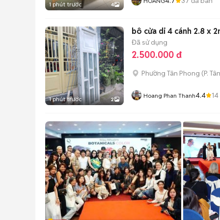
4.7
37
đã bán
HOÀNG
1 phút trước
4
bô cửa di 4 c
Đã sử dụng
2.500.000 đ
Phường Tân Phong
(
P. Tâ
4.4
14
Hoang Phan Thanh
1 phút trước
2