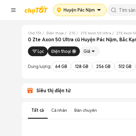
Huyện Pác Nặm
Chợ Tốt
Điện thoại
ZTE
ZTE Axon 50 Ultra
ZTE Axon 50
0 Zte Axon 50 Ultra cũ Huyện Pác Nặm, Bắc Kạ
Lọc
Điện thoại
Giá
Dung lượng:
64 GB
128 GB
256 GB
512 GB
Siêu thị điện tử
Tất cả
Cá nhân
Bán chuyên