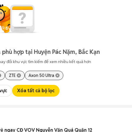
 phù hợp tại Huyện Pác Nặm, Bắc Kạn
hay đổi khu vực tìm kiếm để xem nhiều kết quả hơn
ZTE
Axon 50 Ultra
 vực
Xóa tất cả bộ lọc
á rẻ ngay CĐ VOV Nguyễn Văn Quá Quận 12