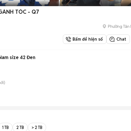
GÀNH TÓC - Q7
Phường Tân
Bấm để hiện số
Chat
 Nam size 42 Đen
ới)
1 TB
2 TB
> 2 TB