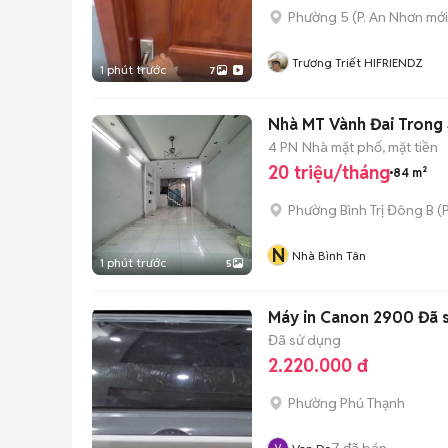
Phường 5
(
P. An Nhơn
mới
Trương Triết HIFRIENDZ
1 phút trước
7
Nhà MT Vành Đai Trong 4
4 PN
Nhà mặt phố, mặt tiền
20 triệu/tháng
84 m²
Phường Bình Trị Đông B
(
P
N
Nhà Bình Tân
1 phút trước
5
Máy in Canon 2900 Đã 
Đã sử dụng
2.220.000 đ
Phường Phú Thạnh
7
đã bán