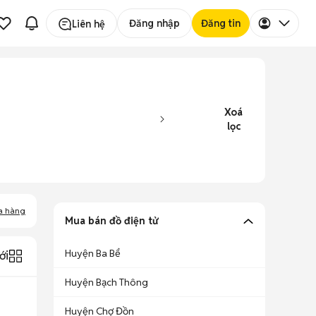
Đăng nhập
Đăng tin
Liên hệ
Xoá
lọc
a hàng
Mua bán đồ điện tử
Huyện Ba Bể
ới
Huyện Bạch Thông
Huyện Chợ Đồn