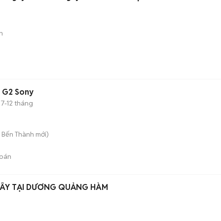
n
8 G2 Sony
7-12 tháng
. Bến Thành
mới)
bán
 XÂY TẠI DƯƠNG QUẢNG HÀM