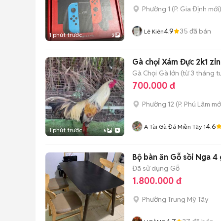
Phường 1
(
P. Gia Định
mới
4.9
35
đã bán
Lê Kiên
1 phút trước
3
Gà chọi Xám Đực 2k1 zin
Gà Chọi
Gà lớn (từ 3 tháng t
700.000 đ
Phường 12
(
P. Phú Lâm
mớ
4.6
A Tài Gà Đá Miền Tây 1
1 phút trước
5
Bộ bàn ăn Gỗ sồi Nga 4
Đã sử dụng
Gỗ
1.800.000 đ
Phường Trung Mỹ Tây