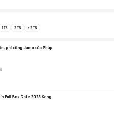
1 TB
2 TB
> 2 TB
ân, phi công Jump của Pháp
i)
in Full Box Date 2023 Keng