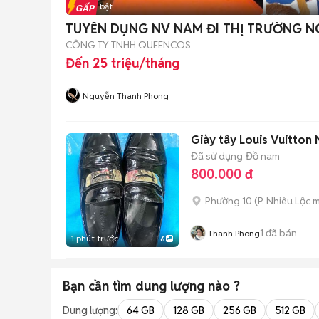
Tin nổi bật
TUYỂN DỤNG NV NAM ĐI THỊ TRƯỜNG N
CÔNG TY TNHH QUEENCOS
Đến 25 triệu/tháng
Nguyễn Thanh Phong
Giày tây Louis Vuitton
Đã sử dụng
Đồ nam
800.000 đ
Phường 10
(
P. Nhiêu Lộc
m
1
đã bán
Thanh Phong
1 phút trước
6
Bạn cần tìm
dung lượng
nào ?
Dung lượng:
64 GB
128 GB
256 GB
512 GB