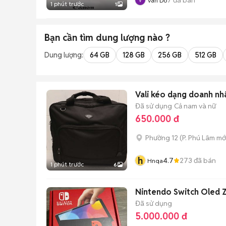
Van Do
1 phút trước
1
Bạn cần tìm
dung lượng
nào ?
Dung lượng:
64 GB
128 GB
256 GB
512 GB
Vali kéo dạng doanh nh
Đã sử dụng
Cả nam và nữ
650.000 đ
Phường 12
(
P. Phú Lâm
mớ
h
4.7
273
đã bán
Hnqa
1 phút trước
6
Nintendo Switch Oled Z
Đã sử dụng
5.000.000 đ