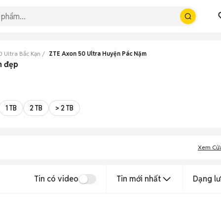
 Ultra Bắc Kạn
ZTE Axon 50 Ultra Huyện Pác Nặm
n đẹp
1 TB
2 TB
> 2 TB
Xem Cử
Tin có video
Tin mới nhất
Dạng lư