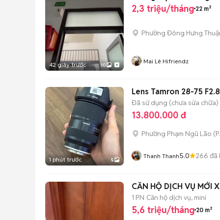
2,3 triệu/tháng
22 m²
Phường Đông Hưng Thuậ
Mai Lê Hifriendz
42 giây trước
10
Lens Tamron 28-75 F2.
Đã sử dụng (chưa sửa chữa)
13.800.000 đ
Phường Phạm Ngũ Lão
(
P
5.0
266
đã 
Thanh Thanh
1 phút trước
5
CĂN HỘ DỊCH VỤ MỚI
1 PN
Căn hộ dịch vụ, mini
5,6 triệu/tháng
20 m²