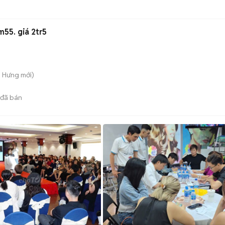
ánh 2.8 x 2m55. giá 2tr5
n Hưng
mới)
đã bán