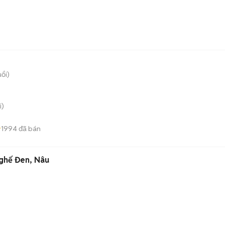
)
uổi)
i)
1994
đã bán
 ghế Đen, Nâu