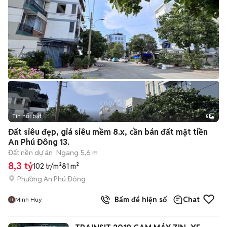
Tin nổi bật
5
Đất siêu đẹp, giá siêu mềm 8.x, cần bán đất mặt tiền
An Phú Đông 13.
Đất nền dự án
Ngang 5,6 m
8,3 tỷ
102 tr/m²
81 m²
Phường An Phú Đông
Bấm để hiện số
Chat
Minh Huy