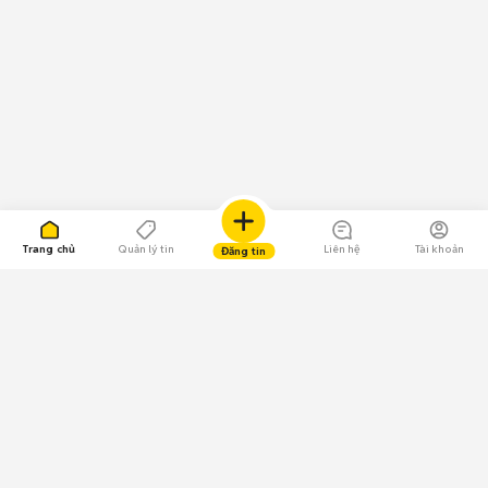
Trang chủ
Quản lý tin
Liên hệ
Tài khoản
Đăng tin
109.000 Bình chọn
Tải ứng dụng Chợ Tốt