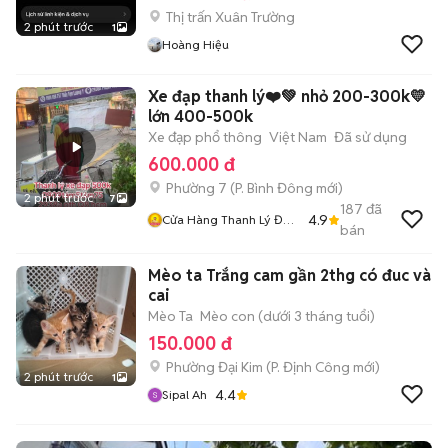
Thị trấn Xuân Trường
2 phút trước
1
Hoàng Hiệu
Xe đạp thanh lý❤️💚 nhỏ 200-300k💛
lớn 400-500k
Xe đạp phổ thông
Việt Nam
Đã sử dụng
600.000 đ
Phường 7
(
P. Bình Đông
mới)
2 phút trước
7
187
đã
4.9
Cửa Hàng Thanh Lý Đồ
bán
Cũ Mới
Mèo ta Trắng cam gần 2thg có đuc và
cai
Mèo Ta
Mèo con (dưới 3 tháng tuổi)
150.000 đ
Phường Đại Kim
(
P. Định Công
mới)
2 phút trước
1
4.4
Sipal Ah