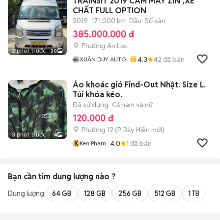
TRAINSIT 2019 CAM MÁY ZIN ,XE
CHẤT FULL OPTION
2019
171.000 km
Dầu
Số sàn
385.000.000 đ
Phường An Lạc
2 phút trước
20
4.3
42
đã bán
XUÂN DUY AUTO
Áo khoác gió Find-Out Nhật. Size L.
Túi khóa kéo.
Đã sử dụng
Cả nam và nữ
120.000 đ
Phường 12
(
P. Bảy Hiền
mới)
3 phút trước
4
K
4.0
1
đã bán
Ken Pham
Bạn cần tìm
dung lượng
nào ?
Dung lượng:
64 GB
128 GB
256 GB
512 GB
1 TB
2 