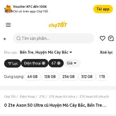
Voucher KFC đến 100k
Tải app
Chỉ có trên app Chợ Tốt
Khu vực:
Bến Tre, Huyện Mỏ Cày Bắc
Xoá lọc
Điện thoại
67
Giá
Lọc
Dung lượng:
64 GB
128 GB
256 GB
512 GB
1 TB
2 
Chợ Tốt
Điện thoại
ZTE
ZTE Axon 50 Ultra
ZTE Axon 50 Ultra Bến T
0 Zte Axon 50 Ultra cũ Huyện Mỏ Cày Bắc, Bến Tre đẹp