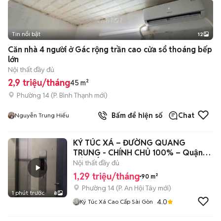
Tin nổi bật
12
+
2
Căn nhà 4 người ở Gác rộng trần cao cửa sổ thoáng bếp
lớn
Nội thất đầy đủ
2,9 triệu/tháng
45 m²
Phường 14
(
P. Bình Thạnh
mới)
Bấm để hiện số
Chat
Nguyễn Trung Hiếu
KÝ TÚC XÁ – ĐƯỜNG QUANG
TRUNG - CHÍNH CHỦ 100% – Quận
GÒ VẤP
Nội thất đầy đủ
1,29 triệu/tháng
90 m²
Phường 14
(
P. An Hội Tây
mới)
1 phút trước
8
4.0
Ký Túc Xá Cao Cấp Sài Gòn