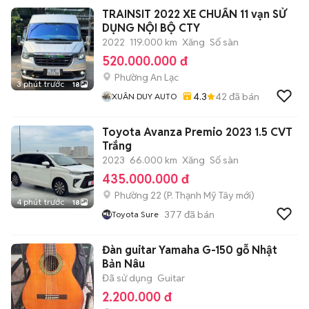
TRAINSIT 2022 XE CHUẨN 11 vạn SỬ
DỤNG NỘI BỘ CTY
2022
119.000 km
Xăng
Số sàn
520.000.000 đ
Phường An Lạc
3 phút trước
18
4.3
42
đã bán
XUÂN DUY AUTO
Toyota Avanza Premio 2023 1.5 CVT
Trắng
2023
66.000 km
Xăng
Số sàn
435.000.000 đ
Phường 22
(
P. Thạnh Mỹ Tây
mới)
4 phút trước
18
377
đã bán
Toyota Sure
Đàn guitar Yamaha G-150 gỗ Nhật
Bản Nâu
Đã sử dụng
Guitar
2.200.000 đ