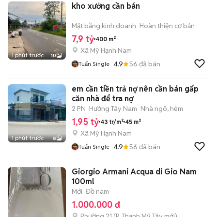
kho xưởng cần bán
Mặt bằng kinh doanh
Hoàn thiện cơ bản
7,9 tỷ
400 m²
Xã Mỹ Hạnh Nam
1 phút trước
10
4.9
56
đã bán
Tuấn Single
em cần tiền trả nợ nên cần bán gấp
căn nhà để tra nợ
2 PN
Hướng Tây Nam
Nhà ngõ, hẻm
1,95 tỷ
43 tr/m²
45 m²
Xã Mỹ Hạnh Nam
1 phút trước
8
4.9
56
đã bán
Tuấn Single
Giorgio Armani Acqua di Gio Nam
100ml
Mới
Đồ nam
1.000.000 đ
Phường 21
(
P. Thạnh Mỹ Tây
mới)