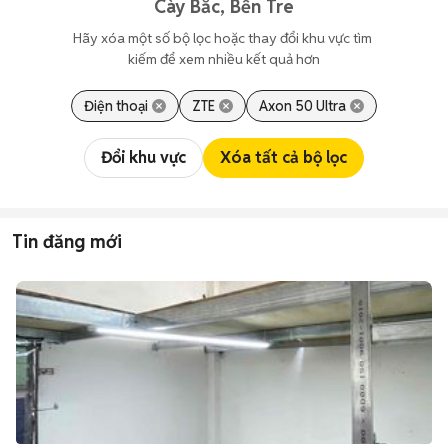
Cày Bắc, Bến Tre
Hãy xóa một số bộ lọc hoặc thay đổi khu vực tìm 
kiếm để xem nhiều kết quả hơn
Điện thoại
ZTE
Axon 50 Ultra
Đổi khu vực
Xóa tất cả bộ lọc
Tin đăng mới