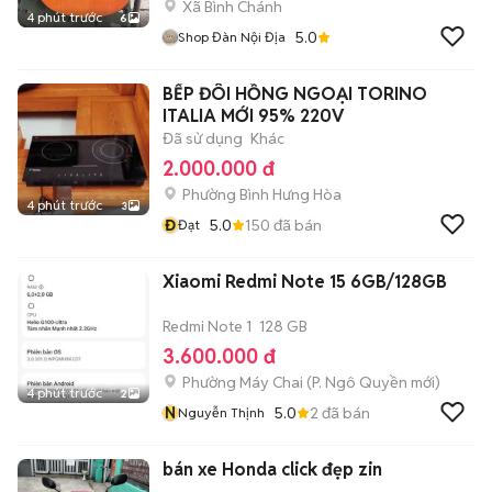
Xã Bình Chánh
4 phút trước
6
5.0
Shop Đàn Nội Địa
BẾP ĐÔI HỒNG NGOẠI TORINO
ITALIA MỚI 95% 220V
Đã sử dụng
Khác
2.000.000 đ
Phường Bình Hưng Hòa
4 phút trước
3
Đ
5.0
150
đã bán
Đạt
Xiaomi Redmi Note 15 6GB/128GB
Redmi Note 1
128 GB
3.600.000 đ
Phường Máy Chai
(
P. Ngô Quyền
mới)
4 phút trước
2
N
5.0
2
đã bán
Nguyễn Thịnh
bán xe Honda click đẹp zin