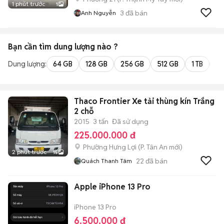
1 phút trước
1
3
đã bán
Anh Nguyễn
Bạn cần tìm
dung lượng
nào ?
Dung lượng:
64 GB
128 GB
256 GB
512 GB
1 TB
2 
Thaco Frontier Xe tải thùng kín Trắng
2 chỗ
2015
3 tấn
Đã sử dụng
225.000.000 đ
Phường Hưng Lợi
(
P. Tân An
mới)
2 phút trước
15
22
đã bán
Quách Thanh Tâm
Apple iPhone 13 Pro
iPhone 13 Pro
6.500.000 đ