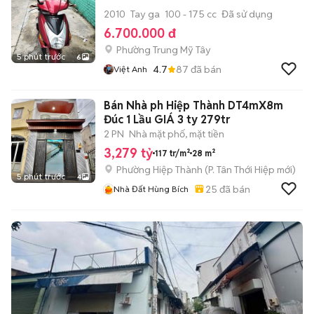
2010
Tay ga
100 - 175 cc
Đã sử dụng
6.700.000 đ
Phường Trung Mỹ Tây
5 phút trước
6
4.7
87
đã bán
Việt Anh
Bán Nhà ph Hiệp Thành DT4mX8m
Đúc 1 Lầu GIÁ 3 ty 279tr
2 PN
Nhà mặt phố, mặt tiền
3,279 tỷ
117 tr/m²
28 m²
Phường Hiệp Thành
(
P. Tân Thới Hiệp
mới)
5 phút trước
4
25
đã bán
Nhà Đất Hùng Bích