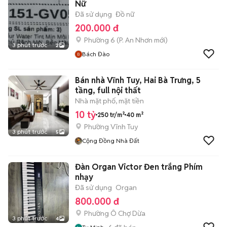
Nữ
Đã sử dụng
Đồ nữ
200.000 đ
Phường 6
(
P. An Nhơn
mới)
3 phút trước
2
Bách Đào
Bán nhà Vĩnh Tuy, Hai Bà Trưng, 5
tầng, full nội thất
Nhà mặt phố, mặt tiền
10 tỷ
250 tr/m²
40 m²
Phường Vĩnh Tuy
3 phút trước
5
Cộng Đồng Nhà Đất
Đàn Organ Victor Đen trắng Phím
nhạy
Đã sử dụng
Organ
800.000 đ
Phường Ô Chợ Dừa
3 phút trước
4