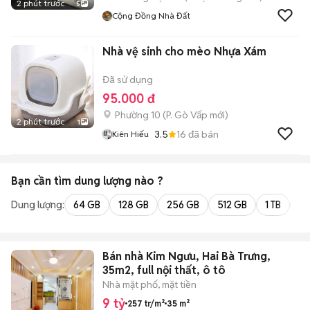
2 phút trước
5
Cộng Đồng Nhà Đất
Nhà vệ sinh cho mèo Nhựa Xám
Đã sử dụng
95.000 đ
Phường 10
(
P. Gò Vấp
mới)
2 phút trước
1
3.5
16
đã bán
Kiên Hiếu
Bạn cần tìm
dung lượng
nào ?
Dung lượng:
64 GB
128 GB
256 GB
512 GB
1 TB
2 
Bán nhà Kim Ngưu, Hai Bà Trưng,
35m2, full nội thất, ô tô
Nhà mặt phố, mặt tiền
9 tỷ
257 tr/m²
35 m²