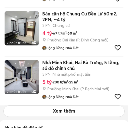
Bán căn hộ Chung Cư Đền Lừ 60m2,
2PN, ~4 tỷ
2 PN
Chung cư
4 tỷ
67 tr/m²
60 m²
Phường Đại Kim
(
P. Định Công
mới)
7 phút trước
4
Cộng Đồng Nhà Đất
Nhà Minh Khai, Hai Bà Trưng, 5 tầng,
sổ đỏ chính chủ
3 PN
Nhà mặt phố, mặt tiền
5 tỷ
200 tr/m²
25 m²
Phường Minh Khai
(
P. Bạch Mai
mới)
7 phút trước
5
Cộng Đồng Nhà Đất
Xem thêm
Mua bán đồ điện tử