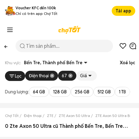
Voucher KFC đến 100k
Tải app
Chỉ có trên app Chợ Tốt
Khu vực:
Bến Tre, Thành phố Bến Tre
Xoá lọc
Điện thoại
67
Giá
Lọc
Dung lượng:
64 GB
128 GB
256 GB
512 GB
1 TB
2 
Chợ Tốt
Điện thoại
ZTE
ZTE Axon 50 Ultra
ZTE Axon 50 Ultra Bến T
0 Zte Axon 50 Ultra cũ Thành phố Bến Tre, Bến Tre đẹp