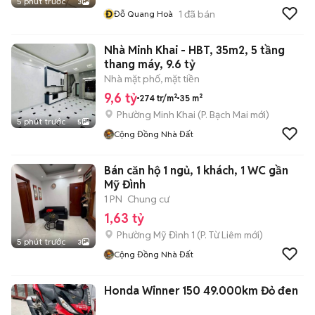
5 phút trước
3
Đ
1
đã bán
Đỗ Quang Hoà
Nhà Minh Khai - HBT, 35m2, 5 tầng
thang máy, 9.6 tỷ
Nhà mặt phố, mặt tiền
9,6 tỷ
274 tr/m²
35 m²
Phường Minh Khai
(
P. Bạch Mai
mới)
5 phút trước
5
Cộng Đồng Nhà Đất
Bán căn hộ 1 ngủ, 1 khách, 1 WC gần
Mỹ Đình
1 PN
Chung cư
1,63 tỷ
Phường Mỹ Đình 1
(
P. Từ Liêm
mới)
5 phút trước
3
Cộng Đồng Nhà Đất
Honda Winner 150 49.000km Đỏ đen