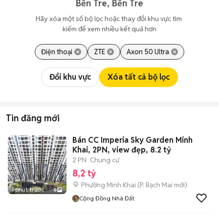
Bến Tre, Bến Tre
Hãy xóa một số bộ lọc hoặc thay đổi khu vực tìm 
kiếm để xem nhiều kết quả hơn
Điện thoại
ZTE
Axon 50 Ultra
Đổi khu vực
Xóa tất cả bộ lọc
Tin đăng mới
Bán CC Imperia Sky Garden Minh
Khai, 2PN, view đẹp, 8.2 tỷ
2 PN
Chung cư
8,2 tỷ
Phường Minh Khai
(
P. Bạch Mai
mới)
1 phút trước
5
Cộng Đồng Nhà Đất