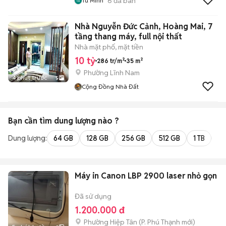
6
đã bán
Tu Minh
Nhà Nguyễn Đức Cảnh, Hoàng Mai, 7
tầng thang máy, full nội thất
Nhà mặt phố, mặt tiền
10 tỷ
286 tr/m²
35 m²
Phường Lĩnh Nam
4 phút trước
5
Cộng Đồng Nhà Đất
Bạn cần tìm
dung lượng
nào ?
Dung lượng:
64 GB
128 GB
256 GB
512 GB
1 TB
2 
Máy in Canon LBP 2900 laser nhỏ gọn
Đã sử dụng
1.200.000 đ
Phường Hiệp Tân
(
P. Phú Thạnh
mới)