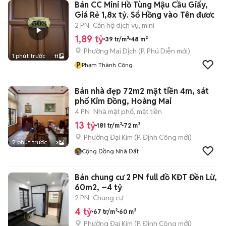
Bán CC Mini Hồ Tùng Mậu Cầu Giấy,
Giá Rẻ 1,8x tỷ. Sổ Hồng vào Tên đươc
2 PN
Căn hộ dịch vụ, mini
1,89 tỷ
39 tr/m²
48 m²
Phường Mai Dịch
(
P. Phú Diễn
mới)
1 phút trước
11
P
Phạm Thành Công
Bán nhà đẹp 72m2 mặt tiền 4m, sát
phố Kim Đồng, Hoàng Mai
4 PN
Nhà mặt phố, mặt tiền
13 tỷ
181 tr/m²
72 m²
Phường Đại Kim
(
P. Định Công
mới)
2 phút trước
3
Cộng Đồng Nhà Đất
Bán chung cư 2 PN full đồ KĐT Đền Lừ,
60m2, ~4 tỷ
2 PN
Chung cư
4 tỷ
67 tr/m²
60 m²
Phường Đại Kim
(
P. Định Công
mới)