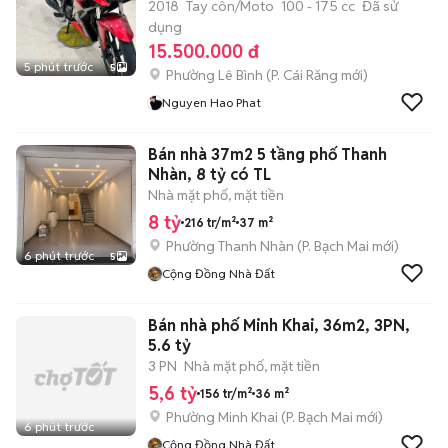
2018
Tay côn/Moto
100 - 175 cc
Đã sử
dụng
15.500.000 đ
5 phút trước
5
Phường Lê Bình
(
P. Cái Răng
mới)
Nguyen Hao Phat
Bán nhà 37m2 5 tầng phố Thanh
Nhàn, 8 tỷ có TL
Nhà mặt phố, mặt tiền
8 tỷ
216 tr/m²
37 m²
Phường Thanh Nhàn
(
P. Bạch Mai
mới)
6 phút trước
5
Cộng Đồng Nhà Đất
Bán nhà phố Minh Khai, 36m2, 3PN,
5.6 tỷ
3 PN
Nhà mặt phố, mặt tiền
5,6 tỷ
156 tr/m²
36 m²
Phường Minh Khai
(
P. Bạch Mai
mới)
6 phút trước
Cộng Đồng Nhà Đất