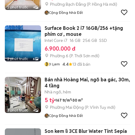
Phường Bạch Đằng
(
P. Hồng Hà
mới)
2 phút trước
4
Cộng Đồng Nhà Đất
Surface Book 2 i7 16GB/256 +tặng
phím cơ , mouse
Intel Core i7
16 GB
256 GB
SSD
6.900.000 đ
Phường 6
(
P. Thới Sơn
mới)
2 phút trước
6
3
4.4
13
đã bán
3 Ljem
Bán nhà Hoàng Mai, ngõ ba gác, 30m,
4 tầng
Nhà ngõ, hẻm
5 tỷ
167 tr/m²
30 m²
Phường Mai Động
(
P. Vĩnh Tuy
mới)
3 phút trước
4
Cộng Đồng Nhà Đất
Son kem lì 3CE Blur Water Tint Sepia