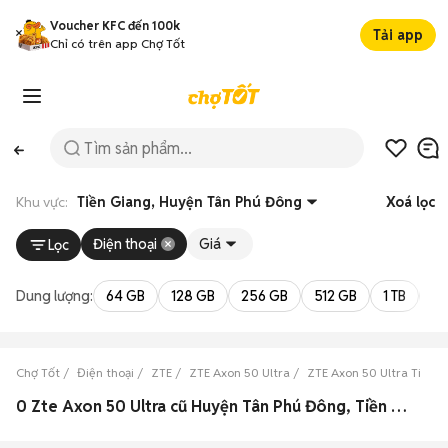
Voucher KFC đến 100k
Tải app
Chỉ có trên app Chợ Tốt
Khu vực:
Tiền Giang, Huyện Tân Phú Đông
Xoá lọc
Điện thoại
Giá
Lọc
Dung lượng:
64 GB
128 GB
256 GB
512 GB
1 TB
2 
Chợ Tốt
Điện thoại
ZTE
ZTE Axon 50 Ultra
ZTE Axon 50 Ultra Tiền 
0 Zte Axon 50 Ultra cũ Huyện Tân Phú Đông, Tiền Giang đẹp