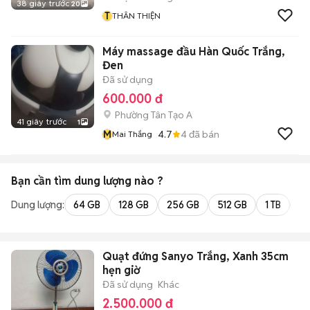
38 giây trước
20
T
THÂN THIỆN
Máy massage đầu Hàn Quốc Trắng,
Đen
Đã sử dụng
600.000 đ
Phường Tân Tạo A
41 giây trước
1
M
4.7
4
đã bán
Mai Thắng
Bạn cần tìm
dung lượng
nào ?
Dung lượng:
64 GB
128 GB
256 GB
512 GB
1 TB
2 
Quạt đứng Sanyo Trắng, Xanh 35cm
hẹn giờ
Đã sử dụng
Khác
2.500.000 đ