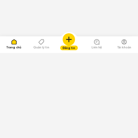
Trang chủ
Quản lý tin
Liên hệ
Tài khoản
Đăng tin
109.000 Bình chọn
Tải ứng dụng Chợ Tốt
Về Chợ Tốt
Quy chế sàn
Chính sách bảo mật
Giải quyết tranh chấp
CÔNG TY TNHH CHỢ TỐT - Người đại diện theo pháp luật: