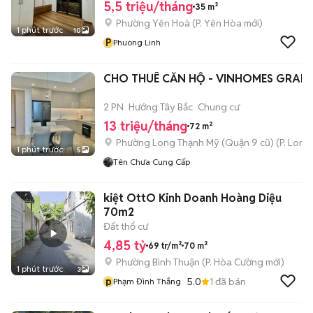
5,5 triệu/tháng
35 m²
Phường Yên Hoà
(
P. Yên Hòa
mới)
1 phút trước
10
P
Phuong Linh
CHO THUÊ CĂN HỘ - VINHOMES GRAN
2 PN
Hướng Tây Bắc
Chung cư
13 triệu/tháng
72 m²
Phường Long Thạnh Mỹ (Quận 9 cũ)
(
P. Long
1 phút trước
5
Tên Chưa Cung Cấp
kiệt OttO Kinh Doanh Hoàng Diệu
70m2
Đất thổ cư
4,85 tỷ
69 tr/m²
70 m²
Phường Bình Thuận
(
P. Hòa Cường
mới)
1 phút trước
3
p
5.0
1
đã bán
Phạm Đình Thắng