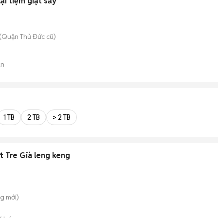
ại tiệm giặt sấy
(Quận Thủ Đức cũ)
án
1 TB
2 TB
> 2 TB
ớt Tre Già leng keng
ng
mới)