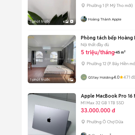
Phường 1
(
P. Mỹ Tho
mới)
Hoàng Thành Apple
1 phút trước
6
Phòng tách bếp Hoàng 
Nội thất đầy đủ
5 triệu/tháng
45 m²
Phường 12
(
P. Bảy Hiền
mớ
4.0
471
đã
QStay Holding
1 phút trước
5
Apple MacBook Pro 16
M1 Max
32 GB
1 TB
SSD
33.000.000 đ
Phường Ô Chợ Dừa