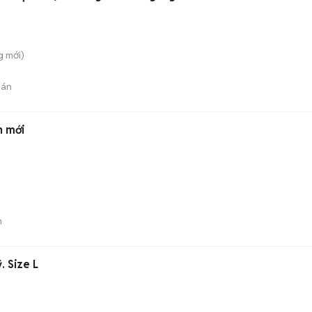
g
mới)
bán
n mới
n
 Size L