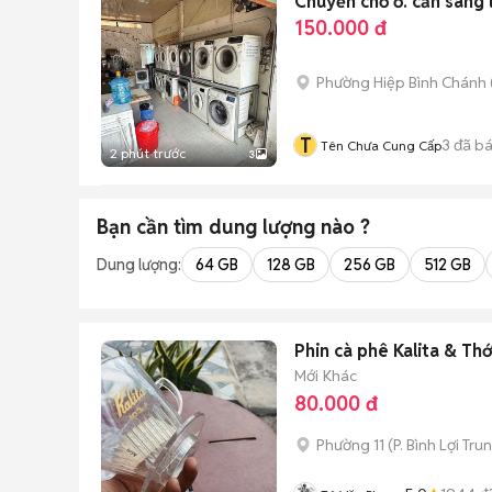
Chuyển chỗ ở. cần sang l
150.000 đ
Phường Hiệp Bình Chánh 
T
3
đã b
Tên Chưa Cung Cấp
2 phút trước
3
Bạn cần tìm
dung lượng
nào ?
Dung lượng:
64 GB
128 GB
256 GB
512 GB
Phin cà phê Kalita & Th
Mới
Khác
80.000 đ
Phường 11
(
P. Bình Lợi Tru