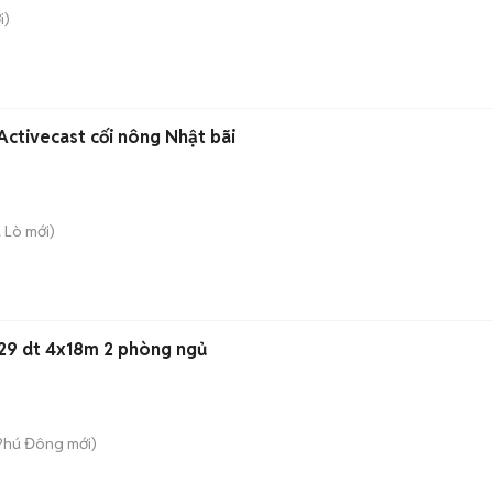
i)
ctivecast cối nông Nhật bãi
a Lò
mới)
 29 dt 4x18m 2 phòng ngủ
 Phú Đông
mới)