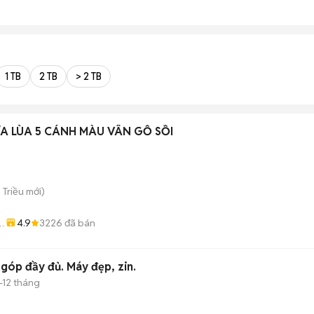
1 TB
2 TB
> 2 TB
A LÙA 5 CÁNH MÀU VÂN GỖ SỒI
n Triều
mới)
4.9
3226
đã bán
n
góp đầy đủ. Máy đẹp, zin.
-12 tháng