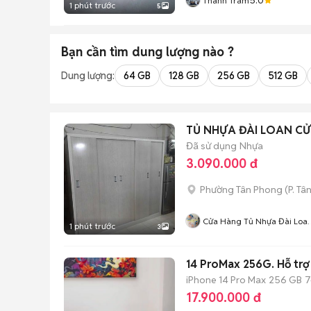
Thanh Trâm
1 phút trước
5
Bạn cần tìm
dung lượng
nào ?
Dung lượng:
64 GB
128 GB
256 GB
512 GB
TỦ NHỰA ĐÀI LOAN CỬ
Đã sử dụng
Nhựa
3.090.000 đ
Phường Tân Phong
(
P. Tâ
Cửa Hàng Tủ Nhựa Đài Loa
1 phút trước
3
Hoàng Quân
14 ProMax 256G. Hỗ trợ 
iPhone 14 Pro Max
256 GB
7
17.900.000 đ