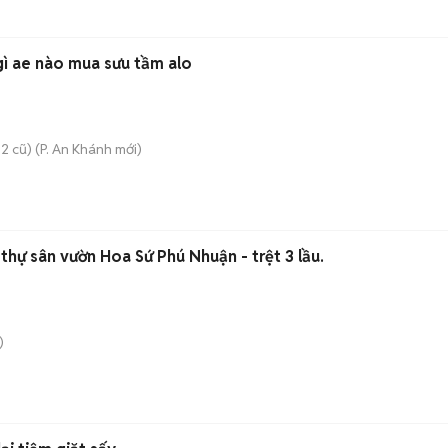
 gì ae nào mua sưu tầm alo
2 cũ)
(
P. An Khánh
mới)
 thự sân vườn Hoa Sứ Phú Nhuận - trệt 3 lầu.
)