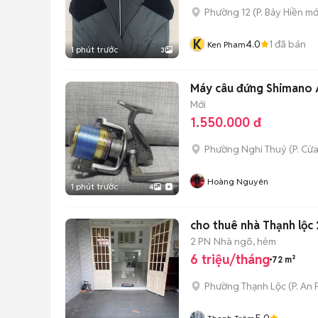
Phường 12
(
P. Bảy Hiền
mớ
K
4.0
1
đã bán
Ken Pham
1 phút trước
3
Máy câu đứng Shimano A
Mới
1.550.000 đ
Phường Nghi Thuỷ
(
P. Cử
Hoàng Nguyên
1 phút trước
4
cho thuê nhà Thạnh lộc
2 PN
Nhà ngõ, hẻm
6 triệu/tháng
72 m²
Phường Thạnh Lộc
(
P. An
5.0