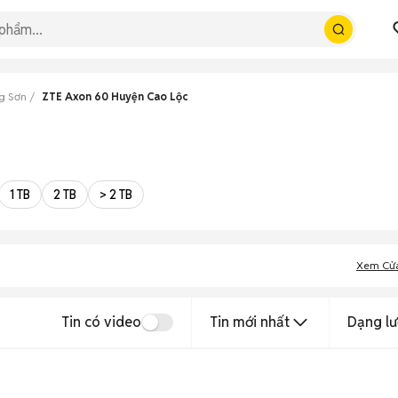
g Sơn
ZTE Axon 60 Huyện Cao Lộc
1 TB
2 TB
> 2 TB
Xem Cử
Tin có video
Tin mới nhất
Dạng lư