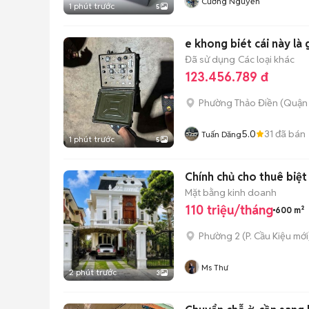
Cường Nguyễn
1 phút trước
5
e khong biét cái này là
Đã sử dụng
Các loại khác
123.456.789 đ
Phường Thảo Điền (Quận 
5.0
31
đã bán
Tuấn Dăng
1 phút trước
5
Chính chủ cho thuê biệt
Mặt bằng kinh doanh
110 triệu/tháng
600 m²
Phường 2
(
P. Cầu Kiệu
mới
Ms Thư
2 phút trước
3