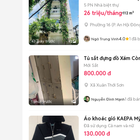
5 PN
Nhà biệt thự
26 triệu/tháng
112 m²
Phường 16
(
P. An Hội Đôn
4.0
1
đã 
Ngô Trung Vinh
43 giây trước
12
Tủ sắt đựng đồ Xám Cò
Mới
Sắt
800.000 đ
Xã Xuân Thới Sơn
1
đã bá
Nguyễn Đình Mạnh
1 phút trước
1
Áo khoác gió KAEPA Mỹ.
Đã sử dụng
Cả nam và nữ
130.000 đ