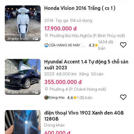
Honda Vision 2016 Trắng ( cs 1 )
2016
Tay ga
Đã sử dụng
17.900.000 đ
Phường Bùi Hữu Nghĩa
(
P. Bình Thủy
mới)
31 giây trước
6
1434
đã
4.3
CỬA HÀNG XE MÁY VŨ
bán
Fi
Hyundai Accent 1.4 Tự động 5 chỗ sản
xuất 2023
2023
68.000 km
Xăng
Số sàn
355.000.000 đ
Phường 4
(
P. Chánh Hưng
mới)
31 giây trước
11
4.6
1
đã bán
Đông Mai
điện thoại Vivo 1902 Xanh đen 4GB
128GB
Dòng khác
600.000 đ