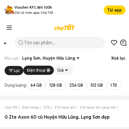
Voucher KFC đến 100k
Tải app
Chỉ có trên app Chợ Tốt
Khu vực:
Lạng Sơn, Huyện Hữu Lũng
Xoá lọc
Điện thoại
Giá
Lọc
Dung lượng:
64 GB
128 GB
256 GB
512 GB
1 TB
2 
Chợ Tốt
Điện thoại
ZTE
ZTE Axon 60
ZTE Axon 60 Lạng Sơn
ZTE 
0 Zte Axon 60 cũ Huyện Hữu Lũng, Lạng Sơn đẹp