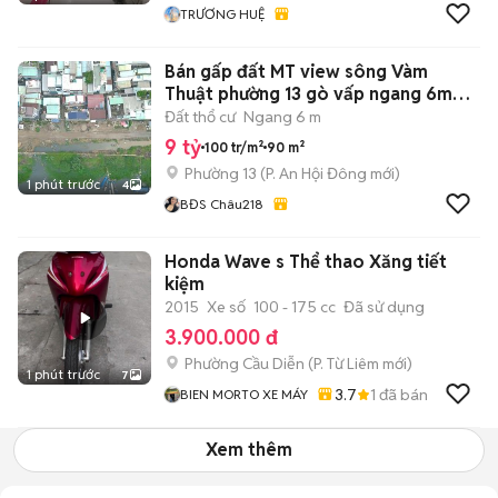
TRƯƠNG HUỆ
Bán gấp đất MT view sông Vàm
Thuật phường 13 gò vấp ngang 6m
90m2 9tỏi
Đất thổ cư
Ngang 6 m
9 tỷ
100 tr/m²
90 m²
Phường 13
(
P. An Hội Đông
mới)
1 phút trước
4
BĐS Châu218
Honda Wave s Thể thao Xăng tiết
kiệm
2015
Xe số
100 - 175 cc
Đã sử dụng
3.900.000 đ
Phường Cầu Diễn
(
P. Từ Liêm
mới)
1 phút trước
7
3.7
1
đã bán
BIEN MORTO XE MÁY
Xem thêm