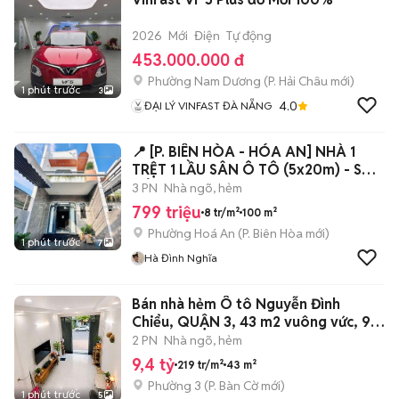
2026
Mới
Điện
Tự động
453.000.000 đ
Phường Nam Dương
(
P. Hải Châu
mới)
1 phút trước
3
4.0
ĐẠI LÝ VINFAST ĐÀ NẴNG
📍 [P. BIÊN HÒA - HÓA AN] NHÀ 1
TRỆT 1 LẦU SÂN Ô TÔ (5x20m) - SỔ
RIÊNG
3 PN
Nhà ngõ, hẻm
799 triệu
8 tr/m²
100 m²
Phường Hoá An
(
P. Biên Hòa
mới)
1 phút trước
7
Hà Đình Nghĩa
Bán nhà hẻm Ô tô Nguyễn Đình
Chiểu, QUẬN 3, 43 m2 vuông vức, 9.4
tỷ
2 PN
Nhà ngõ, hẻm
9,4 tỷ
219 tr/m²
43 m²
Phường 3
(
P. Bàn Cờ
mới)
1 phút trước
5