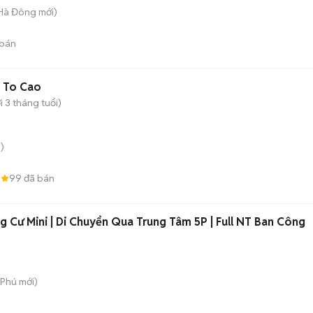
 Hà Đông
mới)
bán
 To Cao
 3 tháng tuổi)
)
8
99
đã bán
 Cư Mini | Di Chuyển Qua Trung Tâm 5P | Full NT Ban Công
 Phú
mới)