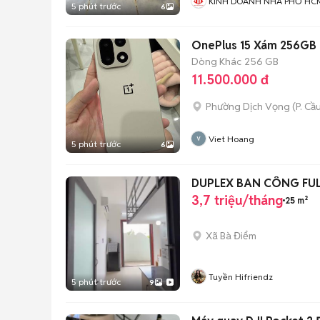
KINH DOANH NHÀ PHỐ HC
5 phút trước
6
OnePlus 15 Xám 256GB
Dòng Khác
256 GB
11.500.000 đ
Phường Dịch Vọng
(
P. Cầ
Viet Hoang
5 phút trước
6
DUPLEX BAN CÔNG FUL
3,7 triệu/tháng
25 m²
Xã Bà Điểm
Tuyền Hifriendz
5 phút trước
9