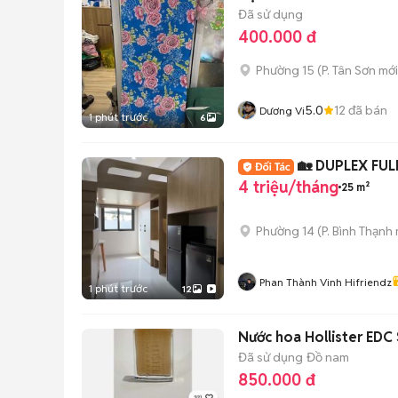
Đã sử dụng
400.000 đ
Phường 15
(
P. Tân Sơn
mới
5.0
12
đã bán
Dương Vi
1 phút trước
6
🏡 DUPLEX FUL
4 triệu/tháng
25 m²
Phường 14
(
P. Bình Thạnh
Phan Thành Vinh Hifriendz
1 phút trước
12
Nước hoa Hollister EDC 
Đã sử dụng
Đồ nam
850.000 đ