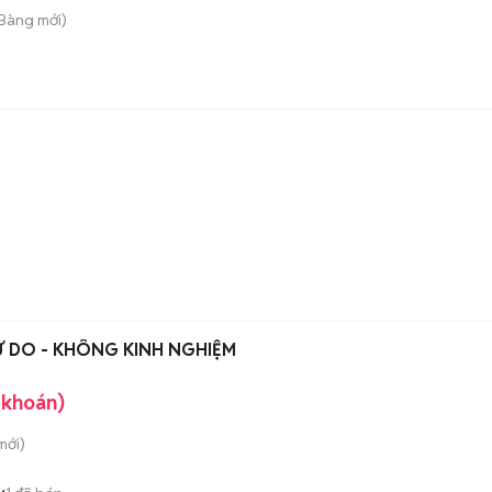
 Bàng
mới)
Ự DO - KHÔNG KINH NGHIỆM
 khoán)
mới)