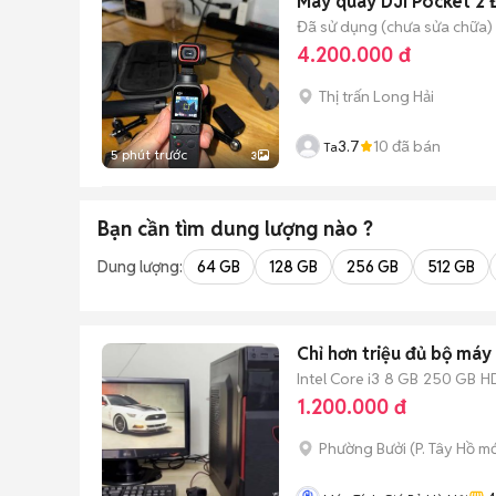
Máy quay DJI Pocket 2 
Đã sử dụng (chưa sửa chữa)
4.200.000 đ
Thị trấn Long Hải
3.7
10
đã bán
Ta
5 phút trước
3
Bạn cần tìm
dung lượng
nào ?
Dung lượng:
64 GB
128 GB
256 GB
512 GB
Chỉ hơn triệu đủ bộ máy
Intel Core i3
8 GB
250 GB
H
1.200.000 đ
Phường Bưởi
(
P. Tây Hồ
mớ