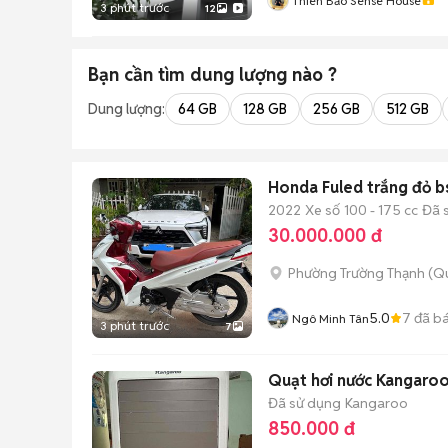
Thiên Bảo Sense House
3 phút trước
12
Bạn cần tìm
dung lượng
nào ?
Dung lượng:
64 GB
128 GB
256 GB
512 GB
Honda Fuled trắng đỏ b
2022
Xe số
100 - 175 cc
Đã 
30.000.000 đ
Phường Trường Thạnh (Qu
5.0
7
đã b
Ngô Minh Tân
3 phút trước
7
Quạt hơi nước Kangaroo
Đã sử dụng
Kangaroo
850.000 đ