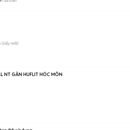
1
đã bán
M
u Giấy
mới)
L NT GẦN HUFLIT HÓC MÔN