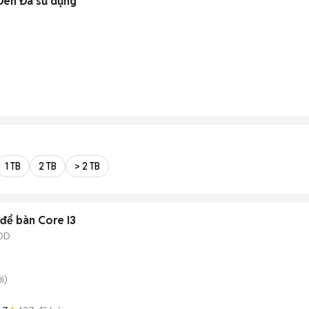
Đen Đã sử dụng
1 TB
2 TB
> 2 TB
 để bàn Core I3
DD
i)