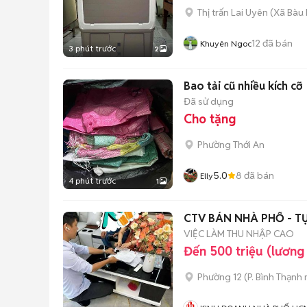
Thị trấn Lai Uyên
(
Xã Bàu
12
đã bán
Khuyên Ngoc
3 phút trước
2
Bao tải cũ nhiều kích cỡ
Đã sử dụng
Cho tặng
Phường Thới An
5.0
8
đã bán
Elly
4 phút trước
1
CTV BÁN NHÀ PHỐ - T
VIỆC LÀM THU NHẬP CAO
Đến 500 triệu (lương
Phường 12
(
P. Bình Thạnh