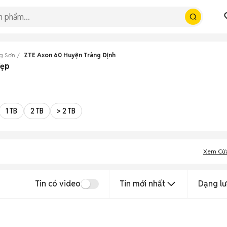
g Sơn
ZTE Axon 60 Huyện Tràng Định
đẹp
1 TB
2 TB
> 2 TB
Xem Cử
Tin có video
Tin mới nhất
Dạng lư