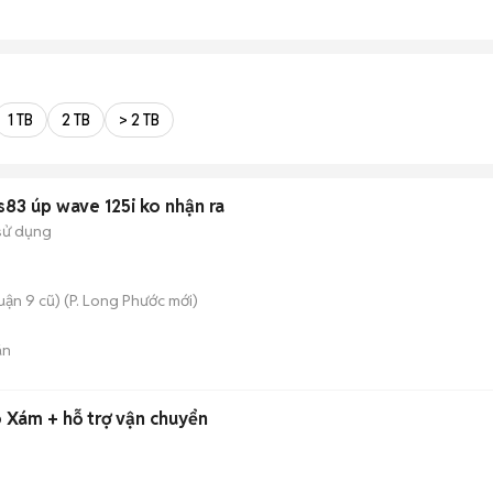
1 TB
2 TB
> 2 TB
s83 úp wave 125i ko nhận ra
sử dụng
ận 9 cũ)
(
P. Long Phước
mới)
án
 Xám + hỗ trợ vận chuyển