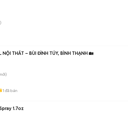
)
L NỘI THẤT – BÙI ĐÌNH TÚY, BÌNH THẠNH 🏡
mới)
1
đã bán
Spray 1.7oz