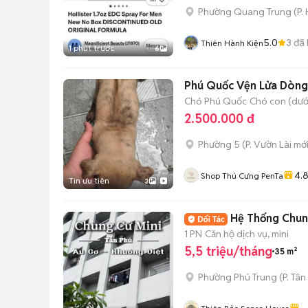
Phường Quang Trung
(
P.
5.0
3
đã 
Thiên Hành Kiện
1 phút trước
6
Phú Quốc Vện Lửa Dòng
Chó Phú Quốc
Chó con (dưới
2.500.000 đ
Phường 5
(
P. Vườn Lài
mới
4.
Shop Thú Cưng PenTa
Tin ưu tiên
3
Hệ Thống Chung
1 PN
Căn hộ dịch vụ, mini
5,5 triệu/tháng
35 m²
Phường Phú Trung
(
P. Tân