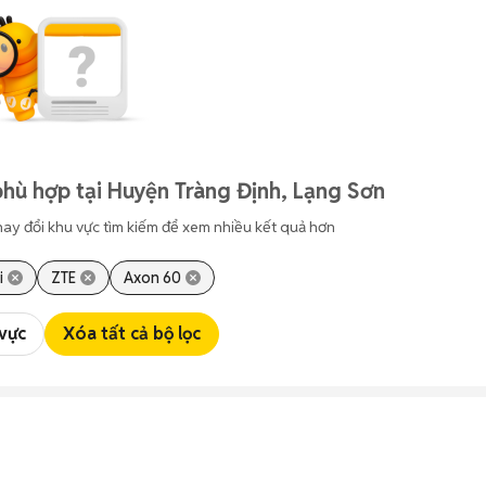
hù hợp tại Huyện Tràng Định, Lạng Sơn
hay đổi khu vực tìm kiếm để xem nhiều kết quả hơn
i
ZTE
Axon 60
 vực
Xóa tất cả bộ lọc