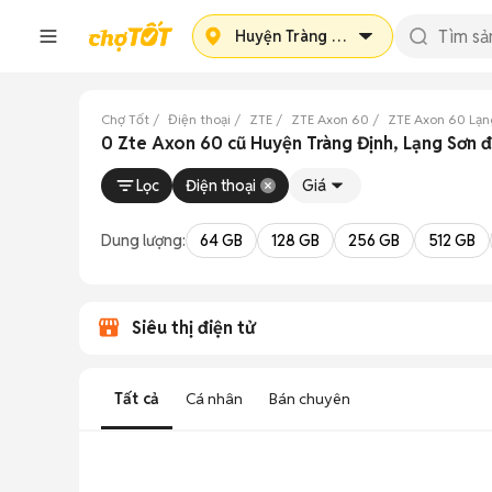
Huyện Tràng Định
Chợ Tốt
Điện thoại
ZTE
ZTE Axon 60
ZTE Axon 60 Lạn
0 Zte Axon 60 cũ Huyện Tràng Định, Lạng Sơn 
Lọc
Điện thoại
Giá
Dung lượng:
64 GB
128 GB
256 GB
512 GB
Siêu thị điện tử
Tất cả
Cá nhân
Bán chuyên