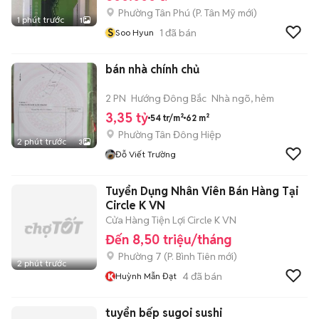
Phường Tân Phú
(
P. Tân Mỹ
mới)
1 phút trước
1
S
1
đã bán
Soo Hyun
bán nhà chính chủ
2 PN
Hướng Đông Bắc
Nhà ngõ, hẻm
3,35 tỷ
54 tr/m²
62 m²
Phường Tân Đông Hiệp
2 phút trước
3
Đỗ Viết Trường
Tuyển Dụng Nhân Viên Bán Hàng Tại
Circle K VN
Cửa Hàng Tiện Lợi Circle K VN
Đến 8,50 triệu/tháng
Phường 7
(
P. Bình Tiên
mới)
2 phút trước
4
đã bán
Huỳnh Mẫn Đạt
tuyển bếp sugoi sushi