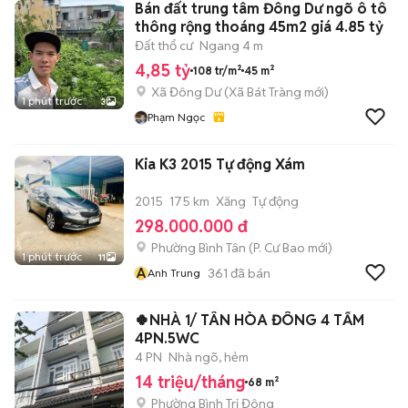
Bán đất trung tâm Đông Dư ngõ ô tô
thông rộng thoáng 45m2 giá 4.85 tỷ
Đất thổ cư
Ngang 4 m
4,85 tỷ
108 tr/m²
45 m²
Xã Đông Dư
(
Xã Bát Tràng
mới)
1 phút trước
3
Phạm Ngọc
Kia K3 2015 Tự động Xám
2015
175 km
Xăng
Tự động
298.000.000 đ
Phường Bình Tân
(
P. Cư Bao
mới)
1 phút trước
11
A
361
đã bán
Anh Trung
🍀NHÀ 1/ TÂN HÒA ĐÔNG 4 TẤM
4PN.5WC
4 PN
Nhà ngõ, hẻm
14 triệu/tháng
68 m²
Phường Bình Trị Đông