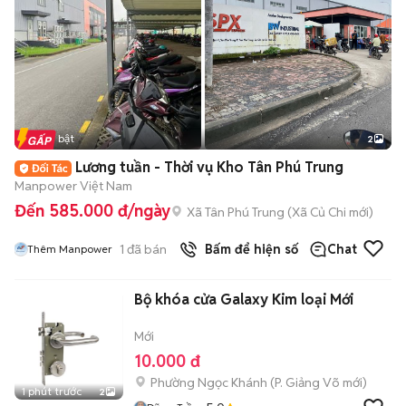
Tin nổi bật
2
Lương tuần - Thời vụ Kho Tân Phú Trung
Manpower Việt Nam
Đến 585.000 đ/ngày
Xã Tân Phú Trung
(
Xã Củ Chi
mới)
1
đã bán
Bấm để hiện số
Chat
Thêm Manpower
Bộ khóa cửa Galaxy Kim loại Mới
Mới
10.000 đ
Phường Ngọc Khánh
(
P. Giảng Võ
mới)
1 phút trước
2