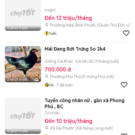
sugoi
Đến 12 triệu/tháng
Phường Hiệp Bình Phước (Quận Thủ Đức cũ)
2 phút trước
T
Tuấn
Mái Đang Rớt Trứng So 2k4
Giống Gà Khác
Gà lớn (từ 3 tháng tuổi)
700.000 đ
Phường Phú Thứ
(
P. Hưng Phú
mới)
2 phút trước
3
G
7
đã bán
Gà
Tuyển công nhân nữ , gần xã Phong
Phú , BC
Tư nhân
Đến 10 triệu/tháng
Xã Đa Phước
(
Xã Hưng Long
mới)
2 phút trước