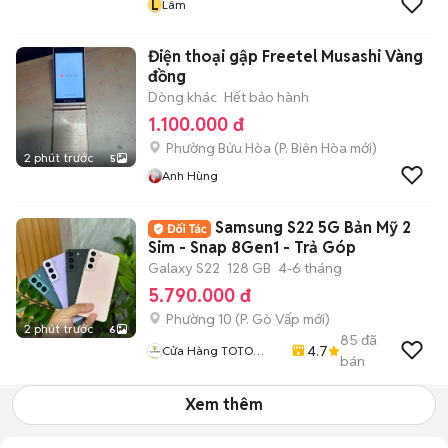
L
Lâm
Điện thoại gập Freetel Musashi Vàng
đồng
Dòng khác
Hết bảo hành
1.100.000 đ
Phường Bửu Hòa
(
P. Biên Hòa
mới)
2 phút trước
5
Anh Hùng
Samsung S22 5G Bản Mỹ 2
Sim - Snap 8Gen1 - Trả Góp
Galaxy S22
128 GB
4-6 tháng
5.790.000 đ
Phường 10
(
P. Gò Vấp
mới)
2 phút trước
6
85
đã
4.7
Cửa Hàng TOTO
bán
MOBILE
Xem thêm