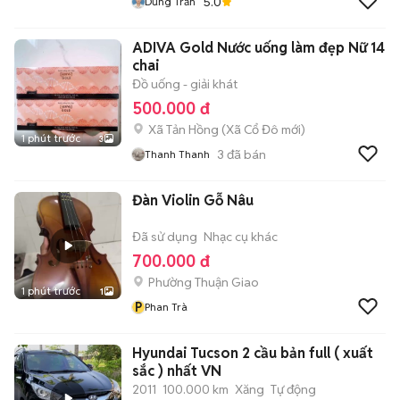
5.0
Dũng Trần
ADIVA Gold Nước uống làm đẹp Nữ 14
chai
Đồ uống - giải khát
500.000 đ
Xã Tản Hồng
(
Xã Cổ Đô
mới)
1 phút trước
3
3
đã bán
Thanh Thanh
Đàn Violin Gỗ Nâu
Đã sử dụng
Nhạc cụ khác
700.000 đ
Phường Thuận Giao
1 phút trước
1
P
Phan Trà
Hyundai Tucson 2 cầu bản full ( xuất
sắc ) nhất VN
2011
100.000 km
Xăng
Tự động