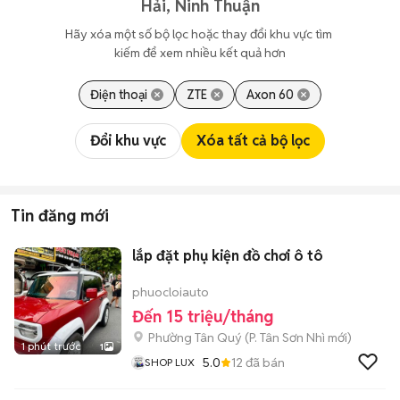
Hải, Ninh Thuận
Hãy xóa một số bộ lọc hoặc thay đổi khu vực tìm 
kiếm để xem nhiều kết quả hơn
Điện thoại
ZTE
Axon 60
Đổi khu vực
Xóa tất cả bộ lọc
Tin đăng mới
lắp đặt phụ kiện đồ chơi ô tô
phuocloiauto
Đến 15 triệu/tháng
Phường Tân Quý
(
P. Tân Sơn Nhì
mới)
1 phút trước
1
5.0
12
đã bán
SHOP LUX