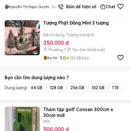
6
đã bán
Bấm để hiện số
Chat
Nguyễn Thị Ngọc Quyên
Tượng Phật Đồng Mini 3 tượng
Đã sử dụng
Tượng trang trí
350.000 đ
Phường 7
(
P. Tân Sơn Nhất
mới)
1 phút trước
1
B
5.0
132
đã bán
Ba He
Bạn cần tìm
dung lượng
nào ?
Dung lượng:
64 GB
128 GB
256 GB
512 GB
1 TB
2 
Thảm tập golf Consan 300cm x
30cm mới
Mới
500.000 đ