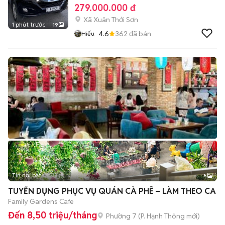
279.000.000 đ
Xã Xuân Thới Sơn
1 phút trước
19
4.6
362
đã bán
Hiếu
Tin nổi bật
5
TUYỂN DỤNG PHỤC VỤ QUÁN CÀ PHÊ – LÀM THEO CA
Family Gardens Cafe
Đến 8,50 triệu/tháng
Phường 7
(
P. Hạnh Thông
mới)