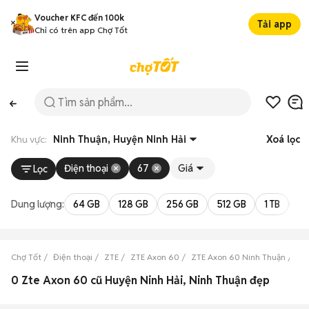
Voucher KFC đến 100k
Tải app
Chỉ có trên app Chợ Tốt
Khu vực:
Ninh Thuận, Huyện Ninh Hải
Xoá lọc
Điện thoại
67
Giá
Lọc
Dung lượng:
64 GB
128 GB
256 GB
512 GB
1 TB
2 
Chợ Tốt
Điện thoại
ZTE
ZTE Axon 60
ZTE Axon 60 Ninh Thuận
ZT
0 Zte Axon 60 cũ Huyện Ninh Hải, Ninh Thuận đẹp