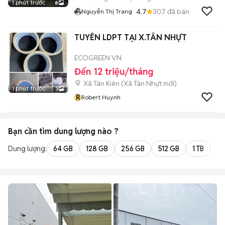
1 phút trước
8
4.7
307
đã bán
Nguyễn Thị Trang
TUYỂN LDPT TẠI X.TÂN NHỰT
ECOGREEN VN
Đến 12 triệu/tháng
Xã Tân Kiên
(
Xã Tân Nhựt
mới)
1 phút trước
3
R
Robert Huynh
Bạn cần tìm
dung lượng
nào ?
Dung lượng:
64 GB
128 GB
256 GB
512 GB
1 TB
2 