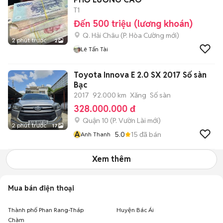
T1
Đến 500 triệu (lương khoán)
Q. Hải Châu
(
P. Hòa Cường
mới)
2 phút trước
2
Lê Tấn Tài
Toyota Innova E 2.0 SX 2017 Số sàn
Bạc
2017
92.000 km
Xăng
Số sàn
328.000.000 đ
Quận 10
(
P. Vườn Lài
mới)
2 phút trước
17
A
5.0
15
đã bán
Anh Thanh
Xem thêm
Mua bán điện thoại
Thành phố Phan Rang-Tháp
Huyện Bác Ái
Chàm