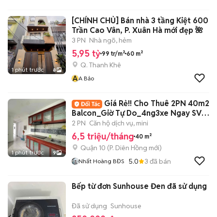
[CHÍNH CHỦ] Bán nhà 3 tầng Kiệt 600
Trần Cao Vân, P. Xuân Hà mới đẹp 🌺
3 PN
Nhà ngõ, hẻm
5,95 tỷ
99 tr/m²
60 m²
Q. Thanh Khê
1 phút trước
8
A
A Bảo
Giá Rẻ!! Cho Thuê 2PN 40m2
Balcon_Giờ Tự Do_4ng3xe Ngay SVĐ
Phú Thọ
2 PN
Căn hộ dịch vụ, mini
6,5 triệu/tháng
40 m²
Quận 10
(
P. Diên Hồng
mới)
1 phút trước
9
5.0
3
đã bán
Nhất Hoàng BĐS
Bếp từ đơn Sunhouse Đen đã sử dụng
Đã sử dụng
Sunhouse