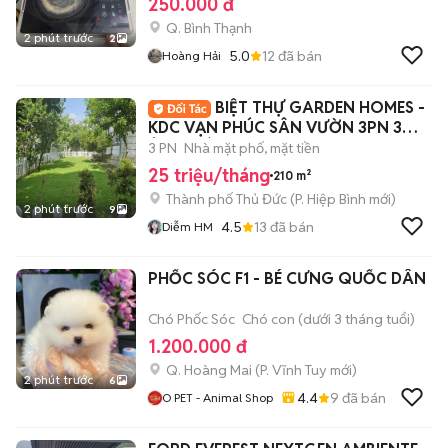
250.000 đ
Q. Bình Thạnh
2 phút trước
2
5.0
12
đã bán
Hoàng Hải
BIỆT THỰ GARDEN HOMES -
KDC VẠN PHÚC SÂN VƯỜN 3PN 3WC
Ở GIA ĐÌNH+ VP
3 PN
Nhà mặt phố, mặt tiền
25 triệu/tháng
210 m²
Thành phố Thủ Đức
(
P. Hiệp Bình
mới)
2 phút trước
9
4.5
13
đã bán
Diễm HM
PHỐC SÓC F1 - BÉ CƯNG QUỐC DÂN
Chó Phốc Sóc
Chó con (dưới 3 tháng tuổi)
1.200.000 đ
Q. Hoàng Mai
(
P. Vĩnh Tuy
mới)
2 phút trước
6
4.4
9
đã bán
O PET - Animal Shop