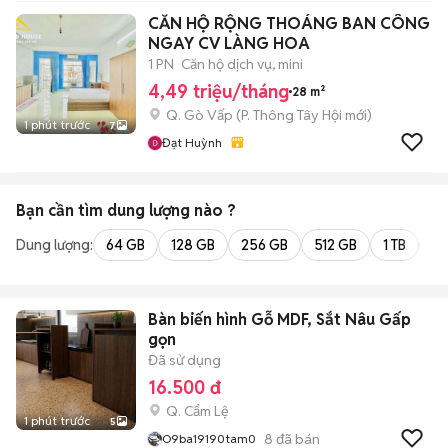
CĂN HỘ RỘNG THOÁNG BAN CÔNG
NGAY CV LÀNG HOA
1 PN
Căn hộ dịch vụ, mini
4,49 triệu/tháng
28 m²
Q. Gò Vấp
(
P. Thông Tây Hội
mới)
1 phút trước
7
Đạt Huỳnh
Bạn cần tìm
dung lượng
nào ?
Dung lượng:
64 GB
128 GB
256 GB
512 GB
1 TB
2 
Bàn biến hình Gỗ MDF, Sắt Nâu Gấp
gọn
Đã sử dụng
16.500 đ
Q. Cẩm Lệ
1 phút trước
5
8
đã bán
O9ba19190tam0