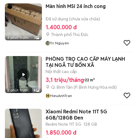
Màn hình MSI 24 inch cong
Đã sử dụng (chưa sửa chữa)
1.400.000 đ
Thành phố Thủ Đức
2 phút trước
3
Tri Nguyen
PHÒNG TRỌ CAO CẤP MÁY LẠNH
TẠI NGÃ TƯ BỐN XÃ
Nội thất cao cấp
3,1 triệu/tháng
22 m²
Q. Bình Tân
(
P. Bình Hưng Hòa
mới)
2 phút trước
8
H
HieuAnhTran
Xiaomi Redmi Note 11T 5G
6GB/128GB Đen
Redmi Note 11T 5G
128 GB
1.850.000 đ