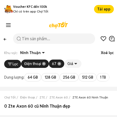
Voucher KFC đến 100k
Tải app
Chỉ có trên app Chợ Tốt
Khu vực:
Ninh Thuận
Xoá lọc
Điện thoại
67
Giá
Lọc
Dung lượng:
64 GB
128 GB
256 GB
512 GB
1 TB
2 
Chợ Tốt
Điện thoại
ZTE
ZTE Axon 60
ZTE Axon 60 Ninh Thuận
0 Zte Axon 60 cũ Ninh Thuận đẹp