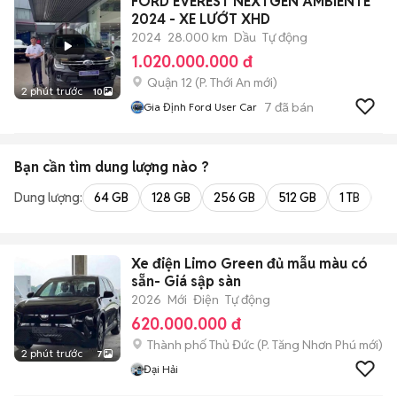
FORD EVEREST NEXTGEN AMBIENTE
2024 - XE LƯỚT XHD
2024
28.000 km
Dầu
Tự động
1.020.000.000 đ
Quận 12
(
P. Thới An
mới)
2 phút trước
10
7
đã bán
Gia Định Ford User Car
Bạn cần tìm
dung lượng
nào ?
Dung lượng:
64 GB
128 GB
256 GB
512 GB
1 TB
2 
Xe điện Limo Green đủ mẫu màu có
sẵn- Giá sập sàn
2026
Mới
Điện
Tự động
620.000.000 đ
Thành phố Thủ Đức
(
P. Tăng Nhơn Phú
mới)
2 phút trước
7
Đại Hải