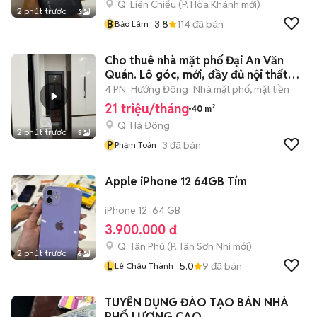
Q. Liên Chiểu
(
P. Hòa Khánh
mới)
2 phút trước
3
B
3.8
114
đã bán
Bảo Lâm
Cho thuê nhà mặt phố Đại An Văn
Quán. Lô góc, mới, đầy đủ nội thất
cao
4 PN
Hướng Đông
Nhà mặt phố, mặt tiền
21 triệu/tháng
40 m²
Q. Hà Đông
2 phút trước
5
P
3
đã bán
Phạm Toản
Apple iPhone 12 64GB Tím
iPhone 12
64 GB
3.900.000 đ
Q. Tân Phú
(
P. Tân Sơn Nhì
mới)
2 phút trước
6
L
5.0
9
đã bán
Lê Châu Thành
TUYỂN DỤNG ĐÀO TẠO BÁN NHÀ
PHỐ LƯƠNG CAO