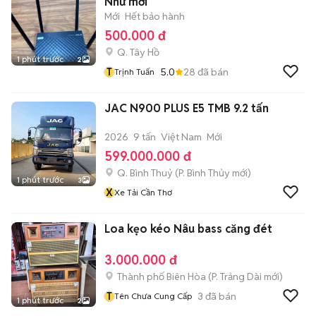
Như mới
Mới
Hết bảo hành
500.000 đ
Q. Tây Hồ
1 phút trước
2
T
5.0
28
đã bán
Trịnh Tuấn
JAC N900 PLUS E5 TMB 9.2 tấn
2026
9 tấn
Việt Nam
Mới
599.000.000 đ
Q. Bình Thuỷ
(
P. Bình Thủy
mới)
1 phút trước
3
X
Xe Tải Cần Thơ
Loa kẹo kéo Nâu bass căng đét
3.000.000 đ
Thành phố Biên Hòa
(
P. Trảng Dài
mới)
T
3
đã bán
Tên Chưa Cung Cấp
1 phút trước
2