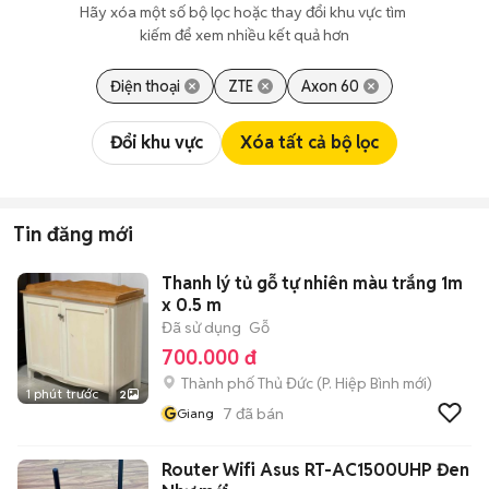
Hãy xóa một số bộ lọc hoặc thay đổi khu vực tìm 
kiếm để xem nhiều kết quả hơn
Điện thoại
ZTE
Axon 60
Đổi khu vực
Xóa tất cả bộ lọc
Tin đăng mới
Thanh lý tủ gỗ tự nhiên màu trắng 1m
x 0.5 m
Đã sử dụng
Gỗ
700.000 đ
Thành phố Thủ Đức
(
P. Hiệp Bình
mới)
1 phút trước
2
G
7
đã bán
Giang
Router Wifi Asus RT-AC1500UHP Đen