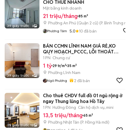
CHO THUÊ NHANH
Mặt bằng kinh doanh
21 triệu/tháng
85 m²
Phường An Phú (Quận 2 cũ)
(
P. Bình Trưng
mới
39 giây trước
3
5.0
10
đã bán
Phương Tâm
BÁN CCMN LĨNH NAM GIÁ RẺ,KO
QUY HOẠCH_PCCC, LỖI THOÁT
HIỂM HIỆN ĐẠI
1 PN
Chung cư
1 tỷ
29 tr/m²
35 m²
Phường Lĩnh Nam
39 giây trước
4
2
đã bán
Ngô Phương
Cho thuê CHDV full đồ 01 ngủ rộng ở
ngay Thung lũng hoa Hồ Tây
1 PN
Hướng Đông
Căn hộ dịch vụ, mini
13,5 triệu/tháng
65 m²
Phường Nhật Tân
(
P. Hồng Hà
mới)
39 giây trước
12