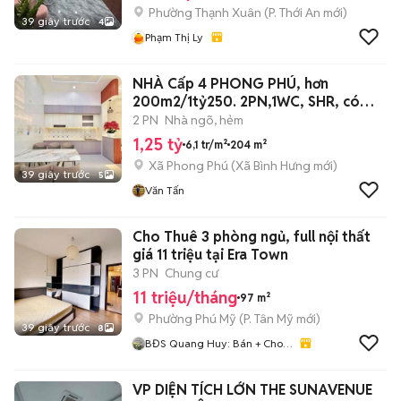
Phường Thạnh Xuân
(
P. Thới An
mới)
39 giây trước
4
Phạm Thị Ly
NHÀ Cấp 4 PHONG PHÚ, hơn
200m2/1tỷ250. 2PN,1WC, SHR, có
thổ. Giá tổng
2 PN
Nhà ngõ, hẻm
1,25 tỷ
6,1 tr/m²
204 m²
Xã Phong Phú
(
Xã Bình Hưng
mới)
39 giây trước
5
Văn Tấn
Cho Thuê 3 phòng ngủ, full nội thất
giá 11 triệu tại Era Town
3 PN
Chung cư
11 triệu/tháng
97 m²
Phường Phú Mỹ
(
P. Tân Mỹ
mới)
39 giây trước
8
BĐS Quang Huy: Bán + Cho
Thuê Nhà Era Town
VP DIỆN TÍCH LỚN THE SUNAVENUE