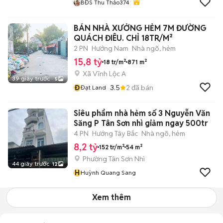
BĐS Thu Thảo374
BÁN NHÀ XƯỞNG HẺM 7M ĐƯỜNG
QUÁCH ĐIÊU. CHỈ 18TR/M²
2 PN
Hướng Nam
Nhà ngõ, hẻm
15,8 tỷ
18 tr/m²
871 m²
Xã Vĩnh Lộc A
39 giây trước
5
Đ
3.5
2
đã bán
Đạt Land
Siêu phẩm nhà hẻm số 3 Nguyễn Văn
Săng P Tân Sơn nhì giảm ngay 500tr
4 PN
Hướng Tây Bắc
Nhà ngõ, hẻm
8,2 tỷ
152 tr/m²
54 m²
Phường Tân Sơn Nhì
44 giây trước
12
H
Huỳnh Quang Sang
Xem thêm