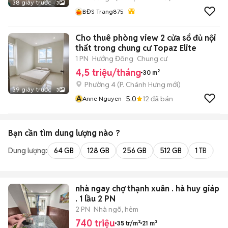
38 giây trước
3
BĐS Trang875
Cho thuê phòng view 2 cửa sổ đủ nội
thất trong chung cư Topaz Elite
1 PN
Hướng Đông
Chung cư
4,5 triệu/tháng
30 m²
Phường 4
(
P. Chánh Hưng
mới)
39 giây trước
3
A
5.0
12
đã bán
Anne Nguyen
Bạn cần tìm
dung lượng
nào ?
Dung lượng:
64 GB
128 GB
256 GB
512 GB
1 TB
2 
nhà ngay chợ thạnh xuân . hà huy giáp
. 1 lầu 2 PN
2 PN
Nhà ngõ, hẻm
740 triệu
35 tr/m²
21 m²