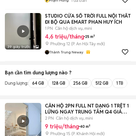
P
1
đã bán
Phạm Hùng
STUDIO CỬA SỔ TRỜI FULL NỘI THẤT
ĐI BỘ QUA EMART PHAN HUY ÍCH
1 PN
Căn hộ dịch vụ, mini
4,6 triệu/tháng
25 m²
Phường 12
(
P. An Hội Tây
mới)
39 giây trước
9
Thành Trung Neway
Bạn cần tìm
dung lượng
nào ?
Dung lượng:
64 GB
128 GB
256 GB
512 GB
1 TB
2 
CĂN HỘ 2PN FULL NT DẠNG 1 TRỆT 1
LỬNG NGAY TRUNG TÂM Q4 GIÁ
SINH VIÊN
2 PN
Căn hộ dịch vụ, mini
9 triệu/tháng
40 m²
Phường 15
(
P. Khánh Hội
mới)