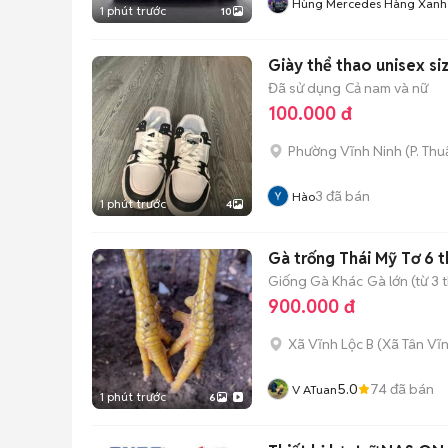
Hùng Mercedes Hàng Xanh
1 phút trước
10
Giày thể thao unisex si
Đã sử dụng
Cả nam và nữ
100.000 đ
Phường Vĩnh Ninh
(
P. Th
3
đã bán
Hào
1 phút trước
4
Gà trống Thái Mỹ Tơ 6 
Giống Gà Khác
Gà lớn (từ 3 
900.000 đ
Xã Vĩnh Lộc B
(
Xã Tân Vĩ
5.0
74
đã bán
V ATuan
1 phút trước
6