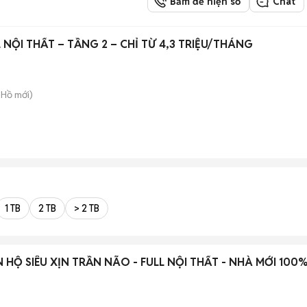
Bấm để hiện số
Chat
 NỘI THẤT – TẦNG 2 – CHỈ TỪ 4,3 TRIỆU/THÁNG
 Hồ
mới)
1 TB
2 TB
> 2 TB
 HỘ SIÊU XỊN TRẦN NÃO - FULL NỘI THẤT - NHÀ MỚI 100