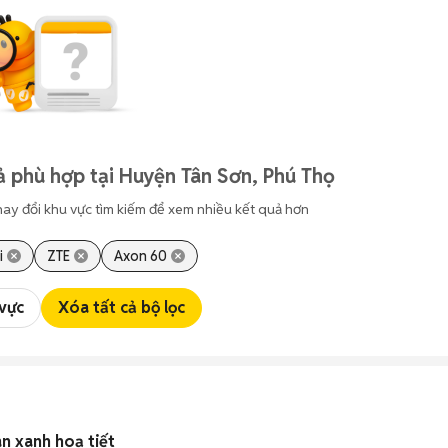
 phù hợp tại Huyện Tân Sơn, Phú Thọ
hay đổi khu vực tìm kiếm để xem nhiều kết quả hơn
i
ZTE
Axon 60
 vực
Xóa tất cả bộ lọc
àn xanh hoạ tiết