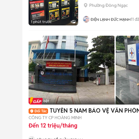
Phường Đông Ngạc
11
đã
ĐIỆN LẠNH ĐỨC MẠNH
1 phút trước
1
Tin nổi bật
TUYỂN 5 NAM BẢO VỆ VĂN PHÒN
CÔNG TY CP HOÀNG MINH
Đến 12 triệu/tháng