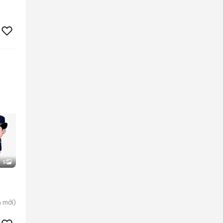
5
m
mới)