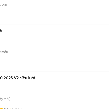
2 cũ)
âu
c
mới)
 2025 V2 siêu lướt
Tây
mới)