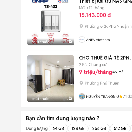
Thiết bị lưu trữ NAS Q
Mới
>12 tháng
15.143.000 đ
Phường 8
(
P. Phú Nhuận
m
ANFA Vietnam
1 phút trước
3
CHO THUÊ GIÁ RẺ 2PN, 
2 PN
Chung cư
9 triệu/tháng
69 m²
Phường Phú Thuận
5.0
71
đã
NGUYỄN TRANG
1 phút trước
5
Bạn cần tìm
dung lượng
nào ?
Dung lượng:
64 GB
128 GB
256 GB
512 GB