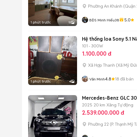
Phường An Khánh (Quận 
5.0
BĐS Minh Hiếu38
1 phút trước
11
Hệ thống loa Sony 5.1 N
101 - 300W
1.100.000 đ
Xã Hợp Thanh
(
Xã Mỹ Đứ
4.8
18
đã bán
Văn Minh
1 phút trước
4
Mercedes-Benz GLC 300
2025
20 km
Xăng
Tự động
2.539.000.000 đ
Phường 22
(
P. Thạnh Mỹ 