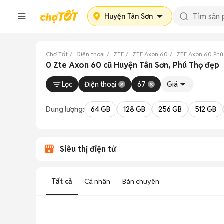
Huyện Tân Sơn
Chợ Tốt
Điện thoại
ZTE
ZTE Axon 60
ZTE Axon 60 Phú
0 Zte Axon 60 cũ Huyện Tân Sơn, Phú Thọ đẹp
Lọc
Điện thoại
67
Giá
Dung lượng:
64 GB
128 GB
256 GB
512 GB
Siêu thị điện tử
Tất cả
Cá nhân
Bán chuyên