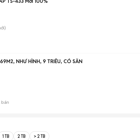
NAP TS-433 Mới 100%
ới)
69M2, NHƯ HÌNH, 9 TRIÊU, CÓ SẴN
 bán
1 TB
2 TB
> 2 TB