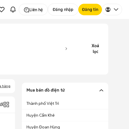
Đăng nhập
Đăng tin
Liên hệ
Xoá
lọc
a hàng
Mua bán đồ điện tử
Thành phố Việt Trì
ới
Huyện Cẩm Khê
Huyện Đoan Hùng