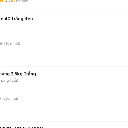
5.0
1
đã bán
ze 40 trắng đen
uận Hóa
mới)
tháng 2.5kg Trắng
tháng tuổi)
nh Lộc
mới)