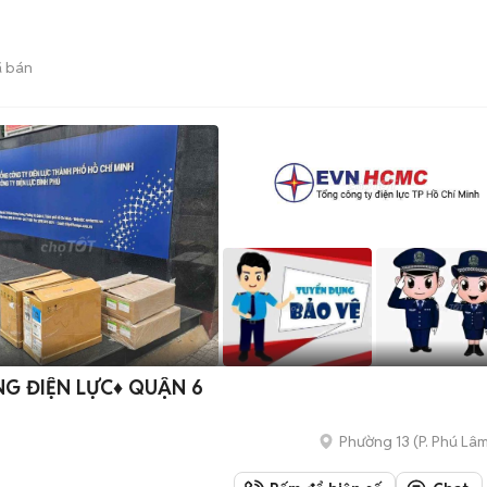
 bán
G ĐIỆN LỰC♦️ QUẬN 6
Phường 13
(
P. Phú Lâ