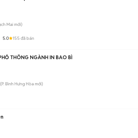
Bạch Mai
mới)
5.0
155
đã bán
PHỔ THÔNG NGÀNH IN BAO BÌ
(
P. Bình Hưng Hòa
mới)
en