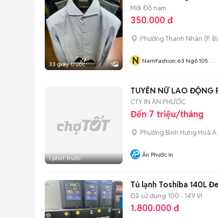
Mới
Đồ nam
350.000 đ
Phường Thanh Nhàn
(
P. 
N
NamFashion 63 Ngõ 105
33 giây trước
1
Bạch Mai
TUYỂN NỮ LAO ĐỘNG 
CTY IN ÂN PHƯỚC
Đến 7 triệu/tháng
Phường Bình Hưng Hoà A
Ân Phước In
1 phút trước
Tủ lạnh Toshiba 140L Đ
Đã sử dụng
100 - 149 lít
1.800.000 đ