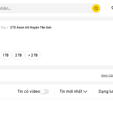
 Thọ
ZTE Axon 60 Huyện Tân Sơn
1 TB
2 TB
> 2 TB
Xem Cử
Tin có video
Tin mới nhất
Dạng lư