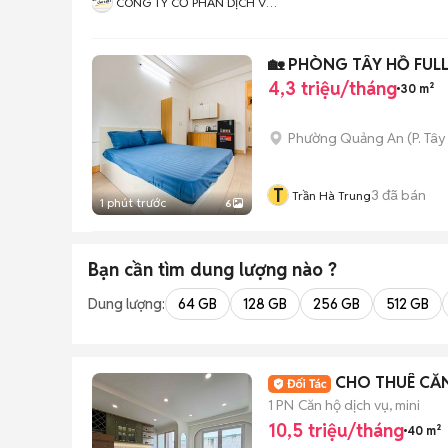
CÔNG TY CỔ PHẦN DỊCH VỤ
HOÀNG MINH SG
🏡 PHÒNG TÂY HỒ FULL
4,3 triệu/tháng
30 m²
Phường Quảng An
(
P. Tây
T
3
đã bán
Trần Hà Trung
1 phút trước
6
Bạn cần tìm
dung lượng
nào ?
Dung lượng:
64 GB
128 GB
256 GB
512 GB
CHO THUÊ CĂN
1 PN
Căn hộ dịch vụ, mini
10,5 triệu/tháng
40 m²