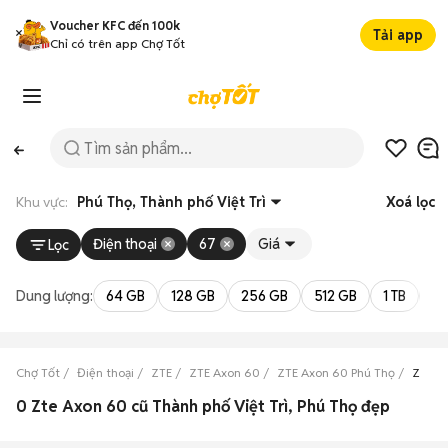
Voucher KFC đến 100k
Tải app
Chỉ có trên app Chợ Tốt
Khu vực:
Phú Thọ, Thành phố Việt Trì
Xoá lọc
Điện thoại
67
Giá
Lọc
Dung lượng:
64 GB
128 GB
256 GB
512 GB
1 TB
2 
Chợ Tốt
Điện thoại
ZTE
ZTE Axon 60
ZTE Axon 60 Phú Thọ
ZTE Ax
0 Zte Axon 60 cũ Thành phố Việt Trì, Phú Thọ đẹp