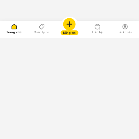
Trang chủ
Quản lý tin
Liên hệ
Tài khoản
Đăng tin
109.000 Bình chọn
Tải ứng dụng Chợ Tốt
Về Chợ Tốt
Quy chế sàn
Chính sách bảo mật
Giải quyết tranh chấp
CÔNG TY TNHH CHỢ TỐT - Người đại diện theo pháp luật:
Nguyễn Trọng Tấn; GPDKKD: 0312120782 do Sở KH & ĐT TP.HCM cấp ngày
11/01/2013;