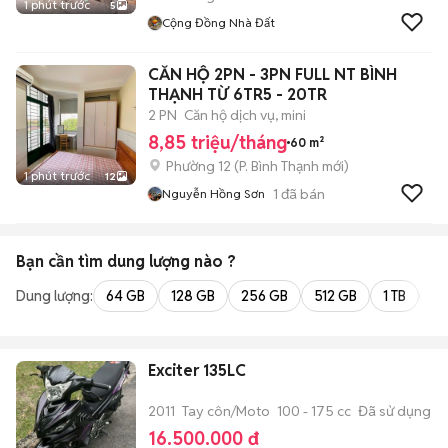
1 phút trước
5
Cộng Đồng Nhà Đất
CĂN HỘ 2PN - 3PN FULL NT BÌNH
THẠNH TỪ 6TR5 - 20TR
2 PN
Căn hộ dịch vụ, mini
8,85 triệu/tháng
60 m²
Phường 12
(
P. Bình Thạnh
mới)
1 phút trước
12
1
đã bán
Nguyễn Hồng Sơn
Bạn cần tìm
dung lượng
nào ?
Dung lượng:
64 GB
128 GB
256 GB
512 GB
1 TB
2 
Exciter 135LC
2011
Tay côn/Moto
100 - 175 cc
Đã sử dụng
16.500.000 đ