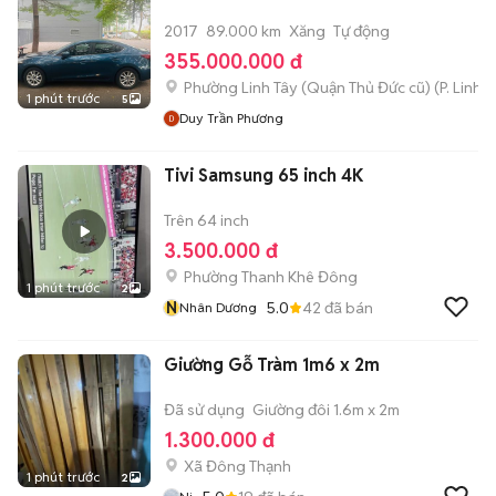
2017
89.000 km
Xăng
Tự động
355.000.000 đ
Phường Linh Tây (Quận Thủ Đức cũ)
(
P. Linh 
1 phút trước
5
Duy Trần Phương
Tivi Samsung 65 inch 4K
Trên 64 inch
3.500.000 đ
Phường Thanh Khê Đông
1 phút trước
2
N
5.0
42
đã bán
Nhân Dương
Giường Gỗ Tràm 1m6 x 2m
Đã sử dụng
Giường đôi 1.6m x 2m
1.300.000 đ
Xã Đông Thạnh
1 phút trước
2