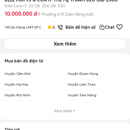
Intel Core i7
32 GB
256 GB
SSD
10.000.000 đ
Phường 6
(
P. Diên Hồng
mới)
46
đã
4.9
Bấm để hiện số
Chat
Cửa Hàng LAPTOP Cũ
bán
Giá Rẻ
Xem thêm
Mua bán đồ điện tử
Huyện Cẩm Khê
Huyện Đoan Hùng
Huyện Hạ Hòa
Huyện Lâm Thao
Huyện Phù Ninh
Huyện Tam Nông
Xem thêm
Tiện ích