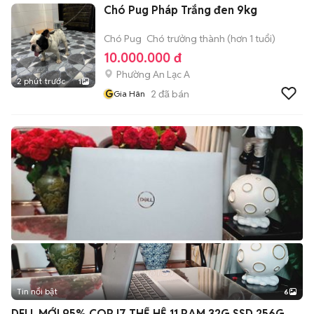
Chó Pug Pháp Trắng đen 9kg
Chó Pug
Chó trưởng thành (hơn 1 tuổi)
10.000.000 đ
Phường An Lạc A
2 phút trước
1
G
2
đã bán
Gia Hân
Tin nổi bật
6
+
2
DELL MỚI 95% COR I7 THẾ HỆ 11 RAM 32G SSD 256G