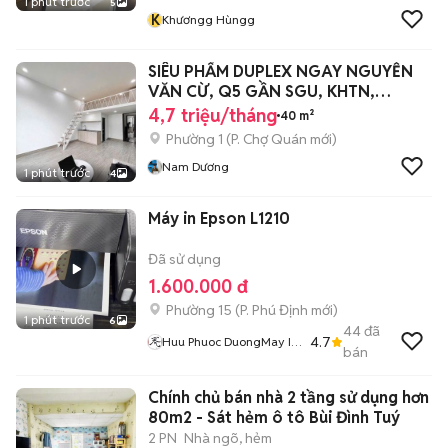
1 phút trước
5
K
Khươngg Hùngg
SIÊU PHẨM DUPLEX NGAY NGUYỄN
VĂN CỪ, Q5 GẦN SGU, KHTN,
HCMUE
4,7 triệu/tháng
40 m²
Phường 1
(
P. Chợ Quán
mới)
Nam Dương
1 phút trước
4
Máy in Epson L1210
Đã sử dụng
1.600.000 đ
Phường 15
(
P. Phú Định
mới)
1 phút trước
6
44
đã
4.7
Huu Phuoc DuongMay In
bán
Sinh Viên
Chính chủ bán nhà 2 tầng sử dụng hơn
80m2 - Sát hẻm ô tô Bùi Đình Tuý
2 PN
Nhà ngõ, hẻm