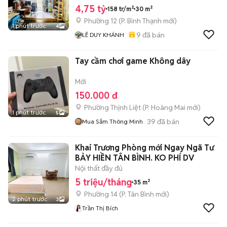
4,75 tỷ
158 tr/m²
30 m²
Phường 12
(
P. Bình Thạnh
mới)
1 phút trước
4
9
đã bán
LÊ DUY KHÁNH
Tay cầm chơi game Không dây
Mới
150.000 đ
Phường Thịnh Liệt
(
P. Hoàng Mai
mới)
1 phút trước
5
39
đã bán
Mua Sắm Thông Minh
Khai Trương Phòng mới Ngay Ngã Tư
BẢY HIỀN TÂN BÌNH. KO PHÍ DV
Nội thất đầy đủ
5 triệu/tháng
35 m²
Phường 14
(
P. Tân Bình
mới)
2 phút trước
3
Trần Thị Bích