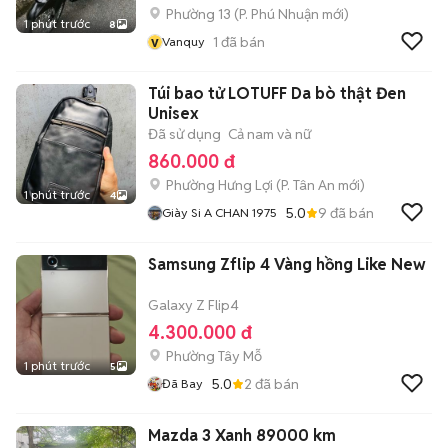
Phường 13
(
P. Phú Nhuận
mới)
1 phút trước
8
v
1
đã bán
Vanquy
Túi bao tử LOTUFF Da bò thật Đen
Unisex
Đã sử dụng
Cả nam và nữ
860.000 đ
Phường Hưng Lợi
(
P. Tân An
mới)
1 phút trước
4
5.0
9
đã bán
Giày Si A CHAN 1975
Samsung Zflip 4 Vàng hồng Like New
Galaxy Z Flip4
4.300.000 đ
Phường Tây Mỗ
1 phút trước
5
5.0
2
đã bán
Đã Bay
Mazda 3 Xanh 89000 km