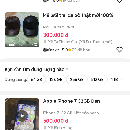
5.0
19
đã bán
Ni
Mũ lưỡi trai da bò thật mới 100%
Mới
Cả nam và nữ
300.000 đ
Xã Tả Thanh Oai
(
Xã Đại Thanh
mới)
1 phút trước
6
5.0
75
đã bán
Bình An
Bạn cần tìm
dung lượng
nào ?
Dung lượng:
64 GB
128 GB
256 GB
512 GB
1 TB
2 
Apple iPhone 7 32GB Đen
iPhone 7
32 GB
Hết bảo hành
500.000 đ
Xã Bình Hưng