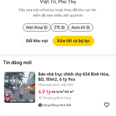
Việt Trì, Phú Thọ
Hãy xóa một số bộ lọc hoặc thay đổi khu vực tìm 
kiếm để xem nhiều kết quả hơn
Điện thoại
ZTE
Axon 60
Đổi khu vực
Xóa tất cả bộ lọc
Tin đăng mới
Bán nhà trục chính chợ 434 Bình Hòa,
BD, 151m2, 6 tỷ 9xx
Nhà mặt phố, mặt tiền
6,9 tỷ
46 tr/m²
151 m²
Phường Bình Hòa
37 giây trước
5
Cộng Đồng Nhà Đất