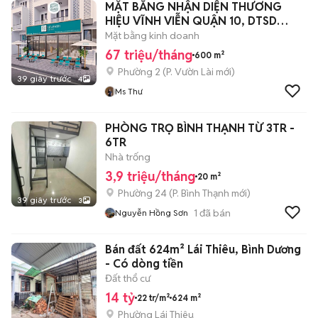
MẶT BẰNG NHẬN DIỆN THƯƠNG
HIỆU VĨNH VIỄN QUẬN 10, DTSD
600M2
Mặt bằng kinh doanh
67 triệu/tháng
600 m²
Phường 2
(
P. Vườn Lài
mới)
39 giây trước
4
Ms Thư
PHÒNG TRỌ BÌNH THẠNH TỪ 3TR -
6TR
Nhà trống
3,9 triệu/tháng
20 m²
Phường 24
(
P. Bình Thạnh
mới)
39 giây trước
3
1
đã bán
Nguyễn Hồng Sơn
Bán đất 624m² Lái Thiêu, Bình Dương
- Có dòng tiền
Đất thổ cư
14 tỷ
22 tr/m²
624 m²
Phường Lái Thiêu