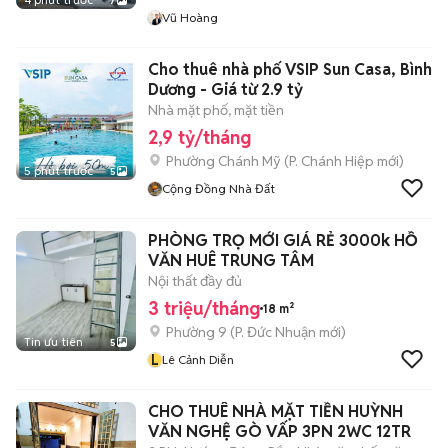
7
Vũ Hoàng
Cho thuê nhà phố VSIP Sun Casa, Bình
Dương - Giá từ 2.9 tỷ
Nhà mặt phố, mặt tiền
2,9 tỷ/tháng
Phường Chánh Mỹ
(
P. Chánh Hiệp
mới)
5 phút trước
5
Cộng Đồng Nhà Đất
PHÒNG TRỌ MỚI GIÁ RẺ 3000k HỒ
VĂN HUÊ TRUNG TÂM
Nội thất đầy đủ
3 triệu/tháng
18 m²
Phường 9
(
P. Đức Nhuận
mới)
Tin ưu tiên
5
L
Lê Cảnh Diễn
CHO THUÊ NHÀ MẶT TIỀN HUỲNH
VĂN NGHỆ GÒ VẤP 3PN 2WC 12TR