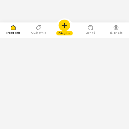
Trang chủ
Quản lý tin
Liên hệ
Tài khoản
Đăng tin
109.000 Bình chọn
Tải ứng dụng Chợ Tốt
Về Chợ Tốt
Quy chế sàn
Chính sách bảo mật
Giải quyết tranh chấp
CÔNG TY TNHH CHỢ TỐT - Người đại diện theo pháp luật:
Nguyễn Trọng Tấn; GPDKKD: 0312120782 do Sở KH & ĐT TP.HCM cấp ngày
11/01/2013;