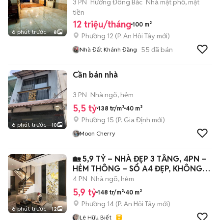
3 PN
Hướng Đông Bắc
Nhà mặt phố, mặt
tiền
12 triệu/tháng
100 m²
6 phút trước
8
Phường 12
(
P. An Hội Tây
mới)
55
đã bán
Nhà Đất Khánh Đăng
Cần bán nhà
3 PN
Nhà ngõ, hẻm
5,5 tỷ
138 tr/m²
40 m²
Phường 15
(
P. Gia Định
mới)
6 phút trước
10
Moon Cherry
🏡 5,9 TỶ – NHÀ ĐẸP 3 TẦNG, 4PN –
HẺM THÔNG – SỔ A4 ĐẸP, KHÔNG
LỘ GIỚI
4 PN
Nhà ngõ, hẻm
5,9 tỷ
148 tr/m²
40 m²
Phường 14
(
P. An Hội Tây
mới)
6 phút trước
12
Lê Hữu Biết