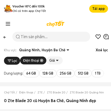
Voucher KFC đến 100k
Tải app
Chỉ có trên app Chợ Tốt
Khu vực:
Quảng Ninh, Huyện Ba Chẽ
Xoá lọc
Điện thoại
Giá
Lọc
Dung lượng:
64 GB
128 GB
256 GB
512 GB
1 TB
2 
Chợ Tốt
Điện thoại
ZTE
ZTE Blade 20
ZTE Blade 20 Quảng Ninh
0 Zte Blade 20 cũ Huyện Ba Chẽ, Quảng Ninh đẹp