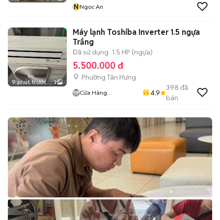
N
Ngoc An
Máy lạnh Toshiba Inverter 1.5 ngựa
Trắng
Đã sử dụng
1.5 HP (ngựa)
5.500.000 đ
Phường Tân Hưng
9 phút trước
2
398
đã
4.9
Cửa Hàng
bán
Huynhvanthanh