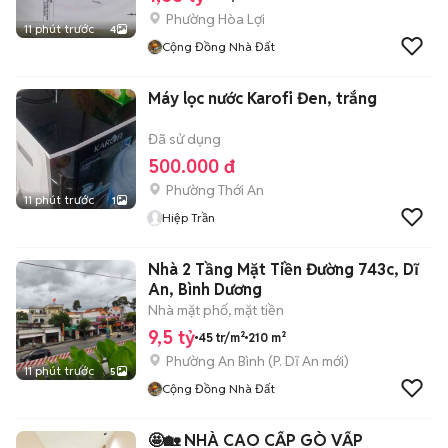
Phường Hòa Lợi
11 phút trước
4
Cộng Đồng Nhà Đất
Máy lọc nước Karofi Đen, trắng
Đã sử dụng
500.000 đ
Phường Thới An
11 phút trước
1
Hiệp Trần
Nhà 2 Tầng Mặt Tiền Đường 743c, Dĩ
An, Bình Dương
Nhà mặt phố, mặt tiền
9,5 tỷ
45 tr/m²
210 m²
Phường An Bình
(
P. Dĩ An
mới)
11 phút trước
5
Cộng Đồng Nhà Đất
🤩🏡 NHÀ CAO CẤP GÒ VẤP