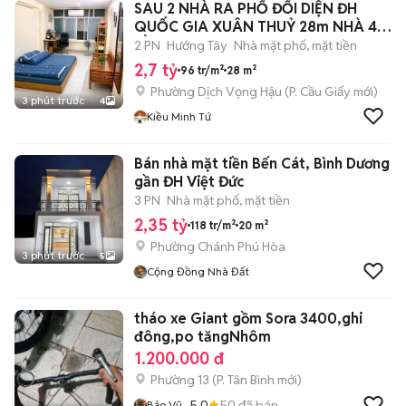
SAU 2 NHÀ RA PHỐ ĐỐI DIỆN ĐH
QUỐC GIA XUÂN THUỶ 28m NHÀ 4
TẦNG 2 Ty7
2 PN
Hướng Tây
Nhà mặt phố, mặt tiền
2,7 tỷ
96 tr/m²
28 m²
Phường Dịch Vọng Hậu
(
P. Cầu Giấy
mới)
3 phút trước
4
Kiều Minh Tứ
Bán nhà mặt tiền Bến Cát, Bình Dương
gần ĐH Việt Đức
3 PN
Nhà mặt phố, mặt tiền
2,35 tỷ
118 tr/m²
20 m²
Phường Chánh Phú Hòa
3 phút trước
5
Cộng Đồng Nhà Đất
tháo xe Giant gồm Sora 3400,ghi
đông,po tăngNhôm
1.200.000 đ
Phường 13
(
P. Tân Bình
mới)
5.0
50
đã bán
Bảo Vũ