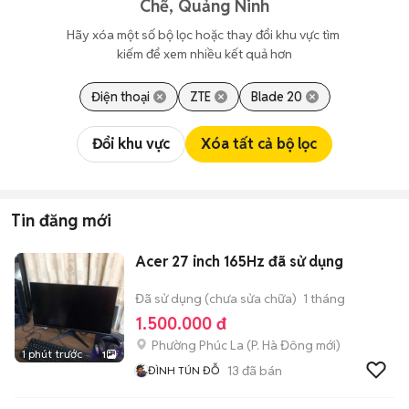
Chẽ, Quảng Ninh
Hãy xóa một số bộ lọc hoặc thay đổi khu vực tìm 
kiếm để xem nhiều kết quả hơn
Điện thoại
ZTE
Blade 20
Đổi khu vực
Xóa tất cả bộ lọc
Tin đăng mới
Acer 27 inch 165Hz đã sử dụng
Đã sử dụng (chưa sửa chữa)
1 tháng
1.500.000 đ
Phường Phúc La
(
P. Hà Đông
mới)
1 phút trước
1
13
đã bán
ĐÌNH TÚN ĐỖ