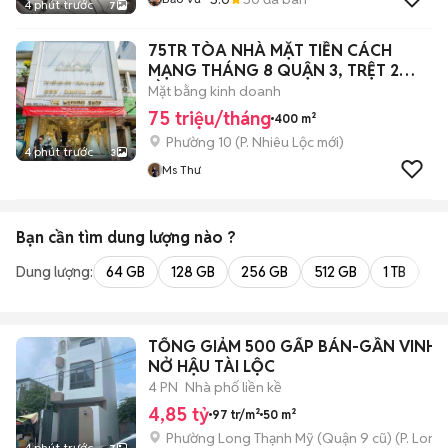
4 phút trước
7
75TR TÒA NHÀ MẶT TIỀN CÁCH
MẠNG THÁNG 8 QUẬN 3, TRỆT 2
LẦU, DTSD 400M2
Mặt bằng kinh doanh
75 triệu/tháng
400 m²
Phường 10
(
P. Nhiêu Lộc
mới)
4 phút trước
3
Ms Thư
Bạn cần tìm
dung lượng
nào ?
Dung lượng:
64 GB
128 GB
256 GB
512 GB
1 TB
2 
TỔNG GIẢM 500 GẤP BÁN-GẦN VINH
NỞ HẬU TÀI LỘC
4 PN
Nhà phố liền kề
4,85 tỷ
97 tr/m²
50 m²
Phường Long Thạnh Mỹ (Quận 9 cũ)
(
P. Long
4 phút trước