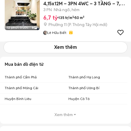
4,15x12M – 3PN 4WC – 3 TẦNG – 7,6
TỶ
3 PN
Nhà ngõ, hẻm
6,7 tỷ
135 tr/m²
50 m²
Phường 11
(
P. Thông Tây Hội
mới)
12 phút trước
8
Lê Hữu Biết
Xem thêm
Mua bán đồ điện tử
Thành phố Cẩm Phả
Thành phố Hạ Long
Thành phố Móng Cái
Thành phố Uông Bí
Huyện Bình Liêu
Huyện Cô Tô
Xem thêm