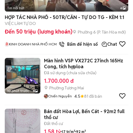
Tin nổi bật
6
+
2
HỢP TÁC NHÀ PHỐ - 50TR/CĂN - TỰ DO TG - KÈM 1:1
VIỆC LÀM TỰ DO
Đến 50 triệu (lương khoán)
Phường 6
(
P. Tân Hòa
mới)
1
đã bán
Bấm để hiện số
Chat
KINH DOANH NHÀ PHỐ HCM
Màn hình VSP VX272C 27inch 165Hz
Cong, tích hợploa
Đã sử dụng (chưa sửa chữa)
1.700.000 đ
Phường Tương Mai
10 phút trước
4
4.5
81
đã bán
Chiến Nguyễn
Bán đất Hòa Lợi, Bến Cát - 92m2 full
thổ cư
Đất thổ cư
1,58 tỷ
17 tr/m²
92 m²