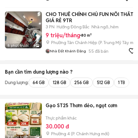
CHO THUÊ CHÍNH CHỦ FUN NÔI THẤT
GIÁ RẺ 9TR
3 PN
Hướng Đông Bắc
Nhà ngõ, hẻm
9 triệu/tháng
80 m²
Phường Tân Chánh Hiệp
(
P. Trung Mỹ Tây
mới
8 phút trước
9
55
đã bán
Nhà Đất Khánh Đăng
Bạn cần tìm
dung lượng
nào ?
Dung lượng:
64 GB
128 GB
256 GB
512 GB
1 TB
2 
Gạo ST25 Thơm dẻo, ngọt cơm
Thực phẩm khác
30.000 đ
Phường 4
(
P. Chánh Hưng
mới)
9 phút trước
1