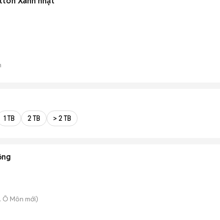
tton Xanh nhạt
n
1 TB
2 TB
> 2 TB
ộng
. Ô Môn
mới)