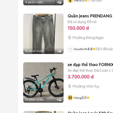
V
5.0
7
đã bán
Viet
9 phút trước
4
Quần jeans PREND
Đã sử dụng
Đồ nữ
150.000 đ
Phường Đông Ngạc
4.8
283
đã bá
Vivuthrift
10 phút trước
3
xe đạp thể thao FORNI
Xe đạp thể thao
Đài Loan
L 
3.700.000 đ
Phường Vĩnh Tuy
H
3.0
Hùng
10 phút trước
8