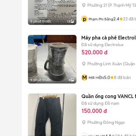
Phường 21
(
P. Thạnh Mỹ T
p
2.4
22
đã 
Phạm Phi Bằng
5 phút trước
12
Máy pha cà phê Electro
Đã sử dụng
Electrolux
520.000 đ
Phường Linh Xuân (Quận 
M
5.0
8
đã bán
MIR HIỀN
5 phút trước
4
Quần ống cong VANCL
Đã sử dụng
Đồ nam
150.000 đ
Phường Đông Ngạc
4.8
286
đã bá