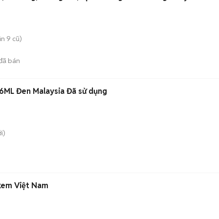
n 9 cũ)
đã bán
6ML Đen Malaysia Đã sử dụng
i)
kem Việt Nam