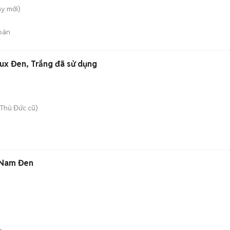
ây
mới)
bán
lux Đen, Trắng đã sử dụng
Thủ Đức cũ)
 Nam Đen
n