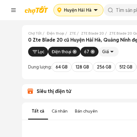
Huyện Hải Hà
Chợ Tốt
Điện thoại
ZTE
ZTE Blade 20
ZTE Blade 20 Q
0 Zte Blade 20 cũ Huyện Hải Hà, Quảng Ninh đ
Lọc
Điện thoại
67
Giá
Dung lượng:
64 GB
128 GB
256 GB
512 GB
Siêu thị điện tử
Tất cả
Cá nhân
Bán chuyên