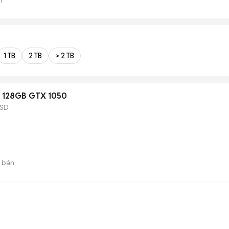
1 TB
2 TB
> 2 TB
D 128GB GTX 1050
SD
 bán