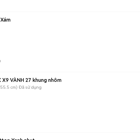
ANG Xám
n
X X9 VÀNH 27 khung nhôm
(55.5 cm)
Đã sử dụng