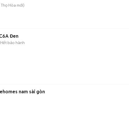
ú Thọ Hòa
mới)
4C6A Đen
Hết bảo hành
ư ehomes nam sài gòn