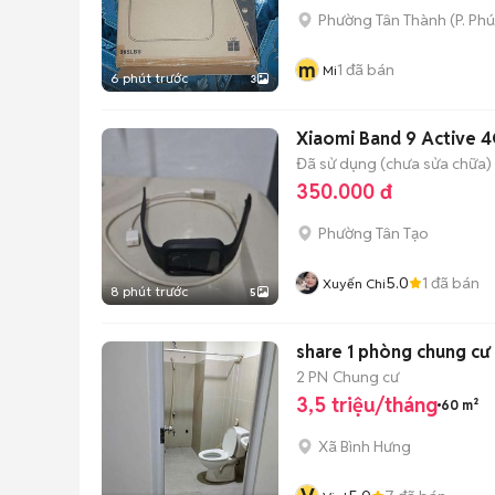
Phường Tân Thành
(
P. Ph
m
1
đã bán
Mi
6 phút trước
3
Xiaomi Band 9 Active 
Đã sử dụng (chưa sửa chữa)
350.000 đ
Phường Tân Tạo
5.0
1
đã bán
Xuyến Chi
8 phút trước
5
share 1 phòng chung c
2 PN
Chung cư
3,5 triệu/tháng
60 m²
Xã Bình Hưng