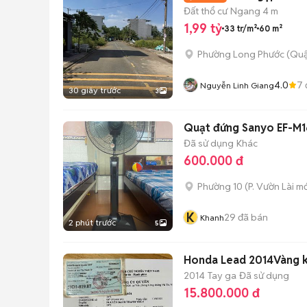
Đất thổ cư
Ngang 4 m
1,99 tỷ
33 tr/m²
60 m²
Phường Long Phước (Quậ
4.0
7
Nguyễn Linh Giang
30 giây trước
3
Quạt đứng Sanyo EF-M1
Đã sử dụng
Khác
600.000 đ
Phường 10
(
P. Vườn Lài
mớ
K
29
đã bán
Khanh
2 phút trước
5
Honda Lead 2014Vàng 
2014
Tay ga
Đã sử dụng
15.800.000 đ