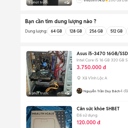
Vivuthrift
5 phút trước
6
Bạn cần tìm
dung lượng
nào ?
Dung lượng:
64 GB
128 GB
256 GB
512 GB
Asus i5-3470 16GB/SS
Intel Core i5
16 GB
320 GB
S
3.750.000 đ
Xã Vĩnh Lộc A
4
đã
Nguyễn Trần Duy Bách
6 phút trước
4
Cân sức khỏe SHBET
Đã sử dụng
120.000 đ