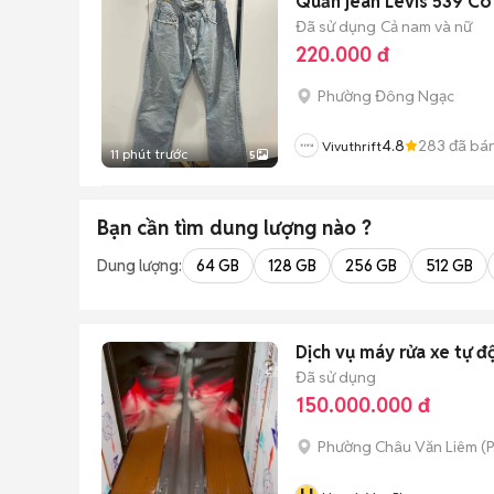
Quần jean Levis 539 Co
Đã sử dụng
Cả nam và nữ
220.000 đ
Phường Đông Ngạc
4.8
283
đã bá
Vivuthrift
11 phút trước
5
Bạn cần tìm
dung lượng
nào ?
Dung lượng:
64 GB
128 GB
256 GB
512 GB
Dịch vụ máy rửa xe tự đ
Đã sử dụng
150.000.000 đ
Phường Châu Văn Liêm
(
P