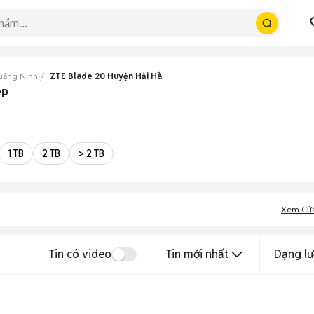
uảng Ninh
ZTE Blade 20 Huyện Hải Hà
ẹp
1 TB
2 TB
> 2 TB
Xem Cử
Tin có video
Tin mới nhất
Dạng lư