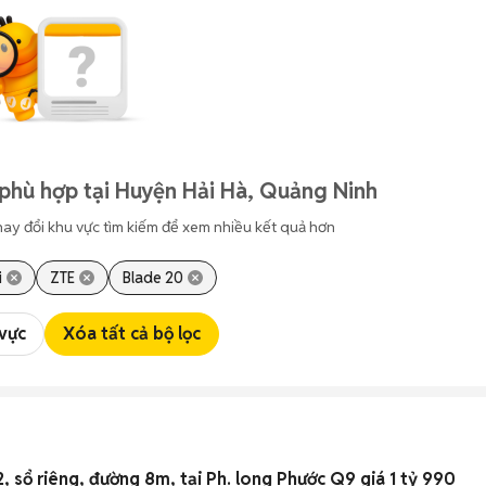
phù hợp tại Huyện Hải Hà, Quảng Ninh
hay đổi khu vực tìm kiếm để xem nhiều kết quả hơn
i
ZTE
Blade 20
 vực
Xóa tất cả bộ lọc
ộp 60m2, sổ riêng, đường 8m, tại Ph. long Phước Q9 giá 1 tỷ 990