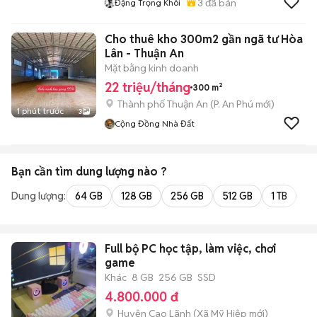
3
đã bán
Đặng Trọng Khôi
Cho thuê kho 300m2 gần ngã tư Hòa
Lân - Thuận An
Mặt bằng kinh doanh
22 triệu/tháng
300 m²
Thành phố Thuận An
(
P. An Phú
mới)
1 phút trước
3
Cộng Đồng Nhà Đất
Bạn cần tìm
dung lượng
nào ?
Dung lượng:
64 GB
128 GB
256 GB
512 GB
1 TB
2 
Full bộ PC học tập, làm việc, chơi
game
Khác
8 GB
256 GB
SSD
4.800.000 đ
Huyện Cao Lãnh
(
Xã Mỹ Hiệp
mới)