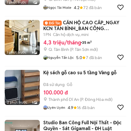
1 phút trước
1
4.2
72
đã bán
Ngọc Tài Moile
CĂN HỘ CAO CẤP_NGAY
KCN TÂN BÌNH_BAN CÔNG
THOÁNG_FULL NỘI THẤT
1 PN
Căn hộ dịch vụ, mini
4,3 triệu/tháng
35 m²
Q. Tân Bình
(
P. Tân Sơn
mới)
1 phút trước
8
5.0
7
đã bán
Nguyễn Tấn Lộc
Kệ sách gỗ cao su 5 tầng Vàng gỗ
Đã sử dụng
Gỗ
100.000 đ
Thành phố Dĩ An
(
P. Đông Hòa
mới)
2 phút trước
5
4.9
16
đã bán
Uyên Uyên
Studio Ban Công Full Nội Thất - Độc
Quyền - Sát Gigamall - ĐH Luật