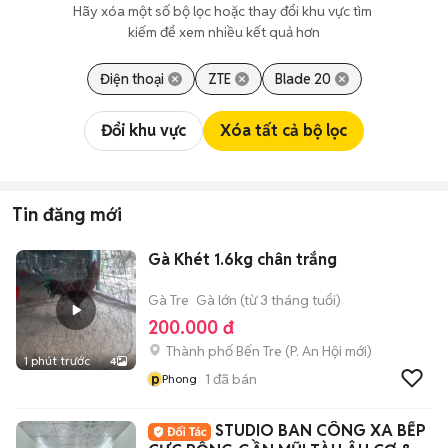
Hãy xóa một số bộ lọc hoặc thay đổi khu vực tìm 
kiếm để xem nhiều kết quả hơn
Điện thoại
ZTE
Blade 20
Đổi khu vực
Xóa tất cả bộ lọc
Tin đăng mới
Gà Khét 1.6kg chân trắng
Gà Tre
Gà lớn (từ 3 tháng tuổi)
200.000 đ
Thành phố Bến Tre
(
P. An Hội
mới)
1 phút trước
4
p
1
đã bán
Phong
STUDIO BAN CÔNG XA BẾP