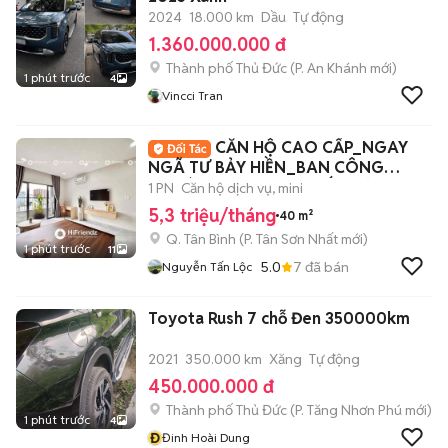
2024
18.000 km
Dầu
Tự động
1.360.000.000 đ
Thành phố Thủ Đức
(
P. An Khánh
mới)
1 phút trước
4
Vincci Tran
CĂN HỘ CAO CẤP_NGAY
NGÃ TƯ BẢY HIỀN_BAN CÔNG
THOÁNG_FULL NỘI THẤT MỚI
1 PN
Căn hộ dịch vụ, mini
5,3 triệu/tháng
40 m²
Q. Tân Bình
(
P. Tân Sơn Nhất
mới)
1 phút trước
11
5.0
7
đã bán
Nguyễn Tấn Lộc
Toyota Rush 7 chỗ Đen 350000km
2021
350.000 km
Xăng
Tự động
450.000.000 đ
Thành phố Thủ Đức
(
P. Tăng Nhơn Phú
mới)
1 phút trước
4
Đ
Đinh Hoài Dung