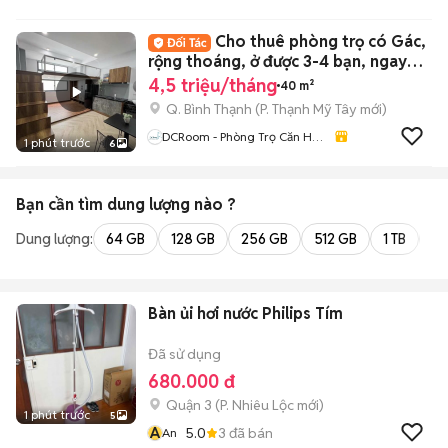
Cho thuê phòng trọ có Gác,
rộng thoáng, ở được 3-4 bạn, ngay
UTH, FTU,
4,5 triệu/tháng
40 m²
Q. Bình Thạnh
(
P. Thạnh Mỹ Tây
mới)
DCRoom - Phòng Trọ Căn Hộ
1 phút trước
6
Giá Rẻ TP.HCM
Bạn cần tìm
dung lượng
nào ?
Dung lượng:
64 GB
128 GB
256 GB
512 GB
1 TB
2 
Bàn ủi hơi nước Philips Tím
Đã sử dụng
680.000 đ
Quận 3
(
P. Nhiêu Lộc
mới)
1 phút trước
5
A
5.0
3
đã bán
An