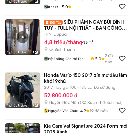
1 phút trước
1
5.0
Irac PC
SIÊU PHẨM NGAY BÙI ĐÌNH
TUÝ - FULL NỘI THẤT - BAN CÔNG
THOÁNG MÁT✨✨
1 PN
Duplex
4,8 triệu/tháng
35 m²
Q. Bình Thạnh
1 phút trước
7
2
đã
5.0
Hệ Thống Căn Hộ Dịch
bán
Vụ Tphcm
Honda Vario 150 2017 zin.mơ đầu làm
khói 9chủ
2017
Tay ga
100 - 175 cc
Đã sử dụng
52.800.000 đ
Huyện Hóc Môn
(
Xã Xuân Thới Sơn
mới)
1 phút trước
7
N
4.9
19
đã bán
Nguyễn Văn Chức
Kia Carnival Signature 2024 Form mới
2025 Xanh