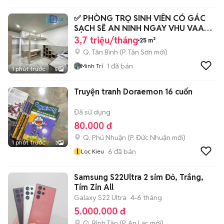
✅ PHÒNG TRỌ SINH VIÊN CÓ GÁC
SẠCH SẼ AN NINH NGAY VHU VAA
CD Y HUIT
3,7 triệu/tháng
25 m²
Q. Tân Bình
(
P. Tân Sơn
mới)
1
đã bán
Minh Trí
1 phút trước
5
Truyện tranh Doraemon 16 cuốn
Đã sử dụng
80.000 đ
Q. Phú Nhuận
(
P. Đức Nhuận
mới)
1 phút trước
3
l
6
đã bán
Loc Kieu
Samsung S22Ultra 2 sim Đỏ, Trắng,
Tím Zin All
Galaxy S22 Ultra
4-6 tháng
5.000.000 đ
Q. Bình Tân
(
P. An Lạc
mới)