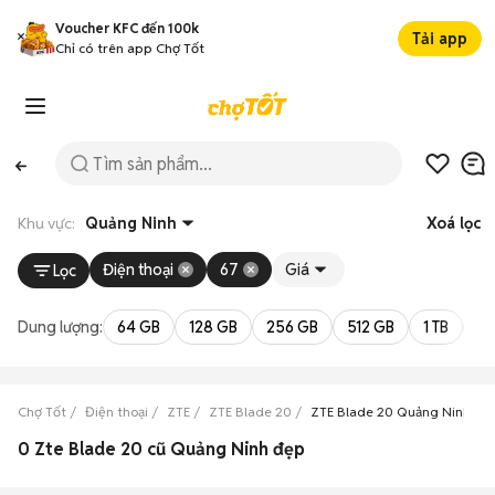
Voucher KFC đến 100k
Tải app
Chỉ có trên app Chợ Tốt
Khu vực:
Quảng Ninh
Xoá lọc
Điện thoại
67
Giá
Lọc
Dung lượng:
64 GB
128 GB
256 GB
512 GB
1 TB
2 
Chợ Tốt
Điện thoại
ZTE
ZTE Blade 20
ZTE Blade 20 Quảng Ninh
0 Zte Blade 20 cũ Quảng Ninh đẹp