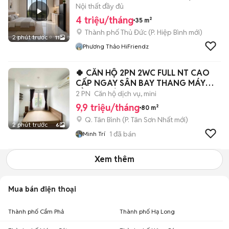
Nội thất đầy đủ
4 triệu/tháng
35 m²
Thành phố Thủ Đức
(
P. Hiệp Bình
mới)
2 phút trước
11
Phương Thảo HiFriendz
🍀 CĂN HỘ 2PN 2WC FULL NT CAO
CẤP NGAY SÂN BAY THANG MÁY
HẦM XE BẢO VỆ
2 PN
Căn hộ dịch vụ, mini
9,9 triệu/tháng
80 m²
Q. Tân Bình
(
P. Tân Sơn Nhất
mới)
2 phút trước
6
1
đã bán
Minh Trí
Xem thêm
Mua bán điện thoại
Thành phố Cẩm Phả
Thành phố Hạ Long