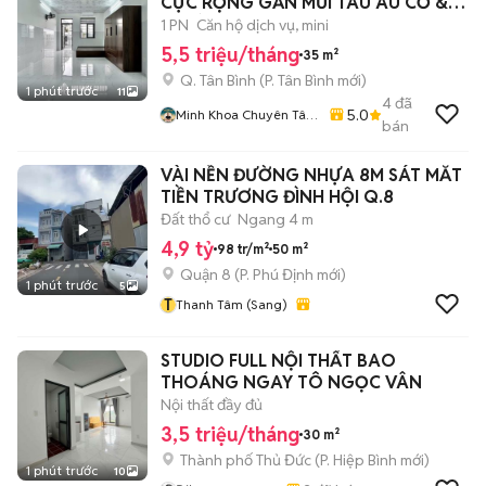
CỰC RỘNG GẦN MŨI TÀU ÂU CƠ &
TRƯỜNG CHINH
1 PN
Căn hộ dịch vụ, mini
5,5 triệu/tháng
35 m²
Q. Tân Bình
(
P. Tân Bình
mới)
1 phút trước
11
4
đã
5.0
Minh Khoa Chuyên Tân
bán
Bình - Tân Phú
VÀI NỀN ĐƯỜNG NHỰA 8M SÁT MĂT
TIỀN TRƯƠNG ĐÌNH HỘI Q.8
Đất thổ cư
Ngang 4 m
4,9 tỷ
98 tr/m²
50 m²
Quận 8
(
P. Phú Định
mới)
1 phút trước
5
T
Thanh Tâm (Sang)
STUDIO FULL NỘI THẤT BAO
THOÁNG NGAY TÔ NGỌC VÂN
Nội thất đầy đủ
3,5 triệu/tháng
30 m²
Thành phố Thủ Đức
(
P. Hiệp Bình
mới)
1 phút trước
10