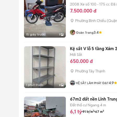
2008
Xe số
100 - 175 cc
Đã 
7.500.000 đ
Phường Bình Chiểu (Quận
3.4
Đoàn Trang
15 giây trước
7
Kệ sắt V lỗ 5 tầng Xám
Mới
Sắt
650.000 đ
Phường Tây Thạnh
4.9
KỆ SẮT LÂM PHÁT ĐẠT
1 phút trước
2
67m2 đất nền Linh Trung 
Đất thổ cư
Ngang 4 m
6,1 tỷ
91 tr/m²
67 m²