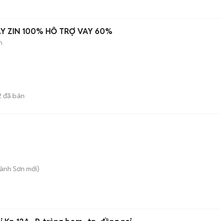
ÁY ZIN 100% HỖ TRỢ VAY 60%
n
2
đã bán
Hành Sơn
mới)