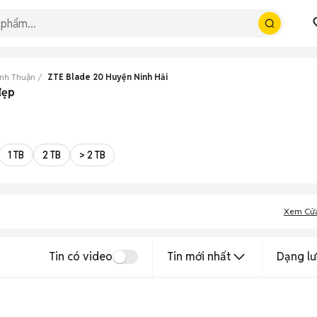
inh Thuận
ZTE Blade 20 Huyện Ninh Hải
đẹp
1 TB
2 TB
> 2 TB
Xem Cử
Tin có video
Tin mới nhất
Dạng lư