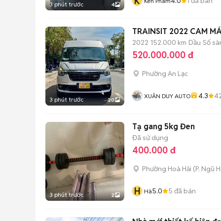
K
4.0
1
đã bán
Ken Pham
3 phút trước
4
TRAINSIT 2022 CAM M
2022
152.000 km
Dầu
Số sà
520.000.000 đ
Phường An Lạc
4.3
4
XUÂN DUY AUTO
3 phút trước
20
Tạ gang 5kg Đen
Đã sử dụng
400.000 đ
Phường Hoà Hải
(
P. Ngũ 
H
5.0
5
đã bán
Hà
3 phút trước
2