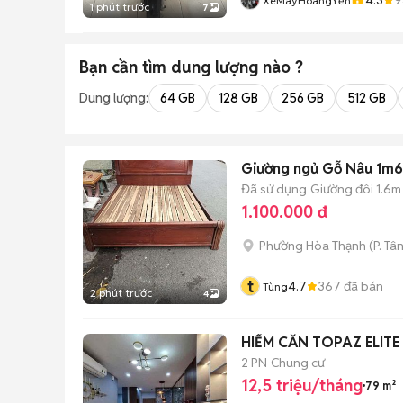
XeMáyHoàngYến
1 phút trước
7
Bạn cần tìm
dung lượng
nào ?
Dung lượng:
64 GB
128 GB
256 GB
512 GB
Giường ngủ Gỗ Nâu 1m6
Đã sử dụng
Giường đôi 1.6m
1.100.000 đ
Phường Hòa Thạnh
(
P. Tâ
t
4.7
367
đã bán
Tùng
2 phút trước
4
HIẾM CĂN TOPAZ ELITE
2 PN
Chung cư
12,5 triệu/tháng
79 m²