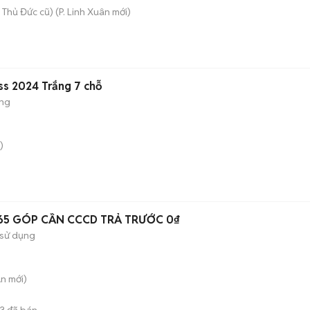
 Thủ Đức cũ)
(
P. Linh Xuân
mới)
ss 2024 Trắng 7 chỗ
ộng
)
2B65 GÓP CẦN CCCD TRẢ TRƯỚC 0₫
sử dụng
An
mới)
3
đã bán