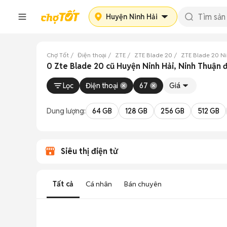
Huyện Ninh Hải
Chợ Tốt
Điện thoại
ZTE
ZTE Blade 20
ZTE Blade 20 N
0 Zte Blade 20 cũ Huyện Ninh Hải, Ninh Thuận 
Lọc
Điện thoại
67
Giá
Dung lượng:
64 GB
128 GB
256 GB
512 GB
Siêu thị điện tử
Tất cả
Cá nhân
Bán chuyên