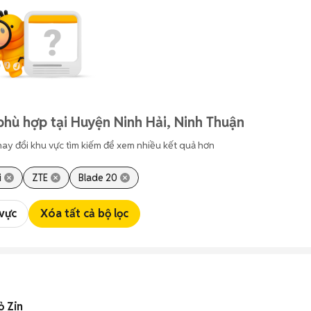
phù hợp tại Huyện Ninh Hải, Ninh Thuận
hay đổi khu vực tìm kiếm để xem nhiều kết quả hơn
i
ZTE
Blade 20
 vực
Xóa tất cả bộ lọc
 Zin