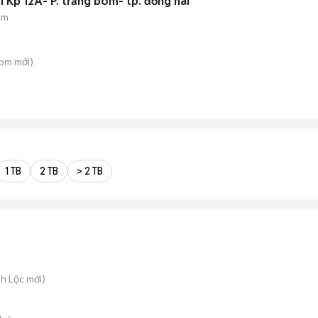
i Kp 12A- P. trảng bom- tp. đồng nai
ẻm
Bom
mới)
1 TB
2 TB
> 2 TB
nh Lộc
mới)