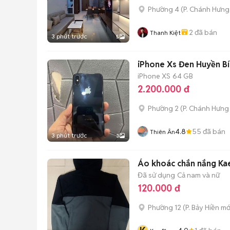
Phường 4
(
P. Chánh Hưng
2
đã bán
Thanh Kiệt
3 phút trước
5
iPhone Xs Đen Huyền Bí
iPhone XS
64 GB
2.200.000 đ
Phường 2
(
P. Chánh Hưng
4.8
55
đã bán
Thiên Ân
3 phút trước
3
Áo khoác chắn nắng Kae
Đã sử dụng
Cả nam và nữ
120.000 đ
Phường 12
(
P. Bảy Hiền
mớ