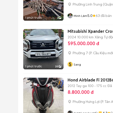
Phường Linh Trung (Quận
5.0
63
đã bán
Minh Lâm
1 phút trước
3
Mitsubishi Xpander Cro
2024
10.000 km
Xăng
Tự đ
595.000.000 đ
Phường 7
(
P. Cầu Kiệu
mới
S
Sang
1 phút trước
20
Hond Airblade Fi 201
2012
Tay ga
100 - 175 cc
Đã 
8.800.000 đ
Phường Hưng Lợi
(
P. Tân 
4.3
9