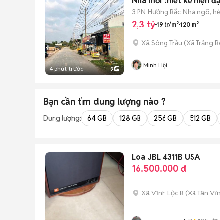
Nhà mới thiết kế hiện đạ
3 PN
Hướng Bắc
Nhà ngõ, h
2,3 tỷ
19 tr/m²
120 m²
Xã Sông Trầu
(
Xã Trảng 
Minh Hội
4 phút trước
9
Bạn cần tìm
dung lượng
nào ?
Dung lượng:
64 GB
128 GB
256 GB
512 GB
Loa JBL 4311B USA
16.500.000 đ
Xã Vĩnh Lộc B
(
Xã Tân Vĩ