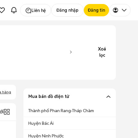
Đăng nhập
Đăng tin
Liên hệ
Xoá
lọc
a hàng
Mua bán đồ điện tử
Thành phố Phan Rang-Tháp Chàm
ới
Huyện Bác Ái
Huyện Ninh Phước