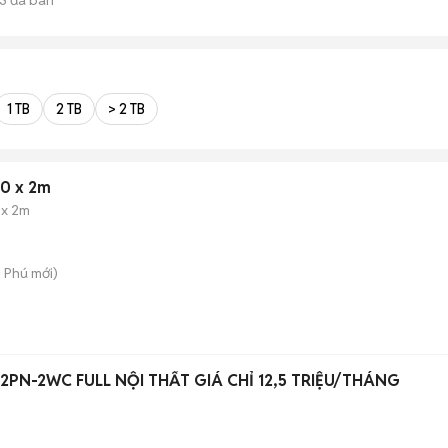
1 TB
2 TB
> 2 TB
0 x 2m
 x 2m
n Phú
mới)
 2PN-2WC FULL NỘI THẤT GIÁ CHỈ 12,5 TRIỆU/THÁNG