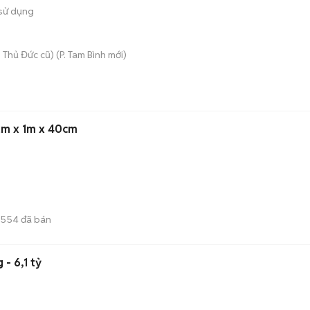
sử dụng
 Thủ Đức cũ)
(
P. Tam Bình
mới)
 2m x 1m x 40cm
554
đã bán
- 6,1 tỷ