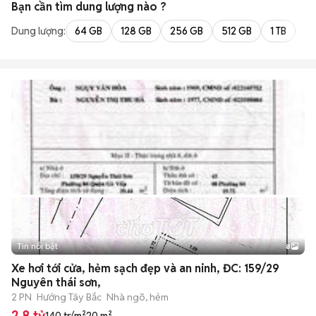
Bạn cần tìm
dung lượng
nào ?
Dung lượng:
64 GB
128 GB
256 GB
512 GB
1 TB
2 
Tin nổi bật
8
+
2
Xe hơi tới cửa, hẻm sạch đẹp và an ninh, ĐC: 159/29
Nguyên thái sơn,
2 PN
Hướng Tây Bắc
Nhà ngõ, hẻm
2,8 tỷ