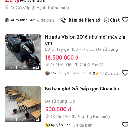
140 tr/m²
20 m²
Q. Gò Vấp
(
P. Hạnh Thông
mới)
8
đã bán
Bấm để hiện số
Chat
Tài Phương Bắc
Honda Vision 2016 như mới máy zin
êm
2016
Tay ga
100 - 175 cc
Đã sử dụng
18.500.000 đ
Q. Ninh Kiều
(
P. Cái Khế
mới)
1 phút trước
8
4.8
772
đã bán
Cửa Hàng Xe Nhật Tài
Bộ bàn ghế Gỗ Gấp gọn Quán ăn
Đã sử dụng
Gỗ
500.000 đ
Q. Tân Phú
(
P. Phú Thọ Hòa
mới)
1 phút trước
2
N
34
đã bán
Nguyễn Linh