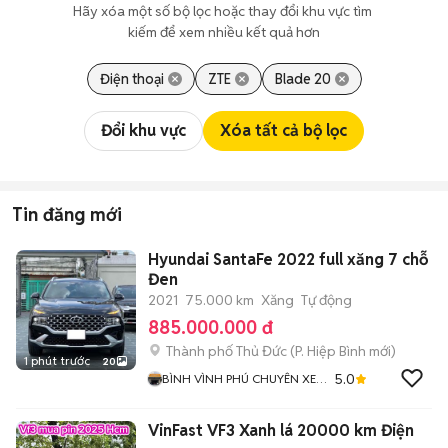
Hãy xóa một số bộ lọc hoặc thay đổi khu vực tìm 
kiếm để xem nhiều kết quả hơn
Điện thoại
ZTE
Blade 20
Đổi khu vực
Xóa tất cả bộ lọc
Tin đăng mới
Hyundai SantaFe 2022 full xăng 7 chỗ
Đen
2021
75.000 km
Xăng
Tự động
885.000.000 đ
Thành phố Thủ Đức
(
P. Hiệp Bình
mới)
1 phút trước
20
5.0
BÌNH VÌNH PHÚ CHUYÊN XE
LƯỚT BAO TEST HÃNG
VinFast VF3 Xanh lá 20000 km Điện