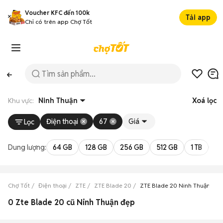
Voucher KFC đến 100k
Tải app
Chỉ có trên app Chợ Tốt
Khu vực:
Ninh Thuận
Xoá lọc
Điện thoại
67
Giá
Lọc
Dung lượng:
64 GB
128 GB
256 GB
512 GB
1 TB
2 
Chợ Tốt
Điện thoại
ZTE
ZTE Blade 20
ZTE Blade 20 Ninh Thuận
0 Zte Blade 20 cũ Ninh Thuận đẹp