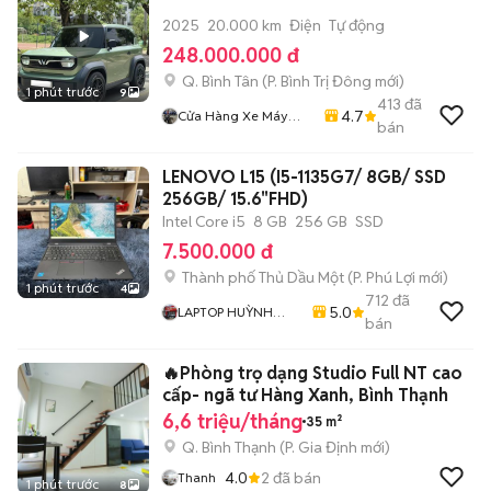
2025
20.000 km
Điện
Tự động
248.000.000 đ
Q. Bình Tân
(
P. Bình Trị Đông
mới)
1 phút trước
9
413
đã
4.7
Cửa Hàng Xe Máy
bán
Trung 50cc
LENOVO L15 (I5-1135G7/ 8GB/ SSD
256GB/ 15.6"FHD)
Intel Core i5
8 GB
256 GB
SSD
7.500.000 đ
Thành phố Thủ Dầu Một
(
P. Phú Lợi
mới)
1 phút trước
4
712
đã
5.0
LAPTOP HUỲNH
bán
PHÁT
🔥Phòng trọ dạng Studio Full NT cao
cấp- ngã tư Hàng Xanh, Bình Thạnh
6,6 triệu/tháng
35 m²
Q. Bình Thạnh
(
P. Gia Định
mới)
4.0
2
đã bán
Thanh
1 phút trước
8