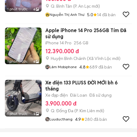
Q. Bình Tân
(
P. An Lạc
mới)
1 phút trước
6
n
5.0
14
đã bán
Nguyễn Thị Anh Thư
Apple iPhone 14 Pro 256GB Tím Đã
sử dụng
iPhone 14 Pro
256 GB
12.390.000 đ
Huyện Bình Chánh
(
Xã Vĩnh Lộc
mới)
1 phút trước
6
4.8
689
đã bán
Lâm Mobiphone
Xe điện 133 PLUSS ĐỜI MỚI bh 6
tháng
Xe đạp điện
Đài Loan
Đã sử dụng
3.900.000 đ
Q. Đống Đa
(
P. Kim Liên
mới)
1 phút trước
5
4.9
280
đã bán
Luuducthang