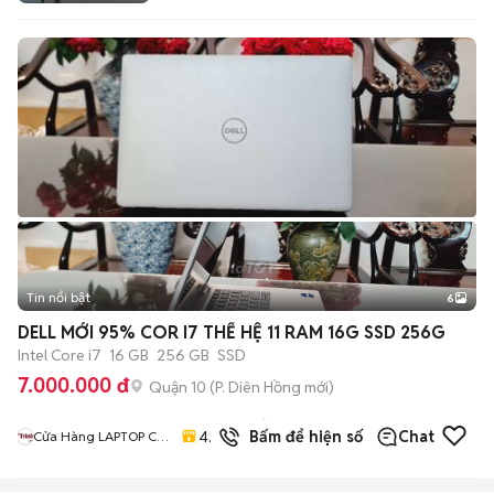
Tin nổi bật
6
+
2
DELL MỚI 95% COR I7 THẾ HỆ 11 RAM 16G SSD 256G
Intel Core i7
16 GB
256 GB
SSD
7.000.000 đ
Quận 10
(
P. Diên Hồng
mới)
46
đã
4.9
Bấm để hiện số
Chat
Cửa Hàng LAPTOP Cũ
bán
Giá Rẻ