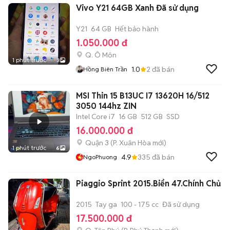
Vivo Y21 64GB Xanh Đã sử dụng
Y21
64 GB
Hết bảo hành
1.050.000 đ
Q. Ô Môn
1 phút trước
3
1.0
2
đã bán
Hồng Biên Trần
MSI Thin 15 B13UC I7 13620H 16/512
3050 144hz ZIN
Intel Core i7
16 GB
512 GB
SSD
16.000.000 đ
Quận 3
(
P. Xuân Hòa
mới)
1 phút trước
6
4.9
335
đã bán
NgoPhuong
Piaggio Sprint 2015.Biển 47.Chính Chủ
2015
Tay ga
100 - 175 cc
Đã sử dụng
17.500.000 đ