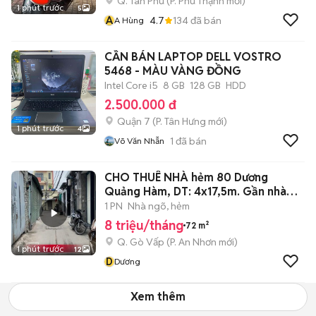
Q. Tân Phú
(
P. Phú Thạnh
mới)
1 phút trước
5
A
4.7
134
đã bán
A Hùng
CẦN BÁN LAPTOP DELL VOSTRO
5468 - MÀU VÀNG ĐỒNG
Intel Core i5
8 GB
128 GB
HDD
2.500.000 đ
Quận 7
(
P. Tân Hưng
mới)
1 phút trước
4
1
đã bán
Võ Văn Nhẫn
CHO THUÊ NHÀ hẻm 80 Dương
Quảng Hàm, DT: 4x17,5m. Gần nhà
thờ Bến Hải
1 PN
Nhà ngõ, hẻm
8 triệu/tháng
72 m²
Q. Gò Vấp
(
P. An Nhơn
mới)
1 phút trước
12
D
Dương
Xem thêm