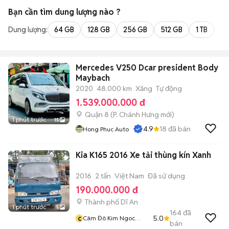
Bạn cần tìm
dung lượng
nào ?
Dung lượng:
64 GB
128 GB
256 GB
512 GB
1 TB
2 
Mercedes V250 Dcar president Body
Maybach
2020
48.000 km
Xăng
Tự động
1.539.000.000 đ
Quận 8
(
P. Chánh Hưng
mới)
1 phút trước
15
4.9
18
đã bán
Hong Phuc Auto
Kia K165 2016 Xe tải thùng kín Xanh
2016
2 tấn
Việt Nam
Đã sử dụng
190.000.000 đ
Thành phố Dĩ An
1 phút trước
5
164
đã
c
5.0
Câm Đô Kim Ngoc
bán
QL1A