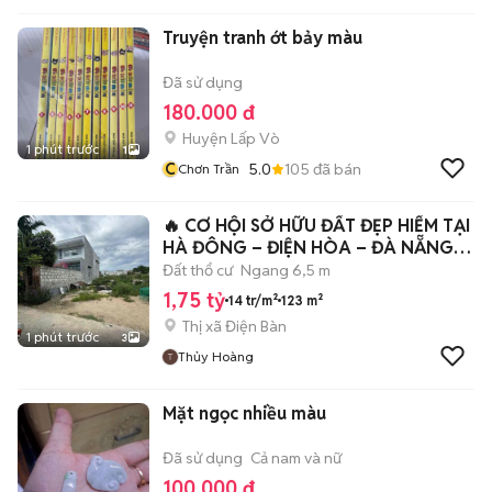
Truyện tranh ớt bảy màu
Đã sử dụng
180.000 đ
Huyện Lấp Vò
1 phút trước
1
C
5.0
105
đã bán
Chơn Trần
🔥 CƠ HỘI SỞ HỮU ĐẤT ĐẸP HIẾM TẠI
HÀ ĐÔNG – ĐIỆN HÒA – ĐÀ NẴNG
🔥 ⸻ 📍
Đất thổ cư
Ngang 6,5 m
1,75 tỷ
14 tr/m²
123 m²
Thị xã Điện Bàn
1 phút trước
3
Thủy Hoàng
Mặt ngọc nhiều màu
Đã sử dụng
Cả nam và nữ
100.000 đ