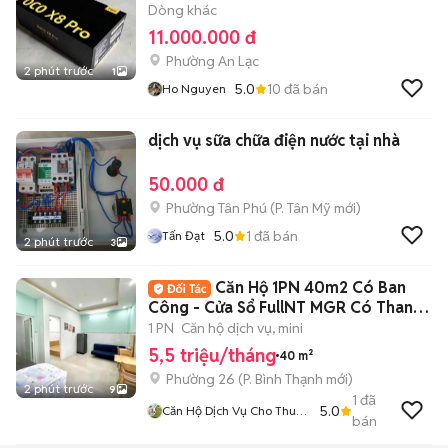
Dòng khác
11.000.000 đ
Phường An Lạc
2 phút trước
1
5.0
10
đã bán
Ho Nguyen
dịch vụ sữa chữa điện nước tại nhà
50.000 đ
Phường Tân Phú
(
P. Tân Mỹ
mới)
5.0
1
đã bán
Tấn Đạt
2 phút trước
3
Căn Hộ 1PN 40m2 Có Ban
Công - Cửa Sổ FullNT MGR Có Thang
Máy
1 PN
Căn hộ dịch vụ, mini
5,5 triệu/tháng
40 m²
Phường 26
(
P. Bình Thạnh
mới)
2 phút trước
9
1
đã
5.0
Căn Hộ Dịch Vụ Cho Thuê
bán
TPHCM