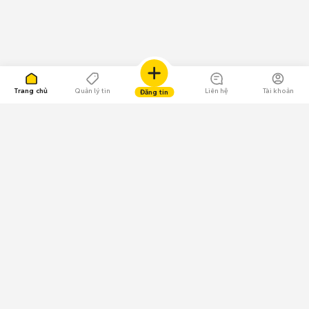
Trang chủ
Quản lý tin
Liên hệ
Tài khoản
Đăng tin
109.000 Bình chọn
Tải ứng dụng Chợ Tốt
Về Chợ Tốt
Quy chế sàn
Chính sách bảo mật
Giải quyết tranh chấp
CÔNG TY TNHH CHỢ TỐT - Người đại diện theo pháp luật:
Nguyễn Trọng Tấn; GPDKKD: 0312120782 do Sở KH & ĐT TP.HCM cấp ngày