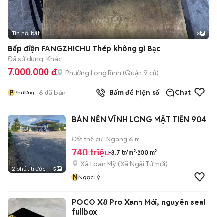
Tin nổi bật
3
Bếp điện FANGZHICHU Thép không gỉ Bạc
Đã sử dụng
Khác
7.000.000 đ
Phường Long Bình (Quận 9 cũ)
P
6
đã bán
Bấm để hiện số
Chat
Phương
BÁN NỀN VĨNH LONG MẶT TIỀN 904
Đất thổ cư
Ngang 6 m
740 triệu
3,7 tr/m²
200 m²
Xã Loan Mỹ
(
Xã Ngãi Tứ
mới)
2 phút trước
5
N
Ngọc Lý
POCO X8 Pro Xanh Mới, nguyên seal
fullbox