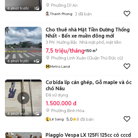
Phường Dĩ An
6 phút trước
3
2
đã bán
Thanh Phong
Cho thuê nhà Mặt Tiền Đường Thống
Nhất - Bến xe muền đông mới
3 PN
Hướng Bắc
Nhà mặt phố, mặt tiền
7,5 triệu/tháng
150 m²
Phường Linh Xuân (Quận Thủ Đức cũ)
6 phút trước
8
M
Metro Land
Cơ bida líp cán ghép, Gỗ maple và óc
chó Nâu
Đã sử dụng
1.500.000 đ
Phường Bình Hòa
6 phút trước
1
L
5.0
8
đã bán
Lê Sang
Piaggio Vespa LX 125Fi 125cc có cccd