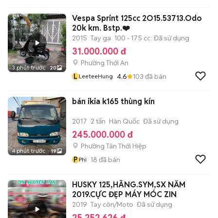
Vespa Sprint 125cc 2O15.53713.Odo
20k km. Bstp.❤️
2015
Tay ga
100 - 175 cc
Đã sử dụng
31.000.000 đ
Phường Thới An
3 phút trước
20
L
4.6
103
đã bán
LeeteeHung
bán ikia k165 thùng kín
2017
2 tấn
Hàn Quốc
Đã sử dụng
245.000.000 đ
Phường Tân Thới Hiệp
4 phút trước
19
P
18
đã bán
Phi
HUSKY 125,HÃNG.SYM,SX NĂM
2019.CỰC ĐẸP MÁY MÓC ZIN
2019
Tay côn/Moto
Đã sử dụng
25.252.626 đ