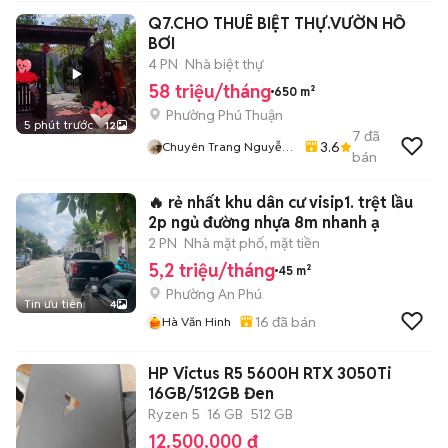
Q7.CHO THUÊ BIỆT THỰ.VƯỜN HỒ
BƠI
4 PN
Nhà biệt thự
58 triệu/tháng
650 m²
Phường Phú Thuận
5 phút trước
12
7
đã
3.6
Chuyên Trang Nguyễn
bán
Văn Quyết
🔥 rẻ nhất khu dân cư visip1. trệt lầu
2p ngủ đường nhựa 8m nhanh ạ
2 PN
Nhà mặt phố, mặt tiền
5,2 triệu/tháng
45 m²
Phường An Phú
Tin ưu tiên
4
16
đã bán
Hà Văn Hinh
HP Victus R5 5600H RTX 3050Ti
16GB/512GB Đen
Ryzen 5
16 GB
512 GB
12.500.000 đ