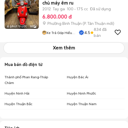
chủ máy êm ru
2012
Tay ga
100 - 175 cc
Đã sử dụng
6.800.000 đ
Phường Bình Thuận
(
P. Tân Thuận
mới)
6 phút trước
10
834
đã
4.5
Xe Trả Góp Hiếu
bán
CT
Xem thêm
Mua bán đồ điện tử
Thành phố Phan Rang-Tháp
Huyện Bác Ái
Chàm
Huyện Ninh Hải
Huyện Ninh Phước
Huyện Thuận Bắc
Huyện Thuận Nam