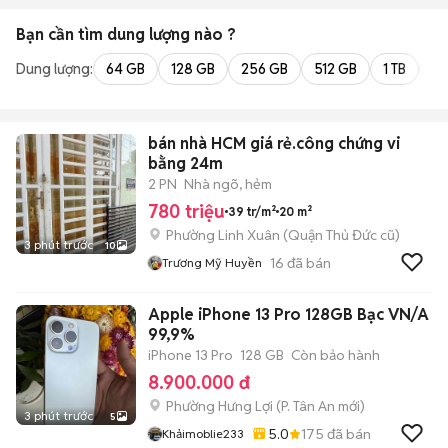
Bạn cần tìm
dung lượng
nào ?
Dung lượng:
64 GB
128 GB
256 GB
512 GB
1 TB
2 
bán nhà HCM giá rẻ.công chứng vi
bằng 24m
2 PN
Nhà ngõ, hẻm
780 triệu
39 tr/m²
20 m²
Phường Linh Xuân (Quận Thủ Đức cũ)
3 phút trước
10
16
đã bán
Trương Mỹ Huyền
Apple iPhone 13 Pro 128GB Bạc VN/A
99,9%
iPhone 13 Pro
128 GB
Còn bảo hành
8.900.000 đ
Phường Hưng Lợi
(
P. Tân An
mới)
3 phút trước
5
5.0
175
đã bán
Khảimoblie233