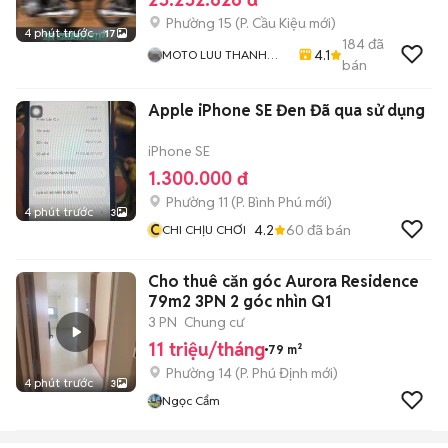
Phường 15
(
P. Cầu Kiệu
mới)
4 phút trước
17
184
đã
4.1
MOTO LUU THANH
bán
HAI-Cua Hang MOTO
LUU THANH HAI 77A
Apple iPhone SE Đen Đã qua sử dụng
Hoang Van Thu , PN ,
TPHCM
iPhone SE
1.300.000 đ
Phường 11
(
P. Bình Phú
mới)
4 phút trước
3
C
4.2
60
đã bán
CHI CHỊU CHƠI
Cho thuê căn góc Aurora Residence
79m2 3PN 2 góc nhìn Q1
3 PN
Chung cư
11 triệu/tháng
79 m²
Phường 14
(
P. Phú Định
mới)
4 phút trước
3
Ngọc Cẩm