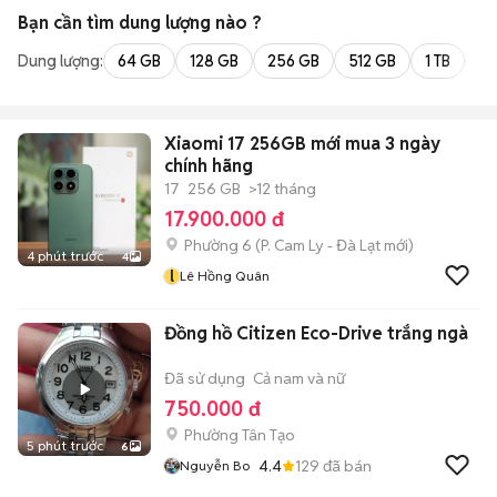
Bạn cần tìm
dung lượng
nào ?
Dung lượng:
64 GB
128 GB
256 GB
512 GB
1 TB
2 
Xiaomi 17 256GB mới mua 3 ngày
chính hãng
17
256 GB
>12 tháng
17.900.000 đ
Phường 6
(
P. Cam Ly - Đà Lạt
mới)
4 phút trước
4
l
Lê Hồng Quân
Đồng hồ Citizen Eco-Drive trắng ngà
Đã sử dụng
Cả nam và nữ
750.000 đ
Phường Tân Tạo
5 phút trước
6
4.4
129
đã bán
Nguyễn Bo