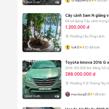
t
5.0
4
đã bán
Ty Nguyen
1 phút trước
4
Cây cảnh Sam N giáng 
Đã sử dụng
Cây cảnh trong
1.200.000 đ
Phường Cầu Ông Lãnh
t
4.0
420
đã bán
Tú
1 phút trước
2
Toyota Innova 2016 G 
2016
120.000 km
Xăng
Số s
288.000.000 đ
Phường 9
(
P. Thông Tây H
5.0
1
đã bán
Hoa Dung
1 phút trước
8