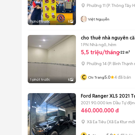
Phường 11
(
P. Thông Tây H
Việt Nguyễn
1 phút trước
5
cho thuê nhà nguyên căn
1 PN
Nhà ngõ, hẻm
5,5 triệu/tháng
22 m²
Phường 14
(
P. Bình Thạnh
C
5.0
4
đã bán
Chi Trang
1 phút trước
5
Ford Ranger XLS 2021 T
2021
90.000 km
Dầu
Tự độn
460.000.000 đ
Xã Ea Tiêu
(
Xã Ea Ktur
mới