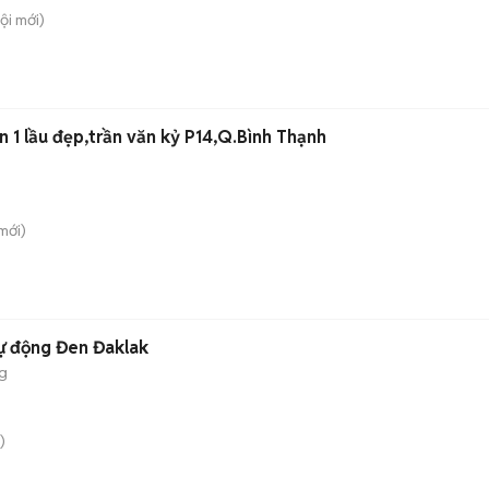
ội
mới)
 1 lầu đẹp,trần văn kỷ P14,Q.Bình Thạnh
mới)
ự động Đen Đaklak
g
)