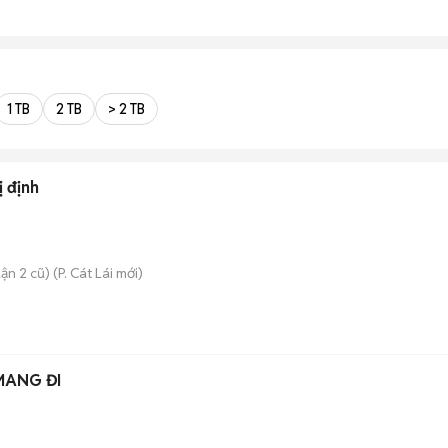
1 TB
2 TB
> 2 TB
 định
ận 2 cũ)
(
P. Cát Lái
mới)
MANG ĐI