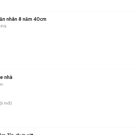
văn nhân 8 năm 40cm
 nhà
xe nhà
àn
ội
mới)