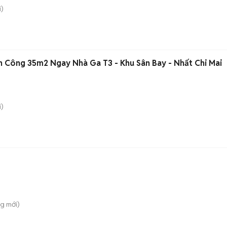
)
n Công 35m2 Ngay Nhà Ga T3 - Khu Sân Bay - Nhất Chi Mai
)
ng
mới)