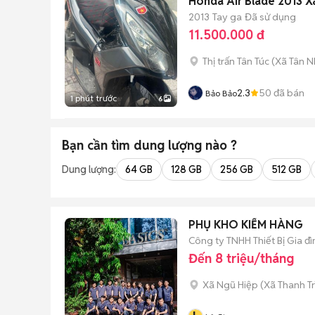
Honda Air Blade 2013 X
2013
Tay ga
Đã sử dụng
11.500.000 đ
Thị trấn Tân Túc
(
Xã Tân N
2.3
50
đã bán
Bảo Bảo
1 phút trước
6
Bạn cần tìm
dung lượng
nào ?
Dung lượng:
64 GB
128 GB
256 GB
512 GB
PHỤ KHO KIỂM HÀNG
Công ty TNHH Thiết Bị Gia đ
Đến 8 triệu/tháng
Xã Ngũ Hiệp
(
Xã Thanh Tr