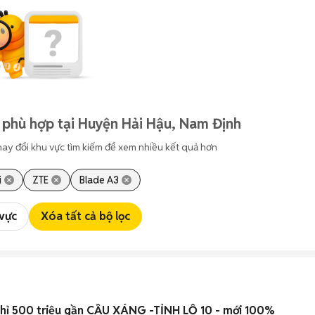
 phù hợp tại Huyện Hải Hậu, Nam Định
hay đổi khu vực tìm kiếm để xem nhiều kết quả hơn
i
ZTE
Blade A3
 vực
Xóa tất cả bộ lọc
hỉ 500 triệu gần CẦU XÁNG -TỈNH LỘ 10 - mới 100%