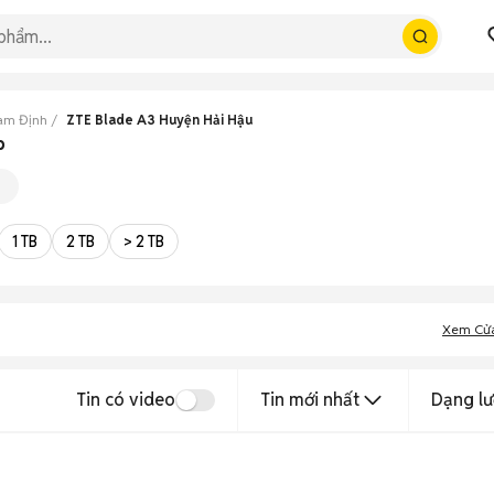
am Định
ZTE Blade A3 Huyện Hải Hậu
p
1 TB
2 TB
> 2 TB
Xem Cử
Tin có video
Tin mới nhất
Dạng lư