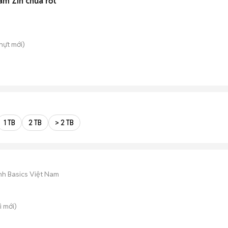
ám Zin chưa rớt
hựt
mới)
1 TB
2 TB
> 2 TB
ình Basics Việt Nam
ì
mới)