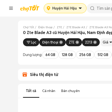
Huyện Hải Hậu
Chợ Tốt
Điện thoại
ZTE
ZTE Blade A3
ZTE Blade A3 N
0 Zte Blade A3 cũ Huyện Hải Hậu, Nam Định đẹ
Lọc
Điện thoại
ZTE
2213
Giá
Dung lượng:
64 GB
128 GB
256 GB
512 GB
Siêu thị điện tử
Tất cả
Cá nhân
Bán chuyên