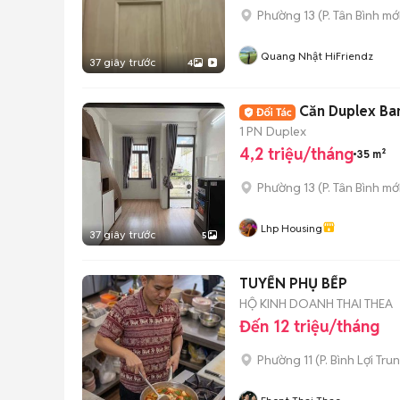
Phường 13
(
P. Tân Bình
mới
Quang Nhật HiFriendz
37 giây trước
4
Căn Duplex Ba
1 PN
Duplex
4,2 triệu/tháng
35 m²
Phường 13
(
P. Tân Bình
mới
Lhp Housing
37 giây trước
5
TUYỂN PHỤ BẾP
HỘ KINH DOANH THAI THEA
Đến 12 triệu/tháng
Phường 11
(
P. Bình Lợi Tru