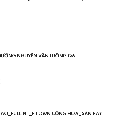
 ĐƯỜNG NGUYỄN VĂN LUÔNG Q6
)
AO_FULL NT_E.TOWN CỘNG HÒA_SÂN BAY