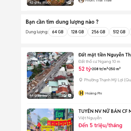
Fhont Thai Thae
42 giây trước
4
Bạn cần tìm
dung lượng
nào ?
Dung lượng:
64 GB
128 GB
256 GB
512 GB
Đất mặt tiền Nguyễn Thị
Đất thổ cư
Ngang 10 m
52 tỷ
208 tr/m²
250 m²
Phường Thạnh Mỹ Lợi (Qu
H
Hoàng Phi
44 giây trước
3
TUYỂN NV NỮ BÁN CF 
Việt Nguyễn
Đến 5 triệu/tháng