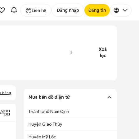
Đăng nhập
Đăng tin
Liên hệ
Xoá
lọc
a hàng
Mua bán đồ điện tử
Thành phố Nam Định
ới
Huyện Giao Thủy
Huyện Mỹ Lộc