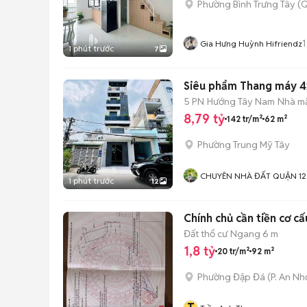
Phường Bình Trưng Tây (Q
1
Gia Hưng Huỳnh Hifriendz
1 phút trước
7
Siêu phẩm Thang máy 4
5 PN
Hướng Tây Nam
Nhà mặ
8,79 tỷ
142 tr/m²
62 m²
Phường Trung Mỹ Tây
CHUYÊN NHÀ ĐẤT QUẬN 12
1 phút trước
12
Chính chủ cần tiền cơ c
Đất thổ cư
Ngang 6 m
1,8 tỷ
20 tr/m²
92 m²
Phường Đập Đá
(
P. An Nh