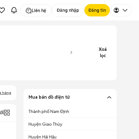
Đăng nhập
Đăng tin
Liên hệ
Xoá
lọc
a hàng
Mua bán đồ điện tử
Thành phố Nam Định
ới
Huyện Giao Thủy
Huyện Hải Hậu