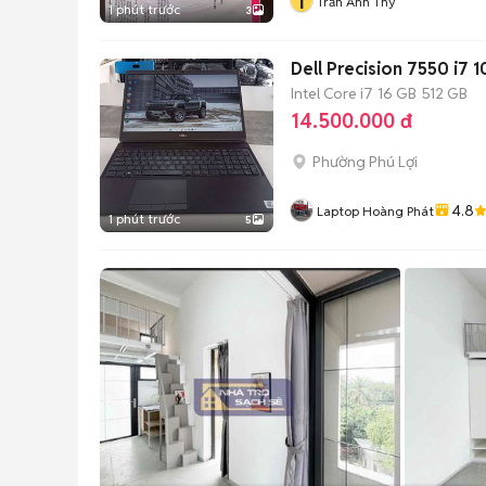
T
Trần Anh Thy
1 phút trước
3
Dell Precision 7550 i7
Intel Core i7
16 GB
512 GB
14.500.000 đ
Phường Phú Lợi
4.8
Laptop Hoàng Phát
1 phút trước
5