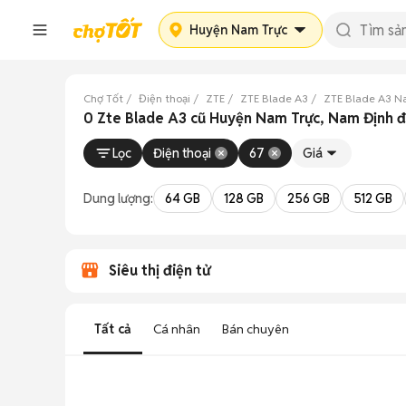
Huyện Nam Trực
Chợ Tốt
Điện thoại
ZTE
ZTE Blade A3
ZTE Blade A3 N
0 Zte Blade A3 cũ Huyện Nam Trực, Nam Định 
Lọc
Điện thoại
67
Giá
Dung lượng:
64 GB
128 GB
256 GB
512 GB
Siêu thị điện tử
Tất cả
Cá nhân
Bán chuyên