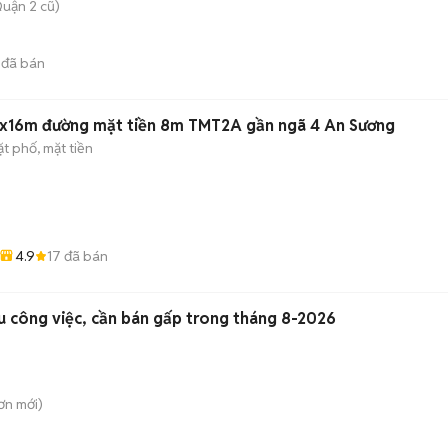
uận 2 cũ)
đã bán
x16m đường mặt tiền 8m TMT2A gần ngã 4 An Sương
t phố, mặt tiền
4.9
17
đã bán
ấu công việc, cần bán gấp trong tháng 8-2026
ơn
mới)