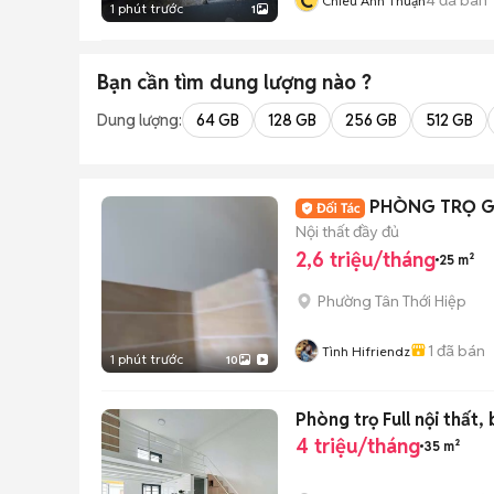
C
Chiêu Anh Thuận
1 phút trước
1
Bạn cần tìm
dung lượng
nào ?
Dung lượng:
64 GB
128 GB
256 GB
512 GB
PHÒNG TRỌ GIÁ
Nội thất đầy đủ
2,6 triệu/tháng
25 m²
Phường Tân Thới Hiệp
1
đã bán
Tình Hifriendz
1 phút trước
10
Phòng trọ Full nội thất
4 triệu/tháng
35 m²