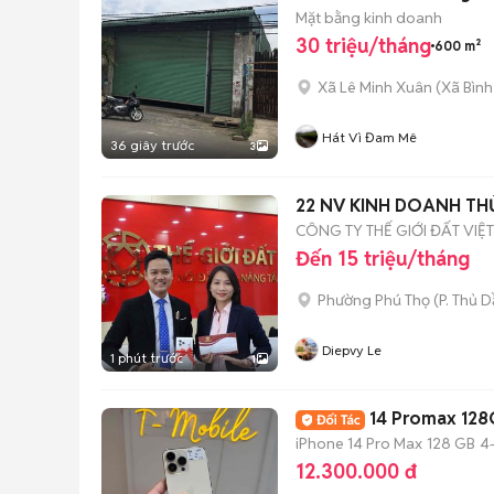
Mặt bằng kinh doanh
30 triệu/tháng
600 m²
Xã Lê Minh Xuân
(
Xã Bình
Hát Vì Đam Mê
36 giây trước
3
22 NV KINH DOANH TH
CÔNG TY THẾ GIỚI ĐẤT VIỆT
Đến 15 triệu/tháng
Phường Phú Thọ
(
P. Thủ 
Diepvy Le
1 phút trước
1
14 Promax 128
iPhone 14 Pro Max
128 GB
4
12.300.000 đ