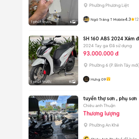
Phường Phương Liệt
4.3
1
Ngô Tráng T Mobile
1 phút trước
6
SH 160 ABS 2024 Xám đ
2024
Tay ga
Đã sử dụng
93.000.000 đ
Phường 6
(
P. Bình Tây
mới
Hưng 09
1 phút trước
15
tuyển thợ sơn , phụ sơn
Chiêu anh Thuận
Thương lượng
Phường An Khê
4
đã bán