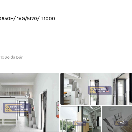
 10850H/ 16G/512G/ T1000
1086
đã bán
+
2