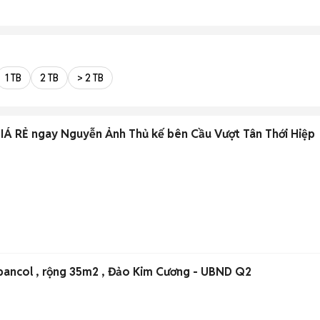
1 TB
2 TB
> 2 TB
 RẺ ngay Nguyễn Ảnh Thủ kế bên Cầu Vượt Tân Thới Hiệp
, bancol , rộng 35m2 , Đảo Kim Cương - UBND Q2