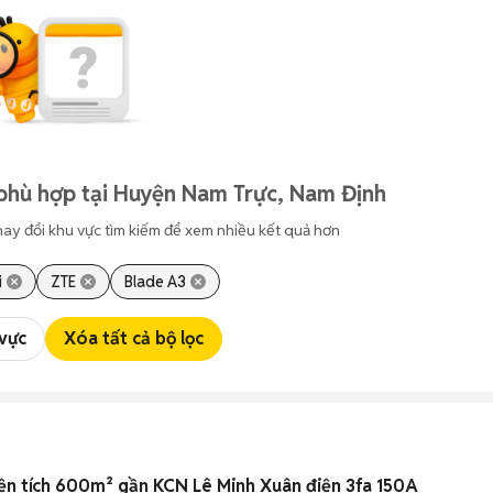
phù hợp tại Huyện Nam Trực, Nam Định
hay đổi khu vực tìm kiếm để xem nhiều kết quả hơn
i
ZTE
Blade A3
 vực
Xóa tất cả bộ lọc
n tích 600m² gần KCN Lê Minh Xuân điện 3fa 150A