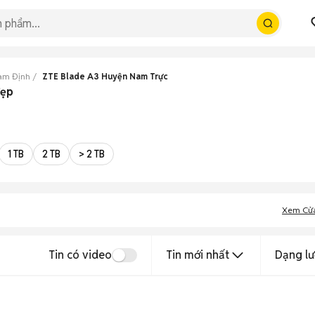
am Định
ZTE Blade A3 Huyện Nam Trực
đẹp
1 TB
2 TB
> 2 TB
Xem Cử
Tin có video
Tin mới nhất
Dạng lư