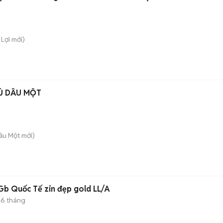
 Lợi
mới)
Ủ DẦU MỘT
Dầu Một
mới)
Gb Quốc Tế zin đẹp gold LL/A
-6 tháng