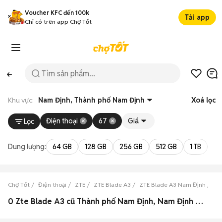
Voucher KFC đến 100k
Tải app
Chỉ có trên app Chợ Tốt
Khu vực:
Nam Định, Thành phố Nam Định
Xoá lọc
Điện thoại
67
Giá
Lọc
Dung lượng:
64 GB
128 GB
256 GB
512 GB
1 TB
2 
Chợ Tốt
Điện thoại
ZTE
ZTE Blade A3
ZTE Blade A3 Nam Định
ZT
0 Zte Blade A3 cũ Thành phố Nam Định, Nam Định đẹp