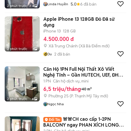
5.0
6
đã bán
Linda Huyền
2 phút trước
4
Apple iPhone 13 128GB Đỏ Đã sử
dụng
iPhone 13
128 GB
4.500.000 đ
Xã Trung Chánh
(
Xã Bà Điểm
mới)
2 phút trước
3
d
2
đã bán
Du
Căn Hộ 1PN Full Nội Thất Xô Viết
Nghệ Tĩnh – Gần HUTECH, UEF, ĐH
GTVT
1 PN
Căn hộ dịch vụ, mini
6,5 triệu/tháng
40 m²
Phường 25
(
P. Thạnh Mỹ Tây
mới)
2 phút trước
6
Ngọc Nha
🚨🚨CH cao cấp 1-2PN
BALCONY ngay PHAN XÍCH LONG🌳
ngã tư Phú NHuận🌳