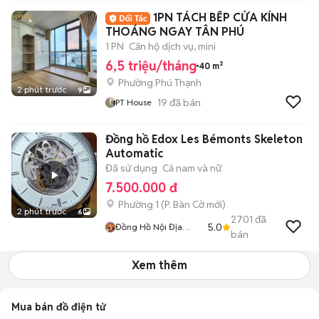
1PN TÁCH BẾP CỬA KÍNH
THOÁNG NGAY TÂN PHÚ
1 PN
Căn hộ dịch vụ, mini
6,5 triệu/tháng
40 m²
Phường Phú Thạnh
2 phút trước
9
19
đã bán
PT House
Đồng hồ Edox Les Bémonts Skeleton
Automatic
Đã sử dụng
Cả nam và nữ
7.500.000 đ
Phường 1
(
P. Bàn Cờ
mới)
2 phút trước
6
2701
đã
5.0
Đồng Hồ Nội Địa
bán
Nhật
Xem thêm
Mua bán đồ điện tử