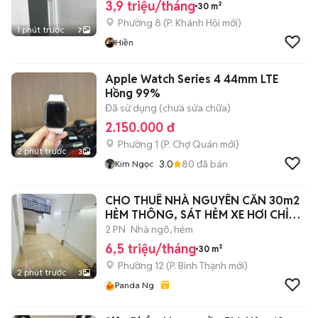
3,9 triệu/tháng
30 m²
Phường 8
(
P. Khánh Hội
mới)
1 phút trước
7
Hiền
Apple Watch Series 4 44mm LTE
Hồng 99%
Đã sử dụng (chưa sửa chữa)
2.150.000 đ
Phường 1
(
P. Chợ Quán
mới)
2 phút trước
3
3.0
80
đã bán
Kim Ngọc
CHO THUÊ NHÀ NGUYÊN CĂN 30m2
HẺM THÔNG, SÁT HẺM XE HƠI CHỈ
6.5tr
2 PN
Nhà ngõ, hẻm
6,5 triệu/tháng
30 m²
Phường 12
(
P. Bình Thạnh
mới)
2 phút trước
3
Panda Ng