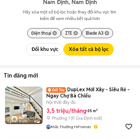
Nam Định, Nam Định
Hãy xóa một số bộ lọc hoặc thay đổi khu vực tìm 
kiếm để xem nhiều kết quả hơn
Điện thoại
ZTE
Blade A3
Đổi khu vực
Xóa tất cả bộ lọc
Tin đăng mới
DupLex Mới Xây - Siêu Rẻ -
Ngay Chợ Bà Chiểu
Nội thất đầy đủ
3,5 triệu/tháng
35 m²
Phường 1
(
P. Gia Định
mới)
1 phút trước
8
Khắc Thường HiFriendz