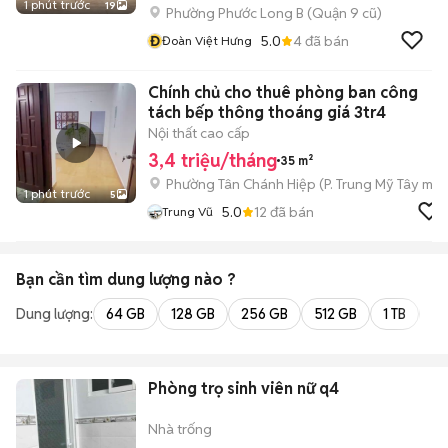
1 phút trước
19
Phường Phước Long B (Quận 9 cũ)
Đ
5.0
4
đã bán
Đoàn Việt Hưng
Chính chủ cho thuê phòng ban công
tách bếp thông thoáng giá 3tr4
Nội thất cao cấp
3,4 triệu/tháng
35 m²
Phường Tân Chánh Hiệp
(
P. Trung Mỹ Tây
mới
1 phút trước
5
5.0
12
đã bán
Trung Vũ
Bạn cần tìm
dung lượng
nào ?
Dung lượng:
64 GB
128 GB
256 GB
512 GB
1 TB
2 
Phòng trọ sinh viên nữ q4
Nhà trống