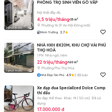
PHÒNG TRỌ SINH VIÊN GÒ VẤP
Nội thất đầy đủ
4,5 triệu/tháng
25 m²
Phường 16
(
P. An Hội Đông
mới)
1 phút trước
4
3.7
Minh Trường
NHÀ HXH 8X20M, KHU CHỢ VẢI PHÚ
THỌ HOÀ
1 PN
Nhà ngõ, hẻm
22 triệu/tháng
160 m²
Phường Phú Thọ Hòa
1 phút trước
3
4.9
2
đã bán
Nhà Đẹp Tân Phú
Xe đạp đua Specialized Dolce Comp
thi đấu
Xe đạp thể thao
Khác
M ( 50 cm)
Đã sử
dụng
17.000.000 đ