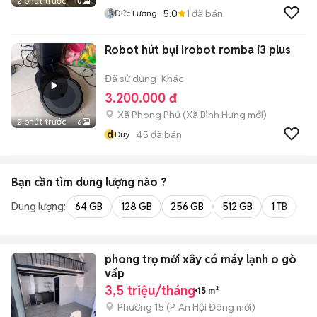
2 phút trước
10
5.0
1
đã bán
Đức Lương
Robot hút bụi Irobot romba i3 plus
Đã sử dụng
Khác
3.200.000 đ
Xã Phong Phú
(
Xã Bình Hưng
mới)
2 phút trước
6
d
45
đã bán
Duy
Bạn cần tìm
dung lượng
nào ?
Dung lượng:
64 GB
128 GB
256 GB
512 GB
1 TB
2 
phong trọ mới xây có máy lạnh o gò
vấp
3,5 triệu/tháng
15 m²
Phường 15
(
P. An Hội Đông
mới)