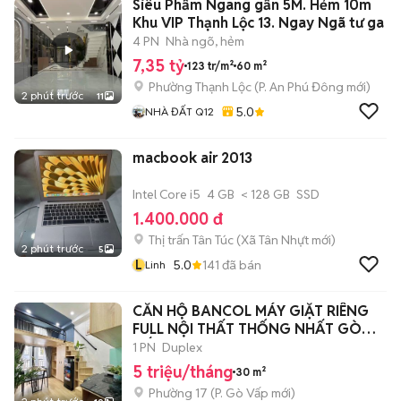
Siêu Phẩm Ngang gần 5M. Hẻm 10m
Khu VIP Thạnh Lộc 13. Ngay Ngã tư ga
4 PN
Nhà ngõ, hẻm
7,35 tỷ
123 tr/m²
60 m²
Phường Thạnh Lộc
(
P. An Phú Đông
mới)
2 phút trước
11
5.0
NHÀ ĐẤT Q12
macbook air 2013
Intel Core i5
4 GB
< 128 GB
SSD
1.400.000 đ
Thị trấn Tân Túc
(
Xã Tân Nhựt
mới)
2 phút trước
5
L
5.0
141
đã bán
Linh
CĂN HỘ BANCOL MÁY GIẶT RIÊNG
FULL NỘI THẤT THỐNG NHẤT GÒ
VẤP
1 PN
Duplex
5 triệu/tháng
30 m²
Phường 17
(
P. Gò Vấp
mới)