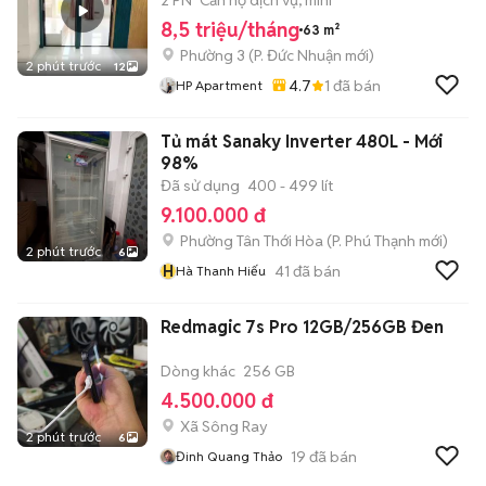
2 PN
Căn hộ dịch vụ, mini
8,5 triệu/tháng
63 m²
Phường 3
(
P. Đức Nhuận
mới)
2 phút trước
12
4.7
1
đã bán
HP Apartment
Tủ mát Sanaky Inverter 480L - Mới
98%
Đã sử dụng
400 - 499 lít
9.100.000 đ
Phường Tân Thới Hòa
(
P. Phú Thạnh
mới)
2 phút trước
6
H
41
đã bán
Hà Thanh Hiếu
Redmagic 7s Pro 12GB/256GB Đen
Dòng khác
256 GB
4.500.000 đ
Xã Sông Ray
2 phút trước
6
19
đã bán
Đinh Quang Thảo