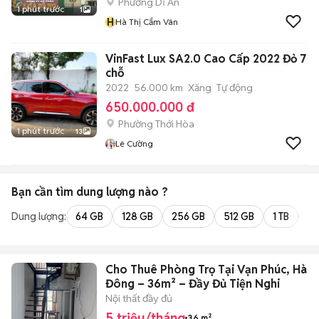
Phường Dĩ An
1 phút trước
1
H
Hà Thị Cẩm Vân
VinFast Lux SA2.0 Cao Cấp 2022 Đỏ 7
chỗ
2022
56.000 km
Xăng
Tự động
650.000.000 đ
Phường Thới Hòa
1 phút trước
13
Lê Cường
Bạn cần tìm
dung lượng
nào ?
Dung lượng:
64 GB
128 GB
256 GB
512 GB
1 TB
2 
Cho Thuê Phòng Trọ Tại Vạn Phúc, Hà
Đông – 36m² – Đầy Đủ Tiện Nghi
Nội thất đầy đủ
5 triệu/tháng
36 m²