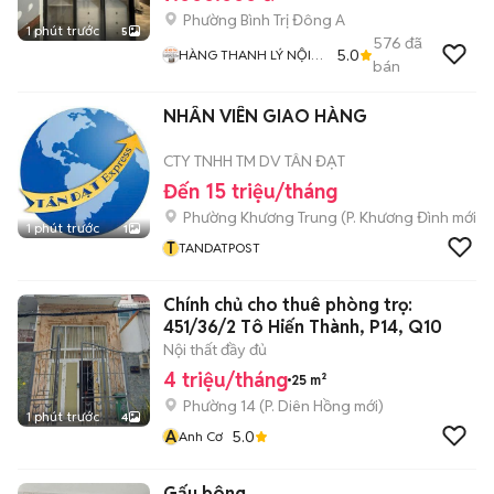
Phường Bình Trị Đông A
1 phút trước
5
576
đã
5.0
HÀNG THANH LÝ NỘI
bán
THẤT 268
NHÂN VIÊN GIAO HÀNG
CTY TNHH TM DV TÂN ĐẠT
Đến 15 triệu/tháng
Phường Khương Trung
(
P. Khương Đình
mới)
1 phút trước
1
T
TANDATPOST
Chính chủ cho thuê phòng trọ:
451/36/2 Tô Hiến Thành, P14, Q10
Nội thất đầy đủ
4 triệu/tháng
25 m²
Phường 14
(
P. Diên Hồng
mới)
1 phút trước
4
A
5.0
Anh Cơ
Gấu bông