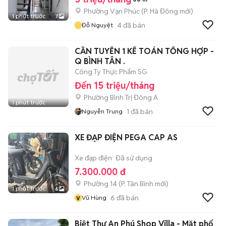
Phường Vạn Phúc
(
P. Hà Đông
mới)
1 phút trước
7
4
đã bán
Đỗ Nguyệt
CẦN TUYỂN 1 KẾ TOÁN TỔNG HỢP -
Q BÌNH TÂN .
Công Ty Thực Phẩm SG
Đến 15 triệu/tháng
Phường Bình Trị Đông A
1 phút trước
1
đã bán
Nguyễn Trung
XE ĐẠP ĐIỆN PEGA CAP AS
Xe đạp điện
Đã sử dụng
7.300.000 đ
Phường 14
(
P. Tân Bình
mới)
1 phút trước
6
v
6
đã bán
Vũ Hùng
Biệt Thự An Phú Shop Villa - Mặt phố