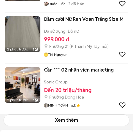
2
đã bán
Quốc Tuấn
Đầm cưới Nữ Ren Voan Trắng Size M
Đã sử dụng
Đồ nữ
999.000 đ
Phường 21
(
P. Thạnh Mỹ Tây
mới)
2 phút trước
2
T
Thi Nguyen
Cần *** 02 nhân viên marketing
Sonic Group
Đến 20 triệu/tháng
Phường Đông Hòa
2 phút trước
1
5.0
MINH TOÀN
Xem thêm