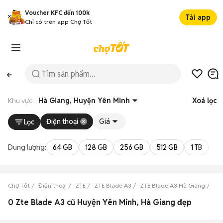
Voucher KFC đến 100k
Tải app
Chỉ có trên app Chợ Tốt
Khu vực:
Hà Giang, Huyện Yên Minh
Xoá lọc
Điện thoại
Giá
Lọc
Dung lượng:
64 GB
128 GB
256 GB
512 GB
1 TB
2 
Chợ Tốt
Điện thoại
ZTE
ZTE Blade A3
ZTE Blade A3 Hà Giang
ZTE
0 Zte Blade A3 cũ Huyện Yên Minh, Hà Giang đẹp