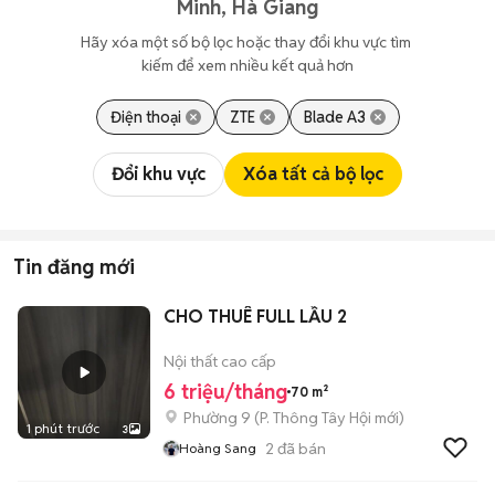
Minh, Hà Giang
Hãy xóa một số bộ lọc hoặc thay đổi khu vực tìm 
kiếm để xem nhiều kết quả hơn
Điện thoại
ZTE
Blade A3
Đổi khu vực
Xóa tất cả bộ lọc
Tin đăng mới
CHO THUÊ FULL LẦU 2
Nội thất cao cấp
6 triệu/tháng
70 m²
Phường 9
(
P. Thông Tây Hội
mới)
1 phút trước
3
2
đã bán
Hoàng Sang