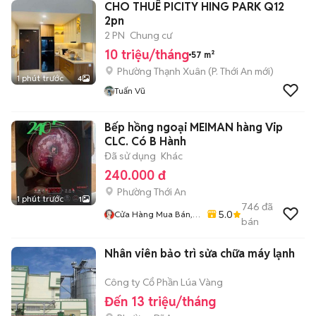
CHO THUÊ PICITY HING PARK Q12
2pn
2 PN
Chung cư
10 triệu/tháng
57 m²
Phường Thạnh Xuân
(
P. Thới An
mới)
1 phút trước
4
Tuấn Vũ
Bếp hồng ngoại MEIMAN hàng Vip
CLC. Có B Hành
Đã sử dụng
Khác
240.000 đ
Phường Thới An
1 phút trước
1
746
đã
5.0
Cửa Hàng Mua Bán,
bán
Sửa Chữa Quạt
Nhân viên bảo trì sửa chữa máy lạnh
Công ty Cổ Phần Lúa Vàng
Đến 13 triệu/tháng