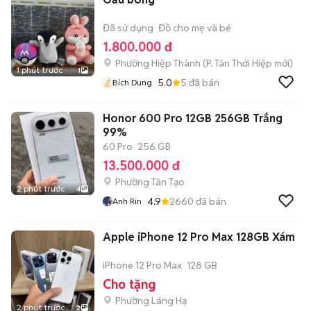
Đã sử dụng
Đồ cho mẹ và bé
1.800.000 đ
Phường Hiệp Thành
(
P. Tân Thới Hiệp
mới)
1 phút trước
1
5.0
5
đã bán
Bích Dung
Honor 600 Pro 12GB 256GB Trắng
99%
60 Pro
256 GB
13.500.000 đ
Phường Tân Tạo
2 phút trước
4
4.9
2660
đã bán
Anh Rin
Apple iPhone 12 Pro Max 128GB Xám
iPhone 12 Pro Max
128 GB
Cho tặng
Phường Láng Hạ
2 phút trước
2