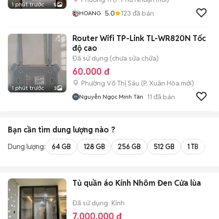
1 phút trước
5
5.0
123
đã bán
HOANG
Router Wifi TP-Link TL-WR820N Tốc
độ cao
Đã sử dụng (chưa sửa chữa)
60.000 đ
Phường Võ Thị Sáu
(
P. Xuân Hòa
mới)
1 phút trước
3
11
đã bán
Nguyễn Ngọc Minh Tân
Bạn cần tìm
dung lượng
nào ?
Dung lượng:
64 GB
128 GB
256 GB
512 GB
1 TB
2 
Tủ quần áo Kính Nhôm Đen Cửa lùa
Đã sử dụng
Kính
7.000.000 đ