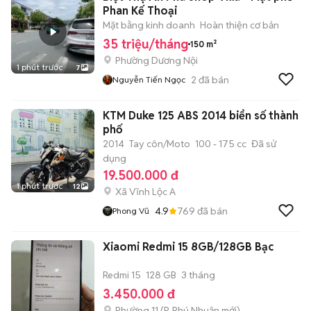
Phan Kế Thoại
Mặt bằng kinh doanh
Hoàn thiện cơ bản
35 triệu/tháng
150 m²
Phường Dương Nội
1 phút trước
7
2
đã bán
Nguyễn Tiến Ngọc
KTM Duke 125 ABS 2014 biển số thành
phố
2014
Tay côn/Moto
100 - 175 cc
Đã sử
dụng
19.500.000 đ
1 phút trước
12
Xã Vĩnh Lộc A
4.9
769
đã bán
Phong Vũ
Xiaomi Redmi 15 8GB/128GB Bạc
Redmi 15
128 GB
3 tháng
3.450.000 đ
Phường 11
(
P. Phú Nhuận
mới)