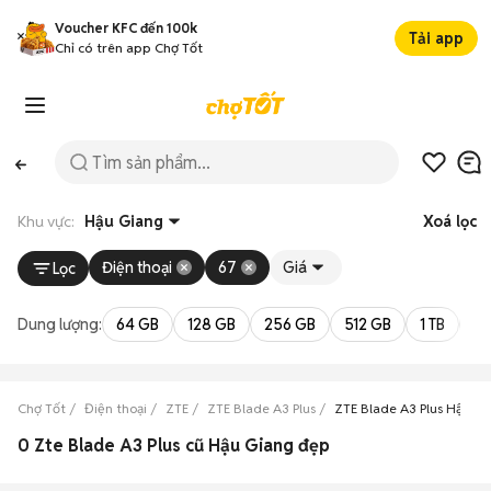
Voucher KFC đến 100k
Tải app
Chỉ có trên app Chợ Tốt
Khu vực:
Hậu Giang
Xoá lọc
Điện thoại
67
Giá
Lọc
Dung lượng:
64 GB
128 GB
256 GB
512 GB
1 TB
2 
Chợ Tốt
Điện thoại
ZTE
ZTE Blade A3 Plus
ZTE Blade A3 Plus Hậu G
0 Zte Blade A3 Plus cũ Hậu Giang đẹp