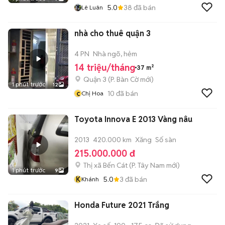
5.0
38
đã bán
Lê Luân
nhà cho thuê quận 3
4 PN
Nhà ngõ, hẻm
14 triệu/tháng
37 m²
Quận 3
(
P. Bàn Cờ
mới)
1 phút trước
12
c
10
đã bán
Chị Hoa
Toyota Innova E 2013 Vàng nâu
2013
420.000 km
Xăng
Số sàn
215.000.000 đ
Thị xã Bến Cát
(
P. Tây Nam
mới)
1 phút trước
9
K
5.0
3
đã bán
Khánh
Honda Future 2021 Trắng