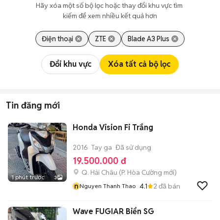
Hãy xóa một số bộ lọc hoặc thay đổi khu vực tìm 
kiếm để xem nhiều kết quả hơn
Điện thoại
ZTE
Blade A3 Plus
Đổi khu vực
Xóa tất cả bộ lọc
Tin đăng mới
Honda Vision Fi Trắng
2016
Tay ga
Đã sử dụng
19.500.000 đ
Q. Hải Châu
(
P. Hòa Cường
mới)
1 phút trước
3
n
4.1
2
đã bán
Nguyen Thanh Thao
Wave FUGIAR Biển SG