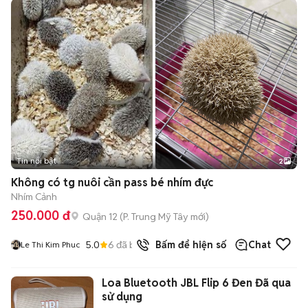
Tin nổi bật
2
Không có tg nuôi cần pass bé nhím đực
Nhím Cảnh
250.000 đ
Quận 12
(
P. Trung Mỹ Tây
mới)
5.0
6
đã bán
Bấm để hiện số
Chat
Le Thi Kim Phuc
Loa Bluetooth JBL Flip 6 Đen Đã qua
sử dụng