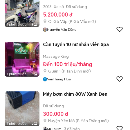
2013
Xe số
Đã sử dụng
5.200.000 đ
Q. Gò Vấp
(
P. Gò Vấp
mới)
1 phút trước
5
Nguyễn Văn Dũng
Cần tuyển 10 nữ nhân viên Spa
Massage King
Đến 100 triệu/tháng
Quận 1
(
P. Tân Định
mới)
1 phút trước
1
VanThang Hua
Máy bơm chìm 80W Xanh Đen
Đã sử dụng
300.000 đ
Huyện Yên Mô
(
P. Yên Thắng
mới)
1 phút trước
2
3
đã bán
Su Takim