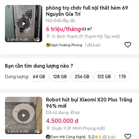
phòng trọ chdv full nội thất hẻm 69
Nguyễn Gia Trí
Nội thất đầy đủ
6 triệu/tháng
32 m²
Q. Bình Thạnh
(
P. Thạnh Mỹ Tây
mới)
2 phút trước
5
N
1
đã bán
Ngô Hoàng Phong
Bạn cần tìm
dung lượng
nào ?
Dung lượng:
64 GB
128 GB
256 GB
512 GB
1 TB
2 
Robot hút bụi Xiaomi X20 Plus Trắng
96% mới
Đã sử dụng
Khác
4.500.000 đ
Quận 11
(
P. Minh Phụng
mới)
2 phút trước
3
5.0
4
đã bán
Đam Mê Công Nghệ