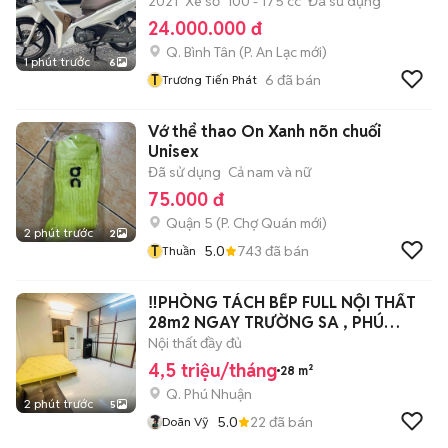
2021
Xe số
100 - 175 cc
Đã sử dụng
24.000.000 đ
Q. Bình Tân
(
P. An Lạc
mới)
1 phút trước
6
T
6
đã bán
Trương Tiến Phát
Vớ thể thao On Xanh nõn chuối
Unisex
Đã sử dụng
Cả nam và nữ
75.000 đ
Quận 5
(
P. Chợ Quán
mới)
2 phút trước
2
T
5.0
743
đã bán
Thuần
‼️PHÒNG TÁCH BẾP FULL NỘI THẤT
28m2 NGAY TRƯỜNG SA , PHÚ
NHUẬN‼️
Nội thất đầy đủ
4,5 triệu/tháng
28 m²
Q. Phú Nhuận
2 phút trước
5
5.0
22
đã bán
Doãn Vỹ