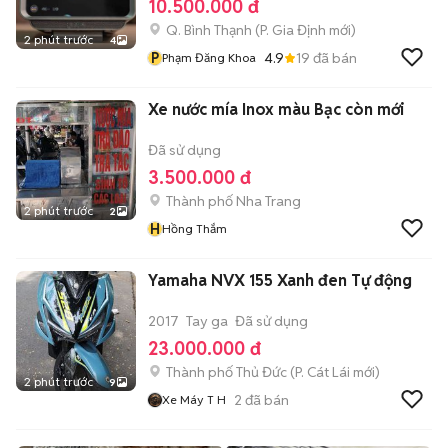
10.500.000 đ
Q. Bình Thạnh
(
P. Gia Định
mới)
2 phút trước
4
P
4.9
19
đã bán
Phạm Đăng Khoa
Xe nước mía Inox màu Bạc còn mới
Đã sử dụng
3.500.000 đ
Thành phố Nha Trang
2 phút trước
2
H
Hồng Thắm
Yamaha NVX 155 Xanh đen Tự động
2017
Tay ga
Đã sử dụng
23.000.000 đ
Thành phố Thủ Đức
(
P. Cát Lái
mới)
2 phút trước
9
2
đã bán
Xe Máy T H