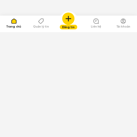
Trang chủ
Quản lý tin
Liên hệ
Tài khoản
Đăng tin
109.000 Bình chọn
Tải ứng dụng Chợ Tốt
Về Chợ Tốt
Quy chế sàn
Chính sách bảo mật
Giải quyết tranh chấp
CÔNG TY TNHH CHỢ TỐT - Người đại diện theo pháp luật:
Nguyễn Trọng Tấn; GPDKKD: 0312120782 do Sở KH & ĐT TP.HCM cấp ngày
11/01/2013;
GPMXH: 185/GP-BTTTT do Bộ Thông tin và Truyền thông