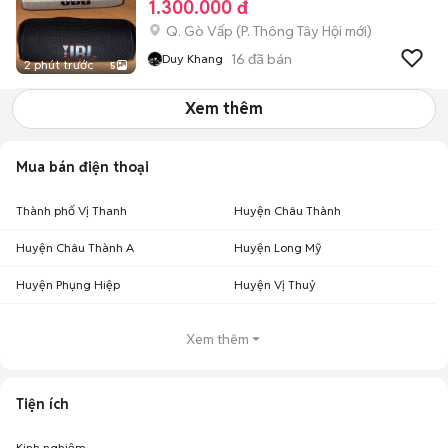
1.300.000 đ
Q. Gò Vấp
(
P. Thông Tây Hội
mới)
16
đã bán
Duy Khang
2 phút trước
5
Xem thêm
Mua bán điện thoại
Thành phố Vị Thanh
Huyện Châu Thành
Huyện Châu Thành A
Huyện Long Mỹ
Huyện Phụng Hiệp
Huyện Vị Thuỷ
Xem thêm
Tiện ích
Kinh nghiệm