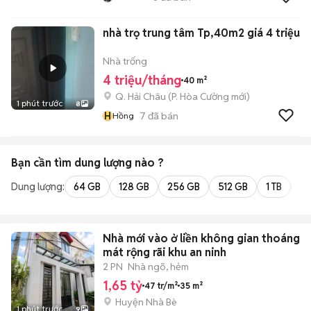
nhà trọ trung tâm Tp,40m2 giá 4 triệu
Nhà trống
4 triệu/tháng
40 m²
Q. Hải Châu
(
P. Hòa Cường
mới)
1 phút trước
8
H
7
đã bán
Hồng
Bạn cần tìm
dung lượng
nào ?
Dung lượng:
64 GB
128 GB
256 GB
512 GB
1 TB
2 
Nhà mới vào ở liền không gian thoáng
mát rộng rãi khu an ninh
2 PN
Nhà ngõ, hẻm
1,65 tỷ
47 tr/m²
35 m²
Huyện Nhà Bè
1 phút trước
9