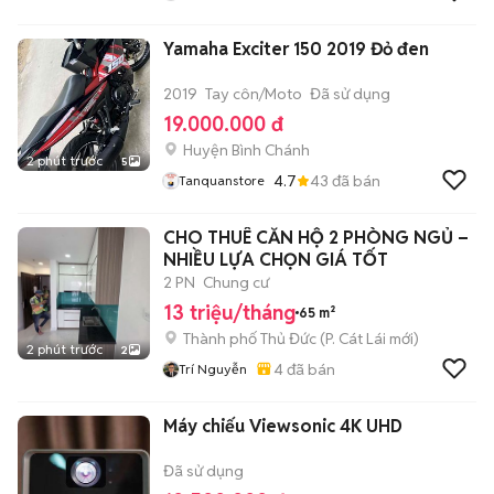
Yamaha Exciter 150 2019 Đỏ đen
2019
Tay côn/Moto
Đã sử dụng
19.000.000 đ
Huyện Bình Chánh
2 phút trước
5
4.7
43
đã bán
Tanquanstore
CHO THUÊ CĂN HỘ 2 PHÒNG NGỦ –
NHIỀU LỰA CHỌN GIÁ TỐT
2 PN
Chung cư
13 triệu/tháng
65 m²
Thành phố Thủ Đức
(
P. Cát Lái
mới)
2 phút trước
2
4
đã bán
Trí Nguyễn
Máy chiếu Viewsonic 4K UHD
Đã sử dụng