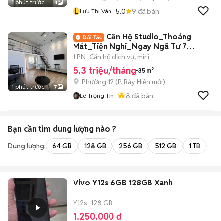
1 phút trước
4
L
5.0
9
đã bán
Lưu Thi Vân
Căn Hộ Studio_Thoáng
Mát_Tiện Nghi_Ngay Ngã Tư 7
Hiền_Lote Cộng Hoà
1 PN
Căn hộ dịch vụ, mini
5,3 triệu/tháng
35 m²
Phường 12
(
P. Bảy Hiền
mới)
1 phút trước
7
8
đã bán
Lê Trọng Tín
Bạn cần tìm
dung lượng
nào ?
Dung lượng:
64 GB
128 GB
256 GB
512 GB
1 TB
2 
Vivo Y12s 6GB 128GB Xanh
Y12s
128 GB
1.250.000 đ