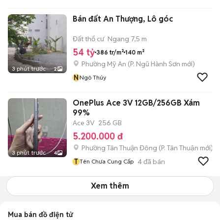
Bán đất An Thượng, Lô góc
Đất thổ cư
Ngang 7,5 m
54 tỷ
386 tr/m²
140 m²
Phường Mỹ An
(
P. Ngũ Hành Sơn
mới)
3 phút trước
2
N
Ngô Thúy
OnePlus Ace 3V 12GB/256GB Xám
99%
Ace 3V
256 GB
5.200.000 đ
Phường Tân Thuận Đông
(
P. Tân Thuận
mới)
3 phút trước
4
T
4
đã bán
Tên Chưa Cung Cấp
Xem thêm
Mua bán đồ điện tử