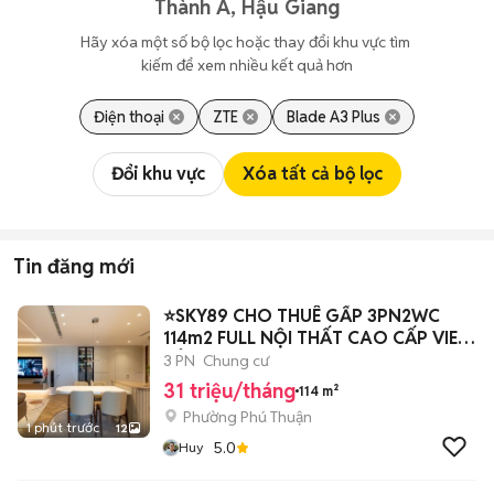
Thành A, Hậu Giang
Hãy xóa một số bộ lọc hoặc thay đổi khu vực tìm 
kiếm để xem nhiều kết quả hơn
Điện thoại
ZTE
Blade A3 Plus
Đổi khu vực
Xóa tất cả bộ lọc
Tin đăng mới
⭐SKY89 CHO THUÊ GẤP 3PN2WC
114m2 FULL NỘI THẤT CAO CẤP VIEW
SÔNG
3 PN
Chung cư
31 triệu/tháng
114 m²
Phường Phú Thuận
1 phút trước
12
5.0
Huy