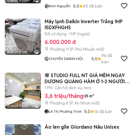
2 phút trước
2
5.0
45
đã bán
Kiim Nguyễn
Máy lạnh Daikin Inverter Trắng 1HP
I5DXFHGHS
Đã sử dụng
1 HP (ngựa)
6.000.000 đ
Phường 11
(
P. Phú Nhuận
mới)
2 phút trước
1
96
đã
5.0
CHUYÊN DAIKIN NỘI
bán
ĐỊA
🌸 STUDIO FULL NT GIÁ MỀM NGAY
DƯƠNG QUẢNG HÀM Ở 1-2 NGƯỜI
THOẢI MÁI 🔥
1 PN
Căn hộ dịch vụ, mini
3,6 triệu/tháng
25 m²
Phường 6
(
P. An Nhơn
mới)
2 phút trước
11
5.0
14
đã bán
Lê Thị Phương Trinh
Áo len gile Giordano Nâu Unisex