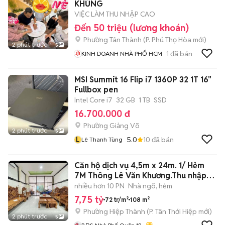
KHỦNG
VIỆC LÀM THU NHẬP CAO
Đến 50 triệu (lương khoán)
Phường Tân Thành
(
P. Phú Thọ Hòa
mới)
2 phút trước
5
1
đã bán
KINH DOANH NHÀ PHỐ HCM
MSI Summit 16 Flip i7 1360P 32 1T 16"
Fullbox pen
Intel Core i7
32 GB
1 TB
SSD
16.700.000 đ
Phường Giảng Võ
2 phút trước
5
L
5.0
10
đã bán
Lê Thanh Tùng
Căn hộ dịch vụ 4,5m x 24m. 1/ Hẻm
7M Thông Lê Văn Khương.Thu nhập
30tr
nhiều hơn 10 PN
Nhà ngõ, hẻm
7,75 tỷ
72 tr/m²
108 m²
Phường Hiệp Thành
(
P. Tân Thới Hiệp
mới)
2 phút trước
5