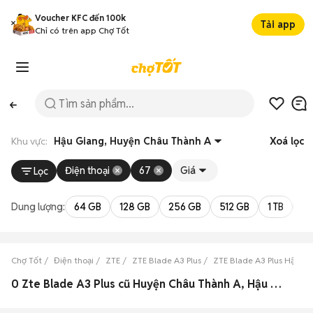
Voucher KFC đến 100k
Tải app
Chỉ có trên app Chợ Tốt
Khu vực:
Hậu Giang, Huyện Châu Thành A
Xoá lọc
Điện thoại
67
Giá
Lọc
Dung lượng:
64 GB
128 GB
256 GB
512 GB
1 TB
2 
Chợ Tốt
Điện thoại
ZTE
ZTE Blade A3 Plus
ZTE Blade A3 Plus Hậu G
0 Zte Blade A3 Plus cũ Huyện Châu Thành A, Hậu Giang đẹp