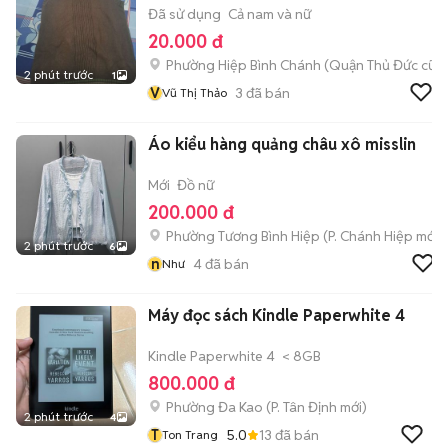
Đã sử dụng
Cả nam và nữ
20.000 đ
Phường Hiệp Bình Chánh (Quận Thủ Đức cũ)
2 phút trước
1
V
3
đã bán
Vũ Thị Thảo
Áo kiểu hàng quảng châu xô misslin
Mới
Đồ nữ
200.000 đ
Phường Tương Bình Hiệp
(
P. Chánh Hiệp
mới)
2 phút trước
6
n
4
đã bán
Như
Máy đọc sách Kindle Paperwhite 4
Kindle Paperwhite 4
< 8GB
800.000 đ
Phường Đa Kao
(
P. Tân Định
mới)
2 phút trước
4
T
5.0
13
đã bán
Ton Trang