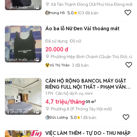
Xã Tân Thạnh Đông
(
Xã Phú Hòa Đông
mới)
1 phút trước
3
5.0
103
đã bán
Hưng Hồ
Áo ba lỗ Nữ Đen Vải thoáng mát
Đã sử dụng
Đồ nữ
20.000 đ
Phường Hiệp Bình Chánh (Quận Thủ Đức cũ)
1 phút trước
1
V
3
đã bán
Vũ Thị Thảo
CĂN HỘ RỘNG BANCOL MÁY GIẶT
RIÊNG FULL NỘI THẤT - PHẠM VĂN
CHIÊU
1 PN
Căn hộ dịch vụ, mini
4,7 triệu/tháng
35 m²
Phường 8
(
P. Thông Tây Hội
mới)
2 phút trước
9
5.0
1
đã bán
Đức Lương
VIỆC LÀM THÊM - TỰ DO - THU NHẬP