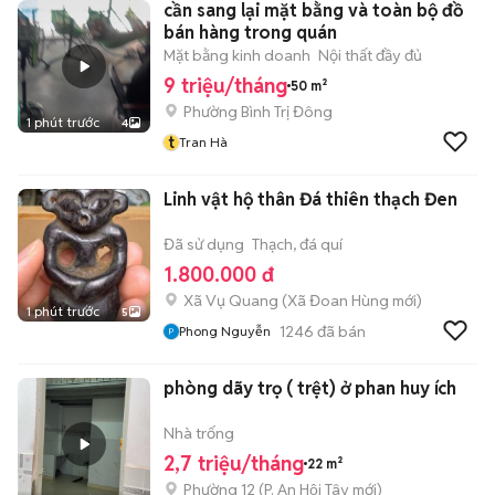
cần sang lại mặt bằng và toàn bộ đồ
bán hàng trong quán
Mặt bằng kinh doanh
Nội thất đầy đủ
9 triệu/tháng
50 m²
Phường Bình Trị Đông
1 phút trước
4
t
Tran Hà
Linh vật hộ thân Đá thiên thạch Đen
Đã sử dụng
Thạch, đá quí
1.800.000 đ
Xã Vụ Quang
(
Xã Đoan Hùng
mới)
1 phút trước
5
1246
đã bán
Phong Nguyễn
phòng dãy trọ ( trệt) ở phan huy ích
Nhà trống
2,7 triệu/tháng
22 m²
Phường 12
(
P. An Hội Tây
mới)