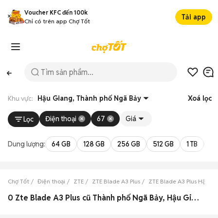
Voucher KFC đến 100k
Tải app
Chỉ có trên app Chợ Tốt
Khu vực:
Hậu Giang, Thành phố Ngã Bảy
Xoá lọc
Điện thoại
67
Giá
Lọc
Dung lượng:
64 GB
128 GB
256 GB
512 GB
1 TB
2 
Chợ Tốt
Điện thoại
ZTE
ZTE Blade A3 Plus
ZTE Blade A3 Plus Hậu G
0 Zte Blade A3 Plus cũ Thành phố Ngã Bảy, Hậu Giang đẹp