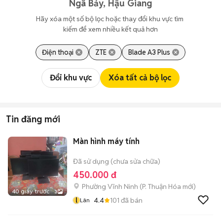
Ngã Bảy, Hậu Giang
Hãy xóa một số bộ lọc hoặc thay đổi khu vực tìm 
kiếm để xem nhiều kết quả hơn
Điện thoại
ZTE
Blade A3 Plus
Đổi khu vực
Xóa tất cả bộ lọc
Tin đăng mới
Màn hình máy tính
Đã sử dụng (chưa sửa chữa)
450.000 đ
Phường Vĩnh Ninh
(
P. Thuận Hóa
mới)
40 giây trước
3
l
4.4
101
đã bán
Lân