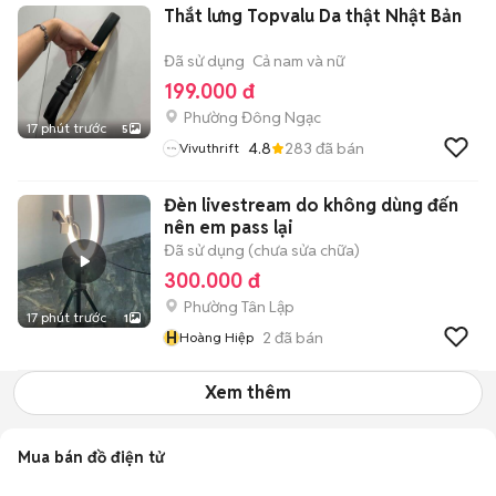
Thắt lưng Topvalu Da thật Nhật Bản
Đã sử dụng
Cả nam và nữ
199.000 đ
Phường Đông Ngạc
17 phút trước
5
4.8
283
đã bán
Vivuthrift
Đèn livestream do không dùng đến
nên em pass lại
Đã sử dụng (chưa sửa chữa)
300.000 đ
Phường Tân Lập
17 phút trước
1
H
2
đã bán
Hoàng Hiệp
Xem thêm
Mua bán đồ điện tử