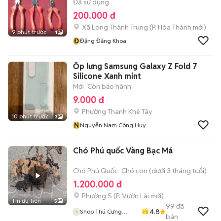
Đã sử dụng
200.000 đ
Xã Long Thành Trung
(
P. Hòa Thành
mới)
9 phút trước
1
Đ
Đặng Đăng Khoa
Ốp lưng Samsung Galaxy Z Fold 7
Silicone Xanh mint
Mới
Còn bảo hành
9.000 đ
Phường Thanh Khê Tây
10 phút trước
3
N
Nguyễn Nam Công Huy
Chó Phú quốc Vàng Bạc Má
Chó Phú Quốc
Chó con (dưới 3 tháng tuổi)
1.200.000 đ
Phường 5
(
P. Vườn Lài
mới)
Tin ưu tiên
5
99
đã
4.8
Shop Thú Cưng
bán
PenTa