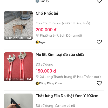
Tuan Ly
Chó Phốc lai
Chó Cỏ
Chó con (dưới 3 tháng tuổi)
200.000 đ
Phường 6
(
P. Sơn Đông
mới)
12 phút trước
3
N
Ngọc
Mỏ lết Kim loại đỏ sửa chữa
Đã sử dụng
150.000 đ
Xã Long Thành Trung
(
P. Hòa Thành
mới)
13 phút trước
1
Đ
Đặng Đăng Khoa
Thắt lưng Fila Da thật Đen Ý 103cm
Đã sử dụng
Cả nam và nữ