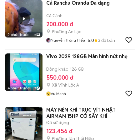
Cá Ranchu Oranda Đa dạng
Cá Cảnh
200.000 đ
Phường An Lạc
2 phút trước
2
5.0
3
đã bán
Nguyễn Trọng Hiếu
Vivo 2029 128GB Màn hình nứt nhẹ
Dòng khác
128 GB
550.000 đ
Xã Vĩnh Lộc A
4 phút trước
1
v
Vu Manh
MÁY NÉN KHÍ TRỤC VÍT NHẬT
AIRMAN 15HP CÓ SẤY KHÍ
Đã sử dụng
123.456 đ
Phường Tân Thới Hiệp