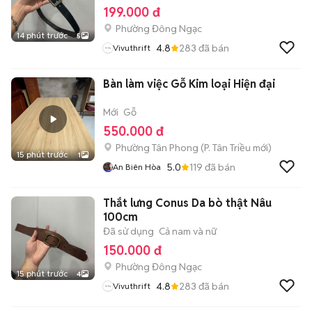
199.000 đ
Phường Đông Ngạc
14 phút trước
5
4.8
283
đã bán
Vivuthrift
Bàn làm việc Gỗ Kim loại Hiện đại
Mới
Gỗ
550.000 đ
Phường Tân Phong
(
P. Tân Triều
mới)
15 phút trước
1
5.0
119
đã bán
An Biên Hòa
Thắt lưng Conus Da bò thật Nâu
100cm
Đã sử dụng
Cả nam và nữ
150.000 đ
Phường Đông Ngạc
15 phút trước
4
4.8
283
đã bán
Vivuthrift