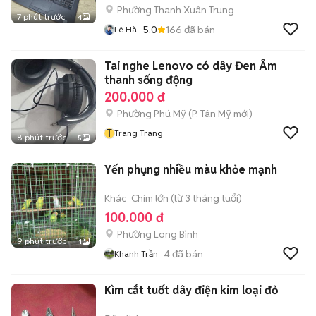
Phường Thanh Xuân Trung
7 phút trước
4
5.0
166
đã bán
Lê Hà
Tai nghe Lenovo có dây Đen Âm
thanh sống động
200.000 đ
Phường Phú Mỹ
(
P. Tân Mỹ
mới)
T
Trang Trang
8 phút trước
5
Yến phụng nhiều màu khỏe mạnh
Khác
Chim lớn (từ 3 tháng tuổi)
100.000 đ
Phường Long Bình
9 phút trước
1
4
đã bán
Khanh Trần
Kìm cắt tuốt dây điện kim loại đỏ