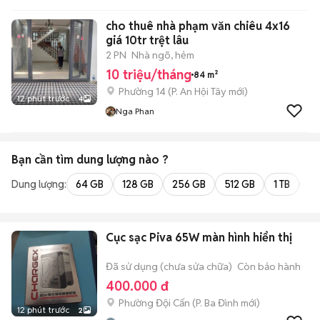
cho thuê nhà phạm văn chiêu 4x16
giá 10tr trệt lâu
2 PN
Nhà ngõ, hẻm
10 triệu/tháng
84 m²
Phường 14
(
P. An Hội Tây
mới)
12 phút trước
4
Nga Phan
Bạn cần tìm
dung lượng
nào ?
Dung lượng:
64 GB
128 GB
256 GB
512 GB
1 TB
2 
Cục sạc Piva 65W màn hình hiển thị
Đã sử dụng (chưa sửa chữa)
Còn bảo hành
400.000 đ
Phường Đội Cấn
(
P. Ba Đình
mới)
12 phút trước
2