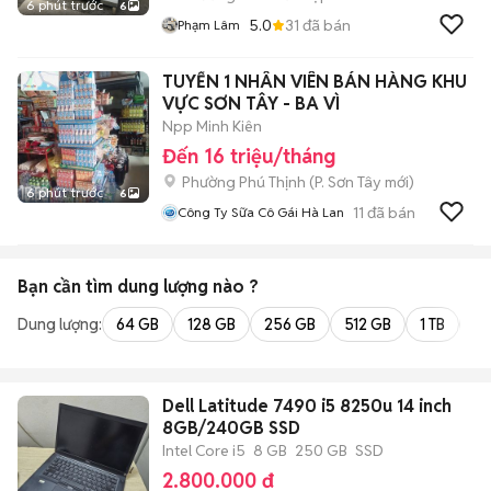
6 phút trước
6
5.0
31
đã bán
Phạm Lâm
TUYỂN 1 NHÂN VIÊN BÁN HÀNG KHU
VỰC SƠN TÂY - BA VÌ
Npp Minh Kiên
Đến 16 triệu/tháng
Phường Phú Thịnh
(
P. Sơn Tây
mới)
6 phút trước
6
11
đã bán
Công Ty Sữa Cô Gái Hà Lan
Bạn cần tìm
dung lượng
nào ?
Dung lượng:
64 GB
128 GB
256 GB
512 GB
1 TB
2 
Dell Latitude 7490 i5 8250u 14 inch
8GB/240GB SSD
Intel Core i5
8 GB
250 GB
SSD
2.800.000 đ