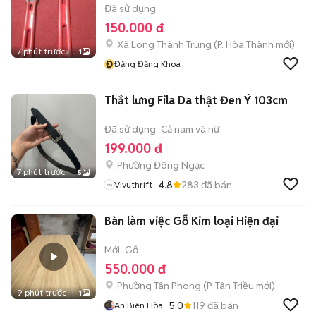
Đã sử dụng
150.000 đ
Xã Long Thành Trung
(
P. Hòa Thành
mới)
7 phút trước
1
Đ
Đặng Đăng Khoa
Thắt lưng Fila Da thật Đen Ý 103cm
Đã sử dụng
Cả nam và nữ
199.000 đ
Phường Đông Ngạc
7 phút trước
5
4.8
283
đã bán
Vivuthrift
Bàn làm việc Gỗ Kim loại Hiện đại
Mới
Gỗ
550.000 đ
Phường Tân Phong
(
P. Tân Triều
mới)
9 phút trước
1
5.0
119
đã bán
An Biên Hòa