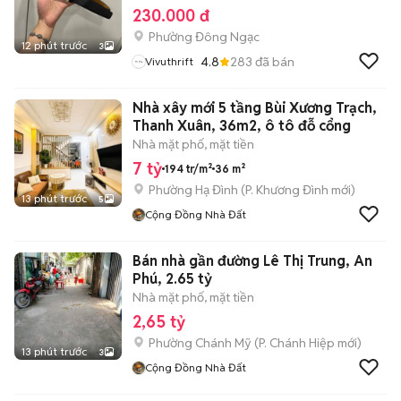
230.000 đ
Phường Đông Ngạc
12 phút trước
3
4.8
283
đã bán
Vivuthrift
Nhà xây mới 5 tầng Bùi Xương Trạch,
Thanh Xuân, 36m2, ô tô đỗ cổng
Nhà mặt phố, mặt tiền
7 tỷ
194 tr/m²
36 m²
Phường Hạ Đình
(
P. Khương Đình
mới)
13 phút trước
5
Cộng Đồng Nhà Đất
Bán nhà gần đường Lê Thị Trung, An
Phú, 2.65 tỷ
Nhà mặt phố, mặt tiền
2,65 tỷ
Phường Chánh Mỹ
(
P. Chánh Hiệp
mới)
13 phút trước
3
Cộng Đồng Nhà Đất