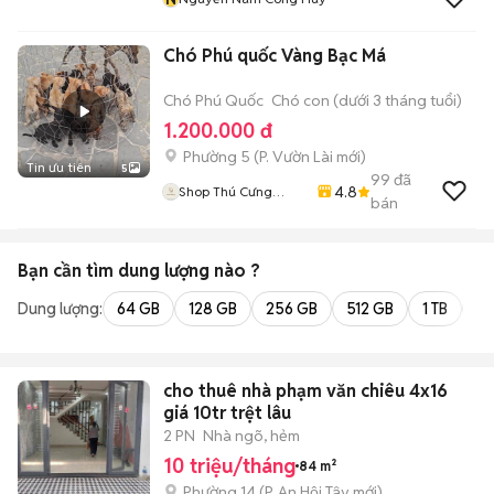
Chó Phú quốc Vàng Bạc Má
Chó Phú Quốc
Chó con (dưới 3 tháng tuổi)
1.200.000 đ
Phường 5
(
P. Vườn Lài
mới)
Tin ưu tiên
5
99
đã
4.8
Shop Thú Cưng
bán
PenTa
Bạn cần tìm
dung lượng
nào ?
Dung lượng:
64 GB
128 GB
256 GB
512 GB
1 TB
2 
cho thuê nhà phạm văn chiêu 4x16
giá 10tr trệt lâu
2 PN
Nhà ngõ, hẻm
10 triệu/tháng
84 m²
Phường 14
(
P. An Hội Tây
mới)