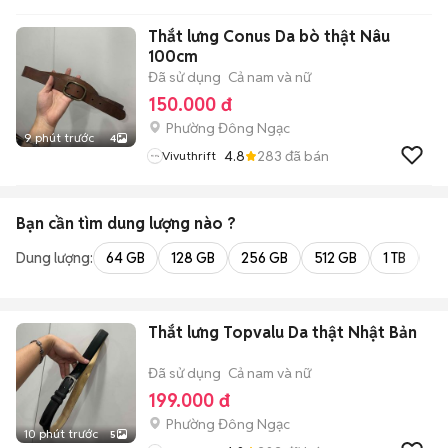
Thắt lưng Conus Da bò thật Nâu
100cm
Đã sử dụng
Cả nam và nữ
150.000 đ
Phường Đông Ngạc
9 phút trước
4
4.8
283
đã bán
Vivuthrift
Bạn cần tìm
dung lượng
nào ?
Dung lượng:
64 GB
128 GB
256 GB
512 GB
1 TB
2 
Thắt lưng Topvalu Da thật Nhật Bản
Đã sử dụng
Cả nam và nữ
199.000 đ
Phường Đông Ngạc
10 phút trước
5