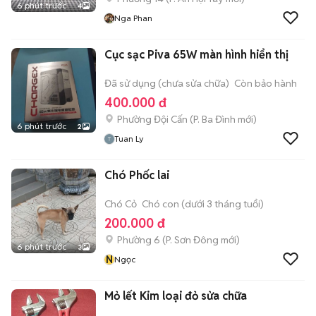
6 phút trước
4
Nga Phan
Cục sạc Piva 65W màn hình hiển thị
Đã sử dụng (chưa sửa chữa)
Còn bảo hành
400.000 đ
Phường Đội Cấn
(
P. Ba Đình
mới)
6 phút trước
2
Tuan Ly
Chó Phốc lai
Chó Cỏ
Chó con (dưới 3 tháng tuổi)
200.000 đ
Phường 6
(
P. Sơn Đông
mới)
6 phút trước
3
N
Ngọc
Mỏ lết Kim loại đỏ sửa chữa