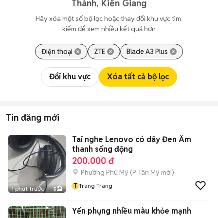
Thành, Kiên Giang
Hãy xóa một số bộ lọc hoặc thay đổi khu vực tìm 
kiếm để xem nhiều kết quả hơn
Điện thoại
ZTE
Blade A3 Plus
Đổi khu vực
Xóa tất cả bộ lọc
Tin đăng mới
Tai nghe Lenovo có dây Đen Âm
thanh sống động
200.000 đ
Phường Phú Mỹ
(
P. Tân Mỹ
mới)
T
Trang Trang
1 phút trước
5
Yến phụng nhiều màu khỏe mạnh