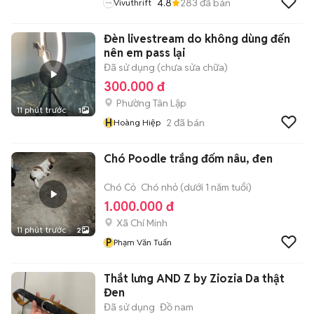
4.8
283
đã bán
Vivuthrift
Đèn livestream do không dùng đến
nên em pass lại
Đã sử dụng (chưa sửa chữa)
300.000 đ
Phường Tân Lập
11 phút trước
1
H
2
đã bán
Hoàng Hiệp
Chó Poodle trắng đốm nâu, đen
Chó Cỏ
Chó nhỏ (dưới 1 năm tuổi)
1.000.000 đ
Xã Chí Minh
11 phút trước
2
P
Phạm Văn Tuấn
Thắt lưng AND Z by Ziozia Da thật
Đen
Đã sử dụng
Đồ nam