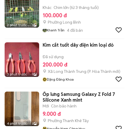
Khác
Chim lớn (từ 3 tháng tuổi)
100.000 đ
Phường Long Bình
2 phút trước
1
4
đã bán
Khanh Trần
Kìm cắt tuốt dây điện kim loại đỏ
Đã sử dụng
200.000 đ
Xã Long Thành Trung
(
P. Hòa Thành
mới)
3 phút trước
1
Đ
Đặng Đăng Khoa
Ốp lưng Samsung Galaxy Z Fold 7
Silicone Xanh mint
Mới
Còn bảo hành
9.000 đ
Phường Thanh Khê Tây
4 phút trước
3
N
Nguyễn Nam Công Huy