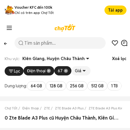
Voucher KFC đến 100k
Tải app
Chỉ có trên app Chợ Tốt
Khu vực:
Kiên Giang, Huyện Châu Thành
Xoá lọc
Điện thoại
67
Giá
Lọc
Dung lượng:
64 GB
128 GB
256 GB
512 GB
1 TB
2 
Chợ Tốt
Điện thoại
ZTE
ZTE Blade A3 Plus
ZTE Blade A3 Plus Kiên G
0 Zte Blade A3 Plus cũ Huyện Châu Thành, Kiên Giang đẹp