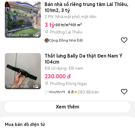
Bán nhà sổ riêng trung tâm Lái Thiêu,
101m2, 3 tỷ
2 PN
Nhà mặt phố, mặt tiền
3 tỷ
30 tr/m²
101 m²
Phường Lái Thiêu
13 phút trước
5
Cộng Đồng Nhà Đất
Thắt lưng Bally Da thật Đen Nam Ý
104cm
Đã sử dụng
Đồ nam
230.000 đ
Phường Đông Ngạc
14 phút trước
5
4.8
283
đã bán
Vivuthrift
Xem thêm
Mua bán đồ điện tử