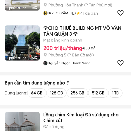
Phường Hòa Thạnh
(
P. Tân Phú
mới)
1 phút trước
3
N
4.7
41
đã bán
NGỌC TRÂM
🌹CHO THUÊ BUILDING MT VÕ VĂN
TẦN QUẬN 3 🌹
Mặt bằng kinh doanh
200 triệu/tháng
850 m²
Phường 5
(
P. Bàn Cờ
mới)
1 phút trước
5
Nguyễn Ngọc Thanh Sang
Bạn cần tìm
dung lượng
nào ?
Dung lượng:
64 GB
128 GB
256 GB
512 GB
1 TB
2 
Lồng chim Kim loại Đã sử dụng cho
Chim cút
Đã sử dụng