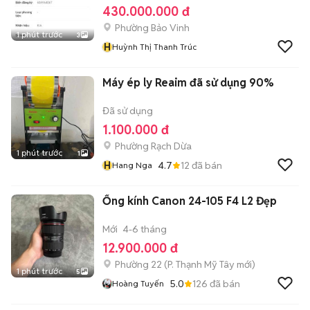
430.000.000 đ
Phường Bảo Vinh
1 phút trước
3
H
Huỳnh Thị Thanh Trúc
Máy ép ly Reaim đã sử dụng 90%
Đã sử dụng
1.100.000 đ
Phường Rạch Dừa
1 phút trước
1
H
4.7
12
đã bán
Hang Nga
Ống kính Canon 24-105 F4 L2 Đẹp
Mới
4-6 tháng
12.900.000 đ
Phường 22
(
P. Thạnh Mỹ Tây
mới)
1 phút trước
5
5.0
126
đã bán
Hoàng Tuyến