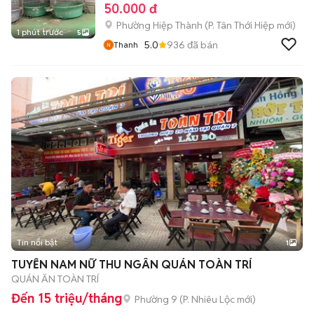
50.000 đ
Phường Hiệp Thành
(
P. Tân Thới Hiệp
mới)
1 phút trước
5
5.0
936
đã bán
Thanh
Tin nổi bật
1
TUYỂN NAM NỮ THU NGÂN QUÁN TOÀN TRÍ
QUÁN ĂN TOÀN TRÍ
Đến 15 triệu/tháng
Phường 9
(
P. Nhiêu Lộc
mới)