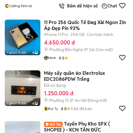
C
Bấm để hiện số
Chat
Cường Patrick
11 Pro 256 Quốc Tế Đag Xài Ngon Zin
Áp Đẹp Pin 93%
iPhone 11 Pro
256 GB
Còn bảo hành
4.650.000 đ
Phường Bến Nghé
(
P. Sài Gòn
mới)
1 phút trước
6
4.6
Minh
Máy sấy quần áo Electrolux
EDC2086PDW Trắng
Đã sử dụng
1.250.000 đ
Phường 15
(
P. An Hội Đông
mới)
1 phút trước
6
b
4.8
546
đã bán
Bui Ty
Tuyển Phụ Kho SPX (
SHOPEE ) - KCN TÂN ĐỨC