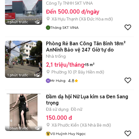
Công Ty TNHH SKT VINA
Đến 500.000 đ/ngày
Xã Hựu Thạnh
(
Xã Đức Hòa
mới)
1 phút trước
1
Thông SKT VINA
Phòng Rẻ Ban Công Tân Bình 18m²
AnNinh Bảo vệ 247 Giờ tự do
Nhà trống
2,1 triệu/tháng
15 m²
Phường 10
(
P. Bảy Hiền
mới)
1 phút trước
5
4.8
Mr Hưng
Đầm dạ hội Nữ Lụa kim sa Đen Sang
trọng
Đã sử dụng
Đồ nữ
150.000 đ
Xã Phước Kiển
(
Xã Nhà Bè
mới)
1 phút trước
1
V
Võ Huỳnh Huy Ngọc