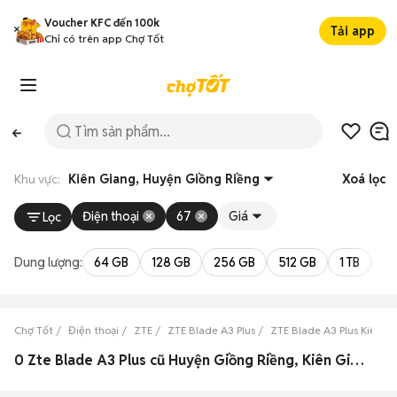
Voucher KFC đến 100k
Tải app
Chỉ có trên app Chợ Tốt
Khu vực:
Kiên Giang, Huyện Giồng Riềng
Xoá lọc
Điện thoại
67
Giá
Lọc
Dung lượng:
64 GB
128 GB
256 GB
512 GB
1 TB
2 
Chợ Tốt
Điện thoại
ZTE
ZTE Blade A3 Plus
ZTE Blade A3 Plus Kiên G
0 Zte Blade A3 Plus cũ Huyện Giồng Riềng, Kiên Giang đẹp