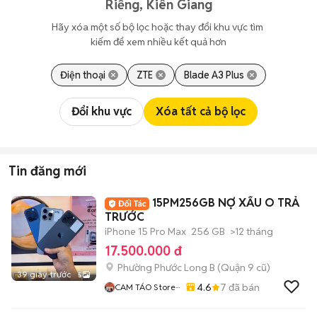
Riềng, Kiên Giang
Hãy xóa một số bộ lọc hoặc thay đổi khu vực tìm 
kiếm để xem nhiều kết quả hơn
Điện thoại
ZTE
Blade A3 Plus
Đổi khu vực
Xóa tất cả bộ lọc
Tin đăng mới
15PM256GB NỢ XẤU O TRẢ
TRƯỚC
iPhone 15 Pro Max
256 GB
>12 tháng
17.500.000 đ
Phường Phước Long B (Quận 9 cũ)
39 giây trước
5
4.6
7
đã bán
CAM TÁO Store···