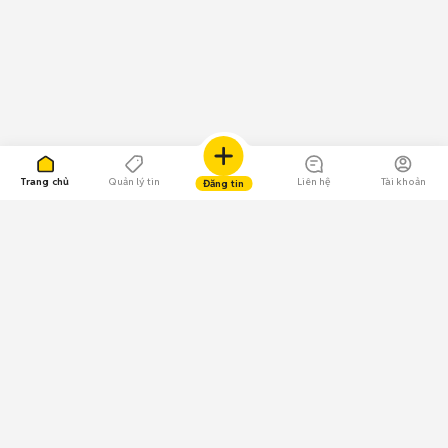
Trang chủ
Quản lý tin
Liên hệ
Tài khoản
Đăng tin
109.000 Bình chọn
Tải ứng dụng Chợ Tốt
Về Chợ Tốt
Quy chế sàn