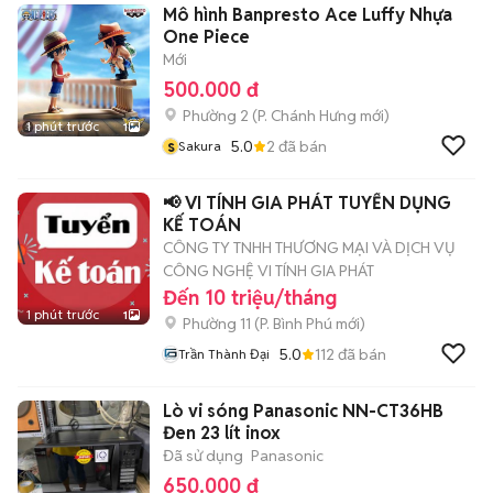
Mô hình Banpresto Ace Luffy Nhựa
One Piece
Mới
500.000 đ
Phường 2
(
P. Chánh Hưng
mới)
1 phút trước
1
s
5.0
2
đã bán
Sakura
📢 VI TÍNH GIA PHÁT TUYỂN DỤNG
KẾ TOÁN
CÔNG TY TNHH THƯƠNG MẠI VÀ DỊCH VỤ
CÔNG NGHỆ VI TÍNH GIA PHÁT
Đến 10 triệu/tháng
1 phút trước
1
Phường 11
(
P. Bình Phú
mới)
5.0
112
đã bán
Trần Thành Đại
Lò vi sóng Panasonic NN-CT36HB
Đen 23 lít inox
Đã sử dụng
Panasonic
650.000 đ