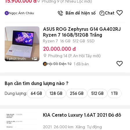
15.900.000 đ
Phường 9
(
P. Nhiêu Lộc
mới)
Bấm để hiện số
Chat
Ngọc Ánh Châu
ASUS ROG Zephyrus G14 GA402RJ
Ryzen 7 16GB/512GB Trắng
Ryzen 7
16 GB
512 GB
SSD
20.000.000 đ
Phường 14
(
P. An Hội Tây
mới)
1 phút trước
5
1
đã bán
Hội Đồ Điện Tử
Bạn cần tìm
dung lượng
nào ?
Dung lượng:
64 GB
128 GB
256 GB
512 GB
1 TB
2 
KIA Cerato Luxury 1.6AT 2021 Đỏ đô
2021
26.000 km
Xăng
Tự động