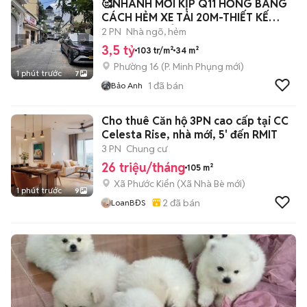
🥰NHANH MỚI KỊP Q11 HỒNG BÀNG
CÁCH HẺM XE TẢI 20M-THIẾT KẾ
ĐEP-HƠN 3 TỶ
2 PN
Nhà ngõ, hẻm
3,5 tỷ
103 tr/m²
34 m²
Phường 16
(
P. Minh Phụng
mới)
1 phút trước
7
1
đã bán
Bảo Anh
Cho thuê Căn hộ 3PN cao cấp tại CC
Celesta Rise, nhà mới, 5' đến RMIT
3 PN
Chung cư
26 triệu/tháng
105 m²
Xã Phước Kiển
(
Xã Nhà Bè
mới)
1 phút trước
9
2
đã bán
LoanBĐS