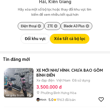
Hải, Kiên Giang
Hãy xóa một số bộ lọc hoặc thay đổi khu vực tìm 
kiếm để xem nhiều kết quả hơn
Điện thoại
ZTE
Blade A3 Plus
Đổi khu vực
Xóa tất cả bộ lọc
Tin đăng mới
XE MỚI NHƯ HÌNH. CHƯA BAO GỒM
BÌNH ĐIÊN
Xe đạp điện
Việt Nam
Đã sử dụng
3.500.000 đ
Phường Bình Hưng Hòa
44 giây trước
9
5.0
1963
đã bán
Minh