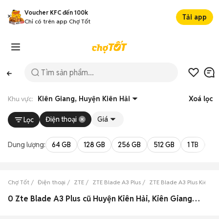
Voucher KFC đến 100k
Tải app
Chỉ có trên app Chợ Tốt
Khu vực:
Kiên Giang, Huyện Kiên Hải
Xoá lọc
Điện thoại
Giá
Lọc
Dung lượng:
64 GB
128 GB
256 GB
512 GB
1 TB
2 
Chợ Tốt
Điện thoại
ZTE
ZTE Blade A3 Plus
ZTE Blade A3 Plus Kiên G
0 Zte Blade A3 Plus cũ Huyện Kiên Hải, Kiên Giang đẹp