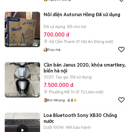
Nôi điện Autorun Hồng Đã sử dụng
Đã sử dụng
Đồ cho bé
700.000 đ
Xã Cẩm Thanh
(
P. Hội An Đông
mới)
1 phút trước
2
Trúc Hà
Cần bán Janus 2020, khóa smartkey,
biển hà nội
2020
Tay ga
Đã sử dụng
7.500.000 đ
Phường Mễ Trì
(
P. Từ Liêm
mới)
1 phút trước
5
4.8
Em Nhung
Loa Bluetooth Sony XB30 Chống
nước
Dưới 100W
Hết bảo hành