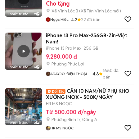
Cho tặng
Xã Vĩnh Lộc B
(
Xã Tân Vĩnh Lộc
mới)
1 phút trước
2
4.2
22
đã bán
Ngọc Hiếu
iPhone 13 Pro Max-256GB-Zin-Việt
Nam!
iPhone 13 Pro Max
256 GB
9.280.000 đ
Phường Phúc Lợi
1 phút trước
6
1680
đã
4.8
ADAYROI ĐIỆN THOẠI
bán
RUBY
CẦN 10 NAM/NỮ PHỤ KHO
XƯỞNG INOX - 500K/NGÀY
HR MS NGỌC
Từ 500.000 đ/ngày
Phường Bình Trị Đông A
1 phút trước
2
HR MS NGỌC