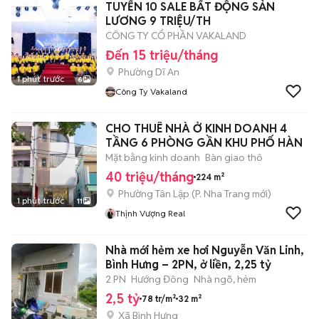
TUYỂN 10 SALE BẤT ĐỘNG SẢN
LƯƠNG 9 TRIỆU/TH
CÔNG TY CỔ PHẦN VAKALAND
Đến 15 triệu/tháng
Phường Dĩ An
1 phút trước
6
Công Ty Vakaland
CHO THUÊ NHÀ Ở KINH DOANH 4
TẦNG 6 PHÒNG GẦN KHU PHỐ HÀN
Mặt bằng kinh doanh
Bàn giao thô
40 triệu/tháng
224 m²
Phường Tân Lập
(
P. Nha Trang
mới)
1 phút trước
11
Thịnh Vượng Real
Nhà mới hẻm xe hơi Nguyễn Văn Linh,
Bình Hưng – 2PN, ở liền, 2,25 tỷ
2 PN
Hướng Đông
Nhà ngõ, hẻm
2,5 tỷ
78 tr/m²
32 m²
Xã Bình Hưng