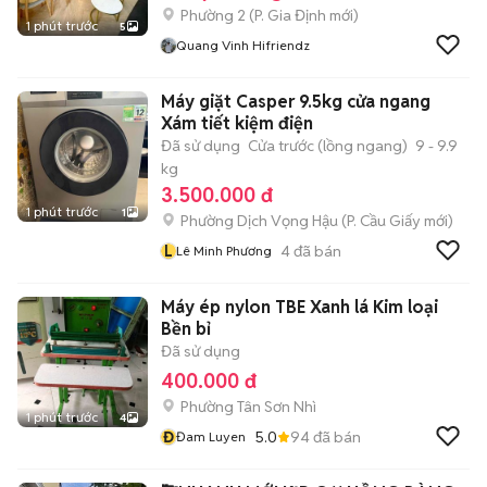
Phường 2
(
P. Gia Định
mới)
1 phút trước
5
Quang Vinh Hifriendz
Máy giặt Casper 9.5kg cửa ngang
Xám tiết kiệm điện
Đã sử dụng
Cửa trước (lồng ngang)
9 - 9.9
kg
3.500.000 đ
1 phút trước
1
Phường Dịch Vọng Hậu
(
P. Cầu Giấy
mới)
L
4
đã bán
Lê Minh Phương
Máy ép nylon TBE Xanh lá Kim loại
Bền bỉ
Đã sử dụng
400.000 đ
Phường Tân Sơn Nhì
1 phút trước
4
Đ
5.0
94
đã bán
Đam Luyen