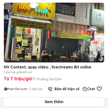
Tin nổi bật
1
NV Content, quay video , livestreams BH online
Cửa hàng BeeFruit
Từ 7 triệu/giờ
Phường Tân Định
2
đã bán
Bấm để hiện số
Chat
Phạm Đài Uyên
Xem thêm