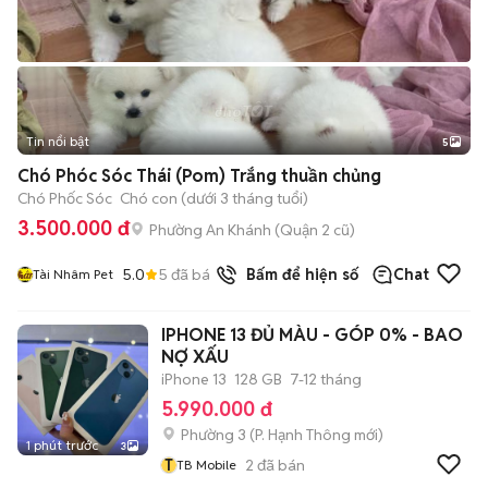
Tin nổi bật
5
Chó Phóc Sóc Thái (Pom) Trắng thuần chủng
Chó Phốc Sóc
Chó con (dưới 3 tháng tuổi)
3.500.000 đ
Phường An Khánh (Quận 2 cũ)
5.0
5
đã bán
Bấm để hiện số
Chat
Tài Nhâm Pet
IPHONE 13 ĐỦ MÀU - GÓP 0% - BAO
NỢ XẤU
iPhone 13
128 GB
7-12 tháng
5.990.000 đ
Phường 3
(
P. Hạnh Thông
mới)
1 phút trước
3
T
2
đã bán
TB Mobile