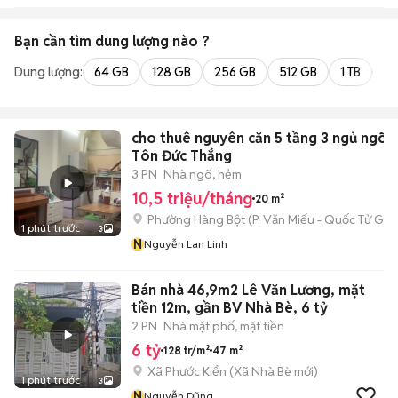
Bạn cần tìm
dung lượng
nào ?
Dung lượng:
64 GB
128 GB
256 GB
512 GB
1 TB
2 
cho thuê nguyên căn 5 tầng 3 ngủ ngõ 
Tôn Đức Thắng
3 PN
Nhà ngõ, hẻm
10,5 triệu/tháng
20 m²
Phường Hàng Bột
(
P. Văn Miếu - Quốc Tử Giá
1 phút trước
3
N
Nguyễn Lan Linh
Bán nhà 46,9m2 Lê Văn Lương, mặt
tiền 12m, gần BV Nhà Bè, 6 tỷ
2 PN
Nhà mặt phố, mặt tiền
6 tỷ
128 tr/m²
47 m²
Xã Phước Kiển
(
Xã Nhà Bè
mới)
1 phút trước
3
N
Nguyễn Dũng