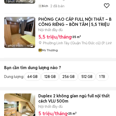
1 phút trước
4
2
đã bán
Bích
PHÒNG CAO CẤP FULL NỘI THẤT – BA
CÔNG RIÊNG – BỒN TẮM | 5,5 TRIỆU
Nội thất đầy đủ
5,5 triệu/tháng
35 m²
Phường Linh Tây (Quận Thủ Đức cũ)
(
P. Linh 
1 phút trước
10
M
Ms Thương
Bạn cần tìm
dung lượng
nào ?
Dung lượng:
64 GB
128 GB
256 GB
512 GB
1 TB
2 
Duplex 2 không gian ngủ full nội thất
cách VLU 500m
Nội thất đầy đủ
5 triệu/tháng
25 m²