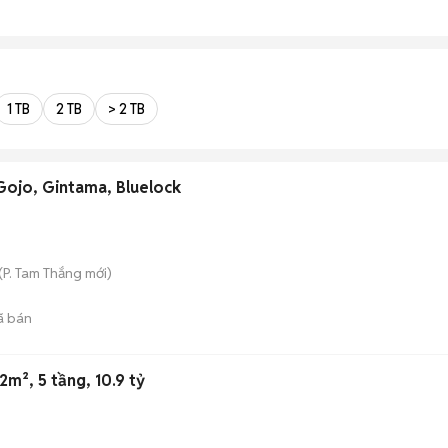
1 TB
2 TB
> 2 TB
Gojo, Gintama, Bluelock
(
P. Tam Thắng
mới)
ã bán
2m², 5 tầng, 10.9 tỷ