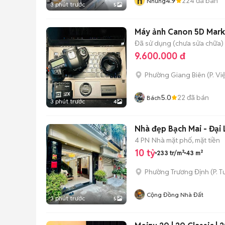
n
4.9
224
đã bán
Nhung
3 phút trước
5
Máy ảnh Canon 5D Mark 
Đã sử dụng (chưa sửa chữa)
9.600.000 đ
Phường Giang Biên
(
P. V
5.0
22
đã bán
Bách
3 phút trước
4
Nhà đẹp Bạch Mai - Đại 
4 PN
Nhà mặt phố, mặt tiền
10 tỷ
233 tr/m²
43 m²
Phường Trương Định
(
P. 
Cộng Đồng Nhà Đất
3 phút trước
5