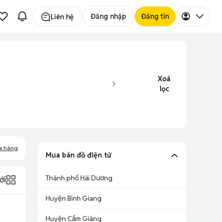
Đăng nhập
Đăng tin
Liên hệ
Xoá
lọc
a hàng
Mua bán đồ điện tử
Thành phố Hải Dương
ới
Huyện Bình Giang
Huyện Cẩm Giàng