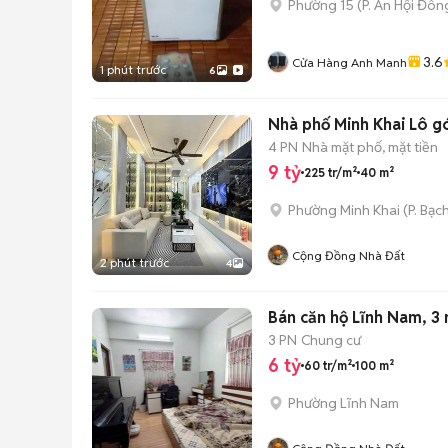
Phường 15
(
P. An Hội Đôn
3.6
Cửa Hàng Anh Manh
1 phút trước
6
Nhà phố Minh Khai Lô góc
4 PN
Nhà mặt phố, mặt tiền
9 tỷ
225 tr/m²
40 m²
Phường Minh Khai
(
P. Bạc
Cộng Đồng Nhà Đất
2 phút trước
4
Bán căn hộ Lĩnh Nam, 3 
3 PN
Chung cư
6 tỷ
60 tr/m²
100 m²
Phường Lĩnh Nam