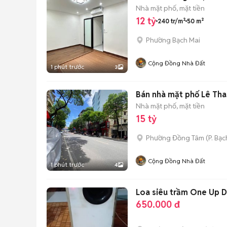
Nhà mặt phố, mặt tiền
12 tỷ
240 tr/m²
50 m²
Phường Bạch Mai
Cộng Đồng Nhà Đất
1 phút trước
3
Bán nhà mặt phố Lê Than
Nhà mặt phố, mặt tiền
15 tỷ
Phường Đồng Tâm
(
P. Bạc
Cộng Đồng Nhà Đất
1 phút trước
4
Loa siêu trầm One Up D
650.000 đ