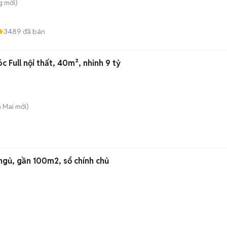
g
mới)
3489
đã bán
 Full nội thất, 40m², nhỉnh 9 tỷ
h Mai
mới)
ngủ, gần 100m2, sổ chính chủ