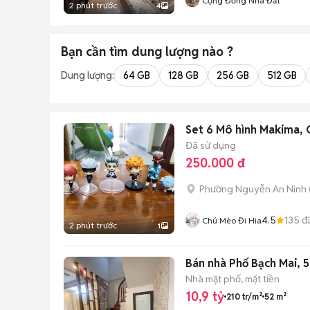
Cộng Đồng Nhà Đất
2 phút trước
4
Bạn cần tìm
dung lượng
nào ?
Dung lượng:
64 GB
128 GB
256 GB
512 GB
Set 6 Mô hình Makima, 
Đã sử dụng
250.000 đ
Phường Nguyễn An Ninh
4.5
135
đ
Chú Mèo Đi Hia
2 phút trước
1
Bán nhà Phố Bạch Mai, 5
Nhà mặt phố, mặt tiền
10,9 tỷ
210 tr/m²
52 m²