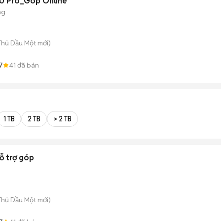
 20 Pro_Góp Online
ng
 Thủ Dầu Một
mới)
7
41
đã bán
1 TB
2 TB
> 2 TB
ỗ trợ góp
 Thủ Dầu Một
mới)