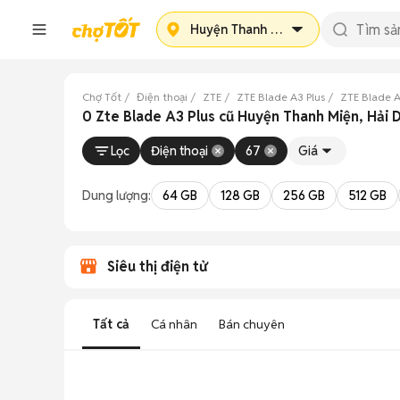
Huyện Thanh Miện
Chợ Tốt
Điện thoại
ZTE
ZTE Blade A3 Plus
ZTE Blade A
0 Zte Blade A3 Plus cũ Huyện Thanh Miện, Hải
Lọc
Điện thoại
67
Giá
Dung lượng:
64 GB
128 GB
256 GB
512 GB
Siêu thị điện tử
Tất cả
Cá nhân
Bán chuyên