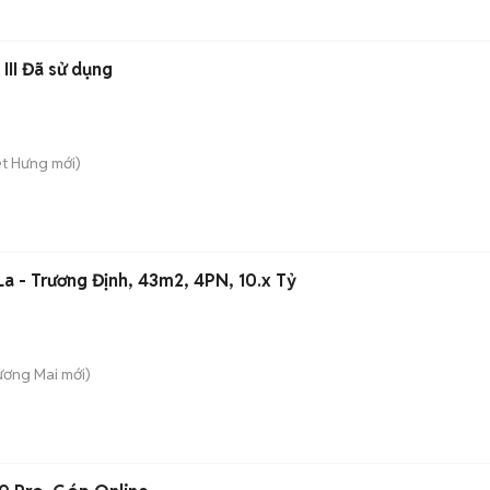
III Đã sử dụng
iệt Hưng
mới)
La - Trương Định, 43m2, 4PN, 10.x Tỷ
Tương Mai
mới)