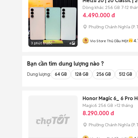
Meizu 20 | 20 Classic |
Dòng khác
256 GB
7-12 thá
4.490.000 đ
Phường Chánh Nghĩa
(
P.
4.
Vio Store Thủ Dầu Một
3 phút trước
6
Bạn cần tìm
dung lượng
nào ?
Dung lượng:
64 GB
128 GB
256 GB
512 GB
Honor Magic 6_ 6 Pro H
Magic6
256 GB
>12 tháng
8.290.000 đ
Phường Chánh Nghĩa
(
P.