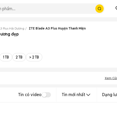
3 Plus Hải Dương
ZTE Blade A3 Plus Huyện Thanh Miện
 Dương đẹp
1 TB
2 TB
> 2 TB
Xem Cử
Tin có video
Tin mới nhất
Dạng lư