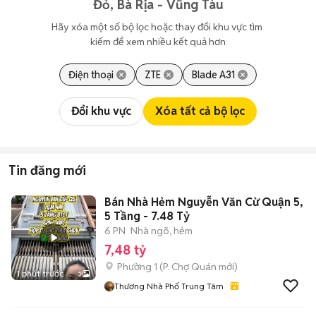
Đỏ, Bà Rịa - Vũng Tàu
Hãy xóa một số bộ lọc hoặc thay đổi khu vực tìm 
kiếm để xem nhiều kết quả hơn
Điện thoại
ZTE
Blade A31
Đổi khu vực
Xóa tất cả bộ lọc
Tin đăng mới
Bán Nhà Hẻm Nguyễn Văn Cừ Quận 5,
5 Tầng - 7.48 Tỷ
6 PN
Nhà ngõ, hẻm
7,48 tỷ
Phường 1
(
P. Chợ Quán
mới)
1 phút trước
3
Thương Nhà Phố Trung Tâm