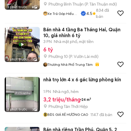
Phường Bình Thuận
(
P. Tân Thuận
mới)
3 phút trước
8
834
đã
4.5
Xe Trả Góp Hiếu
bán
CT
Bán nhà 4 tầng Ba Tháng Hai, Quận
10, giá nhỉnh 6 tỷ
3 PN
Nhà mặt phố, mặt tiền
6 tỷ
Phường 10
(
P. Vườn Lài
mới)
3 phút trước
3
Thương Nhà Phố Trung Tâm
nhà trọ lớn 4 x 6 gác lửng phòng kín
1 PN
Nhà ngõ, hẻm
3,2 triệu/tháng
24 m²
Phường Tân Thới Hiệp
3 phút trước
3
B
1147
đã bán
BĐS GIÁ RẺ HƯƠNG CAO
Bán nhà riêng Trần Phú, Quận 5, 2