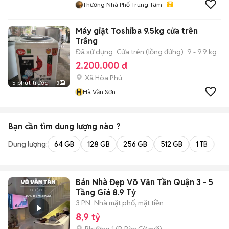
Thương Nhà Phố Trung Tâm
Máy giặt Toshiba 9.5kg cửa trên
Trắng
Đã sử dụng
Cửa trên (lồng đứng)
9 - 9.9 kg
2.200.000 đ
Xã Hòa Phú
5 phút trước
3
H
Hà Văn Sơn
Bạn cần tìm
dung lượng
nào ?
Dung lượng:
64 GB
128 GB
256 GB
512 GB
1 TB
2 
Bán Nhà Đẹp Võ Văn Tần Quận 3 - 5
Tầng Giá 8.9 Tỷ
3 PN
Nhà mặt phố, mặt tiền
8,9 tỷ