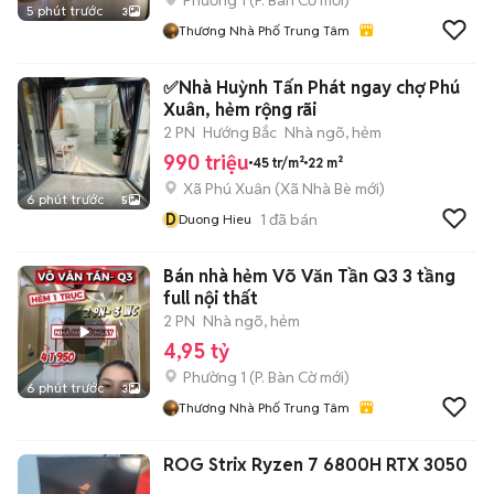
Phường 1
(
P. Bàn Cờ
mới)
5 phút trước
3
Thương Nhà Phố Trung Tâm
✅Nhà Huỳnh Tấn Phát ngay chợ Phú
Xuân, hẻm rộng rãi
2 PN
Hướng Bắc
Nhà ngõ, hẻm
990 triệu
45 tr/m²
22 m²
Xã Phú Xuân
(
Xã Nhà Bè
mới)
6 phút trước
5
D
1
đã bán
Duong Hieu
Bán nhà hẻm Võ Văn Tần Q3 3 tầng
full nội thất
2 PN
Nhà ngõ, hẻm
4,95 tỷ
Phường 1
(
P. Bàn Cờ
mới)
6 phút trước
3
Thương Nhà Phố Trung Tâm
ROG Strix Ryzen 7 6800H RTX 3050