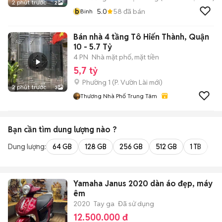
2 phút trước
2
b
5.0
58
đã bán
Binh
Bán nhà 4 tầng Tô Hiến Thành, Quận
10 - 5.7 Tỷ
4 PN
Nhà mặt phố, mặt tiền
5,7 tỷ
Phường 1
(
P. Vườn Lài
mới)
2 phút trước
3
Thương Nhà Phố Trung Tâm
Bạn cần tìm
dung lượng
nào ?
Dung lượng:
64 GB
128 GB
256 GB
512 GB
1 TB
2 
Yamaha Janus 2020 dàn áo đẹp, máy
êm
2020
Tay ga
Đã sử dụng
12.500.000 đ