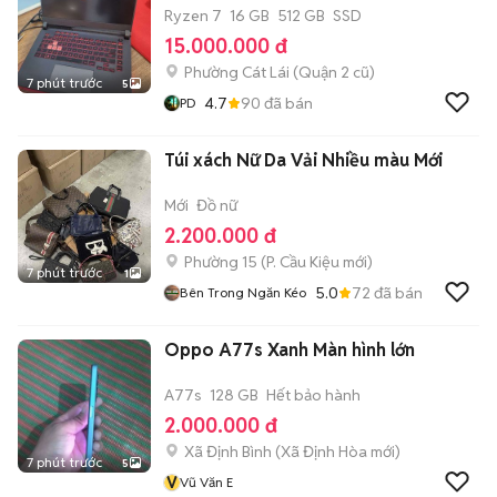
Ryzen 7
16 GB
512 GB
SSD
15.000.000 đ
Phường Cát Lái (Quận 2 cũ)
7 phút trước
5
4.7
90
đã bán
PD
Túi xách Nữ Da Vải Nhiều màu Mới
Mới
Đồ nữ
2.200.000 đ
Phường 15
(
P. Cầu Kiệu
mới)
7 phút trước
1
5.0
72
đã bán
Bên Trong Ngăn Kéo
Oppo A77s Xanh Màn hình lớn
A77s
128 GB
Hết bảo hành
2.000.000 đ
Xã Định Bình
(
Xã Định Hòa
mới)
7 phút trước
5
V
Vũ Văn E