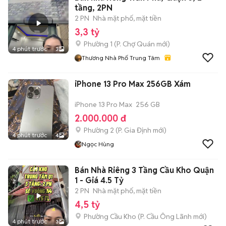
tầng, 2PN
2 PN
Nhà mặt phố, mặt tiền
3,3 tỷ
Phường 1
(
P. Chợ Quán
mới)
4 phút trước
3
Thương Nhà Phố Trung Tâm
iPhone 13 Pro Max 256GB Xám
iPhone 13 Pro Max
256 GB
2.000.000 đ
Phường 2
(
P. Gia Định
mới)
4 phút trước
4
Ngọc Hùng
Bán Nhà Riêng 3 Tầng Cầu Kho Quận
1 - Giá 4.5 Tỷ
2 PN
Nhà mặt phố, mặt tiền
4,5 tỷ
Phường Cầu Kho
(
P. Cầu Ông Lãnh
mới)
4 phút trước
3