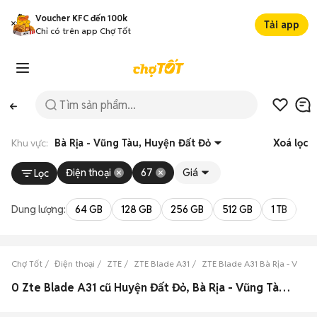
Voucher KFC đến 100k
Tải app
Chỉ có trên app Chợ Tốt
Khu vực:
Bà Rịa - Vũng Tàu, Huyện Đất Đỏ
Xoá lọc
Điện thoại
67
Giá
Lọc
Dung lượng:
64 GB
128 GB
256 GB
512 GB
1 TB
2 
Chợ Tốt
Điện thoại
ZTE
ZTE Blade A31
ZTE Blade A31 Bà Rịa - Vũng 
0 Zte Blade A31 cũ Huyện Đất Đỏ, Bà Rịa - Vũng Tàu đẹp