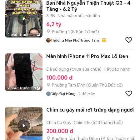
Bán Nhà Nguyễn Thiện Thuật Q3 - 4
Tầng - 6.2 Tỷ
3 PN
Nhà mặt phố, mặt tiền
6,2 tỷ
Phường 1
(
P. Bàn Cờ
mới)
2 phút trước
3
Thương Nhà Phố Trung Tâm
Màn hình iPhone 11 Pro Max Lô Đen
Đã sử dụng (chưa sửa chữa)
Hết bảo hành
100.000 đ
Phường Tam Bình (Quận Thủ Đức cũ)
2 phút trước
2
2
đã bán
Diệp Đại Hùng
Chim cu gáy mái rớt trứng dạng người
Chim Cu Gáy
Chim lớn (từ 3 tháng tuổi)
200.000 đ
Phường Tân Thuận Đông
(
P. Tân Thuận
mới)