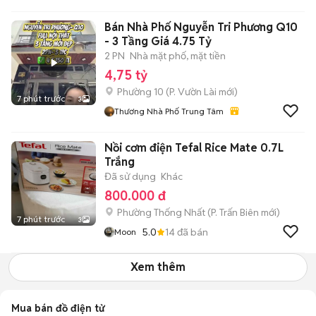
Bán Nhà Phố Nguyễn Tri Phương Q10
- 3 Tầng Giá 4.75 Tỷ
2 PN
Nhà mặt phố, mặt tiền
4,75 tỷ
Phường 10
(
P. Vườn Lài
mới)
7 phút trước
3
Thương Nhà Phố Trung Tâm
Nồi cơm điện Tefal Rice Mate 0.7L
Trắng
Đã sử dụng
Khác
800.000 đ
Phường Thống Nhất
(
P. Trấn Biên
mới)
7 phút trước
3
5.0
14
đã bán
Moon
Xem thêm
Mua bán đồ điện tử