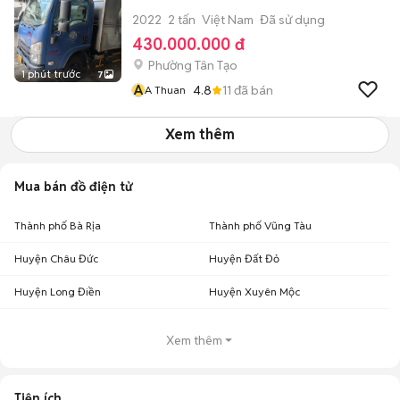
2022
2 tấn
Việt Nam
Đã sử dụng
430.000.000 đ
Phường Tân Tạo
1 phút trước
7
A
4.8
11
đã bán
A Thuan
Xem thêm
Mua bán đồ điện tử
Thành phố Bà Rịa
Thành phố Vũng Tàu
Huyện Châu Đức
Huyện Đất Đỏ
Huyện Long Điền
Huyện Xuyên Mộc
Xem thêm
Tiện ích