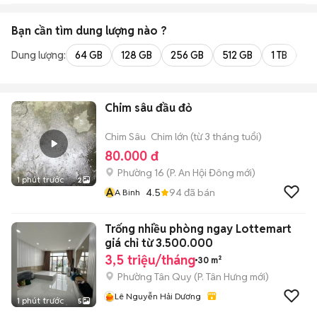
Bạn cần tìm
dung lượng
nào ?
Dung lượng:
64 GB
128 GB
256 GB
512 GB
1 TB
2 
Chim sâu đầu đỏ
Chim Sâu
Chim lớn (từ 3 tháng tuổi)
80.000 đ
Phường 16
(
P. An Hội Đông
mới)
1 phút trước
2
A
4.5
94
đã bán
A Binh
Trống nhiều phòng ngay Lottemart
giá chỉ từ 3.500.000
3,5 triệu/tháng
30 m²
Phường Tân Quy
(
P. Tân Hưng
mới)
Lê Nguyễn Hải Dương
1 phút trước
5