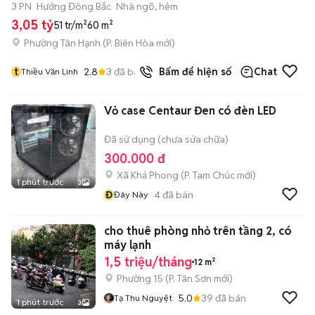
3 PN
Hướng Đông Bắc
Nhà ngõ, hẻm
3,05 tỷ
51 tr/m²
60 m²
Phường Tân Hạnh
(
P. Biên Hòa
mới)
t
2.8
3
đã bán
Bấm để hiện số
Chat
Thiều Văn Linh
Vỏ case Centaur Đen có đèn LED
Đã sử dụng (chưa sửa chữa)
300.000 đ
Xã Khả Phong
(
P. Tam Chúc
mới)
1 phút trước
3
Đ
4
đã bán
Đây Này
cho thuê phòng nhỏ trên tầng 2, có
máy lạnh
1,5 triệu/tháng
12 m²
Phường 15
(
P. Tân Sơn
mới)
5.0
39
đã bán
Tạ Thu Nguyệt
1 phút trước
3