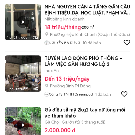
NHÀ NGUYÊN CĂN 4 TẦNG GẦN CẦU
BÌNH TRIỆU,ĐẠI HỌC LUẬT,PHẠM VĂN
ĐỒNG
Mặt bằng kinh doanh
18 triệu/tháng
200 m²
Phường Hiệp Bình Chánh (Quận Thủ Đức cũ)
1 phút trước
7
10
đã bán
NGUYỄN BÁ DŨNG
TUYỂN LAO ĐỘNG PHỔ THÔNG –
LÀM VIỆC GẦN HƯƠNG LỘ 2
Inox An
Đến 13 triệu/ngày
Phường Bình Trị Đông
1 phút trước
3
1
đã bán
Công Ty TNHH Dreampod
Gà điều sil mỹ 2kg2 tay dữ lông mới
ae tham khảo
Gà Chọi
Gà lớn (từ 3 tháng tuổi)
2.000.000 đ