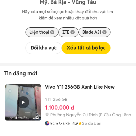
Mỹ, Bà Rịa - Vũng Tàu
Hãy xóa một số bộ lọc hoặc thay đổi khu vực tìm 
kiếm để xem nhiều kết quả hơn
Điện thoại
ZTE
Blade A31
Đổi khu vực
Xóa tất cả bộ lọc
Tin đăng mới
Vivo Y11 256GB Xanh Like New
Y11
256 GB
1.100.000 đ
Phường Nguyễn Cư Trinh
(
P. Cầu Ông Lãnh
mớ
1 phút trước
6
4.9
25
đã bán
Trùm Giá Rẻ