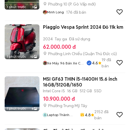
Phường 10
(
P. Gò Vấp
mới)
1 phút trước
3
176
đã bán
Minh Long
Piaggio Vespa Sprint 2024 Đỏ 11k km
2024
Tay ga
Đã sử dụng
62.000.000 đ
Phường Linh Chiểu (Quận Thủ Đức cũ)
1 phút trước
12
19
đã
4.6
Xe Máy 96 Bán Xe Cũ
bán
Trả Góp
MSI GF63 THIN i5-11400H 15.6 inch
16GB/512GB/1650
Intel Core i5
16 GB
512 GB
SSD
10.900.000 đ
Phường Trung Mỹ Tây
1 phút trước
6
2152
đã
4.8
Laptop Thành
bán
Thịnh