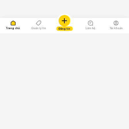
Trang chủ
Quản lý tin
Liên hệ
Tài khoản
Đăng tin
109.000 Bình chọn
Tải ứng dụng Chợ Tốt
Về Chợ Tốt
Quy chế sàn
Chính sách bảo mật
Giải quyết tranh chấp
CÔNG TY TNHH CHỢ TỐT - Người đại diện theo pháp luật:
Nguyễn Trọng Tấn; GPDKKD: 0312120782 do Sở KH & ĐT TP.HCM cấp ngày
11/01/2013;
GPMXH: 185/GP-BTTTT do Bộ Thông tin và Truyền thông