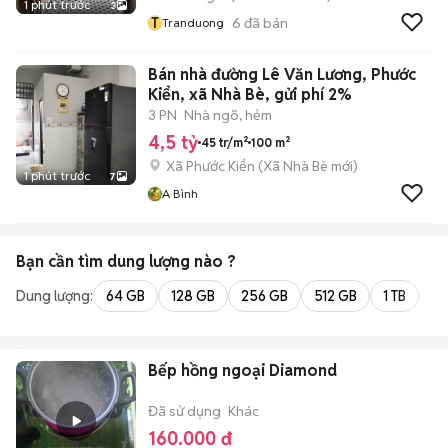
1 phút trước
3
T
6
đã bán
Tranduong
Bán nhà đường Lê Văn Lương, Phước
Kiển, xã Nhà Bè, gửi phí 2%
3 PN
Nhà ngõ, hẻm
4,5 tỷ
45 tr/m²
100 m²
Xã Phước Kiển
(
Xã Nhà Bè
mới)
1 phút trước
7
A Bình
Bạn cần tìm
dung lượng
nào ?
Dung lượng:
64 GB
128 GB
256 GB
512 GB
1 TB
2 
Bếp hồng ngoại Diamond
Đã sử dụng
Khác
160.000 đ