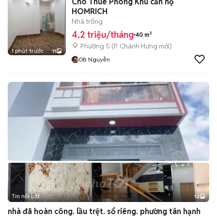
Cho Thuê Phòng Khu căn hộ
HOMRICH
Nhà trống
4,2 triệu/tháng
40 m²
Phường 5
(
P. Chánh Hưng
mới)
1 phút trước
11
OB Nguyễn
Tin nổi bật
12
+
2
nhà đã hoàn công. lầu trệt. sổ riêng. phường tân hạnh