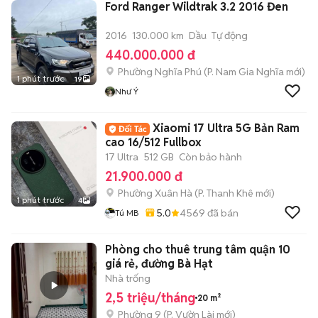
Ford Ranger Wildtrak 3.2 2016 Đen
2016
130.000 km
Dầu
Tự động
440.000.000 đ
Phường Nghĩa Phú
(
P. Nam Gia Nghĩa
mới)
1 phút trước
19
Như Ý
Xiaomi 17 Ultra 5G Bản Ram
cao 16/512 Fullbox
17 Ultra
512 GB
Còn bảo hành
21.900.000 đ
Phường Xuân Hà
(
P. Thanh Khê
mới)
1 phút trước
4
5.0
4569
đã bán
Tú MB
Phòng cho thuê trung tâm quận 10
giá rẻ, đường Bà Hạt
Nhà trống
2,5 triệu/tháng
20 m²
Phường 9
(
P. Vườn Lài
mới)