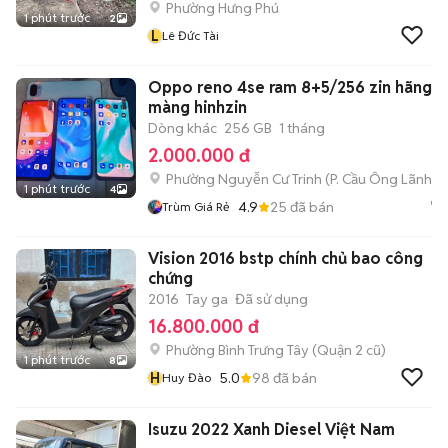
Phường Hưng Phú
1 phút trước
2
L
Lê Đức Tài
Oppo reno 4se ram 8+5/256 zin hãng v
màng hinhzin
Dòng khác
256 GB
1 tháng
2.000.000 đ
Phường Nguyễn Cư Trinh
(
P. Cầu Ông Lãnh
mớ
1 phút trước
4
4.9
25
đã bán
Trùm Giá Rẻ
Vision 2016 bstp chính chủ bao công
chứng
2016
Tay ga
Đã sử dụng
16.800.000 đ
Phường Bình Trưng Tây (Quận 2 cũ)
1 phút trước
8
H
5.0
98
đã bán
Huy Đào
Isuzu 2022 Xanh Diesel Việt Nam