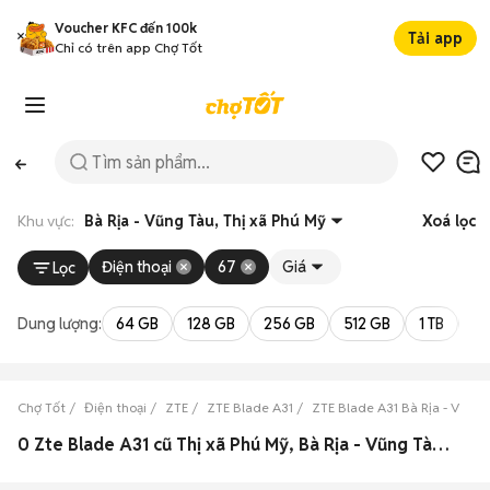
Voucher KFC đến 100k
Tải app
Chỉ có trên app Chợ Tốt
Khu vực:
Bà Rịa - Vũng Tàu, Thị xã Phú Mỹ
Xoá lọc
Điện thoại
67
Giá
Lọc
Dung lượng:
64 GB
128 GB
256 GB
512 GB
1 TB
2 
Chợ Tốt
Điện thoại
ZTE
ZTE Blade A31
ZTE Blade A31 Bà Rịa - Vũng 
0 Zte Blade A31 cũ Thị xã Phú Mỹ, Bà Rịa - Vũng Tàu đẹp